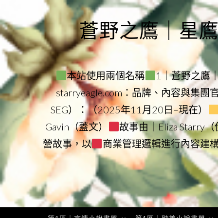
Skip
to
蒼野之鷹｜星鷹集團
content
本站使用兩個名稱
1｜蒼野之鷹｜Sta
starryeagle.com：品牌、內容與集
SEG）：（2025年11月20日–現在）
Gavin（蓋文）
故事由｜Eliza Star
營故事，以
商業管理邏輯進行內容建