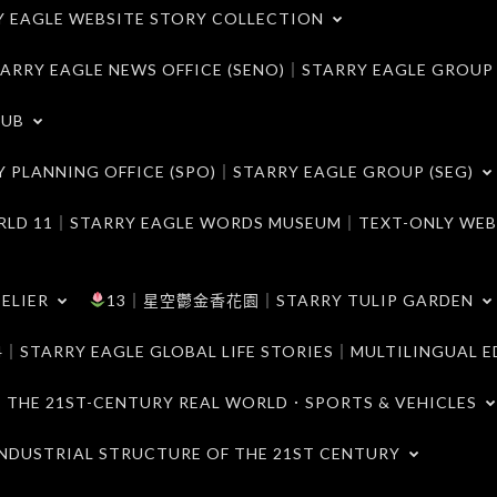
LE WEBSITE STORY COLLECTION
 EAGLE NEWS OFFICE (SENO)｜STARRY EAGLE GROUP
LUB
ANNING OFFICE (SPO)｜STARRY EAGLE GROUP (SEG)
｜STARRY EAGLE WORDS MUSEUM｜TEXT-ONLY WEB
ELIER
13｜星空鬱金香花園｜STARRY TULIP GARDEN
RY EAGLE GLOBAL LIFE STORIES｜MULTILINGUAL E
21ST-CENTURY REAL WORLD．SPORTS & VEHICLES
TRIAL STRUCTURE OF THE 21ST CENTURY