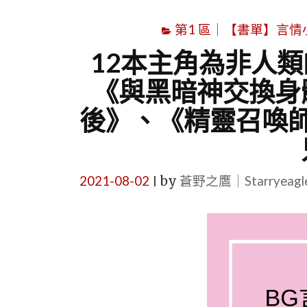
第1 區｜【書單】言情小說書
12本主角為非人
《與黑暗神交換身
後》、《精靈召喚
2021-08-02
by
蒼野之鷹｜Starryeag
|