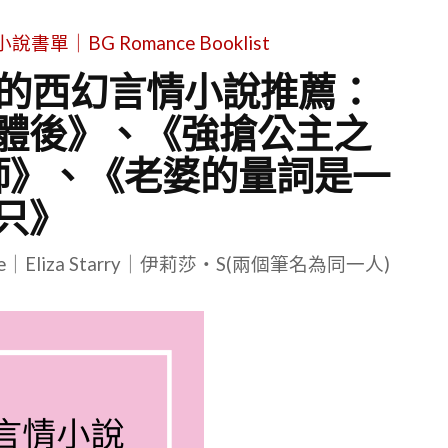
單｜BG Romance Booklist
類的西幻言情小說推薦：
體後》、《強搶公主之
師》、《老婆的量詞是一
只》
le｜Eliza Starry｜伊莉莎・S(兩個筆名為同一人)