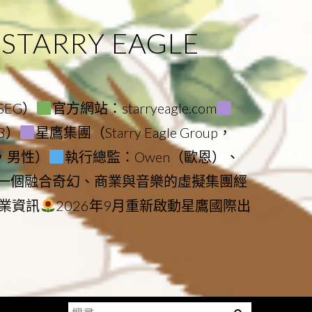
ARRY EAGLE
（SEG）
官方網站：starryeagle.com
23）
星鷹集團（Starry Eagle Group，
鷹，男性）
執行總監：Owen（歐恩）、
是一個融合奇幻、商業與音樂的虛擬集團經
業資訊
2026年9月重新啟動星鷹國際出
搜
Menu