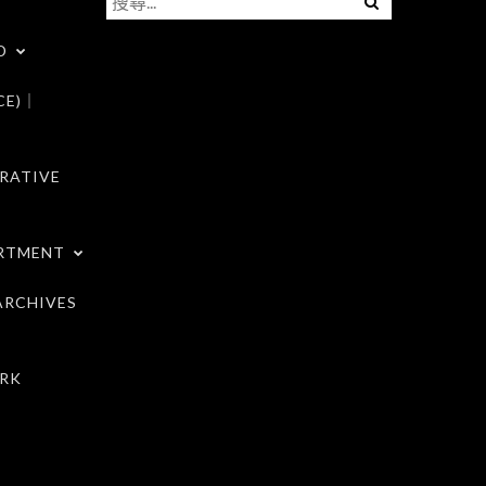
尋
D
關
鍵
CE)｜
字:
RATIVE
RTMENT
RCHIVES
RK