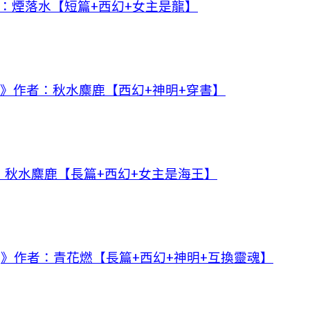
者：煙落水【短篇+西幻+女主是龍】
]》作者：秋水麋鹿【西幻+神明+穿書】
：秋水麋鹿【長篇+西幻+女主是海王】
]》作者：青花燃【長篇+西幻+神明+互換靈魂】