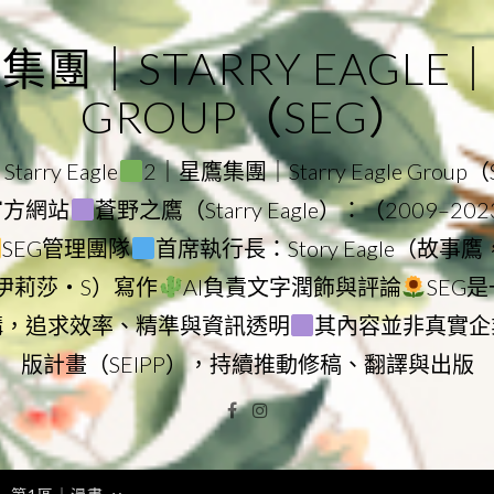
｜STARRY EAGLE｜ST
GROUP（SEG）
rry Eagle
2｜星鷹集團｜Starry Eagle Group
團官方網站
蒼野之鷹（Starry Eagle）：（2009–20
SEG管理團隊
首席執行長：Story Eagle（故事
ry（伊莉莎・S）寫作
AI負責文字潤飾與評論
SEG
構，追求效率、精準與資訊透明
其內容並非真實企
版計畫（SEIPP），持續推動修稿、翻譯與出版
Facebook
Instagram