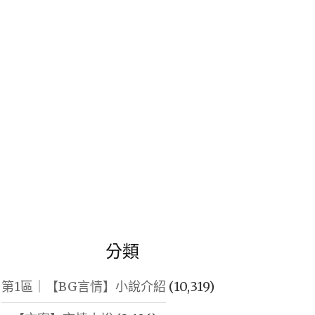
鍵
字:
分類
第1區｜【BG言情】小說介紹
(10,319)