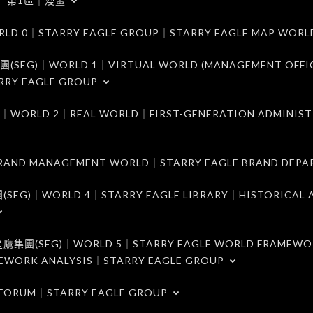
第1區｜漫畫
｜STARRY EAGLE GROUP｜STARRY EAGLE MAP WORL
)｜WORLD 1｜VIRTUAL WORLD (MANAGEMENT OFFI
RRY EAGLE GROUP
D 2｜REAL WORLD｜FIRST-GENERATION ADMINIST
MANAGEMENT WORLD｜STARRY EAGLE BRAND DEPA
ORLD 4｜STARRY EAGLE LIBRARY｜HISTORICAL A
EG)｜WORLD 5｜STARRY EAGLE WORLD FRAMEWO
MEWORK ANALYSIS｜STARRY EAGLE GROUP
ORUM｜STARRY EAGLE GROUP