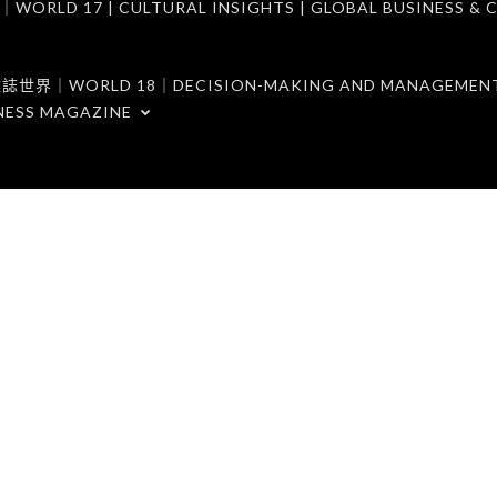
7 | CULTURAL INSIGHTS | GLOBAL BUSINESS & C
ORLD 18｜DECISION-MAKING AND MANAGEMENT 
NESS MAGAZINE