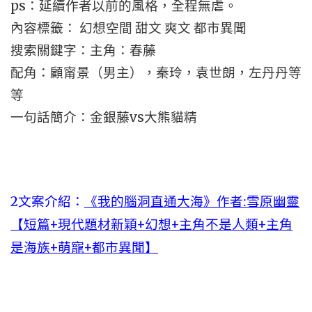
ps：延續作者以前的風格，全程無虐。
內容標籤： 幻想空間 甜文 爽文 都市異聞
搜索關鍵字：主角：春藤
配角：顧甯景（男主），秦玲，袁世朗，左丹丹等
等
一句話簡介：金銀藤vs大熊貓精
2文案介紹：
《我的腦洞直通大海》作者:雪原幽靈
【短篇+現代題材新穎+幻想+主角不是人類+主角
是海族+萌寵+都市異聞】