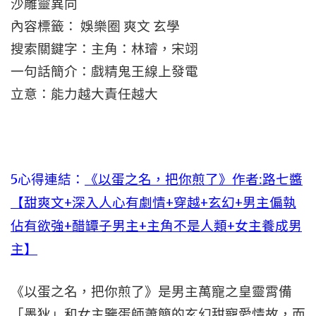
沙雕靈異向
內容標籤： 娛樂圈 爽文 玄學
搜索關鍵字：主角：林璿，宋翊
一句話簡介：戲精鬼王線上發電
立意：能力越大責任越大
5心得連結：
《以蛋之名，把你煎了》作者:路七醬
【甜爽文+深入人心有劇情+穿越+玄幻+男主偏執
佔有欲強+醋罈子男主+主角不是人類+女主養成男
主】
《以蛋之名，把你煎了》是男主萬寵之皇靈霄備
「墨狄」和女主鑒蛋師蕭簡的玄幻甜寵愛情故，而