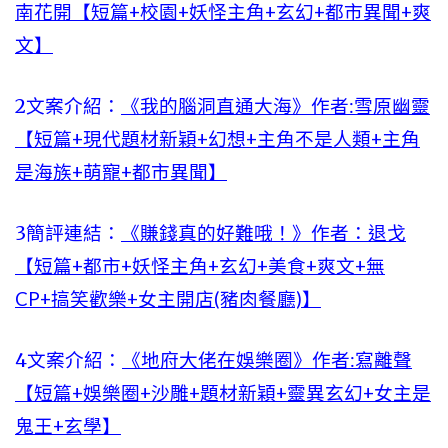
南花開【短篇+校園+妖怪主角+玄幻+都市異聞+爽
文】
2文案介紹：
《我的腦洞直通大海》作者:雪原幽靈
【短篇+現代題材新穎+幻想+主角不是人類+主角
是海族+萌寵+都市異聞】
3簡評連結：
《賺錢真的好難哦！》作者：退戈
【短篇+都市+妖怪主角+玄幻+美食+爽文+無
CP+搞笑歡樂+女主開店(豬肉餐廳)】
4文案介紹：
《地府大佬在娛樂圈》作者:寫離聲
【短篇+娛樂圈+沙雕+題材新穎+靈異玄幻+女主是
鬼王+玄學】