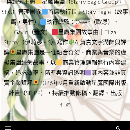
與經營主體
星鷹集團（Starry Eagle Group，
SEG）管理團隊
首席執行長：Story Eagle（故事
鷹，男性）
執行總監：Owen（歐恩）、
Gavin（蓋文）
星鷹集團故事由｜Eliza
Starry（伊莉莎・S）寫作
AI負責文字潤飾與評
論
星鷹集團是一個融合奇幻、商業與音樂的虛
擬集團經營故事，以
商業管理邏輯進行內容建
構，追求效率、精準與資訊透明
其內容並非真
實企業資訊
2026年9月重新啟動星鷹國際出版
計畫（SEIPP），持續推動修稿、翻譯、出版
Facebook
Instagram