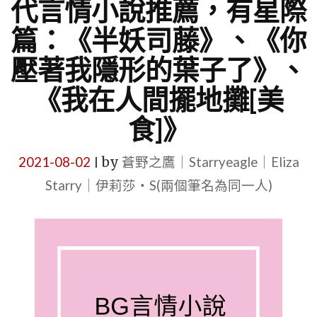
代言情小說推薦，有星際
篇：《半妖司藤》、《你
壓著我隱形的葉子了》、
《我在人間擺地攤[美
食]》
2021-08-02
by
蒼野之鷹｜Starryeagle｜Eliza
|
Starry｜伊莉莎・S(兩個筆名為同一人)