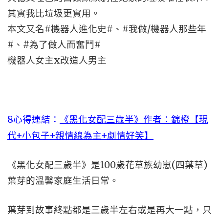
其實我比垃圾更實用。
本文又名#機器人進化史#、#我做/機器人那些年
#、#為了做人而奮鬥#
機器人女主x改造人男主
8心得連結：
《黑化女配三歲半》作者：錦橙【現
代+小包子+親情線為主+劇情好笑】
《黑化女配三歲半》是100歲花草族幼崽(四葉草)
葉芽的溫馨家庭生活日常。
葉芽到故事終點都是三歲半左右或是再大一點，只