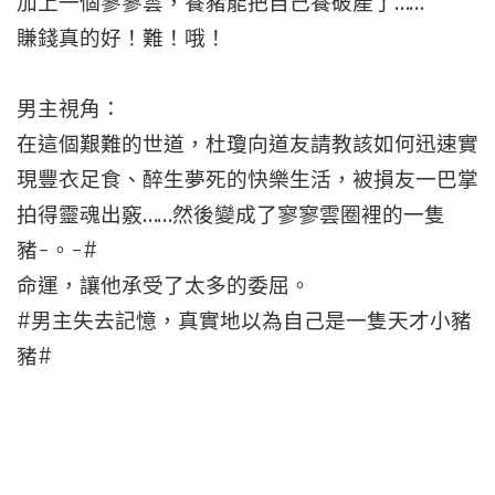
加上一個寥寥雲，養豬能把自己養破產了……
賺錢真的好！難！哦！
男主視角：
在這個艱難的世道，杜瓊向道友請教該如何迅速實
現豐衣足食、醉生夢死的快樂生活，被損友一巴掌
拍得靈魂出竅……然後變成了寥寥雲圈裡的一隻
豬-。-#
命運，讓他承受了太多的委屈。
#男主失去記憶，真實地以為自己是一隻天才小豬
豬#