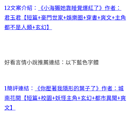
12文案介紹：
《小海獺她靠睡覺爆紅了》作者：
君玉君【短篇+豪門世家+娛樂圈+穿書+爽文+主角
都不是人類+玄幻】
好看言情小說推薦連結：以下藍色字體
1簡評連結：
《你壓著我隱形的葉子了》作者：城
南花開【短篇+校園+妖怪主角+玄幻+都市異聞+爽
文】