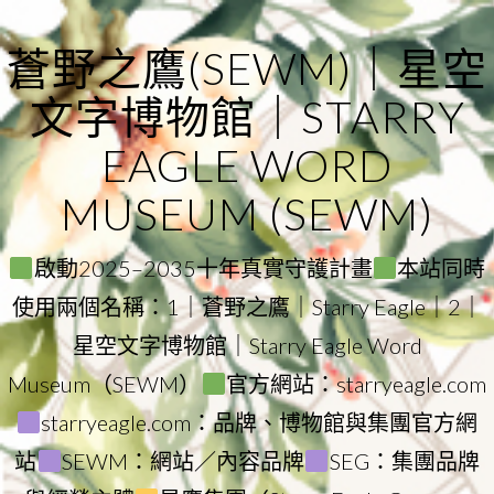
Skip
to
蒼野之鷹(SEWM)｜星空
content
文字博物館｜STARRY
EAGLE WORD
MUSEUM (SEWM)
啟動2025–2035十年真實守護計畫
本站同時
使用兩個名稱：1｜蒼野之鷹｜Starry Eagle｜2｜
星空文字博物館｜Starry Eagle Word
Museum（SEWM）
官方網站：starryeagle.com
starryeagle.com：品牌、博物館與集團官方網
站
SEWM：網站／內容品牌
SEG：集團品牌