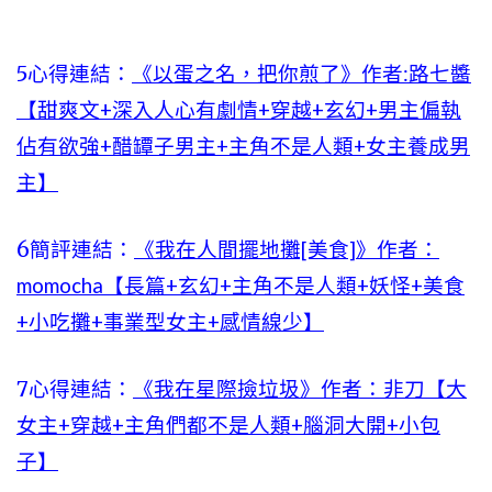
5心得連結：
《以蛋之名，把你煎了》作者:路七醬
【甜爽文+深入人心有劇情+穿越+玄幻+男主偏執
佔有欲強+醋罈子男主+主角不是人類+女主養成男
主】
6簡評連結：
《我在人間擺地攤[美食]》作者：
momocha【長篇+玄幻+主角不是人類+妖怪+美食
+小吃攤+事業型女主+感情線少】
7心得連結：
《我在星際撿垃圾》作者：非刀【大
女主+穿越+主角們都不是人類+腦洞大開+小包
子】