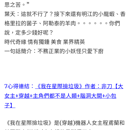
思之苦。”
葉夭：這就不行了？接下來還有明江的小龍蝦、香
格里拉的菌子、阿勒泰的羊肉。。。。。。你們
說，定多少錢好呢？
時代奇緣 情有獨鍾 美食 業界精英
一句話簡介：不務正業的小妖怪只愛下廚
7心得連結：
《我在星際撿垃圾》作者：非刀【大
女主+穿越+主角們都不是人類+腦洞大開+小包
子】
《我在星際撿垃圾》是(穿越)機器人女主程鳶蘭和