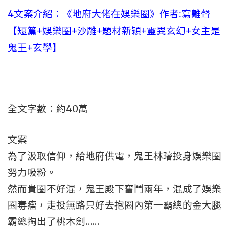
4文案介紹：
《地府大佬在娛樂圈》作者:寫離聲
【短篇+娛樂圈+沙雕+題材新穎+靈異玄幻+女主是
鬼王+玄學】
全文字數：約40萬
文案
為了汲取信仰，給地府供電，鬼王林璿投身娛樂圈
努力吸粉。
然而貴圈不好混，鬼王殿下奮鬥兩年，混成了娛樂
圈毒瘤，走投無路只好去抱圈內第一霸總的金大腿
霸總掏出了桃木劍……