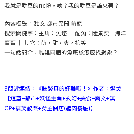
我就是愛豆的nc粉。咦？我的愛豆是誰來著？
內容標籤： 甜文 都市異聞 萌寵
搜索關鍵字：主角：魚悠 ┃ 配角：陸景奕，海洋
寶寶 ┃ 其它：萌，甜，爽，搞笑
一句話簡介：雌雄同體的魚應該怎麼找對象？
3簡評連結：
《賺錢真的好難哦！》作者：退戈
【短篇+都市+妖怪主角+玄幻+美食+爽文+無
CP+搞笑歡樂+女主開店(豬肉餐廳)】