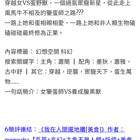
穿越女VS蛋野獸，一個過氣禦寵新星，從此走上
風馬牛不相及的鑒蛋師之路???
一路上她和蛋相親相愛，一路上她和非人類生物磕
磕碰碰最終修為正果。
內容標籤： 幻想空間 科幻
搜索關鍵字：主角：蕭簡 ┃ 配角：墨狄，蕭雅，
古中舒 ┃ 其它：穿越，逆襲，禦寵天下，蛋生萬
物……
一句話簡介：女鑒蛋師VS養成腹黑獸
6簡評連結：
《我在人間擺地攤[美食]》作者：
momocha【長篇+玄幻+主角不是人類+妖怪+美食