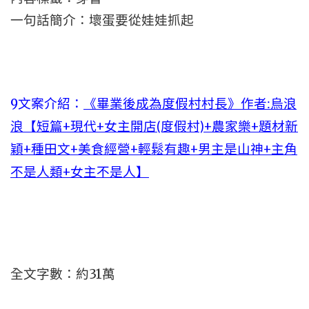
一句話簡介：壞蛋要從娃娃抓起
9文案介紹：
《畢業後成為度假村村長》作者:烏浪
浪【短篇+現代+女主開店(度假村)+農家樂+題材新
穎+種田文+美食經營+輕鬆有趣+男主是山神+主角
不是人類+女主不是人】
全文字數：約31萬