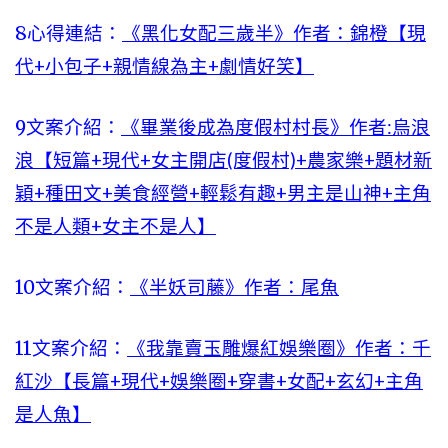
8心得連結：
《黑化女配三歲半》作者：錦橙【現
代+小包子+親情線為主+劇情好笑】
9文案介紹：
《畢業後成為度假村村長》作者:烏浪
浪【短篇+現代+女主開店(度假村)+農家樂+題材新
穎+種田文+美食經營+輕鬆有趣+男主是山神+主角
不是人類+女主不是人】
10文案介紹：
《半妖司藤》作者：尾魚
11文案介紹：
《我靠賣玉雕爆紅娛樂圈》作者：千
紅沙【長篇+現代+娛樂圈+穿書+女配+玄幻+主角
是人魚】