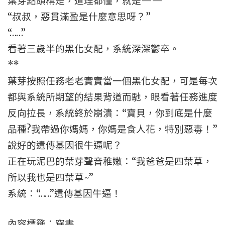
葉芽點頭稱是，道理都懂，就是——
“叔叔，惡貫滿盈是什麼意思呀？”
“……”
看著三歲半的黑化女配，系統深深鬱卒。
**
葉芽按照任務老老實實當一個黑化女配，可是每次
都與系統所期望的結果背道而馳，眼看著任務進度
反向拉長，系統終於崩潰：“寶貝，你到底是什麼
品種?我帶過你媽媽，你媽是食人花，特別惡毒！”
說好的遺傳基因很牛逼呢？
正在玩泥巴的葉芽聲音稚嫩：“我爸爸是四葉草，
所以我也是四葉草~”
系統：“……”遺傳基因牛逼！
內容標籤：穿書