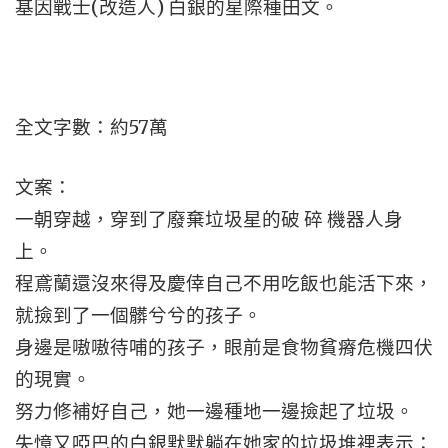
基因戰士(改造人) 白銀的星際種田文。
全文字數：約57萬
文案：
一朝穿越，穿到了廢棄垃圾星的破 碎 機器人身
上。
程鳶蘭還沒來得及慶倖自己不用吃飯也能活下來，
就撿到了一個髒兮兮的孩子。
身邊是嗷嗷待哺的孩子，眼前是食物貧瘠危機四伏
的現實。
努力修補好自己，她一邊種地一邊撿起了垃圾。
失憶又啞巴的白銀默默躺在她家的垃圾堆裡表示：