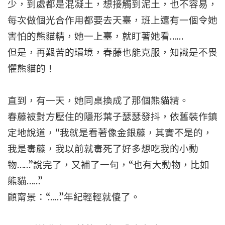
少，到處都是混凝土，想接觸到泥土，也不容易，
每次做個光合作用都要去天臺，班上還有一個令她
害怕的熊貓精，她一上臺，就盯著她看……
但是，再艱苦的環境，春藤也能克服，知識是不畏
懼熊貓的！
直到，有一天，她同桌換成了那個熊貓精。
春藤被對方壓住的隱形葉子瑟瑟發抖，依舊裝作鎮
定地說道，“我就是看著像金銀藤，其實不是的，
我是毒藤，我以前就毒死了好多想吃我的小動
物……”說完了，又補了一句，“也有大動物，比如
熊貓……”
顧甯景：“……”年紀輕輕就傻了。