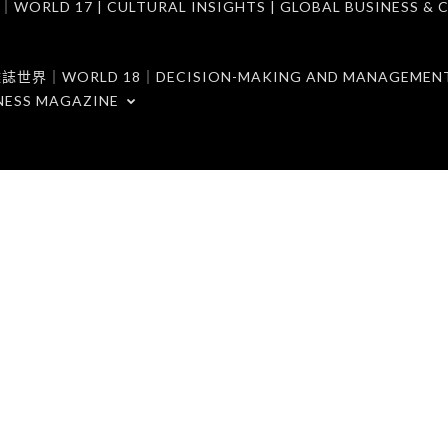
7 | CULTURAL INSIGHTS | GLOBAL BUSINESS & C
ORLD 18｜DECISION-MAKING AND MANAGEMENT 
NESS MAGAZINE