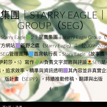
｜STARRY EAGLE｜ST
GROUP（SEG）
rry Eagle
2｜星鷹集團｜Starry Eagle Group
團官方網站
蒼野之鷹（Starry Eagle）：（2009–20
SEG管理團隊
首席執行長：Story Eagle（故事
ry（伊莉莎・S）寫作
AI負責文字潤飾與評論
SEG
構，追求效率、精準與資訊透明
其內容並非真實企
版計畫（SEIPP），持續推動修稿、翻譯與出版
Facebook
Instagram