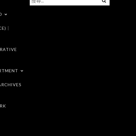
尋
D
關
鍵
CE)｜
字:
RATIVE
RTMENT
RCHIVES
RK