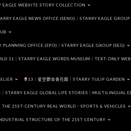
LE WEBSITE STORY COLLECTION
 EAGLE NEWS OFFICE (SENO)｜STARRY EAGLE GROUP
LUB
ANNING OFFICE (SPO)｜STARRY EAGLE GROUP (SEG)
｜STARRY EAGLE WORDS MUSEUM｜TEXT-ONLY WEB
ELIER
13｜星空鬱金香花園｜STARRY TULIP GARDEN
RY EAGLE GLOBAL LIFE STORIES｜MULTILINGUAL E
21ST-CENTURY REAL WORLD．SPORTS & VEHICLES
TRIAL STRUCTURE OF THE 21ST CENTURY