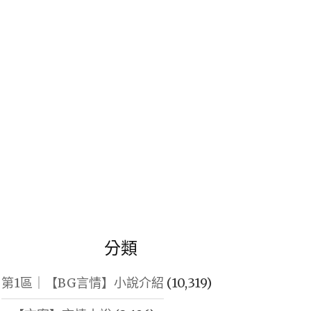
鍵
字:
分類
第1區｜【BG言情】小說介紹
(10,319)