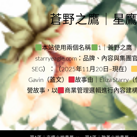
Skip
to
蒼野之鷹｜星鷹集團
content
本站使用兩個名稱
1｜蒼野之鷹｜Sta
starryeagle.com：品牌、內容與集
SEG）：（2025年11月20日–現在）
Gavin（蓋文）
故事由｜Eliza Star
營故事，以
商業管理邏輯進行內容建