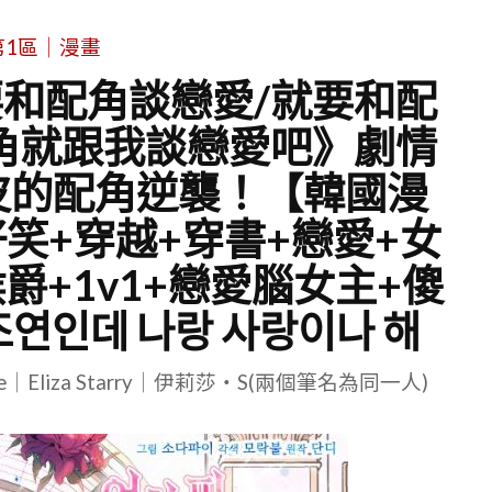
第1區｜漫畫
和配角談戀愛/就要和配
角就跟我談戀愛吧》劇情
皮的配角逆襲！【韓國漫
笑+穿越+穿書+戀愛+女
爵+1v1+戀愛腦女主+傻
연인데 나랑 사랑이나 해
le｜Eliza Starry｜伊莉莎・S(兩個筆名為同一人)