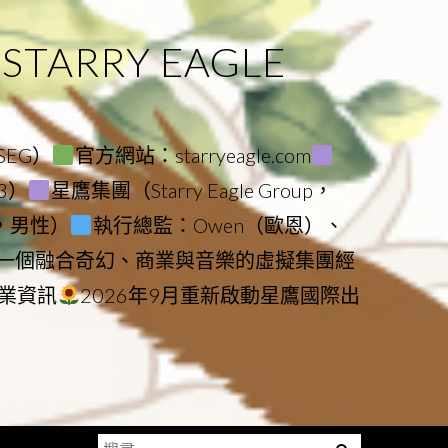
ARRY EAGLE
（SEG）
官方網站：starryeagle.com
23）
星鷹集團（Starry Eagle Group，
鷹，男性）
執行總監：Owen（歐恩）、
是一個融合奇幻、商業與音樂的虛擬集團經
業資訊
2026年9月重新啟動星鷹國際出
搜
Menu