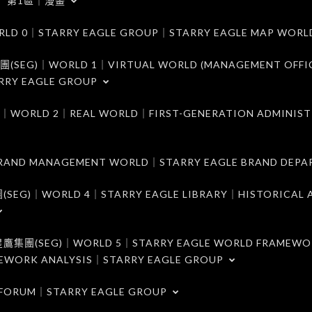
第1區｜漫畫
｜STARRY EAGLE GROUP｜STARRY EAGLE MAP WORL
)｜WORLD 1｜VIRTUAL WORLD (MANAGEMENT OFFI
RRY EAGLE GROUP
D 2｜REAL WORLD｜FIRST-GENERATION ADMINIST
MANAGEMENT WORLD｜STARRY EAGLE BRAND DEPA
ORLD 4｜STARRY EAGLE LIBRARY｜HISTORICAL A
EG)｜WORLD 5｜STARRY EAGLE WORLD FRAMEWO
MEWORK ANALYSIS｜STARRY EAGLE GROUP
ORUM｜STARRY EAGLE GROUP