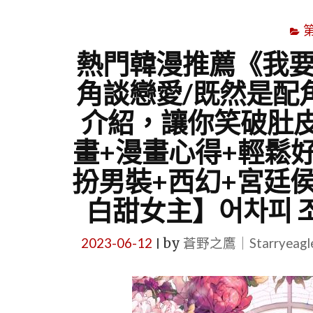
熱門韓漫推薦《我要
角談戀愛/既然是配
介紹，讓你笑破肚
畫+漫畫心得+輕鬆好
扮男裝+西幻+宮廷侯
白甜女主】어차피 조
2023-06-12
by
蒼野之鷹｜Starryeag
|