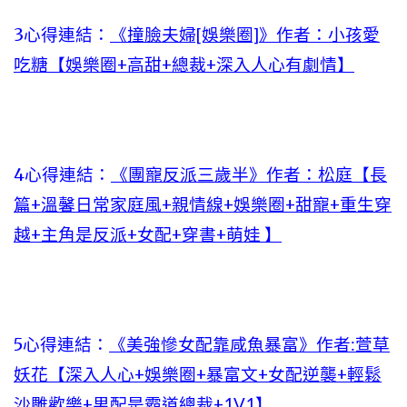
3心得連結：
《撞臉夫婦[娛樂圈]》作者：小孩愛
吃糖【娛樂圈+高甜+總裁+深入人心有劇情】
4心得連結：
《團寵反派三歲半》作者：松庭【長
篇+溫馨日常家庭風+親情線+娛樂圈+甜寵+重生穿
越+主角是反派+女配+穿書+萌娃 】
5心得連結：
《美強慘女配靠咸魚暴富》作者:萱草
妖花【深入人心+娛樂圈+暴富文+女配逆襲+輕鬆
沙雕歡樂+男配是霸道總裁+1V1】