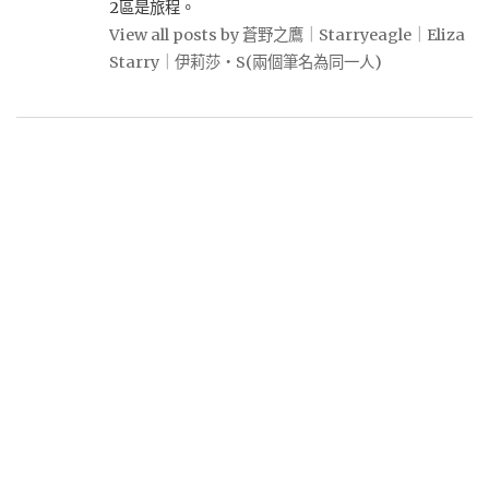
2區是旅程。
View all posts by 蒼野之鷹｜Starryeagle｜Eliza
Starry｜伊莉莎・S(兩個筆名為同一人)