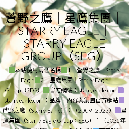
Skip
to
蒼野之鷹｜星鷹集團｜
content
STARRY EAGLE｜
STARRY EAGLE
GROUP（SEG）
本站使用兩個名稱
1｜蒼野之鷹｜Starry
Eagle
2｜星鷹集團｜Starry Eagle
Group（SEG）
官方網站：starryeagle.com
starryeagle.com：品牌、內容與集團官方網站
蒼野之鷹（Starry Eagle）：（2009–2023）
星
鷹集團（Starry Eagle Group，SEG）：（2025年