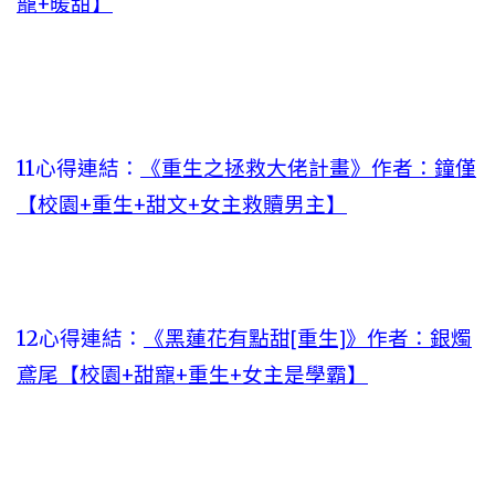
寵+暖甜】
11心得連結：
《重生之拯救大佬計畫》作者：鐘僅
【校園+重生+甜文+女主救贖男主】
12心得連結：
《黑蓮花有點甜[重生]》作者：銀燭
鳶尾【校園+甜寵+重生+女主是學霸】