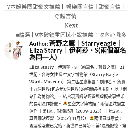
章
7本娛樂圈甜寵文推薦 | 娛樂圈言情 | 甜寵言情 |
導
穿越言情
覽
Next
■精選 | 9本破鏡重圓bl小說推薦：攻內心戲多
蒼野之鷹｜Starryeagle｜
Author:
Eliza Starry｜伊莉莎・S(兩個筆名
為同一人)
Eliza Starry｜伊莉莎・S （前筆名：蒼野之鷹） 21
世紀，台灣女性 星空文字博物館（Starry Eagle
Words Museum） 第二區星鷹集團：創作者。 負責
十九個世界(包含第0個世界)的整體結構規劃， 以「網
站作為博物館」、 結合現實網站經營與虛擬故事框架
的長期運作計畫。
星空文字博物館：兩個區域獨立
運作 ｜第1區：閱讀紀錄（2009–2023） ｜第2區：
真實網站經營（2025年11月起）
兩個區域意義：
舊連載漫畫已完結，新世界已開始。 第1區是記憶，第