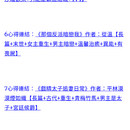
6心得連結：
《那個反派暗戀我》作者：從溫【長
篇+末世+女主重生+男主暗戀+溫馨治癒+異能+有
喪屍】
7心得連結：
《戲精太子追妻日常》作者：平林漠
漠煙如織【長篇+古代+重生+青梅竹馬+男主是太
子+宮廷侯爵】