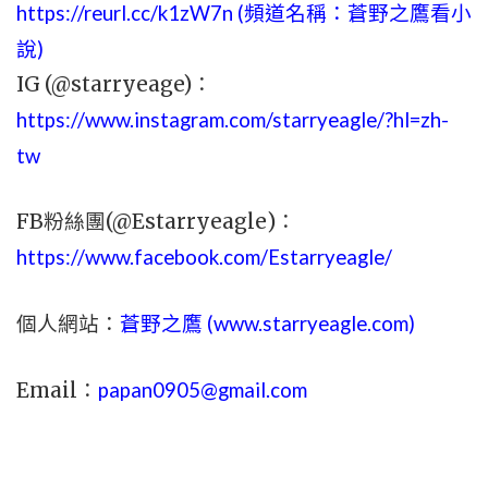
https://reurl.cc/k1zW7n (頻道名稱：蒼野之鷹看小
說)
IG (@starryeage)：
https://www.instagram.com/starryeagle/?hl=zh-
tw
FB粉絲團(@Estarryeagle)：
https://www.facebook.com/Estarryeagle/
個人網站：
蒼野之鷹 (
www.
starryeagle.com
)
Email：
papan0905@gmail.com