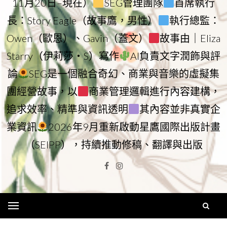
11月20日–現在）
SEG管理團隊
首席執行
長：Story Eagle（故事鷹，男性）
執行總監：
Owen（歐恩）、Gavin（蓋文）
故事由｜Eliza
Starry（伊莉莎・S）寫作
AI負責文字潤飾與評
論
SEG是一個融合奇幻、商業與音樂的虛擬集
團經營故事，以
商業管理邏輯進行內容建構，
追求效率、精準與資訊透明
其內容並非真實企
業資訊
2026年9月重新啟動星鷹國際出版計畫
（SEIPP），持續推動修稿、翻譯與出版
Facebook
Instagram
Menu