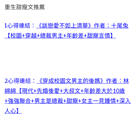
重生甜寵文推薦
1心得連結：
《談戀愛不如上清華》作者：十尾兔
【校園+穿越+總裁男主+年齡差+甜寵言情】
2心得連結：
《穿成校園文男主的後媽》作者：林
綿綿【現代+先婚後愛+大叔文+年齡差大於10歲
+強強聯合+男主是總裁+甜寵+女主一見鍾情+深入
人心】