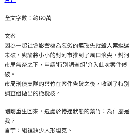
合】
全文字數：約80萬
文案
因為一起社會影響極為惡劣的連環失蹤殺人案遲遲
未破，輿論將小小的封河市推到了風口浪尖，封河
市局無奈之下，申請‘特別調查組’介入此次案件偵
破。
市局刑偵支隊的葉竹在案件告破之後，收到了特別
調查組拋出的橄欖枝。
剛剛重生回來，還處於懵逼狀態的葉竹：為什麼是
我？
言宇：組裡缺少人形坦克。