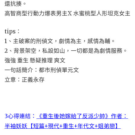
還抗揍。
高智商型行動力爆表男主X 水蜜桃型人形坦克女主
tips：
1、主破案的刑偵文，劇情為主，感情為輔。
2、背景架空，私設如山，一切都是為劇情服務。
強強 重生 懸疑推理 爽文
一句話簡介：都市刑偵單元文
立意：正義永存
3心得連結：
《重生後她嫁給了反派少帥》作者：
半袖妖妖【短篇+現代+重生+年代文+姐弟戀】