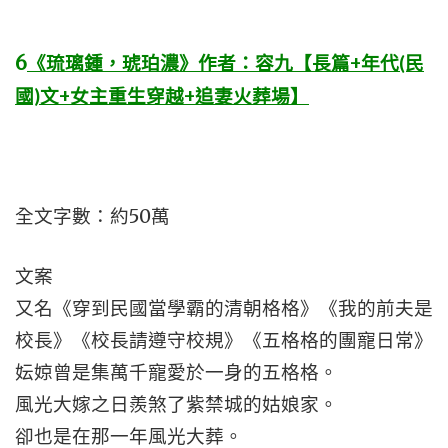
6
《琉璃鍾，琥珀濃》作者：容九【長篇+年代(民
國)文+女主重生穿越+追妻火葬場】
全文字數：約50萬
文案
又名《穿到民國當學霸的清朝格格》《我的前夫是
校長》《校長請遵守校規》《五格格的團寵日常》
妘婛曾是集萬千寵愛於一身的五格格。
風光大嫁之日羨煞了紫禁城的姑娘家。
卻也是在那一年風光大葬。