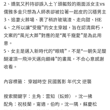
2、嬌氣又矜持卻誤入土丫頭軀殼的兩面派女主vs
儒雅多金只想為人師表卻被拉著一起皮的沉穩男主
3、追妻火葬場、裹了稍許玻璃渣、走向甜、HE
4、之所以讓“受寵”的女主穿越，旨在認清腐朽，
文案的“風光大葬”對應的是“萬千寵愛”是為此用
意。
5、女主是邁入新時代的“眼睛”，不是“一朝失足醍
醐灌頂一飛沖天邁向巔峰”的畫風，不合心意感謝
收看。
內容標籤： 穿越時空 民國舊影 年代文 逆襲
搜索關鍵字：主角：雲知（妘婛），沈一拂
配角：祝枝蘭，甯適，伯昀，沈一隅，蘇慶松