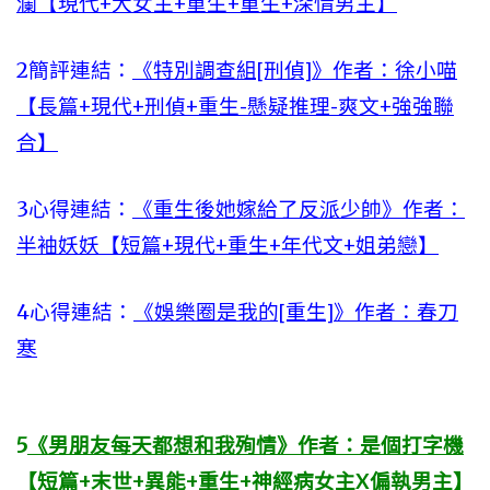
瀾【現代+大女主+重生+重生+深情男主】
2簡評連結：
《特別調查組[刑偵]》作者：徐小喵
【長篇+現代+刑偵+重生-懸疑推理-爽文+強強聯
合】
3心得連結：
《重生後她嫁給了反派少帥》作者：
半袖妖妖【短篇+現代+重生+年代文+姐弟戀】
4心得連結：
《娛樂圈是我的[重生]》作者：春刀
寒
5
《男朋友每天都想和我殉情》作者：是個打字機
【短篇+末世+異能+重生+神經病女主X偏執男主】