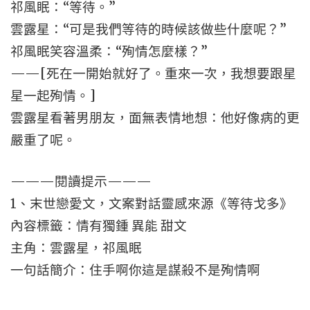
祁風眠：“等待。”
雲露星：“可是我們等待的時候該做些什麼呢？”
祁風眠笑容溫柔：“殉情怎麼樣？”
——[死在一開始就好了。重來一次，我想要跟星
星一起殉情。]
雲露星看著男朋友，面無表情地想：他好像病的更
嚴重了呢。
———閱讀提示———
1、末世戀愛文，文案對話靈感來源《等待戈多》
內容標籤：情有獨鍾 異能 甜文
主角：雲露星，祁風眠
一句話簡介：住手啊你這是謀殺不是殉情啊