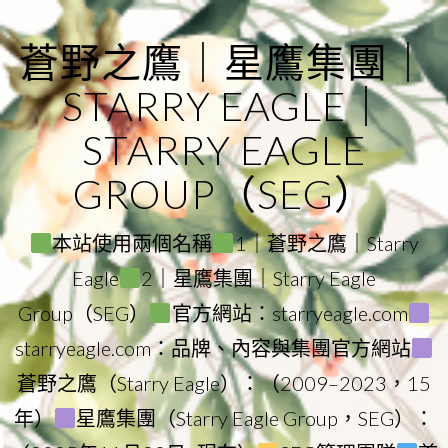
Skip
to
蒼野之鷹｜星鷹集團｜
content
STARRY EAGLE｜
STARRY EAGLE
GROUP（SEG）
本站使用兩個名稱
1｜蒼野之鷹｜Starry
Eagle
2｜星鷹集團｜Starry Eagle
Group（SEG）
官方網站：starryeagle.com
starryeagle.com：品牌、內容與集團官方網站
蒼野之鷹（Starry Eagle）：（2009–2023，15
年）
星鷹集團（Starry Eagle Group，SEG）：