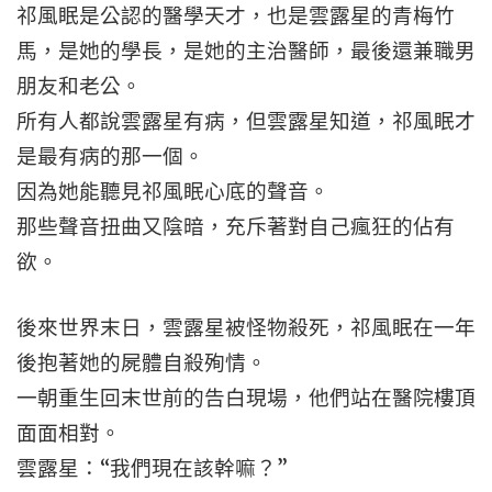
祁風眠是公認的醫學天才，也是雲露星的青梅竹
馬，是她的學長，是她的主治醫師，最後還兼職男
朋友和老公。
所有人都說雲露星有病，但雲露星知道，祁風眠才
是最有病的那一個。
因為她能聽見祁風眠心底的聲音。
那些聲音扭曲又陰暗，充斥著對自己瘋狂的佔有
欲。
後來世界末日，雲露星被怪物殺死，祁風眠在一年
後抱著她的屍體自殺殉情。
一朝重生回末世前的告白現場，他們站在醫院樓頂
面面相對。
雲露星：“我們現在該幹嘛？”