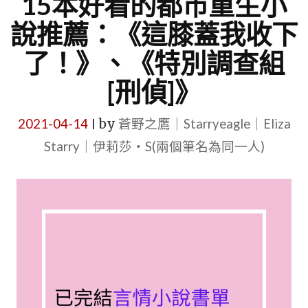
15本好看的都市重生小
說推薦：《這膝蓋我收下
了！》、《特別調查組
[刑偵]》
2021-04-14
by
蒼野之鷹｜Starryeagle｜Eliza
|
Starry｜伊莉莎・S(兩個筆名為同一人)