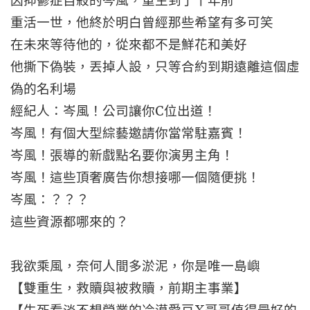
因抑鬱症自殺的岑風，重生到了十年前
重活一世，他終於明白曾經那些希望有多可笑
在未來等待他的，從來都不是鮮花和美好
他撕下偽裝，丟掉人設，只等合約到期遠離這個虛
偽的名利場
經紀人：岑風！公司讓你C位出道！
岑風！有個大型綜藝邀請你當常駐嘉賓！
岑風！張導的新戲點名要你演男主角！
岑風！這些頂奢廣告你想接哪一個隨便挑！
岑風：？？？
這些資源都哪來的？
我欲乘風，奈何人間多淤泥，你是唯一島嶼
【雙重生，救贖與被救贖，前期主事業】