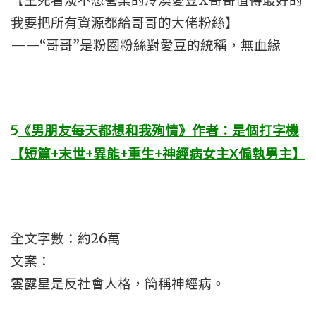
【生死看淡不想營業的冷漠愛豆X哥哥值得最好的
我要把所有資源都給哥哥的大佬粉絲】
——“哥哥”是粉圈粉絲對愛豆的統稱，無血緣
5
《男朋友每天都想和我殉情》作者：是個打字機
【短篇+末世+異能+重生+神經病女主X偏執男主】
全文字數：約26萬
文案：
雲露星是反社會人格，簡稱神經病。