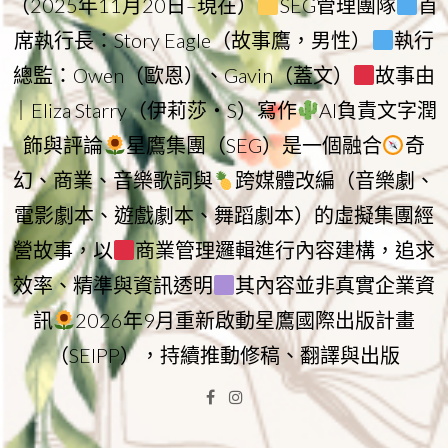
（2025年11月20日–現在）
SEG管理團隊
首
席執行長：Story Eagle（故事鷹，男性）
執行
總監：Owen（歐恩）、Gavin（蓋文）
故事由
｜Eliza Starry（伊莉莎・S）寫作
AI負責文字潤
飾與評論
星鷹集團（SEG）是一個融合
奇
幻、商業、音樂歌詞與
跨媒體改編（音樂劇、
電影劇本、遊戲劇本、舞蹈劇本）的虛擬集團經
營故事，以
商業管理邏輯進行內容建構，追求
效率、精準與資訊透明
其內容並非真實企業資
訊
2026年9月重新啟動星鷹國際出版計畫
（SEIPP），持續推動修稿、翻譯與出版
Facebook
Instagram