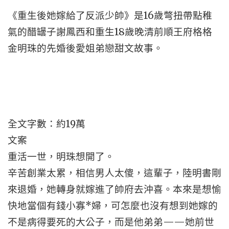
《重生後她嫁給了反派少帥》是16歲彆扭帶點稚
氣的醋罎子謝鳳西和重生18歲晚清前順王府格格
金明珠的先婚後愛姐弟戀甜文故事。
全文字數：約19萬
文案
重活一世，明珠想開了。
辛苦創業太累，相信男人太傻，這輩子，陸明書剛
來退婚，她轉身就嫁進了帥府去沖喜。本來是想愉
快地當個有錢小寡*婦，可怎麼也沒有想到她嫁的
不是病得要死的大公子，而是他弟弟——她前世