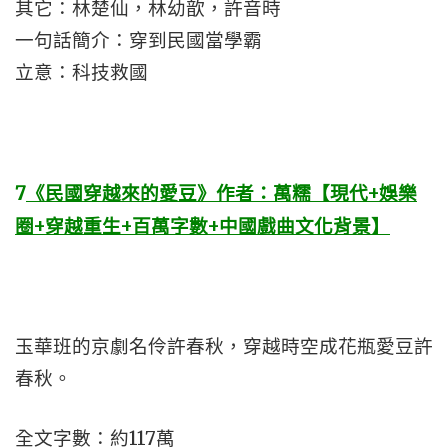
其它：林楚仙，林幼歆，許音時
一句話簡介：穿到民國當學霸
立意：科技救國
7
《民國穿越來的愛豆》作者：萬糯【現代+娛樂
圈+穿越重生+百萬字數+中國戲曲文化背景】
玉華班的京劇名伶許春秋，穿越時空成花瓶愛豆許
春秋。
全文字數：約117萬