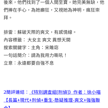
後來，他們找到了一個人間至寶，她完美無缺，他
們捧在手心，為她癲狂，又視她為神明，瘋狂崇
拜。
排雷：蘇破天際的爽文，有感情線。
內容標籤： 大女主 爽文 異想天開
搜索關鍵字：主角：宋雎窈
一句話簡介：請為我用力嘶吼！
立意：永遠都要自強不息
2簡評連結：
《特別調查組[刑偵]》作者：徐小喵
【長篇+現代+刑偵+重生-懸疑推理-爽文+強強聯