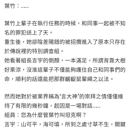
葉竹：……
葉竹上輩子在執行任務的時候，和同事一起被不知
名的罪犯送上了天。
重生後，她卻陰差陽錯的被招攬進入了原本只存在
於傳說裡的特別調查組。
她看著組長言宇的側顏，一本滿足，所謂背靠大樹
好乘涼，沒准這輩子不僅能夠護住自己和同事們的
命，順利的話還能把那群齷齪鼠輩繩之以法。
然而她對於被業界稱為‘言大神’的崇拜之情僅僅維
持了有限的幾秒鐘，起因是一場對話……
組員：您為什麼管葉竹叫坦克啊？
言宇：山可平，海可填，所到之處寸草不生，關鍵