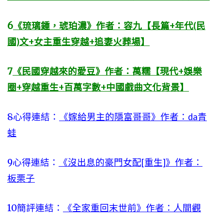
6
《琉璃鍾，琥珀濃》作者：容九【長篇+年代(民
國)文+女主重生穿越+追妻火葬場】
7
《民國穿越來的愛豆》作者：萬糯【現代+娛樂
圈+穿越重生+百萬字數+中國戲曲文化背景】
8心得連結：
《嫁給男主的隱富哥哥》作者：da青
蛙
9心得連結：
《沒出息的豪門女配[重生]》作者：
板栗子
10簡評連結：
《全家重回末世前》作者：人間觀