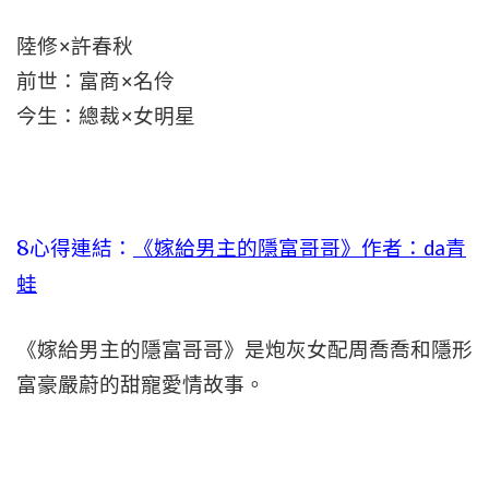
陸修×許春秋
前世：富商×名伶
今生：總裁×女明星
8心得連結：
《嫁給男主的隱富哥哥》作者：da青
蛙
《嫁給男主的隱富哥哥》是炮灰女配周喬喬和隱形
富豪嚴蔚的甜寵愛情故事。