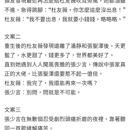
損友發現最近再怎麼給杜友薇吹耳旁風，她都油鹽
不進，急得跳腳：“杜友薇，你怎麼這麼沒出息！”
杜友薇：“我不要出息，我就要小錢錢，略略略。”
文案二
重生後的杜友薇發現遠離了潘靜和張聖澤後，天更
藍了，水更甜了，錢更多了，世界都美好了。
直到她遇到人人聞風喪膽的張少言，傳說中張家真
正的大佬，比張聖澤還要惹不起一億倍。
杜友薇：我完了，我還能再來一次嗎？
張少言：別問，問就是不可能。
文案三
張少言在無數個忍受劇烈頭痛折磨的夜裡，靠著聽
同一首歌緩解痛苦。