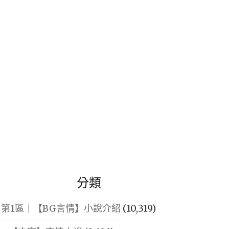
鍵
字:
分類
第1區｜【BG言情】小說介紹
(10,319)