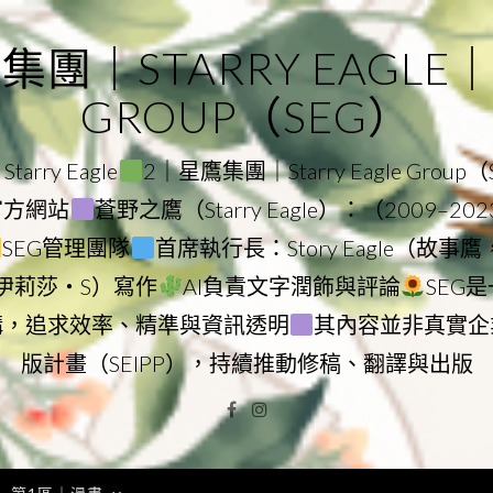
｜STARRY EAGLE｜ST
GROUP（SEG）
rry Eagle
2｜星鷹集團｜Starry Eagle Group
團官方網站
蒼野之鷹（Starry Eagle）：（2009–20
SEG管理團隊
首席執行長：Story Eagle（故事
ry（伊莉莎・S）寫作
AI負責文字潤飾與評論
SEG
構，追求效率、精準與資訊透明
其內容並非真實企
版計畫（SEIPP），持續推動修稿、翻譯與出版
Facebook
Instagram