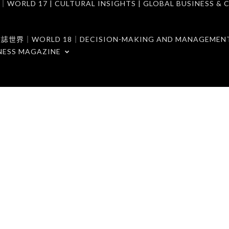
7 | CULTURAL INSIGHTS | GLOBAL BUSINESS & C
ORLD 18｜DECISION-MAKING AND MANAGEMENT 
NESS MAGAZINE