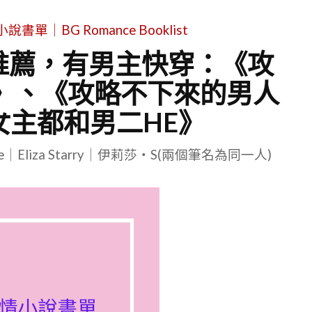
單｜BG Romance Booklist
推薦，有男主快穿：《攻
]》、《攻略不下來的男人
女主都和男二HE》
le｜Eliza Starry｜伊莉莎・S(兩個筆名為同一人)