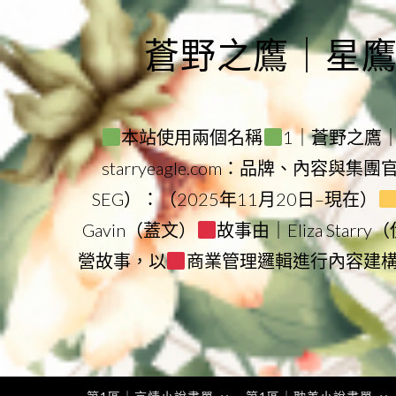
Skip
to
蒼野之鷹｜星鷹集團
content
本站使用兩個名稱
1｜蒼野之鷹｜Sta
starryeagle.com：品牌、內容與集
SEG）：（2025年11月20日–現在）
Gavin（蓋文）
故事由｜Eliza Star
營故事，以
商業管理邏輯進行內容建