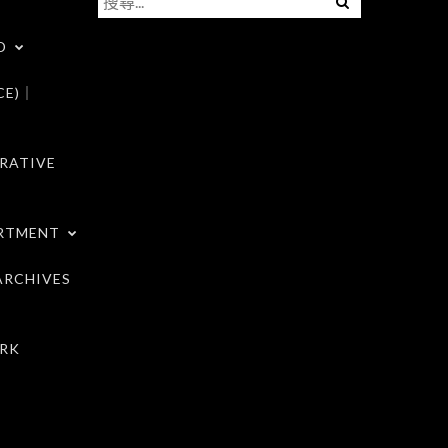
尋
D
關
鍵
CE)｜
字:
RATIVE
RTMENT
RCHIVES
RK