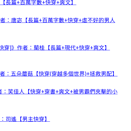
翊【長篇+百萬字數+快穿+爽文】
作者：唐宓【長篇+百萬字數+快穿+虐不好的男人
快穿]》作者：蘭桂【長篇+現代+快穿+爽文】
作者：五朵蘑菇【快穿(穿越多個世界)+拯救男配】
：笑佳人【快穿+穿書+爽文+被男霸們夾擊的小
者：司遙【男主快穿】