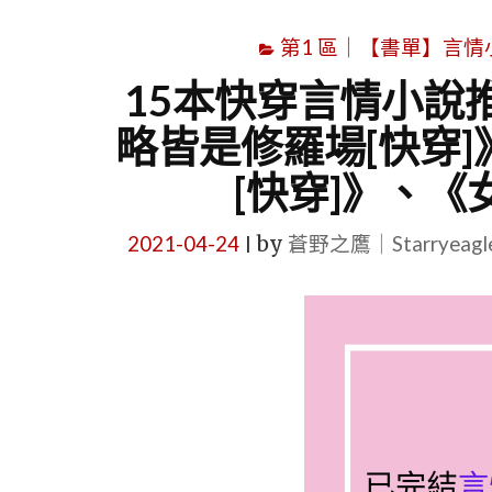
第1 區｜【書單】言情小說書
15本快穿言情小說
略皆是修羅場[快穿
[快穿]》、《
2021-04-24
by
蒼野之鷹｜Starryeag
|