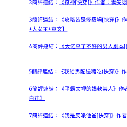
2簡評連結：
《撩神[快穿]》作者：霧矢
3簡評連結：
《攻略皆是修羅場[快穿]》
+大女主+爽文】
4簡評連結：
《大佬拿了不好的男人劇本[
5簡評連結：
《我給男配送糖吃(快穿)》
6簡評連結：
《爭霸文裡的嬌軟美人》作者
白花】
7簡評連結：
《我是反派他爸[快穿]》作