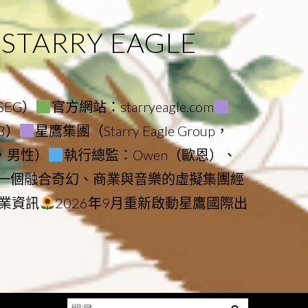
ARRY EAGLE
（SEG）
官方網站：starryeagle.com
23）
星鷹集團（Starry Eagle Group，
鷹，男性）
執行總監：Owen（歐恩）、
是一個融合奇幻、商業與音樂的虛擬集團經
業資訊
2026年9月重新啟動星鷹國際出
搜
Menu