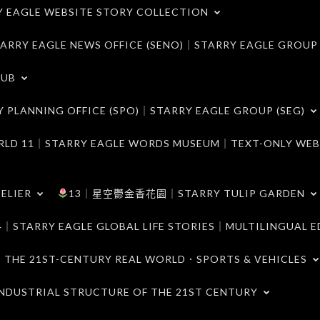
LE WEBSITE STORY COLLECTION
 EAGLE NEWS OFFICE (SENO)｜STARRY EAGLE GROUP
LUB
ANNING OFFICE (SPO)｜STARRY EAGLE GROUP (SEG)
｜STARRY EAGLE WORDS MUSEUM｜TEXT-ONLY WEB
ELIER
13｜星空鬱金香花園｜STARRY TULIP GARDEN
RY EAGLE GLOBAL LIFE STORIES｜MULTILINGUAL E
21ST-CENTURY REAL WORLD．SPORTS & VEHICLES
TRIAL STRUCTURE OF THE 21ST CENTURY