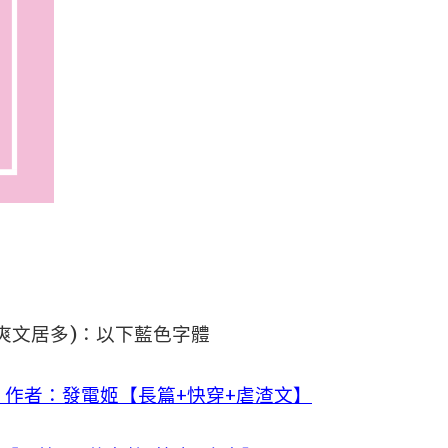
爽文居多)：以下藍色字體
作者：發電姬【長篇+快穿+虐渣文】