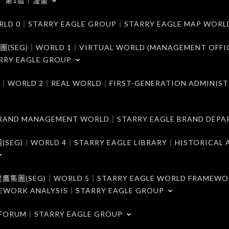
第1區｜漫畫
｜STARRY EAGLE GROUP｜STARRY EAGLE MAP WORL
)｜WORLD 1｜VIRTUAL WORLD (MANAGEMENT OFFI
RRY EAGLE GROUP
D 2｜REAL WORLD｜FIRST-GENERATION ADMINIST
MANAGEMENT WORLD｜STARRY EAGLE BRAND DEPA
ORLD 4｜STARRY EAGLE LIBRARY｜HISTORICAL A
EG)｜WORLD 5｜STARRY EAGLE WORLD FRAMEWO
MEWORK ANALYSIS｜STARRY EAGLE GROUP
ORUM｜STARRY EAGLE GROUP