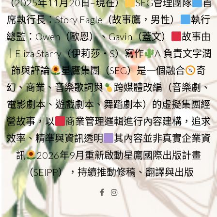
（2025年11月20日–現在）
SEG管理團隊
首
席執行長：Story Eagle（故事鷹，男性）
執行
總監：Owen（歐恩）、Gavin（蓋文）
故事由
｜Eliza Starry（伊莉莎・S）寫作
AI負責文字潤
飾與評論
星鷹集團（SEG）是一個融合
奇
幻、商業、音樂歌詞與
跨媒體改編（音樂劇、
電影劇本、遊戲劇本、舞蹈劇本）的虛擬集團經
營故事，以
商業管理邏輯進行內容建構，追求
效率、精準與資訊透明
其內容並非真實企業資
訊
2026年9月重新啟動星鷹國際出版計畫
（SEIPP），持續推動修稿、翻譯與出版
Facebook
Instagram