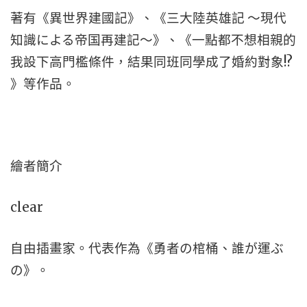
著有《異世界建國記》、《三大陸英雄記 ～現代
知識による帝国再建記～》、《一點都不想相親的
我設下高門檻條件，結果同班同學成了婚約對象!?
》等作品。
繪者簡介
clear
自由插畫家。代表作為《勇者の棺桶、誰が運ぶ
の》。