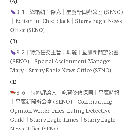
(4)
8-1｜總編輯：傑克｜星鷹新聞辦公室 (SENO)
｜Editor-in-Chief : Jack｜Starry Eagle News
Office (SENO)
(3)
8-2｜特派任務主管：瑪麗｜星鷹新聞辦公室
(SENO)｜Special Assignment Manager :
Mary｜Starry Eagle News Office (SENO)
(1)
8-6｜特約評論人：吃薯條偵探團｜星鷹時報
｜星鷹新聞辦公室 (SENO)｜Contributing
Opinion Writer: Fries-Eating Detective
Guild｜Starry Eagle Times｜Starry Eagle
News Office (SENO)