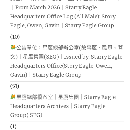
｜From March 2026｜Starry Eagle
Headquarters Office Log (All Male): Story
Eagle, Owen, Gavin｜Starry Eagle Group
(10)
公告單位：星鷹總部辦公室(故事鷹、歐恩、蓋
文)｜星鷹集團(SEG)｜Issued by: Starry Eagle
Headquarters Office(Story Eagle, Owen,
Gavin)｜Starry Eagle Group
(51)
星鷹總部檔案室｜星鷹集團｜Starry Eagle
Headquarters Archives｜Starry Eagle
Group( SEG）
(1)