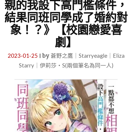
親的我設下高門檻條件，
結果同班同學成了婚約對
象！？》【校園戀愛喜
劇】
2023-01-25
by
蒼野之鷹｜Starryeagle｜Eliza
|
Starry｜伊莉莎・S(兩個筆名為同一人)