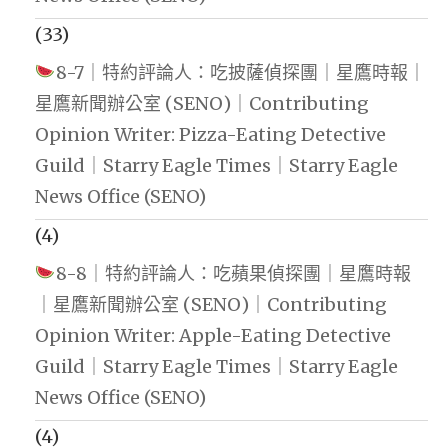
(33)
8-7｜特約評論人：吃披薩偵探團｜星鷹時報｜
星鷹新聞辦公室 (SENO)｜Contributing
Opinion Writer: Pizza-Eating Detective
Guild｜Starry Eagle Times｜Starry Eagle
News Office (SENO)
(4)
8-8｜特約評論人：吃蘋果偵探團｜星鷹時報
｜星鷹新聞辦公室 (SENO)｜Contributing
Opinion Writer: Apple-Eating Detective
Guild｜Starry Eagle Times｜Starry Eagle
News Office (SENO)
(4)