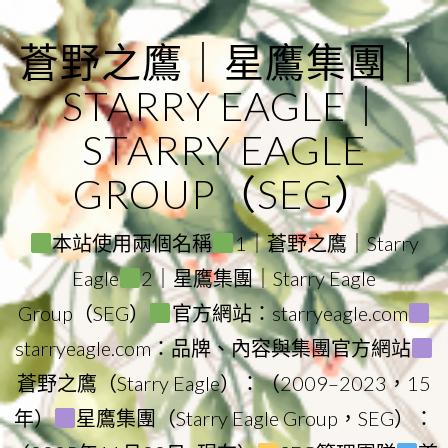
Skip
to
蒼野之鷹｜星鷹集團｜
content
STARRY EAGLE｜
STARRY EAGLE
GROUP（SEG）
本站使用兩個名稱
1｜蒼野之鷹｜Starry
Eagle
2｜星鷹集團｜Starry Eagle
Group（SEG）
官方網站：starryeagle.com
starryeagle.com：品牌、內容與集團官方網站
蒼野之鷹（Starry Eagle）：（2009–2023，15
年）
星鷹集團（Starry Eagle Group，SEG）：