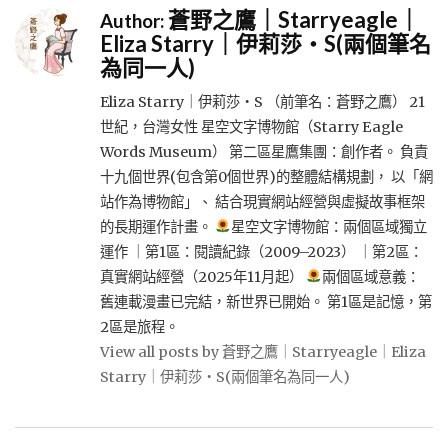
蒼野之鷹｜Starryeagle｜
Author:
Eliza Starry｜伊莉莎・S(兩個筆名
為同一人)
Eliza Starry｜伊莉莎・S （前筆名：蒼野之鷹） 21
世紀，台灣女性 星空文字博物館（Starry Eagle
Words Museum） 第二區星鷹集團：創作者。 負責
十九個世界(包含第0個世界)的整體結構規劃， 以「網
站作為博物館」、 結合現實網站經營與虛擬故事框架
的長期運作計畫。
星空文字博物館：兩個區域獨立
運作 ｜第1區：閱讀紀錄（2009–2023） ｜第2區：
真實網站經營（2025年11月起）
兩個區域意義：
舊連載漫畫已完結，新世界已開始。 第1區是記憶，第
2區是旅程。
View all posts by 蒼野之鷹｜Starryeagle｜Eliza
Starry｜伊莉莎・S(兩個筆名為同一人)