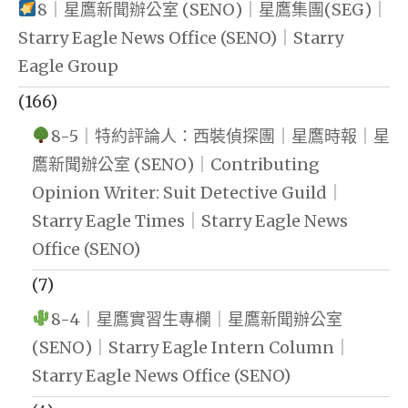
8｜星鷹新聞辦公室 (SENO)｜星鷹集團(SEG)｜
Starry Eagle News Office (SENO)｜Starry
Eagle Group
(166)
8-5｜特約評論人：西裝偵探團｜星鷹時報｜星
鷹新聞辦公室 (SENO)｜Contributing
Opinion Writer: Suit Detective Guild｜
Starry Eagle Times｜Starry Eagle News
Office (SENO)
(7)
8-4｜星鷹實習生專欄｜星鷹新聞辦公室
(SENO)｜Starry Eagle Intern Column｜
Starry Eagle News Office (SENO)