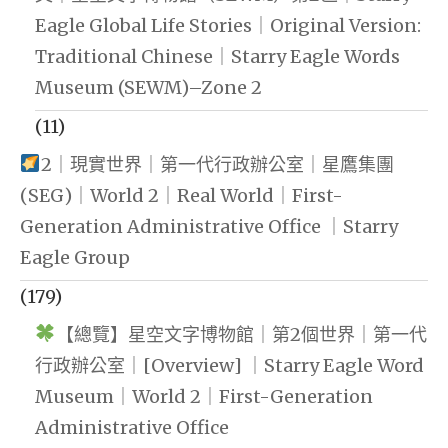
Eagle Global Life Stories｜Original Version:
Traditional Chinese｜Starry Eagle Words
Museum (SEWM)–Zone 2
(11)
2｜現實世界｜第一代行政辦公室｜星鷹集團
(SEG)｜World 2｜Real World｜First-
Generation Administrative Office ｜Starry
Eagle Group
(179)
【總覽】星空文字博物館｜第2個世界｜第一代
行政辦公室｜[Overview] ｜Starry Eagle Word
Museum｜World 2｜First-Generation
Administrative Office