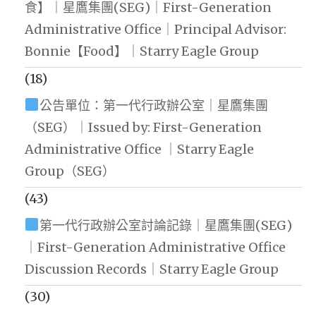
食】｜星鷹集團(SEG)｜First-Generation
Administrative Office｜Principal Advisor:
Bonnie【Food】｜Starry Eagle Group
(18)
公告單位：第一代行政辦公室｜星鷹集團
（SEG）｜Issued by: First-Generation
Administrative Office ｜Starry Eagle
Group（SEG）
(43)
第一代行政辦公室討論記錄｜星鷹集團(SEG)
｜First-Generation Administrative Office
Discussion Records｜Starry Eagle Group
(30)