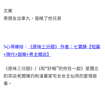
文案
男朋友出車九，我睡了他兄弟
5心得連結：
《原味三分甜》 作者：七寶酥【短篇
+現代+甜寵+男主開店】
《原味三分甜》/《和“好喝”的你在一起》是獨立
奶茶店老闆陳灼和漫畫家宅女女主仙貝的愛情故
事。