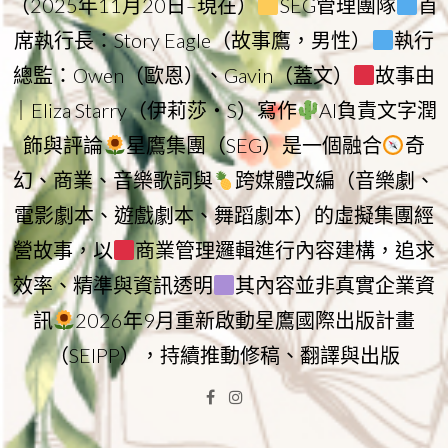
（2025年11月20日–現在）
SEG管理團隊
首
席執行長：Story Eagle（故事鷹，男性）
執行
總監：Owen（歐恩）、Gavin（蓋文）
故事由
｜Eliza Starry（伊莉莎・S）寫作
AI負責文字潤
飾與評論
星鷹集團（SEG）是一個融合
奇
幻、商業、音樂歌詞與
跨媒體改編（音樂劇、
電影劇本、遊戲劇本、舞蹈劇本）的虛擬集團經
營故事，以
商業管理邏輯進行內容建構，追求
效率、精準與資訊透明
其內容並非真實企業資
訊
2026年9月重新啟動星鷹國際出版計畫
（SEIPP），持續推動修稿、翻譯與出版
Facebook
Instagram