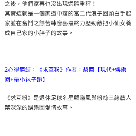
之後，他們家再也沒出現過體重秤！
其實這就是一個家道中落的富二代浪子回頭白手起
家並在奮鬥之餘苦練廚藝最終力壓勁敵把小仙女養
成自己家的小胖子的故事。
2心得連結：
《求互粉》作者：梨酉【現代+娛樂
圈+帶小包子跑】
《求互粉》是退休足球名星顧臨風與粉絲三線藝人
葉深深的娛樂圈愛情故事。