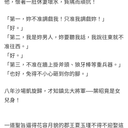
他，懷著一肚休妻壞水，負隅而頑抗！
「第一，妳不准調戲我！只准我調戲妳！」
「好。」
「第二，我是妳男人，妳要聽我話，我說往東就不
准往西。」
「好。」
「第三，不准在牆上掛斧頭、狼牙棒等重兵器。」
「也好，免得不小心砸到你的腳。」
八年沙場凱旋歸，才知鎮北大將軍──葉昭竟是女
兒身！
一道聖旨逼得花容月貌的郡王夏玉瑾不得不迎娶這