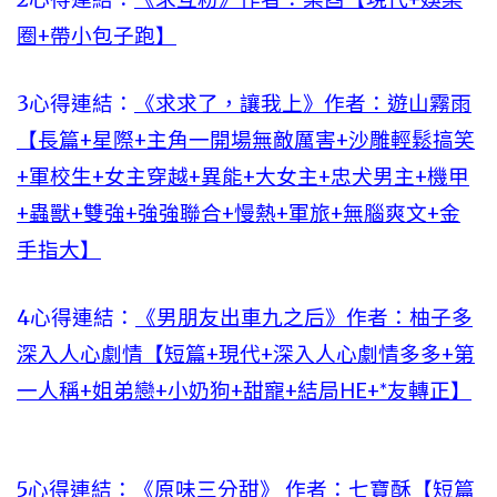
圈+帶小包子跑】
3心得連結：
《求求了，讓我上》作者：遊山霧雨
【長篇+星際+主角一開場無敵厲害+沙雕輕鬆搞笑
+軍校生+女主穿越+異能+大女主+忠犬男主+機甲
+蟲獸+雙強+強強聯合+慢熱+軍旅+無腦爽文+金
手指大】
4心得連結：
《男朋友出車九之后》作者：柚子多
深入人心劇情【短篇+現代+深入人心劇情多多+第
一人稱+姐弟戀+小奶狗+甜寵+結局HE+*友轉正】
5心得連結：
《原味三分甜》 作者：七寶酥【短篇