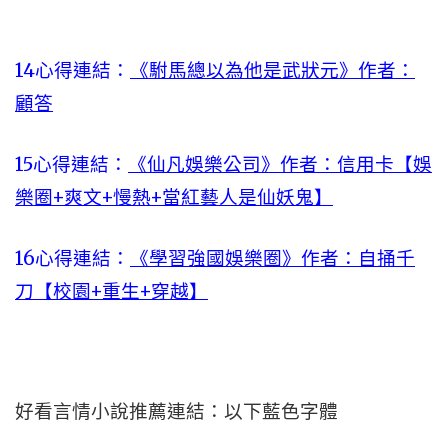
14心得連結：
《駙馬總以為他是武狀元》作者：
顧答
15心得連結：
《仙凡娛樂公司》作者：信用卡【娛
樂圈+爽文+慢熱+當紅藝人是仙妖鬼】
16心得連結：
《學習強國娛樂圈》作者：自捅千
刀【校園+重生+穿越】
好看言情小說推薦連結：以下藍色字體