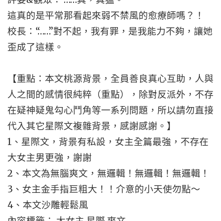
這真的是平常那看起來弱不禁風的愈療師嗎？！
校長：“……”對不起，我有罪，是我能力不夠，讓她
歪成了這樣。
【重點：本文桃源背景，全員善良真心互助，人與
人之間的感情很純粹（重點），除對反派外，不存
在疑神疑鬼勾心鬥角等一系列問題，所以請勿直接
代入其它星際文複雜背景，感謝感謝。】
1、星際文，背景有私設，女主全篇最強，不存在
大女主男更強，謝謝
2、本文為無腦爽文，無邏輯！無邏輯！無邏輯！
3、女主金手指巨粗大！！介意的小天使勿點～
4、本文沙雕輕鬆風
內容標籤： 大女主 星際 爽文