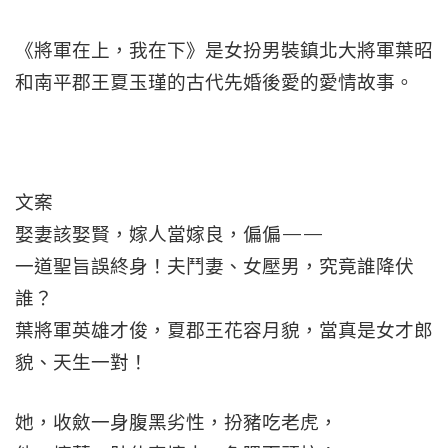
《將軍在上，我在下》是女扮男裝鎮北大將軍葉昭
和南平郡王夏玉瑾的古代先婚後愛的愛情故事。
文案
娶妻該娶賢，嫁人當嫁良，偏偏——
一道聖旨誤終身！夫鬥妻、女壓男，究竟誰降伏
誰？
葉將軍英雄才俊，夏郡王花容月貌，當真是女才郎
貌、天生一對！
她，收斂一身腹黑劣性，扮豬吃老虎，