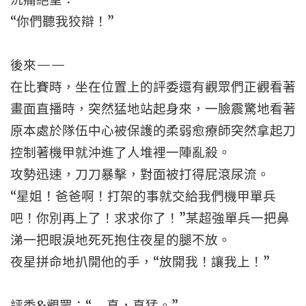
“你們聽我狡辯！”
後來——
在比賽時，坐在位置上的評委還有觀眾們正觀看著
畫面直播時，突然猛地站起身來，一臉震驚地看著
原本處於隊伍中心被保護的柔弱愈療師突然拿起刀
控制著機甲就沖進了人堆裡一陣亂殺。
攻勢迅速，刀刀暴擊，對面被打得屁滾尿流。
“星姐！爸爸啊！打架的事就交給我們機甲單兵
吧！你別再上了！求求你了！”某超強單兵一把鼻
涕一把眼淚地死死抱住夜星的腿不放。
夜星拼命地扒開他的手，“放開我！讓我上！”
評委&觀眾：“……真，真猛。”