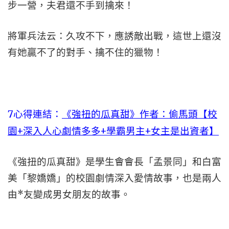
步一營，夫君還不手到擒來！
將軍兵法云：久攻不下，應誘敵出戰，這世上還沒
有她贏不了的對手、擒不住的獵物！
7心得連結：
《強扭的瓜真甜》作者：偷馬頭【校
園+深入人心劇情多多+學霸男主+女主是出資者】
《強扭的瓜真甜》是學生會會長「孟景同」和白富
美「黎嬌嬌」的校園劇情深入愛情故事，也是兩人
由*友變成男女朋友的故事。