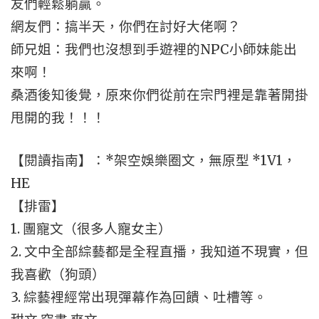
友們輕鬆躺贏。
網友們：搞半天，你們在討好大佬啊？
師兄姐：我們也沒想到手遊裡的NPC小師妹能出
來啊！
桑酒後知後覺，原來你們從前在宗門裡是靠著開掛
甩開的我！！！
【閱讀指南】：*架空娛樂圈文，無原型 *1V1，
HE
【排雷】
1. 團寵文（很多人寵女主）
2. 文中全部綜藝都是全程直播，我知道不現實，但
我喜歡（狗頭）
3. 綜藝裡經常出現彈幕作為回饋、吐槽等。