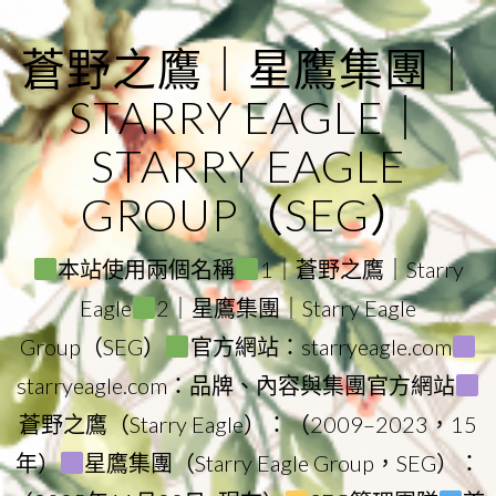
Skip
to
蒼野之鷹｜星鷹集團｜
content
STARRY EAGLE｜
STARRY EAGLE
GROUP（SEG）
本站使用兩個名稱
1｜蒼野之鷹｜Starry
Eagle
2｜星鷹集團｜Starry Eagle
Group（SEG）
官方網站：starryeagle.com
starryeagle.com：品牌、內容與集團官方網站
蒼野之鷹（Starry Eagle）：（2009–2023，15
年）
星鷹集團（Starry Eagle Group，SEG）：