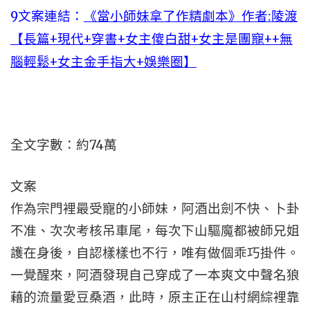
9文案連結：
《當小師妹拿了作精劇本》作者:陵渡
【長篇+現代+穿書+女主傻白甜+女主是團寵++無
腦輕鬆+女主金手指大+娛樂圈】
全文字數：約74萬
文案
作為宗門裡最受寵的小師妹，阿酒出劍不快、卜卦
不准、次次考核吊車尾，每次下山驅魔都被師兄姐
護在身後，自認樣樣也不行，唯有做個乖巧掛件。
一覺醒來，阿酒發現自己穿成了一本爽文中聲名狼
藉的流量愛豆桑酒，此時，原主正在山村網綜裡靠