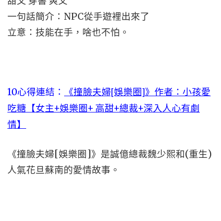
甜文 穿書 爽文
一句話簡介：NPC從手遊裡出來了
立意：技能在手，啥也不怕。
10心得連結：
《撞臉夫婦[娛樂圈]》作者：小孩愛
吃糖【女主+娛樂圈+ 高甜+總裁+深入人心有劇
情】
《撞臉夫婦[娛樂圈]》是誠億總裁魏少熙和(重生)
人氣花旦蘇南的愛情故事。