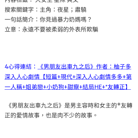
搜索關鍵字：主角：夜星；肅驍
一句話簡介：你見過暴力奶媽嗎？
立意：永遠不要被柔弱的外表所欺騙
4心得連結：
《男朋友出車九之后》作者：柚子多
深入人心劇情【短篇+現代+深入人心劇情多多+第
一人稱+姐弟戀+小奶狗+甜寵+結局HE+*友轉正】
《男朋友出車九之后》是男主容時和女主的*友轉
正的愛情故事，也是肉不少的故事。