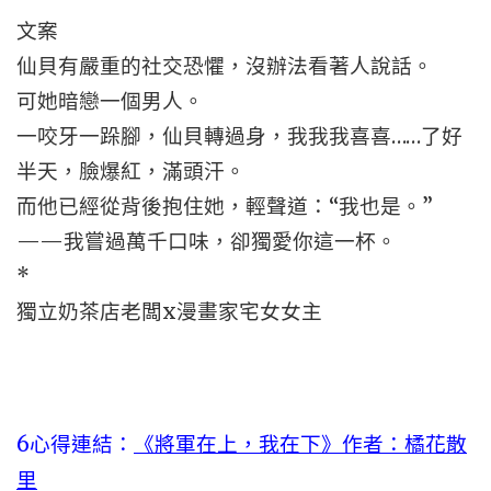
文案
仙貝有嚴重的社交恐懼，沒辦法看著人說話。
可她暗戀一個男人。
一咬牙一跺腳，仙貝轉過身，我我我喜喜……了好
半天，臉爆紅，滿頭汗。
而他已經從背後抱住她，輕聲道：“我也是。”
——我嘗過萬千口味，卻獨愛你這一杯。
*
獨立奶茶店老闆x漫畫家宅女女主
6心得連結：
《將軍在上，我在下》作者：橘花散
里