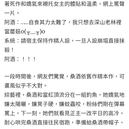
著死作和嬌氣來襯托女主的體貼和溫柔，網上罵聲
一片。
阿酒：……自食其力太難了，我只想去深山老林裡
當蘑菇o(╥﹏╥)o
系統：請宿主保持作精人設，一旦人設崩塌直接抹
殺！
阿酒：！！！
一段時間後，網友們驚覺，桑酒依舊作精本作，可
畫風似乎不大對。
綜藝裡，桑酒和當紅頂流分在一組釣魚，她嬌氣地
嫌太陽曬，嫌凳子硬，嫌蚊蟲咬，粉絲們剛在彈幕
罵上，下一刻，她們就看見正主一改平日的高冷，
耐心哄完桑酒直接往民宿跑，準備給桑酒帶帽子、