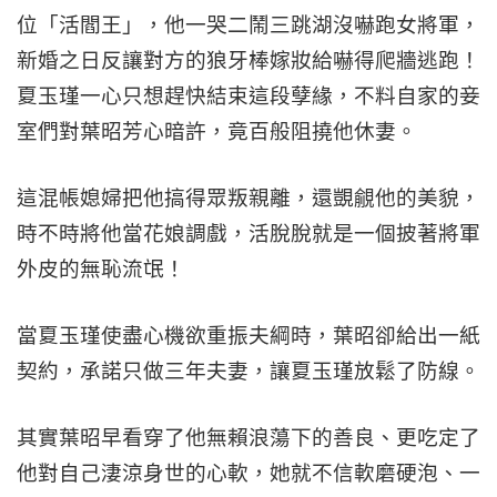
位「活閻王」，他一哭二鬧三跳湖沒嚇跑女將軍，
新婚之日反讓對方的狼牙棒嫁妝給嚇得爬牆逃跑！
夏玉瑾一心只想趕快結束這段孽緣，不料自家的妾
室們對葉昭芳心暗許，竟百般阻撓他休妻。
這混帳媳婦把他搞得眾叛親離，還覬覦他的美貌，
時不時將他當花娘調戲，活脫脫就是一個披著將軍
外皮的無恥流氓！
當夏玉瑾使盡心機欲重振夫綱時，葉昭卻給出一紙
契約，承諾只做三年夫妻，讓夏玉瑾放鬆了防線。
其實葉昭早看穿了他無賴浪蕩下的善良、更吃定了
他對自己淒涼身世的心軟，她就不信軟磨硬泡、一