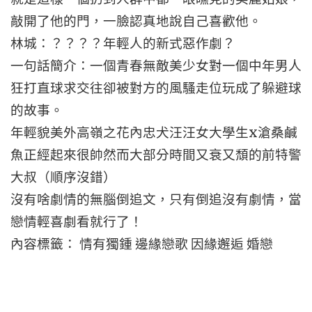
敲開了他的門，一臉認真地說自己喜歡他。
林城：？？？？年輕人的新式惡作劇？
一句話簡介：一個青春無敵美少女對一個中年男人
狂打直球求交往卻被對方的風騷走位玩成了躲避球
的故事。
年輕貌美外高嶺之花內忠犬汪汪女大學生x滄桑鹹
魚正經起來很帥然而大部分時間又衰又頹的前特警
大叔（順序沒錯）
沒有啥劇情的無腦倒追文，只有倒追沒有劇情，當
戀情輕喜劇看就行了！
內容標籤： 情有獨鍾 邊緣戀歌 因緣邂逅 婚戀