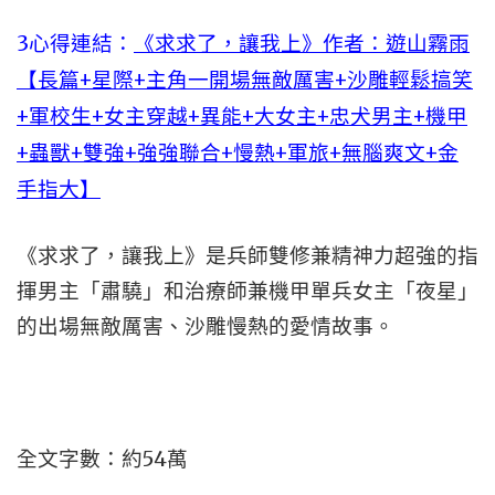
3心得連結：
《求求了，讓我上》作者：遊山霧雨
【長篇+星際+主角一開場無敵厲害+沙雕輕鬆搞笑
+軍校生+女主穿越+異能+大女主+忠犬男主+機甲
+蟲獸+雙強+強強聯合+慢熱+軍旅+無腦爽文+金
手指大】
《求求了，讓我上》是兵師雙修兼精神力超強的指
揮男主「肅驍」和治療師兼機甲單兵女主「夜星」
的出場無敵厲害、沙雕慢熱的愛情故事。
全文字數：約54萬