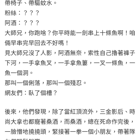
帶椅子、帶驅蚊水。
粉絲：？？？
阿酒：？？？
大師兄，你跑啥？你平時能一劍串上十條魚啊！咱
倆早串完早回去不好嗎！
見大師兄沒了人影，阿酒無奈，索性自己擼著褲子
下河，一手拿魚叉，一手拿魚簍，一叉一條魚，一
魚一個洞。
那叫一個俐落，那叫一個殘忍。
網友們：臥了個槽？
後來，他們發現，除了當紅頂流外，三金影后、時
尚大拿也都寵著桑酒，而桑酒，總在死命作完後，
一臉懵地撓撓頭，緊接著一拳一個小朋友，帶著隊