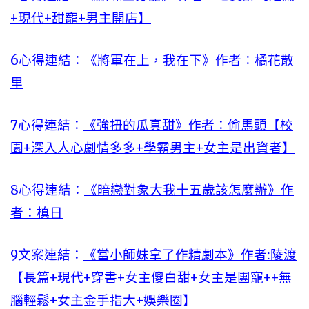
+現代+甜寵+男主開店】
6心得連結：
《將軍在上，我在下》作者：橘花散
里
7心得連結：
《強扭的瓜真甜》作者：偷馬頭【校
園+深入人心劇情多多+學霸男主+女主是出資者】
8心得連結：
《暗戀對象大我十五歲該怎麼辦》作
者：槙日
9文案連結：
《當小師妹拿了作精劇本》作者:陵渡
【長篇+現代+穿書+女主傻白甜+女主是團寵++無
腦輕鬆+女主金手指大+娛樂圈】