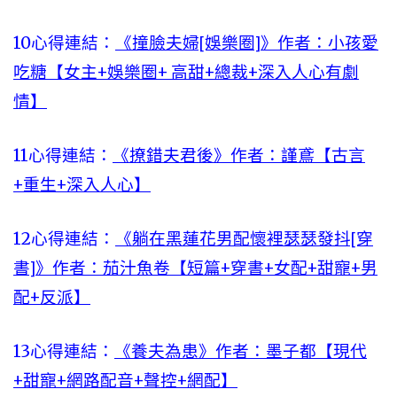
10心得連結：
《撞臉夫婦[娛樂圈]》作者：小孩愛
吃糖【女主+娛樂圈+ 高甜+總裁+深入人心有劇
情】
11心得連結：
《撩錯夫君後》作者：謹鳶【古言
+重生+深入人心】
12心得連結：
《躺在黑蓮花男配懷裡瑟瑟發抖[穿
書]》作者：茄汁魚卷【短篇+穿書+女配+甜寵+男
配+反派】
13心得連結：
《養夫為患》作者：墨子都【現代
+甜寵+網路配音+聲控+網配】