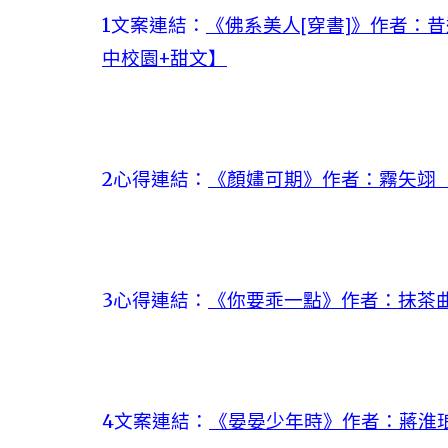
1文案連結：
《佛系美人[穿書]》作者：昔
中校園+甜文】
2心得連結：
《顏嫿可期》作者：霧矢翊【
3心得連結：
《你要乖一點》作者：抹茶曲
4文案連結：
《晏晏少年時》作者：蔣淮琅