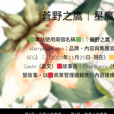
Skip
to
蒼野之鷹｜星鷹集團
content
本站使用兩個名稱
1｜蒼野之鷹｜Sta
starryeagle.com：品牌、內容與集
SEG）：（2025年11月20日–現在）
Gavin（蓋文）
故事由｜Eliza Star
營故事，以
商業管理邏輯進行內容建