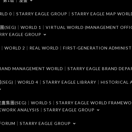
第1區｜漫畫
｜STARRY EAGLE GROUP｜STARRY EAGLE MAP WORL
)｜WORLD 1｜VIRTUAL WORLD (MANAGEMENT OFFI
RRY EAGLE GROUP
D 2｜REAL WORLD｜FIRST-GENERATION ADMINIST
MANAGEMENT WORLD｜STARRY EAGLE BRAND DEPA
ORLD 4｜STARRY EAGLE LIBRARY｜HISTORICAL A
EG)｜WORLD 5｜STARRY EAGLE WORLD FRAMEWO
MEWORK ANALYSIS｜STARRY EAGLE GROUP
ORUM｜STARRY EAGLE GROUP