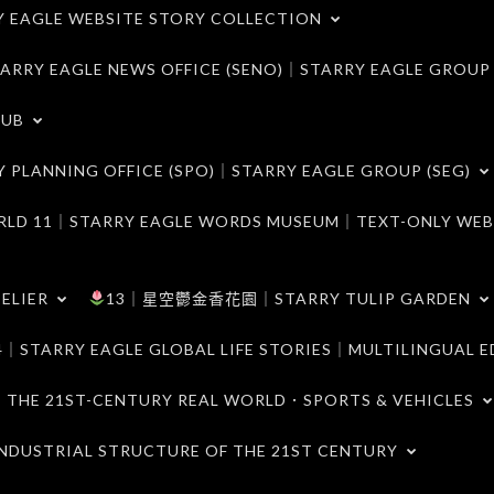
LE WEBSITE STORY COLLECTION
 EAGLE NEWS OFFICE (SENO)｜STARRY EAGLE GROUP
LUB
ANNING OFFICE (SPO)｜STARRY EAGLE GROUP (SEG)
｜STARRY EAGLE WORDS MUSEUM｜TEXT-ONLY WEB
ELIER
13｜星空鬱金香花園｜STARRY TULIP GARDEN
RY EAGLE GLOBAL LIFE STORIES｜MULTILINGUAL E
21ST-CENTURY REAL WORLD．SPORTS & VEHICLES
TRIAL STRUCTURE OF THE 21ST CENTURY