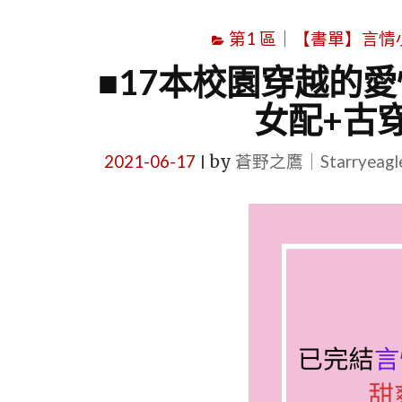
第1 區｜【書單】言情小說書
■17本校園穿越的
女配+古
2021-06-17
by
蒼野之鷹｜Starryeag
|