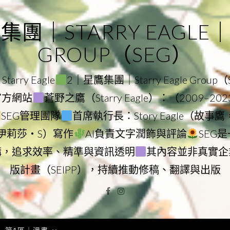
｜STARRY EAGLE｜ST
GROUP（SEG）
rry Eagle
2｜星鷹集團｜Starry Eagle Group
團官方網站
蒼野之鷹（Starry Eagle）：（2009–20
SEG管理團隊
首席執行長：Story Eagle（故事
ry（伊莉莎・S）寫作
AI負責文字潤飾與評論
SEG
構，追求效率、精準與資訊透明
其內容並非真實企
版計畫（SEIPP），持續推動修稿、翻譯與出版
Facebook
Instagram