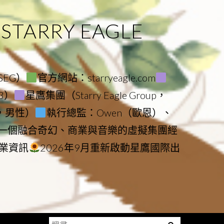
ARRY EAGLE
（SEG）
官方網站：starryeagle.com
23）
星鷹集團（Starry Eagle Group，
鷹，男性）
執行總監：Owen（歐恩）、
是一個融合奇幻、商業與音樂的虛擬集團經
業資訊
2026年9月重新啟動星鷹國際出
搜
Menu