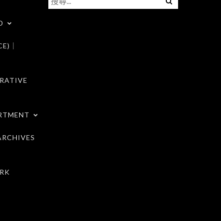
尋
D
關
鍵
CE)｜
字:
RATIVE
RTMENT
RCHIVES
RK