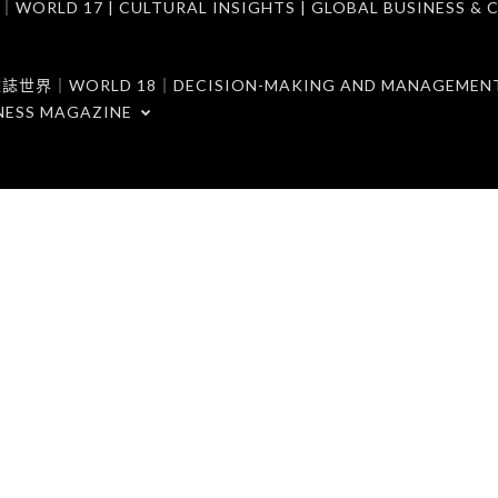
7 | CULTURAL INSIGHTS | GLOBAL BUSINESS & C
ORLD 18｜DECISION-MAKING AND MANAGEMENT 
NESS MAGAZINE