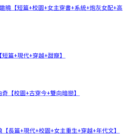
邀曉【短篇+校園+女主穿書+系統+炮灰女配+高
短篇+現代+穿越+甜寵】
奇【校園+古穿今+雙向暗戀】
【長篇+現代+校園+女主重生+穿越+年代文】