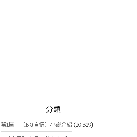
鍵
字:
分類
第1區｜【BG言情】小說介紹
(10,319)