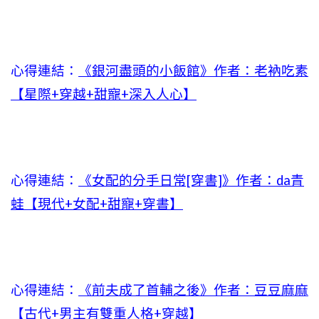
心得連結：
《銀河盡頭的小飯館》作者：老衲吃素
【星際+穿越+甜寵+深入人心】
心得連結：
《女配的分手日常[穿書]》作者：da青
蛙【現代+女配+甜寵+穿書】
心得連結：
《前夫成了首輔之後》作者：豆豆麻麻
【古代+男主有雙重人格+穿越】