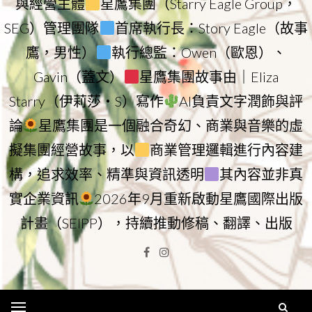
與經營主體
星鷹集團（Starry Eagle Group，
SEG）管理團隊
首席執行長：Story Eagle（故事
鷹，男性）
執行總監：Owen（歐恩）、
Gavin（蓋文）
星鷹集團故事由｜Eliza
Starry（伊莉莎・S）寫作
AI負責文字潤飾與評
論
星鷹集團是一個融合奇幻、商業與音樂的虛
擬集團經營故事，以
商業管理邏輯進行內容建
構，追求效率、精準與資訊透明
其內容並非真
實企業資訊
2026年9月重新啟動星鷹國際出版
計畫（SEIPP），持續推動修稿、翻譯、出版
Facebook
Instagram