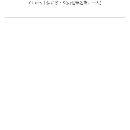
Starry｜伊莉莎・S(兩個筆名為同一人)