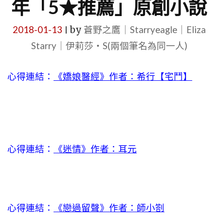
年「5★推薦」原創小說
2018-01-13
by
蒼野之鷹｜Starryeagle｜Eliza
|
Starry｜伊莉莎・S(兩個筆名為同一人)
心得連結：
《嬌娘醫經》作者：希行【宅鬥】
心得連結：
《迷情》作者：耳元
心得連結：
《戀過留聲》作者：師小劄