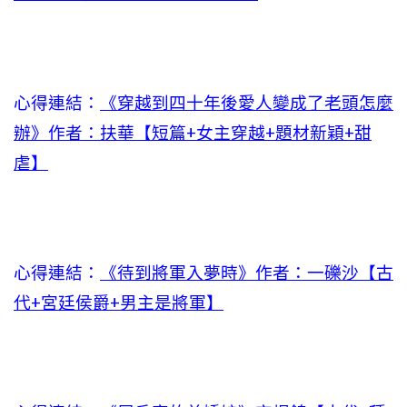
心得連結：
《穿越到四十年後愛人變成了老頭怎麼
辦》作者：扶華【短篇+女主穿越+題材新穎+甜
虐】
心得連結：
《待到將軍入夢時》作者：一礫沙【古
代+宮廷侯爵+男主是將軍】