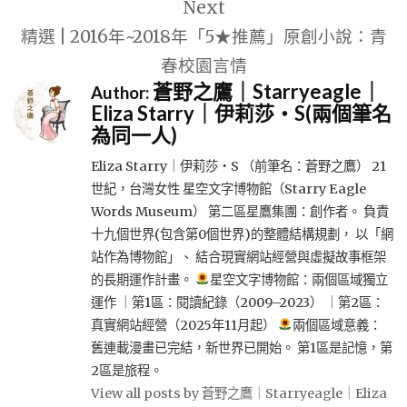
Next
精選 | 2016年~2018年「5★推薦」原創小說：青
春校園言情
蒼野之鷹｜Starryeagle｜
Author:
Eliza Starry｜伊莉莎・S(兩個筆名
為同一人)
Eliza Starry｜伊莉莎・S （前筆名：蒼野之鷹） 21
世紀，台灣女性 星空文字博物館（Starry Eagle
Words Museum） 第二區星鷹集團：創作者。 負責
十九個世界(包含第0個世界)的整體結構規劃， 以「網
站作為博物館」、 結合現實網站經營與虛擬故事框架
的長期運作計畫。
星空文字博物館：兩個區域獨立
運作 ｜第1區：閱讀紀錄（2009–2023） ｜第2區：
真實網站經營（2025年11月起）
兩個區域意義：
舊連載漫畫已完結，新世界已開始。 第1區是記憶，第
2區是旅程。
View all posts by 蒼野之鷹｜Starryeagle｜Eliza