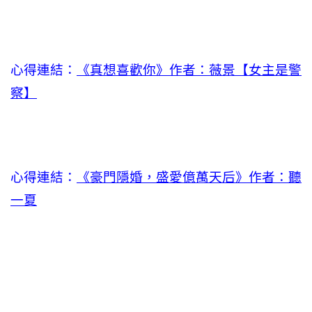
心得連結：
《真想喜歡你》作者：薇景【女主是警
察】
心得連結：
《豪門隱婚，盛愛億萬天后》作者：聽
一夏