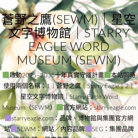
Skip
to
蒼野之鷹(SEWM)｜星空
content
文字博物館｜STARRY
EAGLE WORD
MUSEUM (SEWM)
啟動2025–2035十年真實守護計畫
本站同時
使用兩個名稱：1｜蒼野之鷹｜Starry Eagle｜2｜
星空文字博物館｜Starry Eagle Word
Museum（SEWM）
官方網站：starryeagle.com
starryeagle.com：品牌、博物館與集團官方網
站
SEWM：網站／內容品牌
SEG：集團品牌