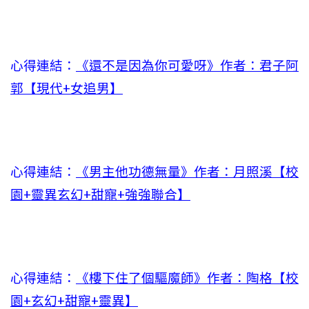
心得連結：
《還不是因為你可愛呀》作者：君子阿
郭【現代+女追男】
心得連結：
《男主他功德無量》作者：月照溪【校
園+靈異玄幻+甜寵+強強聯合】
心得連結：
《樓下住了個驅魔師》作者：陶格【校
園+玄幻+甜寵+靈異】