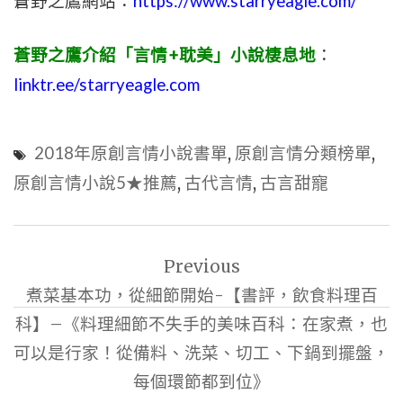
蒼野之鷹網站：
https://www.starryeagle.com/
蒼野之鷹介紹「言情+耽美」小說棲息地
：
linktr.ee/starryeagle.com
2018年原創言情小說書單
,
原創言情分類榜單
,
原創言情小說5★推薦
,
古代言情
,
古言甜寵
文
Previous
章
煮菜基本功，從細節開始-【書評，飲食料理百
導
科】–《料理細節不失手的美味百科：在家煮，也
覽
可以是行家！從備料、洗菜、切工、下鍋到擺盤，
每個環節都到位》