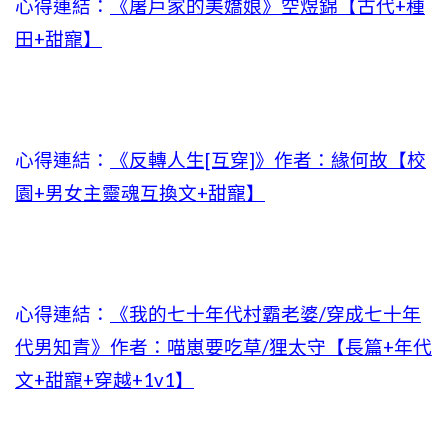
心得連結：
《屠戶家的美嬌娘》空煜錦【古代+種
田+甜寵】
心得連結：
《反轉人生[互穿]》作者：緣何故【校
園+男女主靈魂互換文+甜寵】
心得連結：
《我的七十年代村霸老婆/穿成七十年
代男知青》作者：喵崽要吃草/狸太守【長篇+年代
文+甜寵+穿越+1v1】