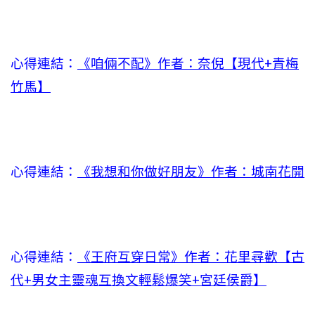
心得連結：
《咱倆不配》作者：奈倪【現代+青梅
竹馬】
心得連結：
《我想和你做好朋友》作者：城南花開
心得連結：
《王府互穿日常》作者：花里尋歡【古
代+男女主靈魂互換文輕鬆爆笑+宮廷侯爵】