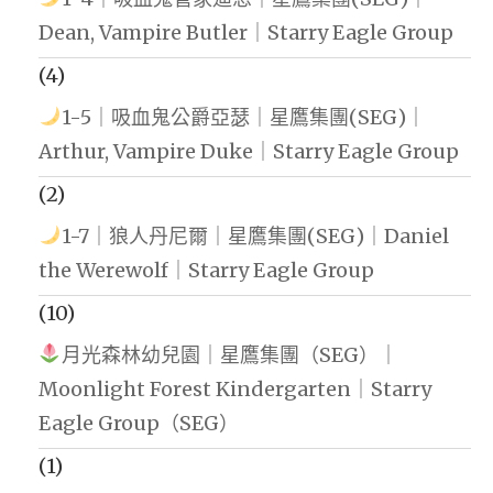
Dean, Vampire Butler｜Starry Eagle Group
(4)
1-5｜吸血鬼公爵亞瑟｜星鷹集團(SEG)｜
Arthur, Vampire Duke｜Starry Eagle Group
(2)
1-7｜狼人丹尼爾｜星鷹集團(SEG)｜Daniel
the Werewolf｜Starry Eagle Group
(10)
月光森林幼兒園｜星鷹集團（SEG）｜
Moonlight Forest Kindergarten｜Starry
Eagle Group（SEG）
(1)