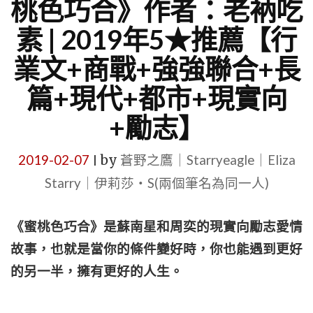
桃色巧合》作者：老衲吃
素 | 2019年5★推薦【行
業文+商戰+強強聯合+長
篇+現代+都市+現實向
+勵志】
2019-02-07
by
蒼野之鷹｜Starryeagle｜Eliza
|
Starry｜伊莉莎・S(兩個筆名為同一人)
《蜜桃色巧合》是蘇南星和周奕的現實向勵志愛情
故事，也就是當你的條件變好時，你也能遇到更好
的另一半，擁有更好的人生。