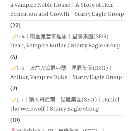
a Vampire Noble House｜A Story of Heir
Education and Growth｜Starry Eagle Group
(22)
1-4｜吸血鬼管家迪恩｜星鷹集團(SEG)｜
Dean, Vampire Butler｜Starry Eagle Group
(4)
1-5｜吸血鬼公爵亞瑟｜星鷹集團(SEG)｜
Arthur, Vampire Duke｜Starry Eagle Group
(2)
1-7｜狼人丹尼爾｜星鷹集團(SEG)｜Daniel
the Werewolf｜Starry Eagle Group
(10)