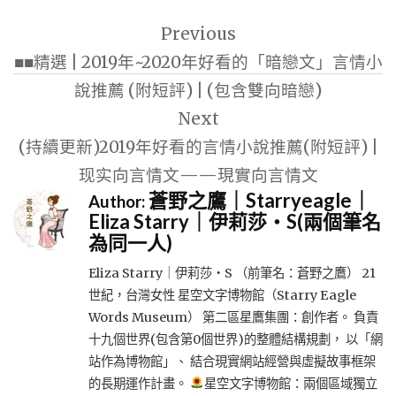
文
Previous
章
■■精選 | 2019年~2020年好看的「暗戀文」言情小
導
說推薦 (附短評) | (包含雙向暗戀)
覽
Next
(持續更新)2019年好看的言情小說推薦(附短評) |
现实向言情文——現實向言情文
蒼野之鷹｜Starryeagle｜
Author:
Eliza Starry｜伊莉莎・S(兩個筆名
為同一人)
Eliza Starry｜伊莉莎・S （前筆名：蒼野之鷹） 21
世紀，台灣女性 星空文字博物館（Starry Eagle
Words Museum） 第二區星鷹集團：創作者。 負責
十九個世界(包含第0個世界)的整體結構規劃， 以「網
站作為博物館」、 結合現實網站經營與虛擬故事框架
的長期運作計畫。
星空文字博物館：兩個區域獨立