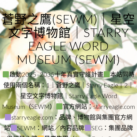
Skip
to
蒼野之鷹(SEWM)｜星空
content
文字博物館｜STARRY
EAGLE WORD
MUSEUM (SEWM)
啟動2025–2035十年真實守護計畫
本站同時
使用兩個名稱：1｜蒼野之鷹｜Starry Eagle｜2｜
星空文字博物館｜Starry Eagle Word
Museum（SEWM）
官方網站：starryeagle.com
starryeagle.com：品牌、博物館與集團官方網
站
SEWM：網站／內容品牌
SEG：集團品牌