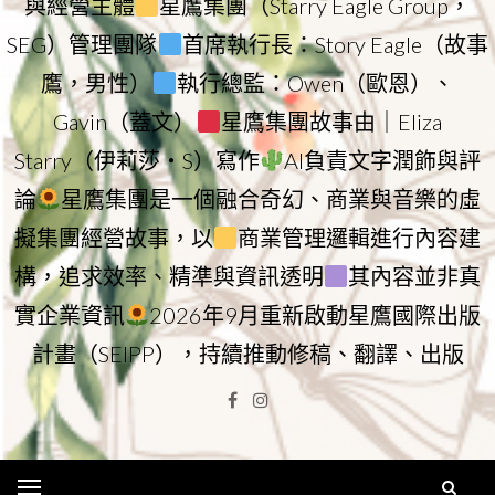
與經營主體
星鷹集團（Starry Eagle Group，
SEG）管理團隊
首席執行長：Story Eagle（故事
鷹，男性）
執行總監：Owen（歐恩）、
Gavin（蓋文）
星鷹集團故事由｜Eliza
Starry（伊莉莎・S）寫作
AI負責文字潤飾與評
論
星鷹集團是一個融合奇幻、商業與音樂的虛
擬集團經營故事，以
商業管理邏輯進行內容建
構，追求效率、精準與資訊透明
其內容並非真
實企業資訊
2026年9月重新啟動星鷹國際出版
計畫（SEIPP），持續推動修稿、翻譯、出版
Facebook
Instagram