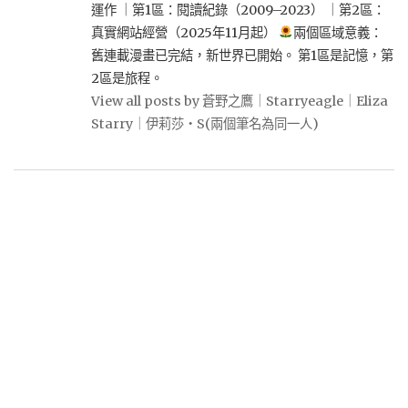
運作 ｜第1區：閱讀紀錄（2009–2023） ｜第2區：
真實網站經營（2025年11月起）
兩個區域意義：
舊連載漫畫已完結，新世界已開始。 第1區是記憶，第
2區是旅程。
View all posts by 蒼野之鷹｜Starryeagle｜Eliza
Starry｜伊莉莎・S(兩個筆名為同一人)