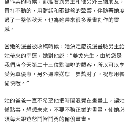
寫作業的時候，都能看到男主和他另外三個朋友，
雷打不動的，用髒話和砸鍵盤的聲響，伴隨著她度
過了一整個秋天，也為她帶來很多漫畫創作的靈
感。
當她的漫畫被收稿時候，她決定慶祝漫畫臉男主給
她帶來的幸運，她對他說：“姜戈先生，由於您是
我們店今天第二十三位點咖啡的顧客，所以可以享
受免單優惠，另外還贈送您一隻醬肘子，祝您用餐
愉快哦。”
她的爸爸一直不希望他把時間浪費在畫畫上，讓她
懂點事，想想未來，不要不務正業的畫畫，使她必
須每天跟爸爸鬥智鬥勇的偷偷畫畫。