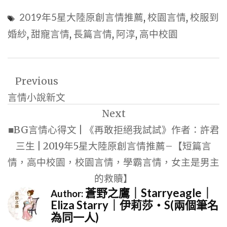
2019年5星大陸原創言情推薦
,
校園言情
,
校服到
婚紗
,
甜寵言情
,
長篇言情
,
阿淳
,
高中校園
文
Previous
章
言情小說新文
導
Next
覽
■BG言情心得文 | 《再敢拒絕我試試》作者：許君
三生 | 2019年5星大陸原創言情推薦–【短篇言
情，高中校園，校園言情，學霸言情，女主是男主
的救贖】
蒼野之鷹｜Starryeagle｜
Author:
Eliza Starry｜伊莉莎・S(兩個筆名
為同一人)