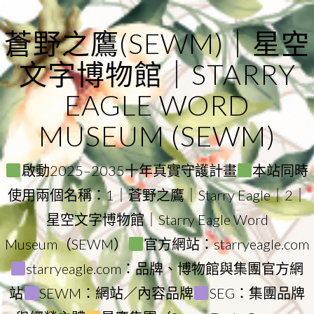
Skip
to
蒼野之鷹(SEWM)｜星空
content
文字博物館｜STARRY
EAGLE WORD
MUSEUM (SEWM)
啟動2025–2035十年真實守護計畫
本站同時
使用兩個名稱：1｜蒼野之鷹｜Starry Eagle｜2｜
星空文字博物館｜Starry Eagle Word
Museum（SEWM）
官方網站：starryeagle.com
starryeagle.com：品牌、博物館與集團官方網
站
SEWM：網站／內容品牌
SEG：集團品牌