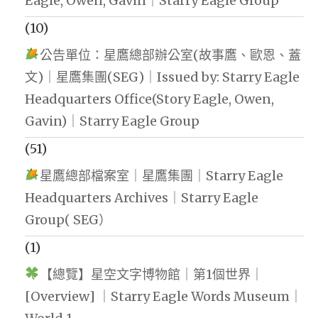
Eagle, Owen, Gavin｜Starry Eagle Group
(10)
公告單位：星鷹總部辦公室(故事鷹、歐恩、蓋
文)｜星鷹集團(SEG)｜Issued by: Starry Eagle
Headquarters Office(Story Eagle, Owen,
Gavin)｜Starry Eagle Group
(51)
星鷹總部檔案室｜星鷹集團｜Starry Eagle
Headquarters Archives｜Starry Eagle
Group( SEG）
(1)
【總覽】星空文字博物館｜第1個世界｜
[Overview] ｜Starry Eagle Words Museum｜