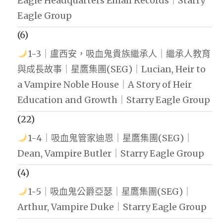
Eagle Headquarters Email Records｜Starry
Eagle Group
(6)
1-3｜盧西安，吸血鬼貴族繼承人｜繼承人教育
與成長故事｜星鷹集團(SEG)｜Lucian, Heir to
a Vampire Noble House｜A Story of Heir
Education and Growth｜Starry Eagle Group
(22)
1-4｜吸血鬼管家迪恩｜星鷹集團(SEG)｜
Dean, Vampire Butler｜Starry Eagle Group
(4)
1-5｜吸血鬼公爵亞瑟｜星鷹集團(SEG)｜
Arthur, Vampire Duke｜Starry Eagle Group