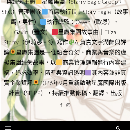
與經營主體
星鷹集團（Starry Eagle Group，
SEG）管理團隊
首席執行長：Story Eagle（故事
鷹，男性）
執行總監：Owen（歐恩）、
Gavin（蓋文）
星鷹集團故事由｜Eliza
Starry（伊莉莎・S）寫作
AI負責文字潤飾與評
論
星鷹集團是一個融合奇幻、商業與音樂的虛
擬集團經營故事，以
商業管理邏輯進行內容建
構，追求效率、精準與資訊透明
其內容並非真
實企業資訊
2026年9月重新啟動星鷹國際出版
計畫（SEIPP），持續推動修稿、翻譯、出版
Facebook
Instagram