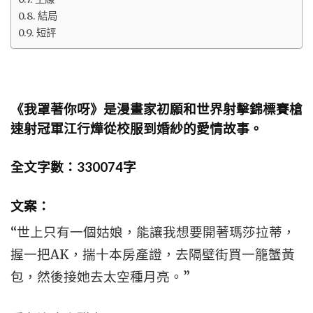
結局
短評
《我罩著你呀》是漫畫家初願和世界射擊錦標賽槍
速射冠軍江行燁從校服到婚紗的愛情故事。
全文字數：330074字
文案：
“世上只有一個姑娘，能讓我想要開著瑪莎拉蒂，
握一把AK，揣十本房產證，去隔壁街買一籠蟹黃
包，然後接她去太空種月亮。”