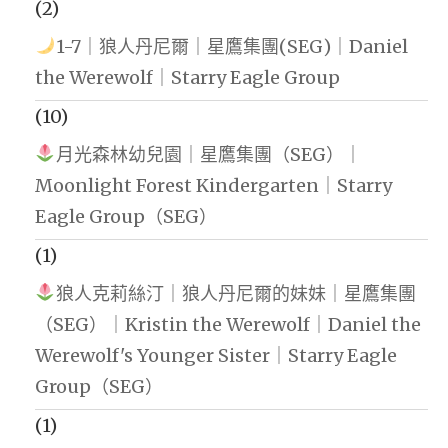
(2)
1-7｜狼人丹尼爾｜星鷹集團(SEG)｜Daniel
the Werewolf｜Starry Eagle Group
(10)
月光森林幼兒園｜星鷹集團（SEG）｜
Moonlight Forest Kindergarten｜Starry
Eagle Group（SEG）
(1)
狼人克莉絲汀｜狼人丹尼爾的妹妹｜星鷹集團
（SEG）｜Kristin the Werewolf｜Daniel the
Werewolf's Younger Sister｜Starry Eagle
Group（SEG）
(1)