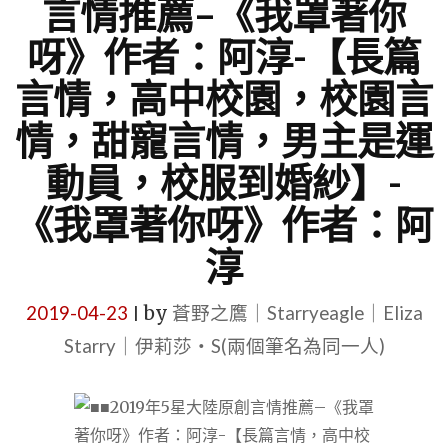
言情推薦–《我罩著你
呀》作者：阿淳-【長篇
言情，高中校園，校園言
情，甜寵言情，男主是運
動員，校服到婚紗】-
《我罩著你呀》作者：阿
淳
2019-04-23
by
蒼野之鷹｜Starryeagle｜Eliza
|
Starry｜伊莉莎・S(兩個筆名為同一人)