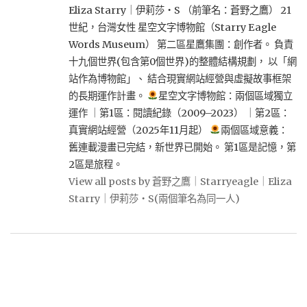
Eliza Starry｜伊莉莎・S （前筆名：蒼野之鷹） 21
世紀，台灣女性 星空文字博物館（Starry Eagle
Words Museum） 第二區星鷹集團：創作者。 負責
十九個世界(包含第0個世界)的整體結構規劃， 以「網
站作為博物館」、 結合現實網站經營與虛擬故事框架
的長期運作計畫。
星空文字博物館：兩個區域獨立
運作 ｜第1區：閱讀紀錄（2009–2023） ｜第2區：
真實網站經營（2025年11月起）
兩個區域意義：
舊連載漫畫已完結，新世界已開始。 第1區是記憶，第
2區是旅程。
View all posts by 蒼野之鷹｜Starryeagle｜Eliza
Starry｜伊莉莎・S(兩個筆名為同一人)