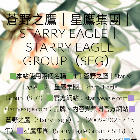
Skip
to
蒼野之鷹｜星鷹集團｜
content
STARRY EAGLE｜
STARRY EAGLE
GROUP（SEG）
本站使用兩個名稱
1｜蒼野之鷹｜Starry
Eagle
2｜星鷹集團｜Starry Eagle
Group（SEG）
官方網站：starryeagle.com
starryeagle.com：品牌、內容與集團官方網站
蒼野之鷹（Starry Eagle）：（2009–2023，15
年）
星鷹集團（Starry Eagle Group，SEG）：