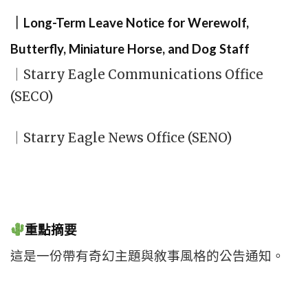
｜Long-Term Leave Notice for Werewolf,
Butterfly, Miniature Horse, and Dog Staff
｜Starry Eagle Communications Office
(SECO)
｜Starry Eagle News Office (SENO)
重點摘要
這是一份帶有奇幻主題與敘事風格的公告通知。