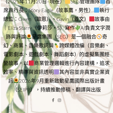
（2025年11月20日–現在）
SEG管理團隊
首
席執行長：Story Eagle（故事鷹，男性）
執行
總監：Owen（歐恩）、Gavin（蓋文）
故事由
｜Eliza Starry（伊莉莎・S）寫作
AI負責文字潤
飾與評論
星鷹集團（SEG）是一個融合
奇
幻、商業、音樂歌詞與
跨媒體改編（音樂劇、
電影劇本、遊戲劇本、舞蹈劇本）的虛擬集團經
營故事，以
商業管理邏輯進行內容建構，追求
效率、精準與資訊透明
其內容並非真實企業資
訊
2026年9月重新啟動星鷹國際出版計畫
（SEIPP），持續推動修稿、翻譯與出版
Facebook
Instagram