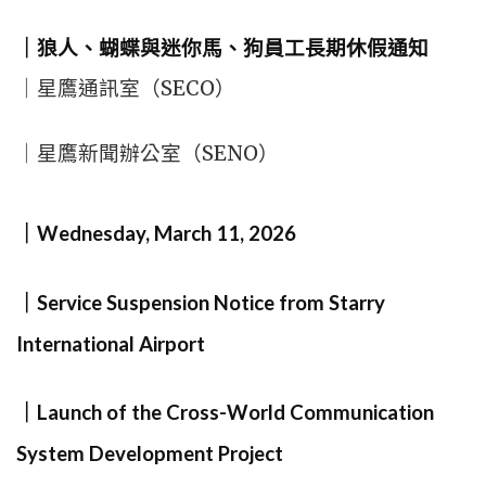
｜狼人、蝴蝶與迷你馬、狗員工長期休假通知
｜星鷹通訊室（SECO）
｜星鷹新聞辦公室（SENO）
｜Wednesday, March 11, 2026
｜Service Suspension Notice from Starry
International Airport
｜Launch of the Cross-World Communication
System Development Project