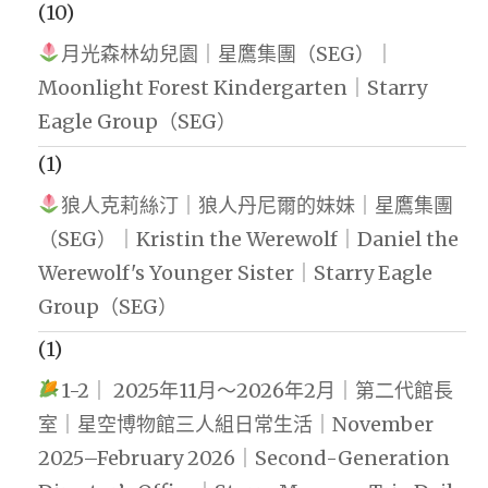
(10)
月光森林幼兒園｜星鷹集團（SEG）｜
Moonlight Forest Kindergarten｜Starry
Eagle Group（SEG）
(1)
狼人克莉絲汀｜狼人丹尼爾的妹妹｜星鷹集團
（SEG）｜Kristin the Werewolf｜Daniel the
Werewolf's Younger Sister｜Starry Eagle
Group（SEG）
(1)
1-2｜ 2025年11月～2026年2月｜第二代館長
室｜星空博物館三人組日常生活｜November
2025–February 2026｜Second-Generation