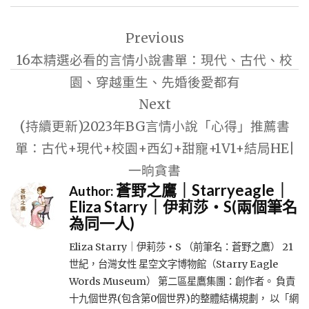
文
Previous
章
16本精選必看的言情小說書單：現代、古代、校
導
園、穿越重生、先婚後愛都有
覽
Next
(持續更新)2023年BG言情小說「心得」推薦書
單：古代+現代+校園+西幻+甜寵+1V1+結局HE|
一晌貪書
蒼野之鷹｜Starryeagle｜
Author:
Eliza Starry｜伊莉莎・S(兩個筆名
為同一人)
Eliza Starry｜伊莉莎・S （前筆名：蒼野之鷹） 21
世紀，台灣女性 星空文字博物館（Starry Eagle
Words Museum） 第二區星鷹集團：創作者。 負責
十九個世界(包含第0個世界)的整體結構規劃， 以「網