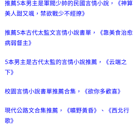
推薦5本男主是軍閥少帥的民國言情小說，《神算
美人甜又颯，禁欲戰少不經撩》
推薦5本古代太監文言情小說書單，《靠美食治愈
病弱督主》
5本男主是古代太監的言情小說推薦，《云端之
下》
校園言情小說書單推薦合集，《欲你多歡喜》
現代公路文合集推薦，《曠野黃昏》、《西北行
歌》