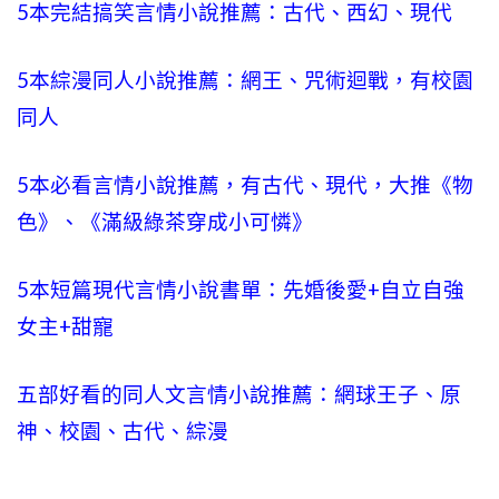
5本完結搞笑言情小說推薦：古代、西幻、現代
5本綜漫同人小說推薦：網王、咒術迴戰，有校園
同人
5本必看言情小說推薦，有古代、現代，大推《物
色》、《滿級綠茶穿成小可憐》
5本短篇現代言情小說書單：先婚後愛+自立自強
女主+甜寵
五部好看的同人文言情小說推薦：網球王子、原
神、校園、古代、綜漫