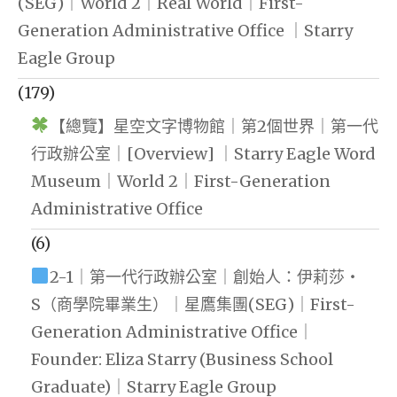
(SEG)｜World 2｜Real World｜First-
Generation Administrative Office ｜Starry
Eagle Group
(179)
【總覽】星空文字博物館｜第2個世界｜第一代
行政辦公室｜[Overview] ｜Starry Eagle Word
Museum｜World 2｜First-Generation
Administrative Office
(6)
2-1｜第一代行政辦公室｜創始人：伊莉莎・
S（商學院畢業生）｜星鷹集團(SEG)｜First-
Generation Administrative Office｜
Founder: Eliza Starry (Business School
Graduate)｜Starry Eagle Group