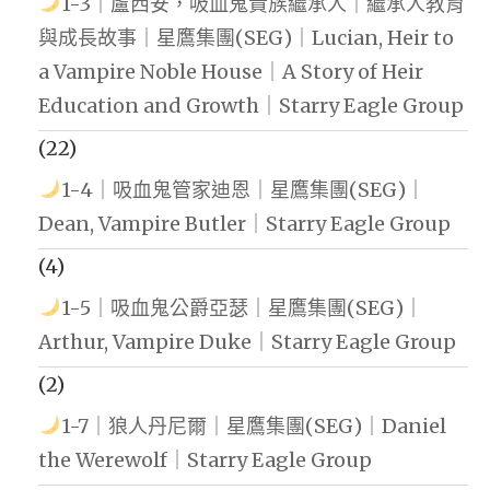
1-3｜盧西安，吸血鬼貴族繼承人｜繼承人教育
與成長故事｜星鷹集團(SEG)｜Lucian, Heir to
a Vampire Noble House｜A Story of Heir
Education and Growth｜Starry Eagle Group
(22)
1-4｜吸血鬼管家迪恩｜星鷹集團(SEG)｜
Dean, Vampire Butler｜Starry Eagle Group
(4)
1-5｜吸血鬼公爵亞瑟｜星鷹集團(SEG)｜
Arthur, Vampire Duke｜Starry Eagle Group
(2)
1-7｜狼人丹尼爾｜星鷹集團(SEG)｜Daniel
the Werewolf｜Starry Eagle Group