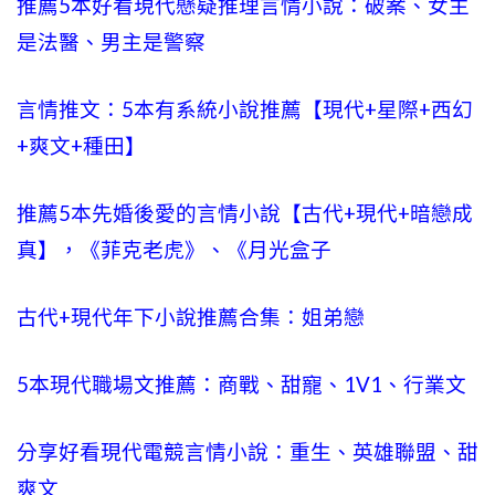
推薦5本好看現代懸疑推理言情小說：破案、女主
是法醫、男主是警察
言情推文：5本有系統小說推薦【現代+星際+西幻
+爽文+種田】
推薦5本先婚後愛的言情小說【古代+現代+暗戀成
真】，《菲克老虎》、《月光盒子
古代+現代年下小說推薦合集：姐弟戀
5本現代職場文推薦：商戰、甜寵、1V1、行業文
分享好看現代電競言情小說：重生、英雄聯盟、甜
爽文