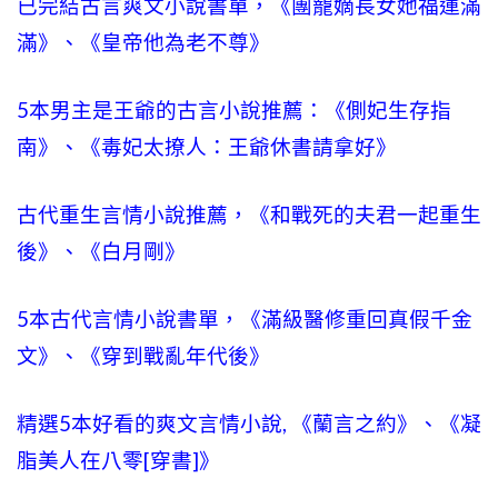
已完結古言爽文小說書單，《團寵嫡長女她福運滿
滿》、《皇帝他為老不尊》
5本男主是王爺的古言小說推薦：《側妃生存指
南》、《毒妃太撩人：王爺休書請拿好》
古代重生言情小說推薦，《和戰死的夫君一起重生
後》、《白月剛》
5本古代言情小說書單，《滿級醫修重回真假千金
文》、《穿到戰亂年代後》
精選5本好看的爽文言情小說, 《蘭言之約》、《凝
脂美人在八零[穿書]》