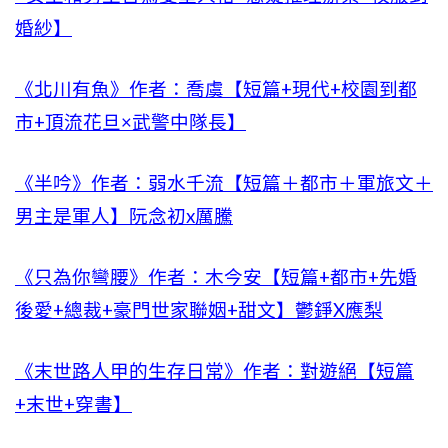
婚紗】
《北川有魚》作者：喬虞【短篇+現代+校園到都
市+頂流花旦×武警中隊長】
《半吟》作者：弱水千流【短篇＋都市＋軍旅文＋
男主是軍人】阮念初x厲騰
《只為你彎腰》作者：木今安【短篇+都市+先婚
後愛+總裁+豪門世家聯姻+甜文】鬱錚X應梨
《末世路人甲的生存日常》作者：對遊絕【短篇
+末世+穿書】