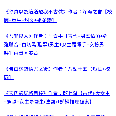
《你真以為這道題我不會做》作者：深海之書【校
園+重生+甜文+姐弟戀】
《吾非良人》作者：丹青手【古代+甜虐情節+強
強聯合+白切黑(腹黑)男主+女主是殺手+女扮男
裝】白骨Ｘ秦質
《告白送錯情書之後》作者：八點十五【短篇+校
園】
《宋氏驗屍格目錄》作者：龍七潛【古代+大女主
+穿越+女主是醫生(法醫)+懸疑推理破案】