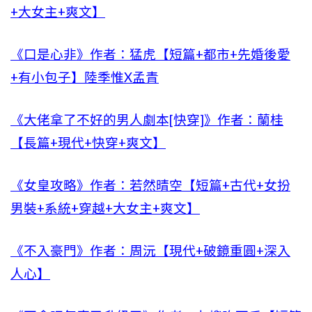
+大女主+爽文】
《口是心非》作者：猛虎【短篇+都市+先婚後愛
+有小包子】陸季惟X孟青
《大佬拿了不好的男人劇本[快穿]》作者：蘭桂
【長篇+現代+快穿+爽文】
《女皇攻略》作者：若然晴空【短篇+古代+女扮
男裝+系統+穿越+大女主+爽文】
《不入豪門》作者：周沅【現代+破鏡重圓+深入
人心】