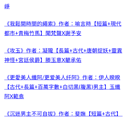
崢
《我鬆開時間的繩索》作者：喻言時【短篇+現代
都市+青梅竹馬】聞梵聲X謝予安
《攻玉》作者：凝隴【長篇+古代+唐朝捉妖+靈異
神怪+宮廷侯爵】滕玉意X藺承佑
《更愛美人纖阿/更爱美人纤阿》作者：伊人睽睽
【古代+長篇+百萬字數+白切黑(腹黑)男主】玉纖
阿X範翕
《沉迷男主不可自拔》作者：斐嫵【短篇+古代】