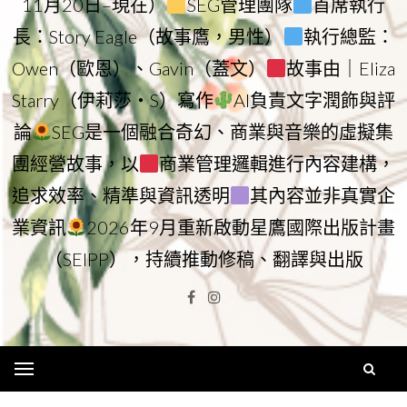
11月20日–現在）
SEG管理團隊
首席執行
長：Story Eagle（故事鷹，男性）
執行總監：
Owen（歐恩）、Gavin（蓋文）
故事由｜Eliza
Starry（伊莉莎・S）寫作
AI負責文字潤飾與評
論
SEG是一個融合奇幻、商業與音樂的虛擬集
團經營故事，以
商業管理邏輯進行內容建構，
追求效率、精準與資訊透明
其內容並非真實企
業資訊
2026年9月重新啟動星鷹國際出版計畫
（SEIPP），持續推動修稿、翻譯與出版
Facebook
Instagram
Menu