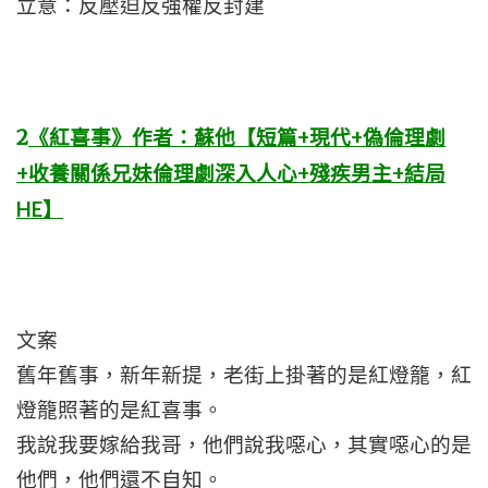
立意：反壓迫反強權反封建
2
《紅喜事》作者：蘇他【短篇+現代+偽倫理劇
+收養關係兄妹倫理劇深入人心+殘疾男主+結局
HE】
文案
舊年舊事，新年新提，老街上掛著的是紅燈籠，紅
燈籠照著的是紅喜事。
我說我要嫁給我哥，他們說我噁心，其實噁心的是
他們，他們還不自知。