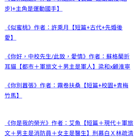
步)+主角是運動國手】
《似蜜桃》作者：許乘月【短篇+古代+先婚後
愛】
《你好，中校先生/此致，愛情》作者：蘇格蘭折
耳貓【都市＋軍旅文＋男主是軍人】梁和x顧淮寧
《你別囂張》作者：霧卷扶桑【短篇+校園+青梅
竹馬】
《你是我的榮光》作者：艾魚【短篇＋現代＋軍旅
文＋男主是消防員＋女主是醫生】刑慕白Ｘ林疏清