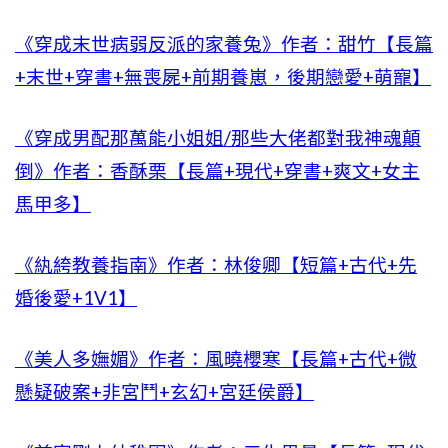
《穿成末世病弱反派的家養兔》作者：甜竹【長篇
+末世+穿書+無喪屍+前期養崽，後期戀愛+萌寵】
《穿成男配那萬能小姐姐/那些大佬都對我神魂顛
倒》作者：香酥栗【長篇+現代+穿書+爽文+女主
馬甲多】
《紈絝教養指南》作者：林俊卿【短篇+古代+先
婚後愛+1V1】
《美人多嫵媚》作者：風曉櫻寒【長篇+古代+微
懸疑破案+非宮鬥+玄幻+宮廷侯爵】