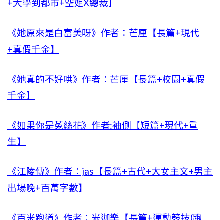
+大學到都市+空姐X總裁】
《她原來是白富美呀》作者：芒厘【長篇+現代
+真假千金】
《她真的不好哄》作者：芒厘【長篇+校園+真假
千金】
《如果你是菟絲花》作者:袖側【短篇+現代+重
生】
《江陵傳》作者：jas【長篇+古代+大女主文+男主
出場晚+百萬字數】
《百米跑道》作者：米迦樂【長篇+運動競技(跑