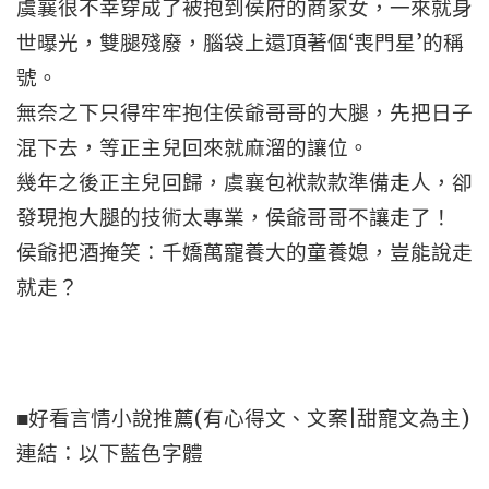
虞襄很不幸穿成了被抱到侯府的商家女，一來就身
世曝光，雙腿殘廢，腦袋上還頂著個‘喪門星’的稱
號。
無奈之下只得牢牢抱住侯爺哥哥的大腿，先把日子
混下去，等正主兒回來就麻溜的讓位。
幾年之後正主兒回歸，虞襄包袱款款準備走人，卻
發現抱大腿的技術太專業，侯爺哥哥不讓走了！
侯爺把酒掩笑：千嬌萬寵養大的童養媳，豈能說走
就走？
■好看言情小說推薦(有心得文、文案|甜寵文為主)
連結：以下藍色字體