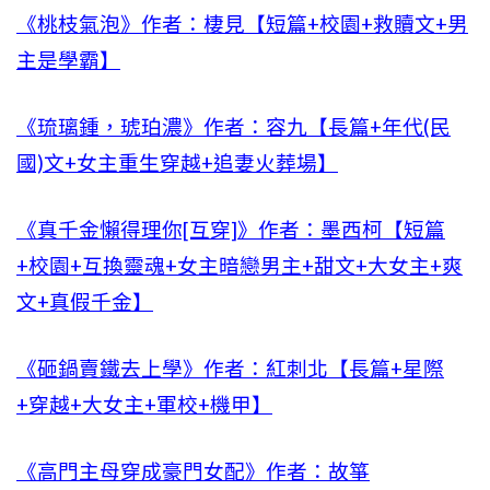
《桃枝氣泡》作者：棲見【短篇+校園+救贖文+男
主是學霸】
《琉璃鍾，琥珀濃》作者：容九【長篇+年代(民
國)文+女主重生穿越+追妻火葬場】
《真千金懶得理你[互穿]》作者：墨西柯【短篇
+校園+互換靈魂+女主暗戀男主+甜文+大女主+爽
文+真假千金】
《砸鍋賣鐵去上學》作者：紅刺北【長篇+星際
+穿越+大女主+軍校+機甲】
《高門主母穿成豪門女配》作者：故箏