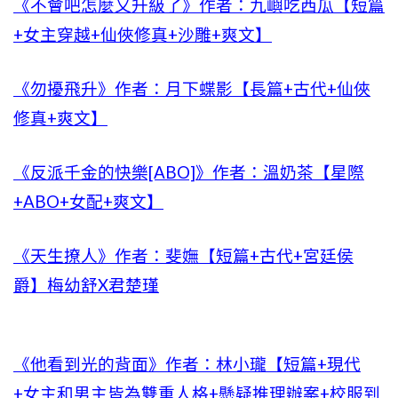
《不會吧怎麼又升級了》作者：九嶼吃西瓜【短篇
+女主穿越+仙俠修真+沙雕+爽文】
《勿擾飛升》作者：月下蝶影【長篇+古代+仙俠
修真+爽文】
《反派千金的快樂[ABO]》作者：溫奶茶【星際
+ABO+女配+爽文】
《天生撩人》作者：斐嫵【短篇+古代+宮廷侯
爵】梅幼舒X君楚瑾
《他看到光的背面》作者：林小瓏【短篇+現代
+女主和男主皆為雙重人格+懸疑推理辦案+校服到