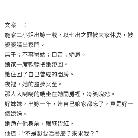
文案一：
施家二小姐出嫁一載，以七出之罪被夫家休妻，被
婆婆請出家門。
無子；不事舅姑；口舌；妒忌。
娘家一席軟轎把她帶回。
她住回了自己曾經的閨房。
夜裡，她的噩夢又至。
那人大喇喇的端坐在她閨房裡，冷笑睨她。
好妹妹，出嫁一年，連自己娘家都忘了，真是好一
個媳婦。
她跪在他身前，眼眶皆紅。
他道：“不是想要活著麼？來求我？”