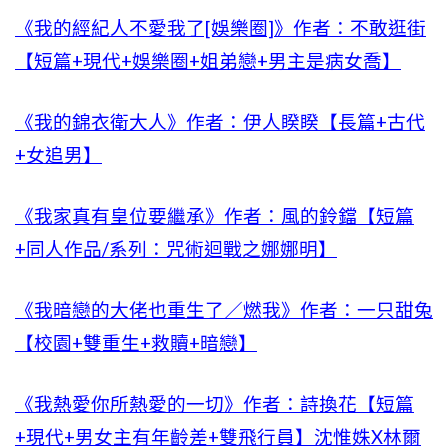
《我的經紀人不愛我了[娛樂圈]》作者：不敢逛街
【短篇+現代+娛樂圈+姐弟戀+男主是病女喬】
《我的錦衣衛大人》作者：伊人睽睽【長篇+古代
+女追男】
《我家真有皇位要繼承》作者：風的鈴鐺【短篇
+同人作品/系列：咒術迴戰之娜娜明】
《我暗戀的大佬也重生了／燃我》作者：一只甜兔
【校園+雙重生+救贖+暗戀】
《我熱愛你所熱愛的一切》作者：詩換花【短篇
+現代+男女主有年齡差+雙飛行員】沈惟姝X林爾