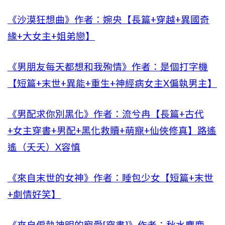
《沙漠狂想曲》作者：婉央【長篇+穿越+異國奇
緣+大女主+姐弟戀】
《男朋友每天都想和我殉情》作者：是個打字機
【短篇+末世+異能+重生+神經病女主X偏執男主】
《男配求你別黑化》作者：流兮冉【長篇+古代
+女主穿書+男配+黑化救贖+萌寵+仙俠修真】路遙
遙（夭夭）X容慎
《來自末世的女神》作者：睡包少女【短篇+末世
+劇情好笑】