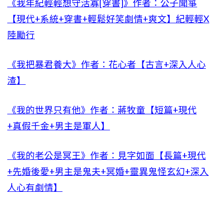
《我年紀輕輕想守活寡[穿書]》作者：公子聞箏
【現代+系統+穿書+輕鬆好笑劇情+爽文】紀輕輕X
陸勵行
《我把暴君養大》作者：花心者【古言+深入人心
渣】
《我的世界只有他》作者：蔣牧童【短篇+現代
+真假千金+男主是軍人】
《我的老公是冥王》作者：見字如面【長篇+現代
+先婚後愛+男主是鬼夫+冥婚+靈異鬼怪玄幻+深入
人心有劇情】