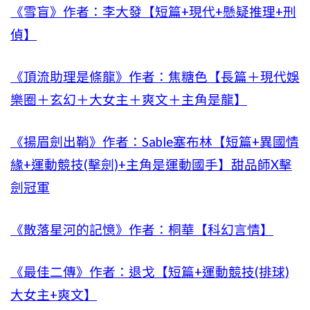
《雪盲》作者：李大發【短篇+現代+懸疑推理+刑
偵】
《頂流助理是條龍》作者：焦糖色【長篇＋現代娛
樂圈＋玄幻＋大女主＋爽文＋主角是龍】
《揚眉劍出鞘》作者：Sable塞布林【短篇+異國情
緣+運動競技(擊劍)+主角是運動國手】甜品師X擊
劍冠軍
《散落星河的記憶》作者：桐華【科幻言情】
《最佳二傳》作者：退戈【短篇+運動競技(排球)
大女主+爽文】