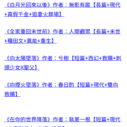
《白月光回來以後》作者：無影有蹤【長篇+現代
+真假千金+追妻火葬場】
《全家重回末世前》作者：人間觀眾【長篇+末世
+種田文+異能+重生】
《向太陽墜落》作者：兮樹【短篇+西幻+救贖+刺
頭少女X聖父】
《向煙火墜落》作者：春日酌【短篇+現代+雙向
救贖】
《在你的世界降落》作者：執蔥一根【短篇+現代