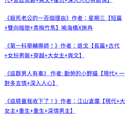
代+宮廷侯爵+爽文+復仇+深入人心有劇情】
《殺死老公的一百個理由》作者：星期三【短篇
+雙向暗戀+青梅竹馬】喻海橋X施冉
《第一科舉輔導師！》作者：退戈【長篇+古代
+女扮男裝+穿越+大女主+爽文】
《這群男人有毒》 作者: 勤勞的小野貓【現代+ 一
對多言情+深入人心】
《這膝蓋我收下了！》作者：江山滄瀾【現代+大
女主+重生+重生+深情男主】