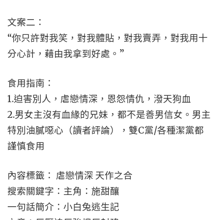
文案二：
“你只許對我笑，對我體貼，對我賣弄，對我用十
分心計，藉由我拿到好處。”
食用指南：
1.迫害別人，虐戀情深，恩怨情仇，潑天狗血
2.男女主沒有血緣的兄妹，都不是善男信女。男主
特別油膩噁心（讀者評論），雙C黨/各種潔黨都
謹慎食用
內容標籤： 虐戀情深 天作之合
搜索關鍵字：主角：施甜釀
一句話簡介：小白兔逃生記