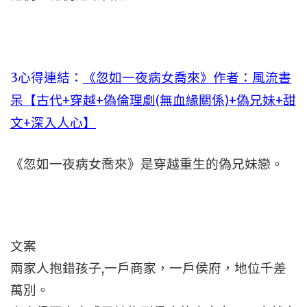
3
心得連結：
《忽如一夜病女喬來》作者：風流書
呆【古代+穿越+偽倫理劇(無血緣關係)+偽兄妹+甜
文+深入人心】
《忽如一夜病女喬來》是穿越重生的偽兄妹戀。
文案
兩家人抱錯孩子,一戶商家，一戶侯府，地位千差
萬別。