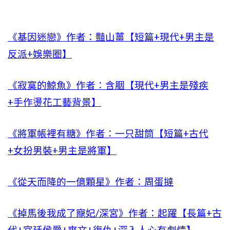
《基因迷戀》作者：豔山薑【短篇+現代+男主是
反派+娛樂圈】
《寂寞的鯨魚》作者：含胭【現代+男主是殘疾
+手作燙花工藝背景】
《將軍帳裡有糖》作者：一只甜筒【短篇+古代
+女扮男裝+男主是將軍】
《從天而降的一億顆星》作者：周蛋撻
《掉馬後我成了寵妃/深宮》作者：起躍【長篇+古