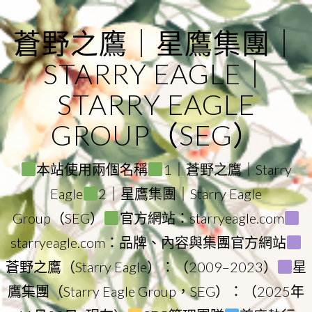
Skip
to
蒼野之鷹｜星鷹集團｜
content
STARRY EAGLE｜
STARRY EAGLE
GROUP（SEG）
本站使用兩個名稱
1｜蒼野之鷹｜Starry
Eagle
2｜星鷹集團｜Starry Eagle
Group（SEG）
官方網站：starryeagle.com
starryeagle.com：品牌、內容與集團官方網站
蒼野之鷹（Starry Eagle）：（2009–2023）
星
鷹集團（Starry Eagle Group，SEG）：（2025年