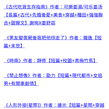
《古代吃貨生存指南》作者：可樂姜湯/可乐姜汤
【長篇+古代+先婚後愛+美食+穿越+種田+強強聯
合+甜寵文】謝珣X姜舒窈
《男友變喪屍後我把他拐走了》作者：雜逸【短
篇+末世】
《時南》作者：靜修【短篇+校園+青梅竹馬】
《禁止想像》作者：勖力【短篇+現代都市+女追
男+有開車劇情】
《人形外掛[星際]》作者：連光【短篇+星際+穿越