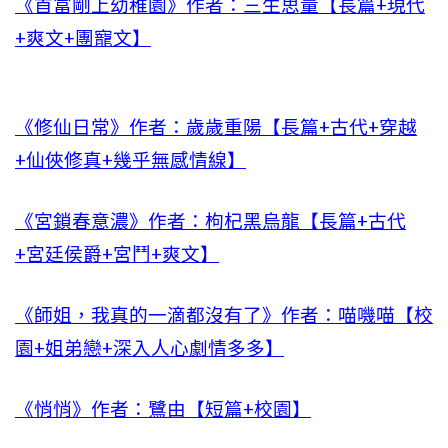
《首富剛上幼稚園》作者：三生思量【長篇+現代
+爽文+團寵文】
《修仙日常》作者：歲歲重陽【長篇+古代+穿越
+仙俠修真+幾乎無感情線】
《宮鎖春意濃》作者：枸杞黑烏龍【長篇+古代
+宮廷侯爵+宮鬥+爽文】
《師姐，我真的一滴都沒有了》作者：喵嘰喵【校
園+姐弟戀+深入人心劇情多多】
《悄悄》作者：鷺由【短篇+校園】