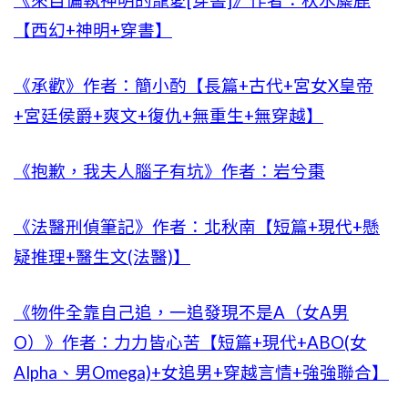
《來自偏執神明的寵愛[穿書]》作者：秋水麋鹿
【西幻+神明+穿書】
《承歡》作者：簡小酌【長篇+古代+宮女X皇帝
+宮廷侯爵+爽文+復仇+無重生+無穿越】
《抱歉，我夫人腦子有坑》作者：岩兮棗
《法醫刑偵筆記》作者：北秋南【短篇+現代+懸
疑推理+醫生文(法醫)】
《物件全靠自己追，一追發現不是A（女A男
O）》作者：力力皆心苦【短篇+現代+ABO(女
Alpha、男Omega)+女追男+穿越言情+強強聯合】