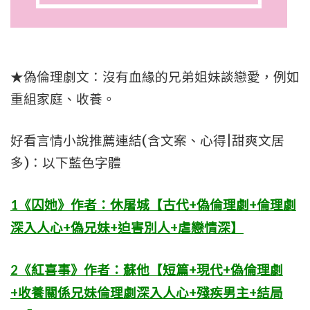
★偽倫理劇文：沒有血緣的兄弟姐妹談戀愛，例如
重組家庭、收養。
好看言情小說推薦連結(含文案、心得|甜爽文居
多)：以下藍色字體
1《囚她》作者：休屠城【古代+偽倫理劇+倫理劇
深入人心+偽兄妹+迫害別人+虐戀情深】
2《紅喜事》作者：蘇他【短篇+現代+偽倫理劇
+收養關係兄妹倫理劇深入人心+殘疾男主+結局