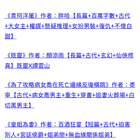
《青珂浮屠》作者：胖哈【長篇+百萬字數+古代
+大女主+權謀+懸疑推理+女扮男裝+復仇+不傻白
甜】
《既靈》作者：顏涼雨【長篇+古代+玄幻+仙俠修
真】既靈X譚雲山
《為了攻略病女喬在死亡邊緣反復橫跳》作者：黍
寧【古代+病女喬男主+重生+穿書+追妻火葬場+白
切黑男主】
《皇姐為妻》作者：百酒狂宴【短篇+古代+迫害
別人+宮廷侯爵+姐弟戀+無血緣關係姐弟】