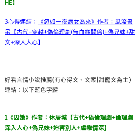
HE】
3
心得連結：
《忽如一夜病女喬來》作者：風流書
呆【古代+穿越+偽倫理劇(無血緣關係)+偽兄妹+甜
文+深入人心】
好看言情小說推薦(有心得文、文案|甜寵文為主)
連結：以下藍色字體
1
《囚她》作者：休屠城【古代+偽倫理劇+倫理劇
深入人心+偽兄妹+迫害別人+虐戀情深】