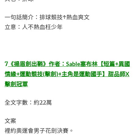
一句話簡介：排球競技↑熱血爽文
立意：人不熱血枉少年
7
《揚眉劍出鞘》作者：Sable塞布林【短篇+異國
情緣+運動競技(擊劍)+主角是運動國手】甜品師X
擊劍冠軍
全文字數：約22萬
文案
裡約奧運會男子花劍決賽。