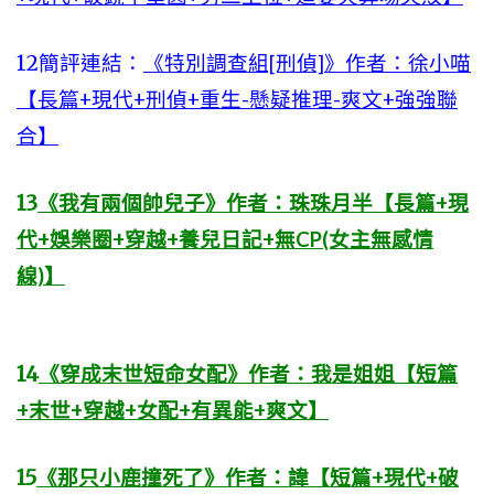
12簡評連結：
《特別調查組[刑偵]》作者：徐小喵
【長篇+現代+刑偵+重生-懸疑推理-爽文+強強聯
合】
13
《我有兩個帥兒子》作者：珠珠月半【長篇+現
代+娛樂圈+穿越+養兒日記+無CP(女主無感情
線)】
14
《穿成末世短命女配》作者：我是姐姐【短篇
+末世+穿越+女配+有異能+爽文】
15
《那只小鹿撞死了》作者：諱【短篇+現代+破