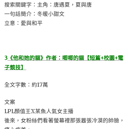
搜索關鍵字：主角：唐遇夏，夏與唐
一句話簡介：冬暖小甜文
立意：愛與和平
3
《他和她的貓》作者：唧唧的貓【短篇+校園+電
子競技】
全文字數：約17萬
文案
LPL顏值王X某魚人氣女主播
後來，女粉絲們看著螢幕裡那張囂張冷漠的帥臉，