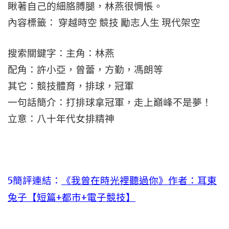
瞅著自己的細胳膊腿，林燕很惆悵。
內容標籤： 穿越時空 競技 勵志人生 現代架空
搜索關鍵字：主角：林燕
配角：許小亞，曾蕾，方勤，馮朗等
其它：競技體育，排球，冠軍
一句話簡介：打排球拿冠軍，走上巔峰不是夢！
立意：八十年代女排精神
5簡評連結：
《我曾在時光裡聽過你》作者：耳東
兔子【短篇+都市+電子競技】