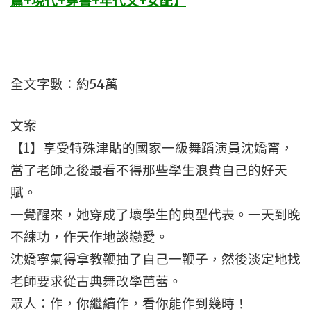
篇+現代+穿書+年代文+女配】
全文字數：約54萬
文案
【1】享受特殊津貼的國家一級舞蹈演員沈嬌甯，
當了老師之後最看不得那些學生浪費自己的好天
賦。
一覺醒來，她穿成了壞學生的典型代表。一天到晚
不練功，作天作地談戀愛。
沈嬌寧氣得拿教鞭抽了自己一鞭子，然後淡定地找
老師要求從古典舞改學芭蕾。
眾人：作，你繼續作，看你能作到幾時！