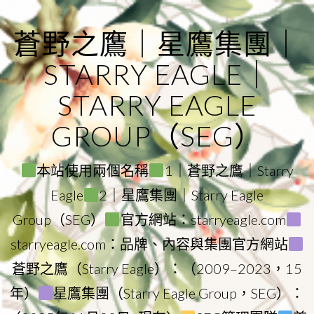
Skip
to
蒼野之鷹｜星鷹集團｜
content
STARRY EAGLE｜
STARRY EAGLE
GROUP（SEG）
本站使用兩個名稱
1｜蒼野之鷹｜Starry
Eagle
2｜星鷹集團｜Starry Eagle
Group（SEG）
官方網站：starryeagle.com
starryeagle.com：品牌、內容與集團官方網站
蒼野之鷹（Starry Eagle）：（2009–2023，15
年）
星鷹集團（Starry Eagle Group，SEG）：