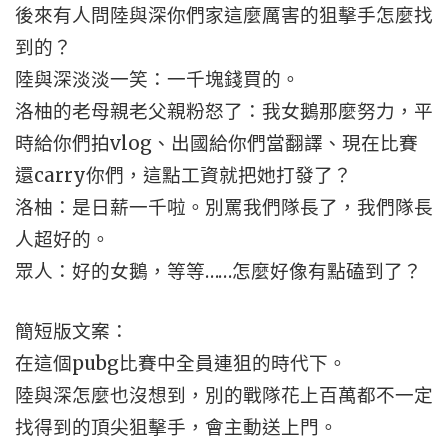
後來有人問陸與深你們家這麼厲害的狙擊手怎麼找
到的？
陸與深淡淡一笑：一千塊錢買的。
洛柚的老母親老父親粉怒了：我女鵝那麼努力，平
時給你們拍vlog、出國給你們當翻譯、現在比賽
還carry你們，這點工資就把她打發了？
洛柚：是日薪一千啦。別罵我們隊長了，我們隊長
人超好的。
眾人：好的女鵝，等等……怎麼好像有點磕到了？
簡短版文案：
在這個pubg比賽中全員連狙的時代下。
陸與深怎麼也沒想到，別的戰隊花上百萬都不一定
找得到的頂尖狙擊手，會主動送上門。