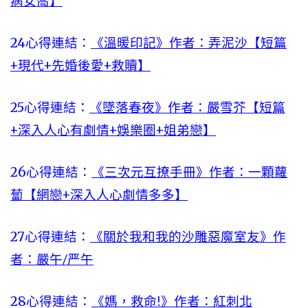
病女喬】
24心得連結：
《溫暖印記》作者：弄泥沙【短篇
+現代+先婚後愛+救贖】
25心得連結：
《墜落春夜》作者：嚴雪芥【短篇
+深入人心有劇情+娛樂圈+姐弟戀】
26心得連結：
《三次元互撩手冊》作者：一顆蘿
蔔【網戀+深入人心劇情多多】
27心得連結：
《關於我和我的沙雕惡魔室友》作
者：嚴午/严午
28心得連結：
《媽，救命!》作者：紅刺北