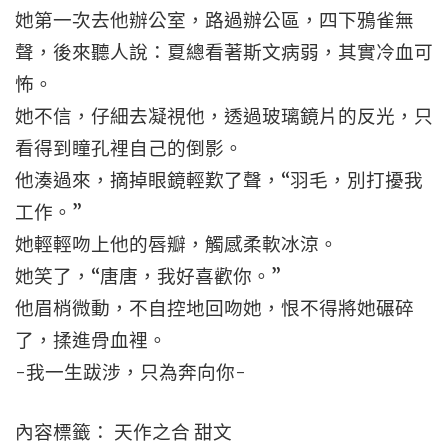
她第一次去他辦公室，路過辦公區，四下鴉雀無
聲，後來聽人說：夏總看著斯文病弱，其實冷血可
怖。
她不信，仔細去凝視他，透過玻璃鏡片的反光，只
看得到瞳孔裡自己的倒影。
他湊過來，摘掉眼鏡輕歎了聲，“羽毛，別打擾我
工作。”
她輕輕吻上他的唇瓣，觸感柔軟冰涼。
她笑了，“唐唐，我好喜歡你。”
他眉梢微動，不自控地回吻她，恨不得將她碾碎
了，揉進骨血裡。
-我一生跋涉，只為奔向你-
內容標籤： 天作之合 甜文