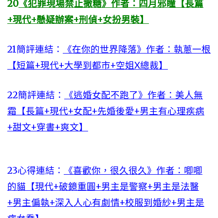
20
《犯罪現場禁止撒糖》作者：四月邪瞳【長篇
+現代+懸疑辦案+刑偵+女扮男裝】
21簡評連結：
《在你的世界降落》作者：執蔥一根
【短篇+現代+大學到都市+空姐X總裁】
22簡評連結：
《逃婚女配不跑了》作者：美人無
霜【長篇+現代+女配+先婚後愛+男主有心理疾病
+甜文+穿書+爽文】
23心得連結：
《喜歡你，很久很久》作者：唧唧
的貓【現代+破鏡重圓+男主是警察+男主是法醫
+男主偏執+深入人心有劇情+校服到婚紗+男主是