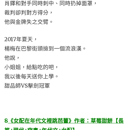
肖鐸和對手同時刺中、同時扔掉面罩，
裁判卻判對方得分，
他與金牌失之交臂。
2017年夏天，
楊梅在巴黎街頭撿到一個流浪漢。
他說，
小姐姐，給點吃的吧，
我以後每天送你上學。
甜品師VS擊劍冠軍
8
《女配在年代文裡跳芭蕾》作者：草莓甜餅【長