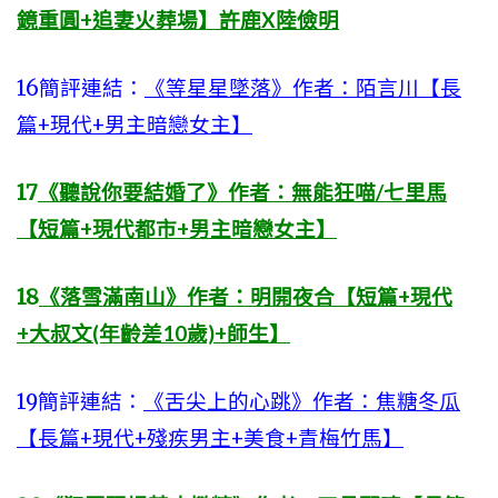
鏡重圓+追妻火葬場】許鹿X陸儉明
16簡評連結：
《等星星墜落》作者：陌言川【長
篇+現代+男主暗戀女主】
17
《聽說你要結婚了》作者：無能狂喵/七里馬
【短篇+現代都市+男主暗戀女主】
18
《落雪滿南山》作者：明開夜合【短篇+現代
+大叔文(年齡差10歲)+師生】
19簡評連結：
《舌尖上的心跳》作者：焦糖冬瓜
【長篇+現代+殘疾男主+美食+青梅竹馬】