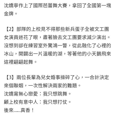
沈嬌寧作上了國際芭蕾舞大賽，拿回了全國第一塊
金牌。
【2】部隊的上校見不得那些新兵蛋子全被文工團
女演員迷花了眼，肅著臉去文工團要求減少演出。
沒想到卻在練習室外驚鴻一瞥，從此融化了心裡的
冰山，開闢出一片溫暖的湖，等著他的小天鵝飛來
這裡翩翩起舞。
【3】兩位長輩為兒女婚事操碎了心，一合計決定
來個聯姻，一次性解決兩家的難題。
沈嬌甯無心戀愛：我只想跳舞。
顧上校有意中人：我只想打仗。
後來……真香！