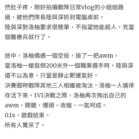
然肚子疼，剛好拍攝戰隊日常vlog的小姐姐路
過，被他們隊長陸與深抓到電腦桌前。
陸與深對洛柚要求很簡單，不指望她能殺人，充當
個醫療兵就行了。
途中，洛柚偶遇一個空投，撿了一把awm。
當洛柚一槍狙倒200米外一個職業選手時，陸與深
還不以為意，只當是靜止靶運氣好。
決賽圈時戰隊其他三人相繼被淘汰，洛柚一人僥倖
存活下來。1V1決戰之際，洛柚再次掏出自己的
awm，開鏡，爆頭，收槍，一氣呵成。
0.1s，遊戲結束。
所有人驚呆了。