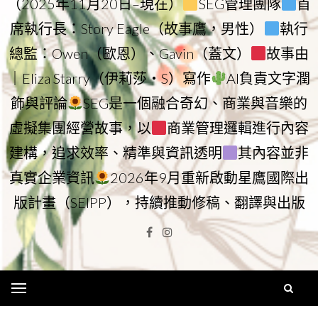
（2025年11月20日–現在）
SEG管理團隊
首
席執行長：Story Eagle（故事鷹，男性）
執行
總監：Owen（歐恩）、Gavin（蓋文）
故事由
｜Eliza Starry（伊莉莎・S）寫作
AI負責文字潤
飾與評論
SEG是一個融合奇幻、商業與音樂的
虛擬集團經營故事，以
商業管理邏輯進行內容
建構，追求效率、精準與資訊透明
其內容並非
真實企業資訊
2026年9月重新啟動星鷹國際出
版計畫（SEIPP），持續推動修稿、翻譯與出版
Facebook
Instagram
Menu