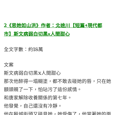
2
《思她如山洪》​​​​作者：北途川【短篇+現代都
市】斯文病弱白切黑x人間甜心
全文字數：約18萬
文案
斯文病弱白切黑x人間甜心
那次他醉得一塌糊塗，都不敢去碰她的唇，只在她
額頭親了一下，怕玷污了這份感情。
和唐家解除收養關係的第七年。
他發覺，自己還沒有冷靜。
他在殷城街頭又碰見她，她受傷了，他當著她的面