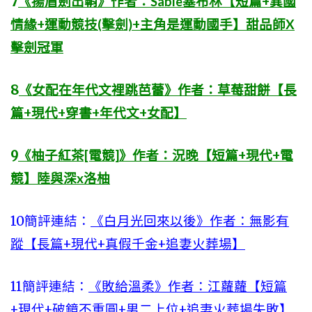
7
《揚眉劍出鞘》作者：Sable塞布林【短篇+異國
情緣+運動競技(擊劍)+主角是運動國手】甜品師X
擊劍冠軍
8
《女配在年代文裡跳芭蕾》作者：草莓甜餅【長
篇+現代+穿書+年代文+女配】
9
《柚子紅茶[電競]》作者：況晚【短篇+現代+電
競】陸與深x洛柚
10簡評連結：
《白月光回來以後》作者：無影有
蹤【長篇+現代+真假千金+追妻火葬場】
11簡評連結：
《敗給溫柔》作者：江蘿蘿【短篇
+現代+破鏡不重圓+男二上位+追妻火葬場失敗】