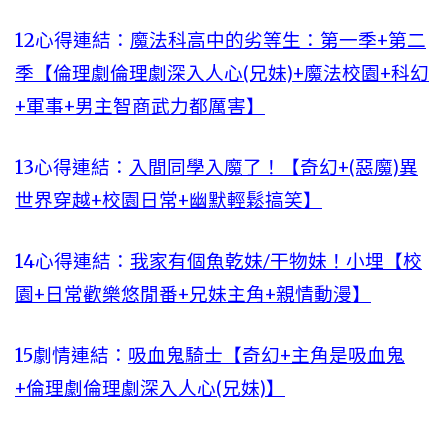
12心得連結：
魔法科高中的劣等生：第一季+第二
季【倫理劇倫理劇深入人心(兄妹)+魔法校園+科幻
+軍事+男主智商武力都厲害】
13心得連結：
入間同學入魔了！【奇幻+(惡魔)異
世界穿越+校園日常+幽默輕鬆搞笑】
14心得連結：
我家有個魚乾妹/干物妹！小埋【校
園+日常歡樂悠閒番+兄妹主角+親情動漫】
15劇情連結：
吸血鬼騎士【奇幻+主角是吸血鬼
+倫理劇倫理劇深入人心(兄妹)】