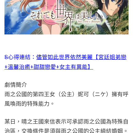
8心得連結：
儘管如此世界依然美麗【宮廷姐弟戀
+溫馨治癒+甜甜戀愛+女主有異能】
劇情簡介
雨之公國的第四王女（公主）妮可（ニケ）擁有呼
風喚雨的特殊能力。
某日，晴之王國來信表示可承認雨之公國為特殊自
治區，交換條件是須與雨之公國的公主締結婚姻。