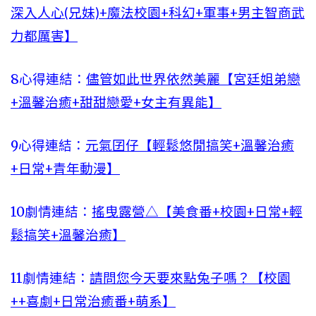
深入人心(兄妹)+魔法校園+科幻+軍事+男主智商武
力都厲害】
8心得連結：
儘管如此世界依然美麗【宮廷姐弟戀
+溫馨治癒+甜甜戀愛+女主有異能】
9心得連結：
元氣囝仔【輕鬆悠閒搞笑+溫馨治癒
+日常+青年動漫】
10劇情連結：
搖曳露營△【美食番+校園+日常+輕
鬆搞笑+溫馨治癒】
11劇情連結：
請問您今天要來點兔子嗎？【校園
++喜劇+日常治癒番+萌系】