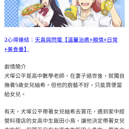
2心得連結：
天真與閃電【溫馨治癒+親情+日常
+美食番】
劇情簡介
犬塚公平是高中數學老師，在妻子過世後，就獨自
撫養5歲女兒紬希，但他的廚藝不好，只能買便當
給女兒。
有天，犬塚公平帶著女兒紬希去賞花，遇到家中經
營料理店的女高中生飯田小鳥，讓他決定帶著女兒