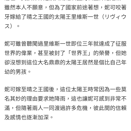
雖然本人不願意，但為了國家前途著想，妮可咬著
牙嫁給了晴之王國的太陽王里維斯一世（リヴィウ
ス）。
妮可雖曾聽聞過里維斯一世即位三年就達成了征服
世界的偉業，甚至被封了「世界王」的榮譽，但她
卻沒想到這位大名鼎鼎的太陽王居然是個比自己年
幼的男孩。
妮可嫁至晴之王國後，這位太陽王時常因為一些莫
名其妙的理由要求她降雨，這也讓妮可感到非常不
滿，但隨著兩人一同渡過許多危機，彼此間的信賴
及感情也逐漸加深。