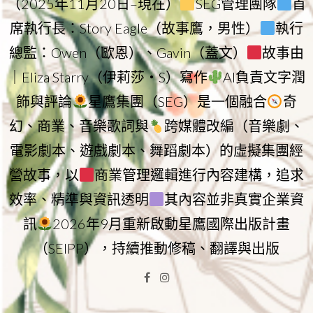
（2025年11月20日–現在）
SEG管理團隊
首
席執行長：Story Eagle（故事鷹，男性）
執行
總監：Owen（歐恩）、Gavin（蓋文）
故事由
｜Eliza Starry（伊莉莎・S）寫作
AI負責文字潤
飾與評論
星鷹集團（SEG）是一個融合
奇
幻、商業、音樂歌詞與
跨媒體改編（音樂劇、
電影劇本、遊戲劇本、舞蹈劇本）的虛擬集團經
營故事，以
商業管理邏輯進行內容建構，追求
效率、精準與資訊透明
其內容並非真實企業資
訊
2026年9月重新啟動星鷹國際出版計畫
（SEIPP），持續推動修稿、翻譯與出版
Facebook
Instagram