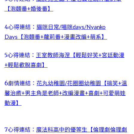
【泡麵番+婚後番】
4心得連結：
貓咪日常/喵咪days/Nyanko
Days【泡麵番+蘿莉番+漫畫改編+萌系】
5心得連結：
王室教師海涅【輕鬆好笑+宮廷動漫
+輕鬆歡脫喜劇】
6劇情連結：
花丸幼稚園/花圈圈幼稚園【搞笑+溫
馨治癒+男主角是老師+改編漫畫+喜劇+可愛萌娃
動漫】
7心得連結：
魔法科高中的優等生【倫理劇倫理劇