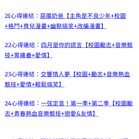
21心得連結：
惡魔奶爸【主角是不良少年+校園
+格鬥+育兒漫畫+幽默搞笑+改編漫畫】
22心得連結：
四月是你的謊言【校園勵志+音樂競
技+胃痛番+愛情】
23心得連結：
交響情人夢【校園+勵志+音樂熱血
競技+愛情+輕鬆搞笑】
24心得連結：
一弦定音！第一季+第二季【校園勵
志+青春熱血音樂競技+戀愛&友情】