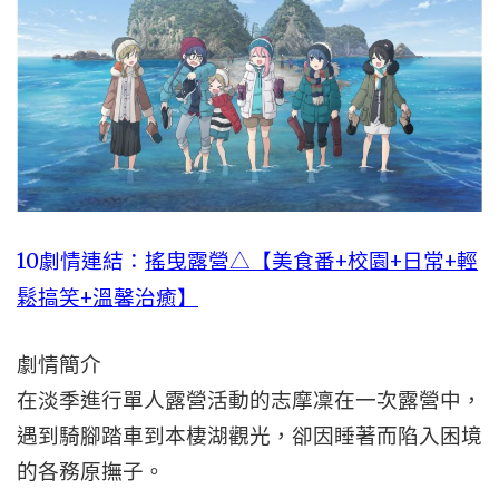
10劇情連結：
搖曳露營△【美食番+校園+日常+輕
鬆搞笑+溫馨治癒】
劇情簡介
在淡季進行單人露營活動的志摩凜在一次露營中，
遇到騎腳踏車到本棲湖觀光，卻因睡著而陷入困境
的各務原撫子。