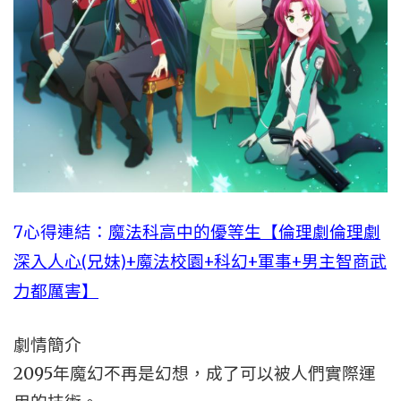
7心得連結：
魔法科高中的優等生【倫理劇倫理劇
深入人心(兄妹)+魔法校園+科幻+軍事+男主智商武
力都厲害】
劇情簡介
2095年魔幻不再是幻想，成了可以被人們實際運