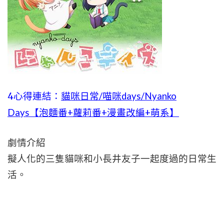
4心得連結：
貓咪日常/喵咪days/Nyanko
Days【泡麵番+蘿莉番+漫畫改編+萌系】
劇情介紹
擬人化的三隻貓咪和小長井友子一起度過的日常生
活。