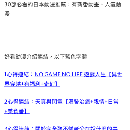
30部必看的日本動漫推薦，有新番動畫、人氣動
漫
好看動漫介紹連結，以下藍色字體
1心得連結：
NO GAME NO LIFE 遊戲人生【異世
界穿越+有福利+奇幻】
2心得連結：
天真與閃電【溫馨治癒+親情+日常
+美食番】
3心得連結：
關於完全聽不懂老公在說什麼的事