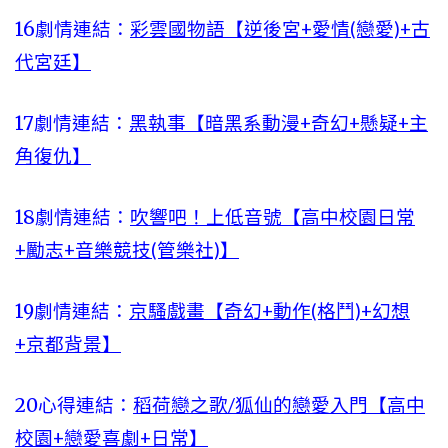
16劇情連結：
彩雲國物語【逆後宮+愛情(戀愛)+古
代宮廷】
17劇情連結：
黑執事【暗黑系動漫+奇幻+懸疑+主
角復仇】
18劇情連結：
吹響吧！上低音號【高中校園日常
+勵志+音樂競技(管樂社)】
19劇情連結：
京騷戲畫【奇幻+動作(格鬥)+幻想
+京都背景】
20心得連結：
稻荷戀之歌/狐仙的戀愛入門【高中
校園+戀愛喜劇+日常】