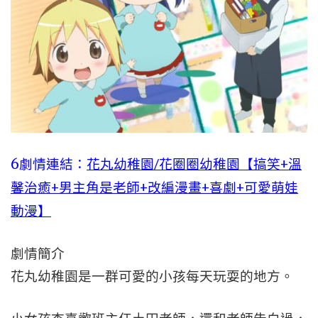
6劇情連結：
花丸幼稚園/花圈圈幼稚園【搞笑+溫
馨治癒+男主角是老師+改編漫畫+喜劇+可愛萌娃
動漫】
劇情簡介
花丸幼稚園是一群可愛的小孩每天玩耍的地方。