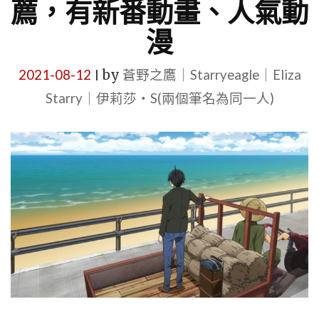
薦，有新番動畫、人氣動
漫
2021-08-12
by
蒼野之鷹｜Starryeagle｜Eliza
|
Starry｜伊莉莎・S(兩個筆名為同一人)