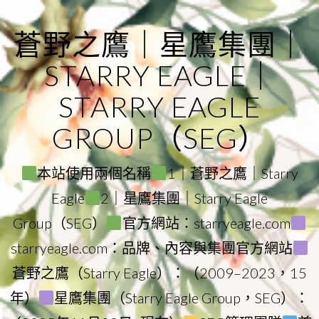
Skip
to
蒼野之鷹｜星鷹集團｜
content
STARRY EAGLE｜
STARRY EAGLE
GROUP（SEG）
本站使用兩個名稱
1｜蒼野之鷹｜Starry
Eagle
2｜星鷹集團｜Starry Eagle
Group（SEG）
官方網站：starryeagle.com
starryeagle.com：品牌、內容與集團官方網站
蒼野之鷹（Starry Eagle）：（2009–2023，15
年）
星鷹集團（Starry Eagle Group，SEG）：