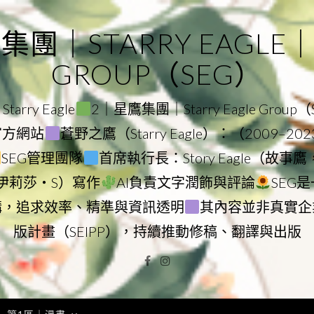
｜STARRY EAGLE｜ST
GROUP（SEG）
rry Eagle
2｜星鷹集團｜Starry Eagle Group
團官方網站
蒼野之鷹（Starry Eagle）：（2009–20
SEG管理團隊
首席執行長：Story Eagle（故事
ry（伊莉莎・S）寫作
AI負責文字潤飾與評論
SEG
構，追求效率、精準與資訊透明
其內容並非真實企
版計畫（SEIPP），持續推動修稿、翻譯與出版
Facebook
Instagram