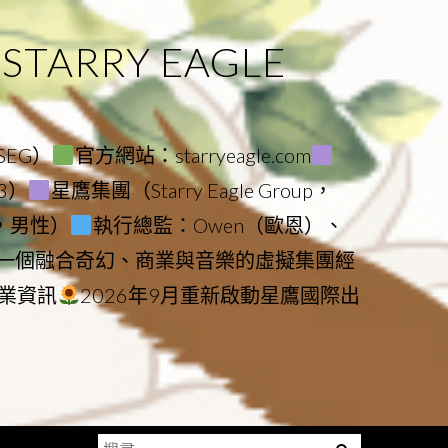
ARRY EAGLE
（SEG）
官方網站：starryeagle.com
23）
星鷹集團（Starry Eagle Group，
鷹，男性）
執行總監：Owen（歐恩）、
是一個融合奇幻、商業與音樂的虛擬集團經
業資訊
2026年9月重新啟動星鷹國際出
搜
Menu