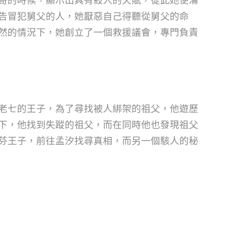
哥的時候，顯示出具有殺人的天賦，從此她便淪
告冒犯舅父的人，她厭惡自己得聽從舅父的命
然的情況下，她創立了一個救援議會，專門負責
老七的王子，為了尋找被人綁架的祖父，他遊歷
下，他找到失蹤的祖父，而在同時他也發現祖父
芬王子，前往孟汐找尋真相，而另一個駭人的秘