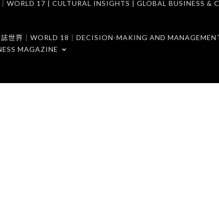
7 | CULTURAL INSIGHTS | GLOBAL BUSINESS & C
ORLD 18｜DECISION-MAKING AND MANAGEMENT 
NESS MAGAZINE