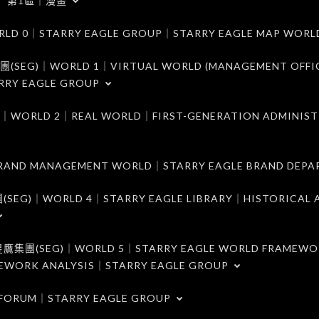
第1區｜漫畫
｜STARRY EAGLE GROUP｜STARRY EAGLE MAP WORL
)｜WORLD 1｜VIRTUAL WORLD (MANAGEMENT OFFI
RRY EAGLE GROUP
D 2｜REAL WORLD｜FIRST-GENERATION ADMINIST
MANAGEMENT WORLD｜STARRY EAGLE BRAND DEPA
ORLD 4｜STARRY EAGLE LIBRARY｜HISTORICAL A
EG)｜WORLD 5｜STARRY EAGLE WORLD FRAMEWO
MEWORK ANALYSIS｜STARRY EAGLE GROUP
ORUM｜STARRY EAGLE GROUP