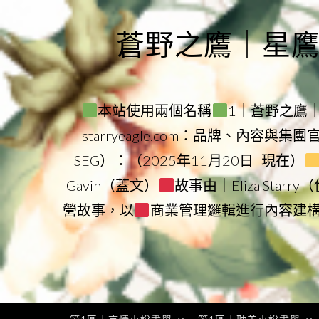
Skip
to
蒼野之鷹｜星鷹集團
content
本站使用兩個名稱
1｜蒼野之鷹｜Sta
starryeagle.com：品牌、內容與集
SEG）：（2025年11月20日–現在）
Gavin（蓋文）
故事由｜Eliza Star
營故事，以
商業管理邏輯進行內容建