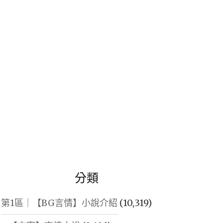
鍵
字:
分類
第1區｜【BG言情】小說介紹
(10,319)