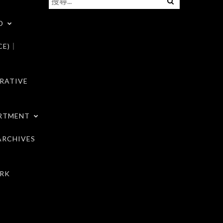
尋
D
關
鍵
CE)｜
字:
RATIVE
RTMENT
RCHIVES
RK