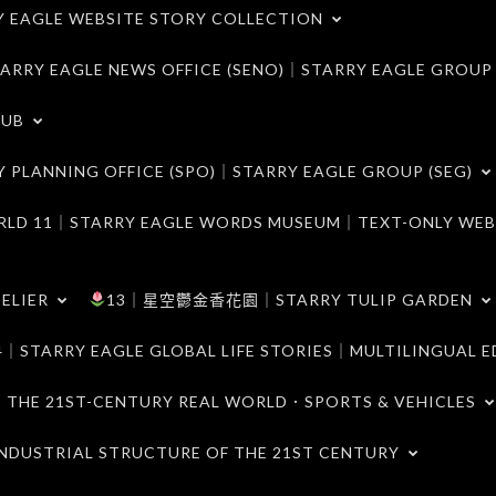
LE WEBSITE STORY COLLECTION
 EAGLE NEWS OFFICE (SENO)｜STARRY EAGLE GROUP
LUB
ANNING OFFICE (SPO)｜STARRY EAGLE GROUP (SEG)
｜STARRY EAGLE WORDS MUSEUM｜TEXT-ONLY WEB
ELIER
13｜星空鬱金香花園｜STARRY TULIP GARDEN
RY EAGLE GLOBAL LIFE STORIES｜MULTILINGUAL E
21ST-CENTURY REAL WORLD．SPORTS & VEHICLES
TRIAL STRUCTURE OF THE 21ST CENTURY