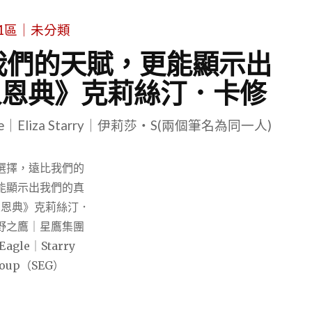
1區｜未分類
我們的天賦，更能顯示出
人恩典》克莉絲汀．卡修
le｜Eliza Starry｜伊莉莎・S(兩個筆名為同一人)