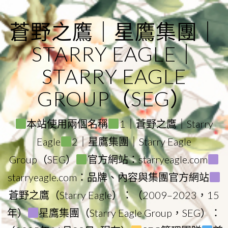
Skip
to
蒼野之鷹｜星鷹集團｜
content
STARRY EAGLE｜
STARRY EAGLE
GROUP（SEG）
本站使用兩個名稱
1｜蒼野之鷹｜Starry
Eagle
2｜星鷹集團｜Starry Eagle
Group（SEG）
官方網站：starryeagle.com
starryeagle.com：品牌、內容與集團官方網站
蒼野之鷹（Starry Eagle）：（2009–2023，15
年）
星鷹集團（Starry Eagle Group，SEG）：