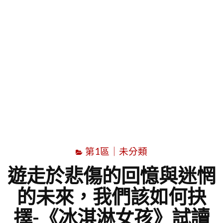
字
第1區｜未分類
遊走於悲傷的回憶與迷惘
的未來，我們該如何抉
擇-《冰淇淋女孩》試讀