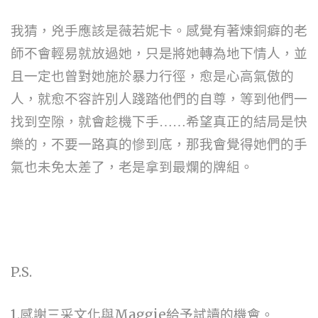
我猜，兇手應該是薇若妮卡。感覺有著煉銅癖的老
師不會輕易就放過她，只是將她轉為地下情人，並
且一定也曾對她施於暴力行徑，愈是心高氣傲的
人，就愈不容許別人踐踏他們的自尊，等到他們一
找到空隙，就會趁機下手……希望真正的結局是快
樂的，不要一路真的慘到底，那我會覺得她們的手
氣也未免太差了，老是拿到最爛的牌組。
P.S.
1.
Maggie
感謝三采文化與
給予試讀的機會。