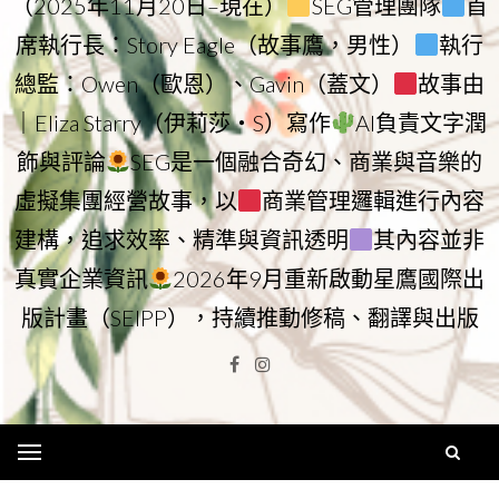
（2025年11月20日–現在）
SEG管理團隊
首
席執行長：Story Eagle（故事鷹，男性）
執行
總監：Owen（歐恩）、Gavin（蓋文）
故事由
｜Eliza Starry（伊莉莎・S）寫作
AI負責文字潤
飾與評論
SEG是一個融合奇幻、商業與音樂的
虛擬集團經營故事，以
商業管理邏輯進行內容
建構，追求效率、精準與資訊透明
其內容並非
真實企業資訊
2026年9月重新啟動星鷹國際出
版計畫（SEIPP），持續推動修稿、翻譯與出版
Facebook
Instagram
Menu