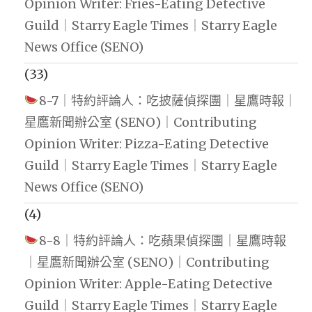
Opinion Writer: Fries-Eating Detective
Guild｜Starry Eagle Times｜Starry Eagle
News Office (SENO)
(33)
8-7｜特約評論人：吃披薩偵探團｜星鷹時報｜
星鷹新聞辦公室 (SENO)｜Contributing
Opinion Writer: Pizza-Eating Detective
Guild｜Starry Eagle Times｜Starry Eagle
News Office (SENO)
(4)
8-8｜特約評論人：吃蘋果偵探團｜星鷹時報
｜星鷹新聞辦公室 (SENO)｜Contributing
Opinion Writer: Apple-Eating Detective
Guild｜Starry Eagle Times｜Starry Eagle