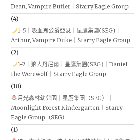
Dean, Vampire Butler｜Starry Eagle Group
(4)
1-5｜吸血鬼公爵亞瑟｜星鷹集團(SEG)｜
Arthur, Vampire Duke｜Starry Eagle Group
(2)
1-7｜狼人丹尼爾｜星鷹集團(SEG)｜Daniel
the Werewolf｜Starry Eagle Group
(10)
月光森林幼兒園｜星鷹集團（SEG）｜
Moonlight Forest Kindergarten｜Starry
Eagle Group（SEG）
(1)