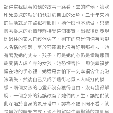
記得當我隨著帕琵的故事一路看下去的時候，讓我
印象最深的就是帕琵對於自由的渴望，二十年來她
的生活就是在監獄裡服刑，她什麼也不能做，只能
懷著委屈的心情靜靜接受這個事實，出獄後她發現
她過往的家人已經消失了，剩下的只是個個有著親
人名稱的空殼；至於莎蓮娜也沒有好到那裡去，她
有著愛她的丈夫、孩子，可是她的心仍是當時那個
飽受情人虐彳寺的女孩，她恐懼害怕，即使幸福就
握在她的手心裡，她還是害怕下一刻幸福會化為泡
沫消失，然後自己又成了過街老鼠人人喊打的模
樣。兩個女孩的心靈都沒有獲得自由、沒有獲得解
脫，一個意外的錯誤改寫了她們的人生，讓她們就
此深陷於自身的象牙塔中，認為不聽不聞不看，就
是最好的贖罪方式，孰不知解開生命枷鎖的鑰匙早