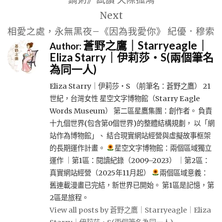
覽
Next
相愛之處，永無黑夜–《因為我愛你》 紀優．穆索
蒼野之鷹｜Starryeagle｜
Author:
Eliza Starry｜伊莉莎・S(兩個筆名
為同一人)
Eliza Starry｜伊莉莎・S （前筆名：蒼野之鷹） 21
世紀，台灣女性 星空文字博物館（Starry Eagle
Words Museum） 第二區星鷹集團：創作者。 負責
十九個世界(包含第0個世界)的整體結構規劃， 以「網
站作為博物館」、 結合現實網站經營與虛擬故事框架
的長期運作計畫。
星空文字博物館：兩個區域獨立
運作 ｜第1區：閱讀紀錄（2009–2023） ｜第2區：
真實網站經營（2025年11月起）
兩個區域意義：
舊連載漫畫已完結，新世界已開始。 第1區是記憶，第
2區是旅程。
View all posts by 蒼野之鷹｜Starryeagle｜Eliza