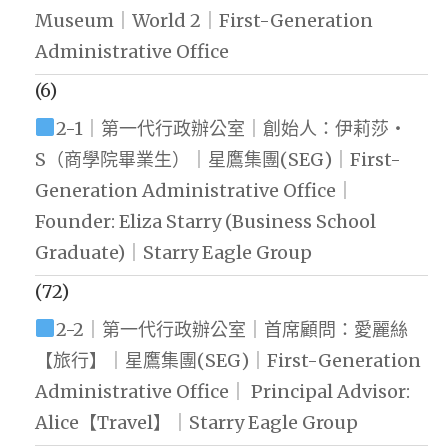
Museum｜World 2｜First-Generation
Administrative Office
(6)
2-1｜第一代行政辦公室｜創始人：伊莉莎・
S（商學院畢業生）｜星鷹集團(SEG)｜First-
Generation Administrative Office｜
Founder: Eliza Starry (Business School
Graduate)｜Starry Eagle Group
(72)
2-2｜第一代行政辦公室｜首席顧問：愛麗絲
【旅行】｜星鷹集團(SEG)｜First-Generation
Administrative Office｜ Principal Advisor:
Alice【Travel】｜Starry Eagle Group