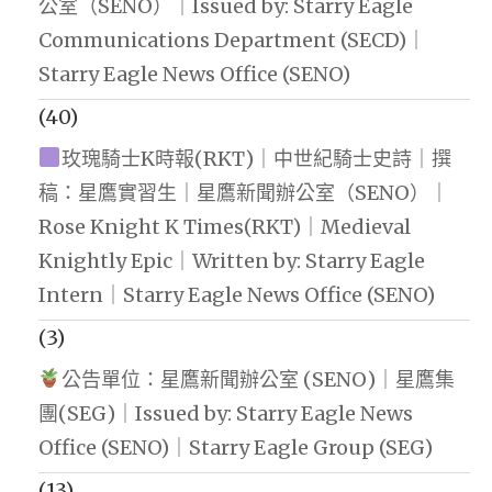
公室（SENO）｜Issued by: Starry Eagle
Communications Department (SECD)｜
Starry Eagle News Office (SENO)
(40)
玫瑰騎士K時報(RKT)｜中世紀騎士史詩｜撰
稿：星鷹實習生｜星鷹新聞辦公室（SENO）｜
Rose Knight K Times(RKT)｜Medieval
Knightly Epic｜Written by: Starry Eagle
Intern｜Starry Eagle News Office (SENO)
(3)
公告單位：星鷹新聞辦公室 (SENO)｜星鷹集
團(SEG)｜Issued by: Starry Eagle News
Office (SENO)｜Starry Eagle Group (SEG)
(13)