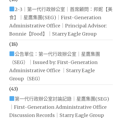
2-3｜第一代行政辦公室｜首席顧問：邦妮【美
食】｜星鷹集團(SEG)｜First-Generation
Administrative Office｜Principal Advisor:
Bonnie【Food】｜Starry Eagle Group
(18)
公告單位：第一代行政辦公室｜星鷹集團
（SEG）｜Issued by: First-Generation
Administrative Office ｜Starry Eagle
Group（SEG）
(43)
第一代行政辦公室討論記錄｜星鷹集團(SEG)
｜First-Generation Administrative Office
Discussion Records｜Starry Eagle Group