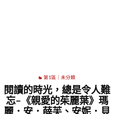
字
第1區｜未分類
閱讀的時光，總是令人難
忘–《親愛的茱麗葉》瑪
麗．安．薛芙、安妮．貝