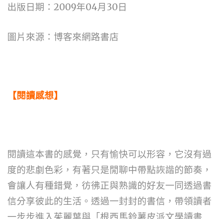
2009
04
30
出版日期：
年
月
日
博客來網路書店
圖片來源：
【閱讀感想】
閱讀這本書的感覺，只有愉快可以形容，它沒有過
度的悲劇色彩，有著只是閒聊中帶點詼諧的節奏，
會讓人有種錯覺，彷彿正與熟識的好友一同透過書
信分享彼此的生活。透過一封封的書信，帶領讀者
一步步進入茱麗葉與
「根西馬鈴薯皮派文學讀書