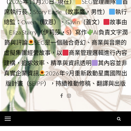
（2025年11月20日–現在）
SEG管理團隊
首
席執行長：Story Eagle（故事鷹，男性）
執行
總監：Owen（歐恩）、Gavin（蓋文）
故事由
｜Eliza Starry（伊莉莎・S）寫作
AI負責文字潤
飾與評論
SEG是一個融合奇幻、商業與音樂的
虛擬集團經營故事，以
商業管理邏輯進行內容
建構，追求效率、精準與資訊透明
其內容並非
真實企業資訊
2026年9月重新啟動星鷹國際出
版計畫（SEIPP），持續推動修稿、翻譯與出版
Facebook
Instagram
Menu