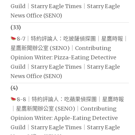
Guild｜Starry Eagle Times｜Starry Eagle
News Office (SENO)
(33)
8-7｜特約評論人：吃披薩偵探團｜星鷹時報｜
星鷹新聞辦公室 (SENO)｜Contributing
Opinion Writer: Pizza-Eating Detective
Guild｜Starry Eagle Times｜Starry Eagle
News Office (SENO)
(4)
8-8｜特約評論人：吃蘋果偵探團｜星鷹時報
｜星鷹新聞辦公室 (SENO)｜Contributing
Opinion Writer: Apple-Eating Detective
Guild｜Starry Eagle Times｜Starry Eagle