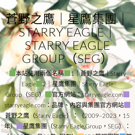
Skip
to
蒼野之鷹｜星鷹集團｜
content
STARRY EAGLE｜
STARRY EAGLE
GROUP（SEG）
本站使用兩個名稱
1｜蒼野之鷹｜Starry
Eagle
2｜星鷹集團｜Starry Eagle
Group（SEG）
官方網站：starryeagle.com
starryeagle.com：品牌、內容與集團官方網站
蒼野之鷹（Starry Eagle）：（2009–2023，15
年）
星鷹集團（Starry Eagle Group，SEG）：