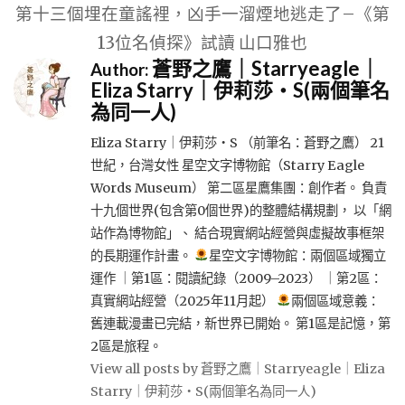
覽
第十三個埋在童謠裡，凶手一溜煙地逃走了–《第
13位名偵探》試讀 山口雅也
蒼野之鷹｜Starryeagle｜
Author:
Eliza Starry｜伊莉莎・S(兩個筆名
為同一人)
Eliza Starry｜伊莉莎・S （前筆名：蒼野之鷹） 21
世紀，台灣女性 星空文字博物館（Starry Eagle
Words Museum） 第二區星鷹集團：創作者。 負責
十九個世界(包含第0個世界)的整體結構規劃， 以「網
站作為博物館」、 結合現實網站經營與虛擬故事框架
的長期運作計畫。
星空文字博物館：兩個區域獨立
運作 ｜第1區：閱讀紀錄（2009–2023） ｜第2區：
真實網站經營（2025年11月起）
兩個區域意義：
舊連載漫畫已完結，新世界已開始。 第1區是記憶，第
2區是旅程。
View all posts by 蒼野之鷹｜Starryeagle｜Eliza
Starry｜伊莉莎・S(兩個筆名為同一人)