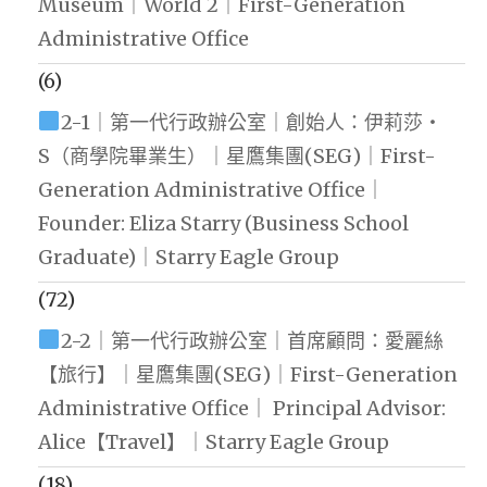
Museum｜World 2｜First-Generation
Administrative Office
(6)
2-1｜第一代行政辦公室｜創始人：伊莉莎・
S（商學院畢業生）｜星鷹集團(SEG)｜First-
Generation Administrative Office｜
Founder: Eliza Starry (Business School
Graduate)｜Starry Eagle Group
(72)
2-2｜第一代行政辦公室｜首席顧問：愛麗絲
【旅行】｜星鷹集團(SEG)｜First-Generation
Administrative Office｜ Principal Advisor:
Alice【Travel】｜Starry Eagle Group
(18)