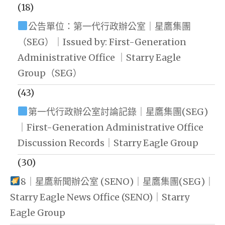
(18)
公告單位：第一代行政辦公室｜星鷹集團
（SEG）｜Issued by: First-Generation
Administrative Office ｜Starry Eagle
Group（SEG）
(43)
第一代行政辦公室討論記錄｜星鷹集團(SEG)
｜First-Generation Administrative Office
Discussion Records｜Starry Eagle Group
(30)
8｜星鷹新聞辦公室 (SENO)｜星鷹集團(SEG)｜
Starry Eagle News Office (SENO)｜Starry
Eagle Group