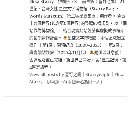
Eliza Starry｜伊莉莎・S （前筆名：蒼野之鷹） 21
世紀，台灣女性 星空文字博物館（Starry Eagle
Words Museum） 第二區星鷹集團：創作者。 負責
十九個世界(包含第0個世界)的整體結構規劃， 以「網
站作為博物館」、 結合現實網站經營與虛擬故事框架
的長期運作計畫。
星空文字博物館：兩個區域獨立
運作 ｜第1區：閱讀紀錄（2009–2023） ｜第2區：
真實網站經營（2025年11月起）
兩個區域意義：
舊連載漫畫已完結，新世界已開始。 第1區是記憶，第
2區是旅程。
View all posts by 蒼野之鷹｜Starryeagle｜Eliza
Starry｜伊莉莎・S(兩個筆名為同一人)