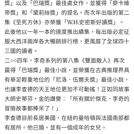
獎」以及「巴瑞獎」最佳處女作，並獲得「麥卡維
帝獎」和「黛莉絲獎」的提名。而次年出版的第二
W.H.
集《至死方休》亦榮獲「
史密斯好讀獎」。
此後他以一年一本的速度推出續集，每出版必定征
服大西洋兩岸各大暢銷排行榜，更風靡了全球四十
三國的讀者。
○○
二
四年，李奇系列的第八集《雙面敵人》再次
贏得「巴瑞獎」最佳小說，並榮獲在古典推理界具
有舉足輕重地位的「尼洛．伍爾夫獎」最佳小說，
也讓李查德的天王地位更加不可動搖！正如同故事
大師史蒂芬
‧
金的讚譽：「所有關於傑克．李奇的
冒險故事都棒呆了！」
李查德目前長居美國，在紐約曼哈頓與法國南部都
有居所。他已婚，並有一個成年的女兒。