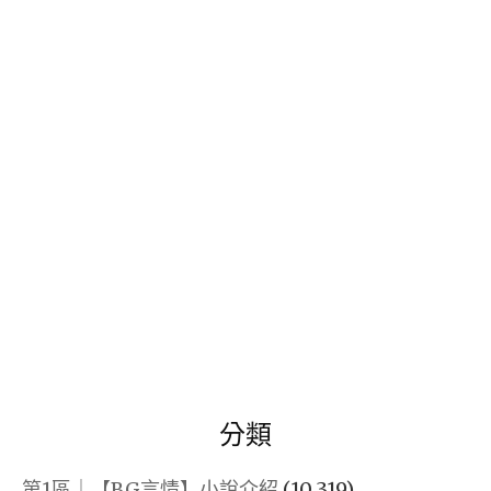
關
鍵
字:
分類
第1區｜【BG言情】小說介紹
(10,319)