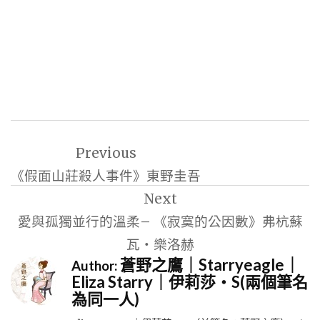
文
Previous
章
《假面山莊殺人事件》東野圭吾
導
Next
覽
愛與孤獨並行的溫柔– 《寂寞的公因數》弗杭蘇
瓦‧樂洛赫
蒼野之鷹｜Starryeagle｜
Author:
Eliza Starry｜伊莉莎・S(兩個筆名
為同一人)