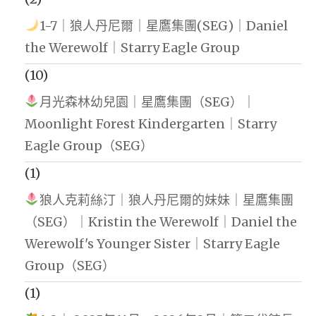
1-7｜狼人丹尼爾｜星鷹集團(SEG)｜Daniel
the Werewolf｜Starry Eagle Group
(10)
月光森林幼兒園｜星鷹集團（SEG）｜
Moonlight Forest Kindergarten｜Starry
Eagle Group（SEG）
(1)
狼人克莉絲汀｜狼人丹尼爾的妹妹｜星鷹集團
（SEG）｜Kristin the Werewolf｜Daniel the
Werewolf's Younger Sister｜Starry Eagle
Group（SEG）
(1)