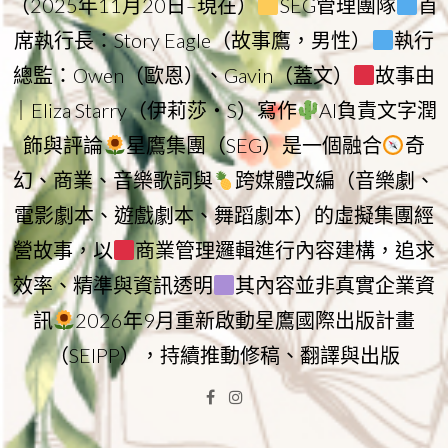
（2025年11月20日–現在）
SEG管理團隊
首
席執行長：Story Eagle（故事鷹，男性）
執行
總監：Owen（歐恩）、Gavin（蓋文）
故事由
｜Eliza Starry（伊莉莎・S）寫作
AI負責文字潤
飾與評論
星鷹集團（SEG）是一個融合
奇
幻、商業、音樂歌詞與
跨媒體改編（音樂劇、
電影劇本、遊戲劇本、舞蹈劇本）的虛擬集團經
營故事，以
商業管理邏輯進行內容建構，追求
效率、精準與資訊透明
其內容並非真實企業資
訊
2026年9月重新啟動星鷹國際出版計畫
（SEIPP），持續推動修稿、翻譯與出版
Facebook
Instagram