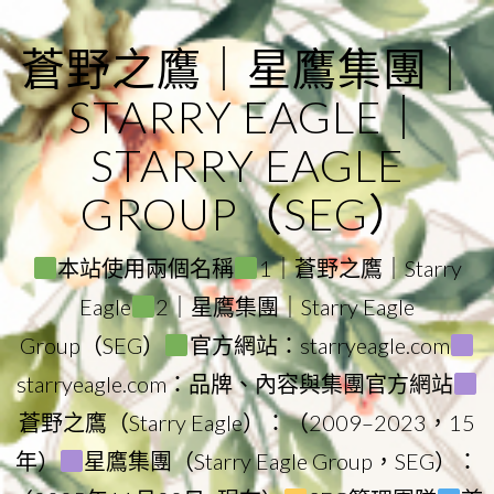
Skip
to
蒼野之鷹｜星鷹集團｜
content
STARRY EAGLE｜
STARRY EAGLE
GROUP（SEG）
本站使用兩個名稱
1｜蒼野之鷹｜Starry
Eagle
2｜星鷹集團｜Starry Eagle
Group（SEG）
官方網站：starryeagle.com
starryeagle.com：品牌、內容與集團官方網站
蒼野之鷹（Starry Eagle）：（2009–2023，15
年）
星鷹集團（Starry Eagle Group，SEG）：