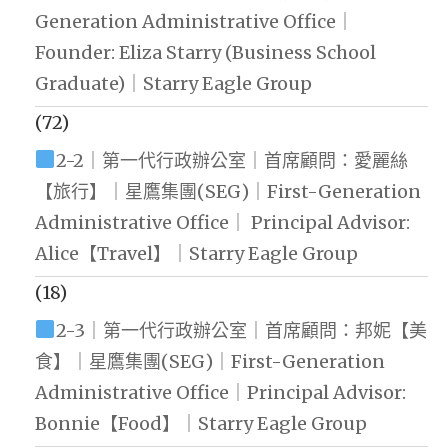
Generation Administrative Office｜
Founder: Eliza Starry (Business School
Graduate)｜Starry Eagle Group
(72)
2-2｜第一代行政辦公室｜首席顧問：愛麗絲
【旅行】｜星鷹集團(SEG)｜First-Generation
Administrative Office｜ Principal Advisor:
Alice【Travel】｜Starry Eagle Group
(18)
2-3｜第一代行政辦公室｜首席顧問：邦妮【美
食】｜星鷹集團(SEG)｜First-Generation
Administrative Office｜Principal Advisor:
Bonnie【Food】｜Starry Eagle Group