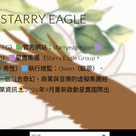
ARRY EAGLE
（SEG）
官方網站：starryeagle.com
23）
星鷹集團（Starry Eagle Group，
鷹，男性）
執行總監：Owen（歐恩）、
是一個融合奇幻、商業與音樂的虛擬集團經
業資訊
2026年9月重新啟動星鷹國際出
搜
Menu