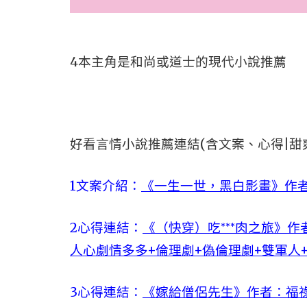
4本主角是和尚或道士的現代小說推薦
好看言情小說推薦連結(含文案、心得|甜
1文案介紹：
《一生一世，黑白影畫》作者
2心得連結：
《（快穿）吃***肉之旅》
人心劇情多多+倫理劇+偽倫理劇+雙軍人
3心得連結：
《嫁給僧侶先生》作者：福祿