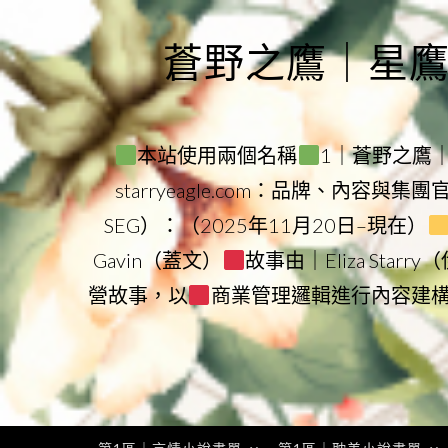
Skip
to
蒼野之鷹｜星鷹集團
content
本站使用兩個名稱
1｜蒼野之鷹｜Sta
starryeagle.com：品牌、內容與集
SEG）：（2025年11月20日–現在）
Gavin（蓋文）
故事由｜Eliza Star
營故事，以
商業管理邏輯進行內容建