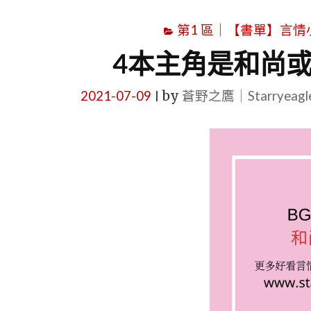
第1 區｜【書單】言情小說書
4本主角是和尚
2021-07-09
by
蒼野之鷹｜Starryeag
|