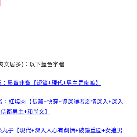
爽文居多)：以下藍色字體
：墨寶非寶【短篇+現代+男主是喇嘛】
作者：紅燒肉【長篇+快穿+資深讀者劇情深入+深入
+侍衛男主+和尚文】
丸子【現代+深入人心有劇情+破鏡重圓+女追男