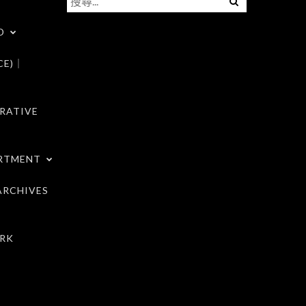
尋
D
關
鍵
CE)｜
字:
RATIVE
RTMENT
RCHIVES
RK