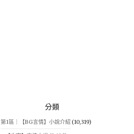
鍵
字:
分類
第1區｜【BG言情】小說介紹
(10,319)