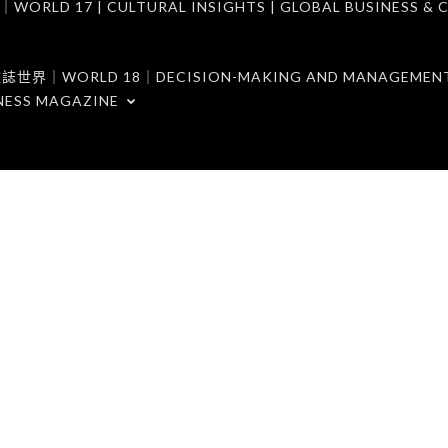
7 | CULTURAL INSIGHTS | GLOBAL BUSINESS & C
ORLD 18｜DECISION-MAKING AND MANAGEMENT 
NESS MAGAZINE