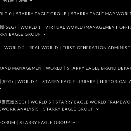
第1區｜漫畫
｜STARRY EAGLE GROUP｜STARRY EAGLE MAP WORL
)｜WORLD 1｜VIRTUAL WORLD (MANAGEMENT OFFI
RRY EAGLE GROUP
D 2｜REAL WORLD｜FIRST-GENERATION ADMINIST
MANAGEMENT WORLD｜STARRY EAGLE BRAND DEPA
ORLD 4｜STARRY EAGLE LIBRARY｜HISTORICAL A
EG)｜WORLD 5｜STARRY EAGLE WORLD FRAMEWO
MEWORK ANALYSIS｜STARRY EAGLE GROUP
ORUM｜STARRY EAGLE GROUP