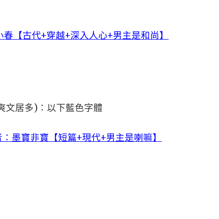
春【古代+穿越+深入人心+男主是和尚】
爽文居多)：以下藍色字體
：墨寶非寶【短篇+現代+男主是喇嘛】