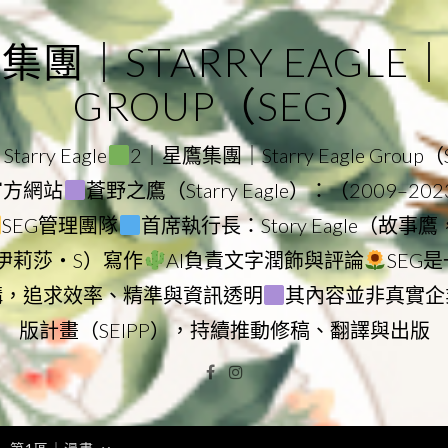
｜STARRY EAGLE｜ST
GROUP（SEG）
rry Eagle
2｜星鷹集團｜Starry Eagle Group
團官方網站
蒼野之鷹（Starry Eagle）：（2009–20
SEG管理團隊
首席執行長：Story Eagle（故事
ry（伊莉莎・S）寫作
AI負責文字潤飾與評論
SEG
構，追求效率、精準與資訊透明
其內容並非真實企
版計畫（SEIPP），持續推動修稿、翻譯與出版
Facebook
Instagram