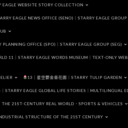
LE WEBSITE STORY COLLECTION
 EAGLE NEWS OFFICE (SENO)｜STARRY EAGLE GROUP
LUB
ANNING OFFICE (SPO)｜STARRY EAGLE GROUP (SEG)
｜STARRY EAGLE WORDS MUSEUM｜TEXT-ONLY WEB
ELIER
13｜星空鬱金香花園｜STARRY TULIP GARDEN
RY EAGLE GLOBAL LIFE STORIES｜MULTILINGUAL E
21ST-CENTURY REAL WORLD．SPORTS & VEHICLES
TRIAL STRUCTURE OF THE 21ST CENTURY