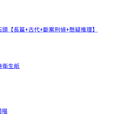
頭【長篇+古代+斷案刑偵+懸疑推理】
卷衛生紙
喵喵