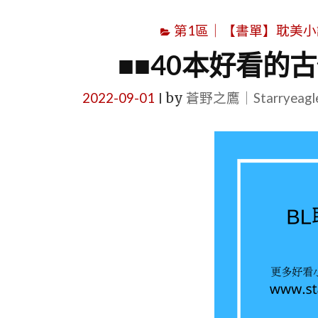
第1區｜【書單】耽美小說書單｜B
■■40本好看的
2022-09-01
by
蒼野之鷹｜Starryeag
|