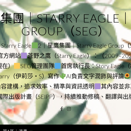
｜STARRY EAGLE｜ST
GROUP（SEG）
rry Eagle
2｜星鷹集團｜Starry Eagle Group
集團官方網站
蒼野之鷹（Starry Eagle）：（2009–2
–現在）
SEG管理團隊
首席執行長：Story Eag
Starry（伊莉莎・S）寫作
AI負責文字潤飾與評論
內容建構，追求效率、精準與資訊透明
其內容並非
國際出版計畫（SEIPP），持續推動修稿、翻譯與出
Facebook
Instagram