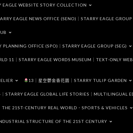
LE WEBSITE STORY COLLECTION
 EAGLE NEWS OFFICE (SENO)｜STARRY EAGLE GROUP
LUB
ANNING OFFICE (SPO)｜STARRY EAGLE GROUP (SEG)
｜STARRY EAGLE WORDS MUSEUM｜TEXT-ONLY WEB
ELIER
13｜星空鬱金香花園｜STARRY TULIP GARDEN
RY EAGLE GLOBAL LIFE STORIES｜MULTILINGUAL E
21ST-CENTURY REAL WORLD．SPORTS & VEHICLES
TRIAL STRUCTURE OF THE 21ST CENTURY