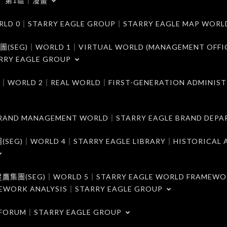
第1區｜漫畫
｜STARRY EAGLE GROUP｜STARRY EAGLE MAP WORL
)｜WORLD 1｜VIRTUAL WORLD (MANAGEMENT OFFI
RRY EAGLE GROUP
D 2｜REAL WORLD｜FIRST-GENERATION ADMINIST
MANAGEMENT WORLD｜STARRY EAGLE BRAND DEPA
ORLD 4｜STARRY EAGLE LIBRARY｜HISTORICAL A
EG)｜WORLD 5｜STARRY EAGLE WORLD FRAMEWO
MEWORK ANALYSIS｜STARRY EAGLE GROUP
ORUM｜STARRY EAGLE GROUP