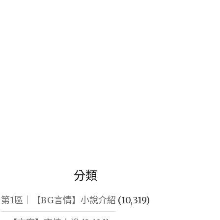
鍵
字:
分類
第1區｜【BG言情】小說介紹
(10,319)