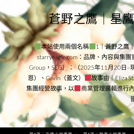
Skip
to
蒼野之鷹｜星鷹集團
content
本站使用兩個名稱
1｜蒼野之鷹｜Sta
starryeagle.com：品牌、內容與
Group，SEG）：（2025年11月20日
恩）、Gavin（蓋文）
故事由｜Eliza 
集團經營故事，以
商業管理邏輯進行