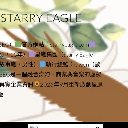
ARRY EAGLE
（SEG）
官方網站：starryeagle.com
023，15年）
星鷹集團（Starry Eagle
le（故事鷹，男性）
執行總監：Owen（歐
SEG是一個融合奇幻、商業與音樂的虛擬
真實企業資訊
2026年9月重新啟動星鷹
版
搜
Menu