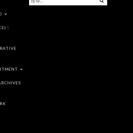
尋
D
關
鍵
CE)｜
字:
RATIVE
RTMENT
RCHIVES
RK