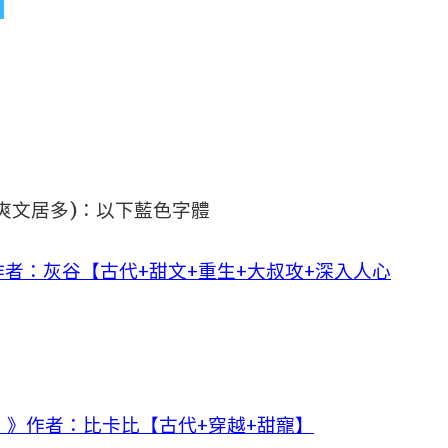
爽文居多)：以下藍色字體
者：灰谷【古代+甜文+重生+大叔攻+深入人心
）》作者：比卡比【古代+穿越+甜寵】