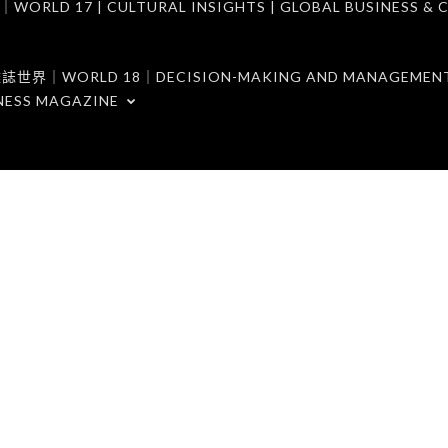
7 | CULTURAL INSIGHTS | GLOBAL BUSINESS & C
ORLD 18｜DECISION-MAKING AND MANAGEMENT 
NESS MAGAZINE