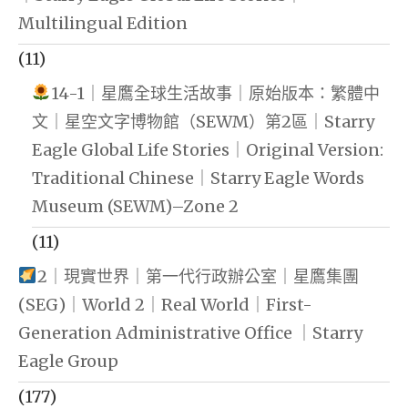
Multilingual Edition
(11)
14-1｜星鷹全球生活故事｜原始版本：繁體中
文｜星空文字博物館（SEWM）第2區｜Starry
Eagle Global Life Stories｜Original Version:
Traditional Chinese｜Starry Eagle Words
Museum (SEWM)–Zone 2
(11)
2｜現實世界｜第一代行政辦公室｜星鷹集團
(SEG)｜World 2｜Real World｜First-
Generation Administrative Office ｜Starry
Eagle Group
(177)