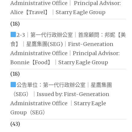
Administrative Office｜ Principal Advisor:
Alice【Travel】｜Starry Eagle Group
(18)
2-3｜第一代行政辦公室｜首席顧問：邦妮【美
食】｜星鷹集團(SEG)｜First-Generation
Administrative Office｜Principal Advisor:
Bonnie【Food】｜Starry Eagle Group
(18)
公告單位：第一代行政辦公室｜星鷹集團
（SEG）｜Issued by: First-Generation
Administrative Office ｜Starry Eagle
Group（SEG）
(43)