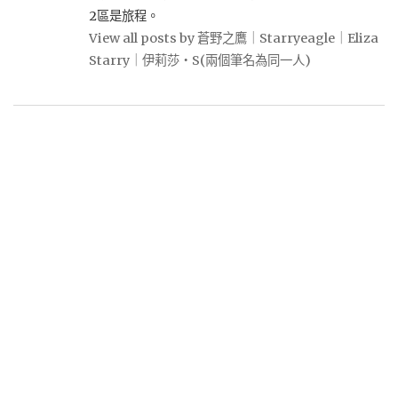
2區是旅程。
View all posts by 蒼野之鷹｜Starryeagle｜Eliza
Starry｜伊莉莎・S(兩個筆名為同一人)