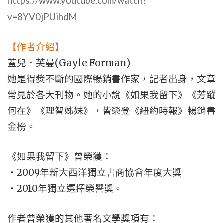
https://www.youtube.com/watch?
v=8YV0jPUihdM
【作者介紹】
(Gayle Forman)
蓋兒．芙曼
她是得獎不斷的國際暢銷書作家，記者出身，文章
常見於各大刊物。她的小說《如果我留下》《芳蹤
何在》《理智姊妹》，皆榮登《紐約時報》暢銷書
金榜。
《如果我留下》曾榮獲：
2009
‧
年新大西洋獨立書商協會年度大獎
2010
‧
年獨立選擇榮譽獎。
作者曾榮獲的其他著名文學獎項有：