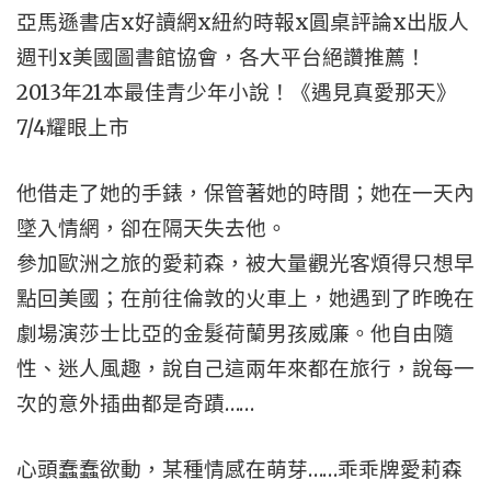
x
x
x
x
亞馬遜書店
好讀網
紐約時報
圓桌評論
出版人
x
週刊
美國圖書館協會，各大平台絕讚推薦！
2013
21
年
本最佳青少年小說！《遇見真愛那天》
7/4
耀眼上市
他借走了她的手錶，保管著她的時間；她在一天內
墜入情網，卻在隔天失去他。
參加歐洲之旅的愛莉森，被大量觀光客煩得只想早
點回美國；在前往倫敦的火車上，她遇到了昨晚在
劇場演莎士比亞的金髮荷蘭男孩威廉。他自由隨
性、迷人風趣，說自己這兩年來都在旅行，說每一
……
次的意外插曲都是奇蹟
……
心頭蠢蠢欲動，某種情感在萌芽
乖乖牌愛莉森