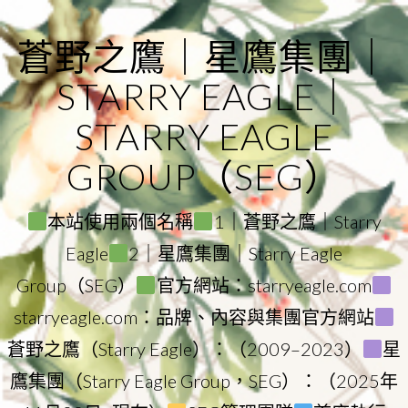
Skip
to
蒼野之鷹｜星鷹集團｜
content
STARRY EAGLE｜
STARRY EAGLE
GROUP（SEG）
本站使用兩個名稱
1｜蒼野之鷹｜Starry
Eagle
2｜星鷹集團｜Starry Eagle
Group（SEG）
官方網站：starryeagle.com
starryeagle.com：品牌、內容與集團官方網站
蒼野之鷹（Starry Eagle）：（2009–2023）
星
鷹集團（Starry Eagle Group，SEG）：（2025年