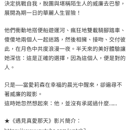
決定挑戰自我，脫團與堪稱陌生人的威廉去巴黎，
展開為期一日的華麗人生冒險！
他們衝動地搭便船遊運河、瘋狂地雙載騎腳踏車、
傻傻地兩個人一起迷路，然後相擁、接吻、交付彼
此，在月色中共度浪漫一夜。半天來的美好體驗讓
她深信：這是正確的選擇，因為這個人，便是對的
人。
──
只是
當愛莉森在幸福的晨光中醒來，卻遍尋不
著威廉的蹤影。
……
這時她忽然想起來：他，並沒有承諾過什麼
★《遇見真愛那天》影片簡介：