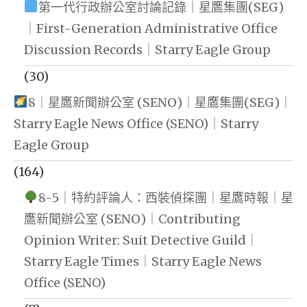
第一代行政辦公室討論記錄｜星鷹集團(SEG)
｜First-Generation Administrative Office
Discussion Records｜Starry Eagle Group
(30)
8｜星鷹新聞辦公室 (SENO)｜星鷹集團(SEG)｜
Starry Eagle News Office (SENO)｜Starry
Eagle Group
(164)
8-5｜特約評論人：西裝偵探團｜星鷹時報｜星
鷹新聞辦公室 (SENO)｜Contributing
Opinion Writer: Suit Detective Guild｜
Starry Eagle Times｜Starry Eagle News
Office (SENO)