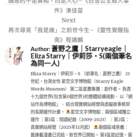
醜惡的不是真相，而是人心–《白雪公主殺人事
導
件》湊佳苗
覽
Next
再次尋覓「我是誰」之前世今生–《靈性覺醒指
南》程識麟
蒼野之鷹｜Starryeagle｜
Author:
Eliza Starry｜伊莉莎・S(兩個筆名
為同一人)
Eliza Starry｜伊莉莎・S （前筆名：蒼野之鷹） 21
世紀，台灣女性 星空文字博物館（Starry Eagle
Words Museum） 第二區星鷹集團：創作者。 負責
十九個世界(包含第0個世界)的整體結構規劃， 以「網
站作為博物館」、 結合現實網站經營與虛擬故事框架
的長期運作計畫。
星空文字博物館：兩個區域獨立
運作 ｜第1區：閱讀紀錄（2009–2023） ｜第2區：
真實網站經營（2025年11月起）
兩個區域意義：
舊連載漫畫已完結，新世界已開始。 第1區是記憶，第