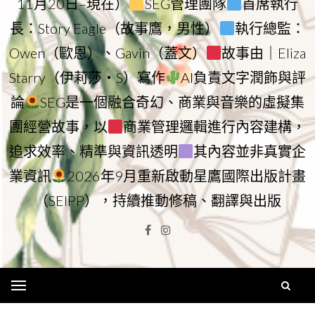
11月20日–現在）
SEG管理團隊
首席執行
長：Story Eagle（故事鷹，男性）
執行總監：
Owen（歐恩）、Gavin（蓋文）
故事由｜Eliza
Starry（伊莉莎・S）寫作
AI負責文字潤飾與評
論
SEG是一個融合奇幻、商業與音樂的虛擬集
團經營故事，以
商業管理邏輯進行內容建構，
追求效率、精準與資訊透明
其內容並非真實企
業資訊
2026年9月重新啟動星鷹國際出版計畫
（SEIPP），持續推動修稿、翻譯與出版
Facebook
Instagram
Menu