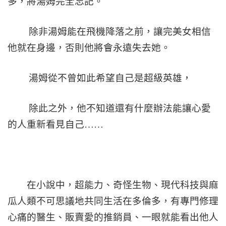
多，將湯姆完全忘記。
除非湯姆能在飛機降落之前，讓完美女相信
他就在身邊，否則他將會永遠失去她。
湯姆從不曾如此希望自己是超級英雄，
除此之外，他不知道還有什麼辦法能讓心愛
的人重新看見自己……
在小說中，超能力、奇怪生物、現代科技與麻
瓜人類不可思議地共同生活在多倫多，有專門修理
心痛的醫生、販賣愛的推銷員、一眼就能看出他人