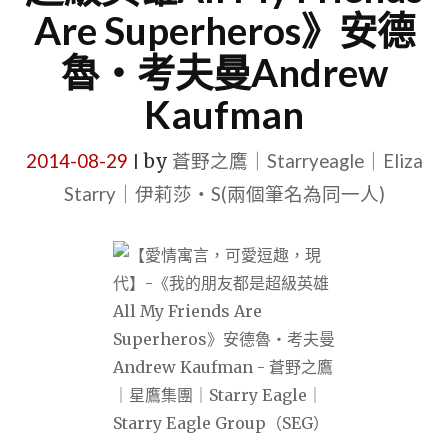
Are Superheros》安德
魯・考夫曼Andrew
Kaufman
2014-08-29
by
蒼野之鷹｜Starryeagle｜Eliza
|
Starry｜伊莉莎・S(兩個筆名為同一人)