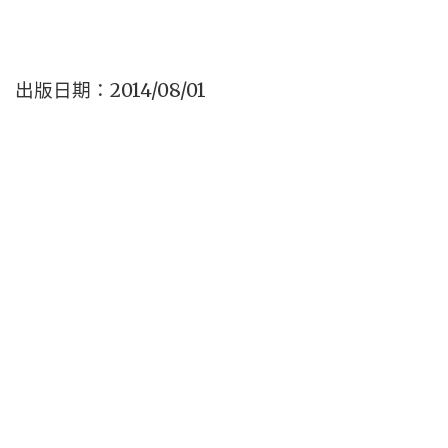
2014/08/01
出版日期：