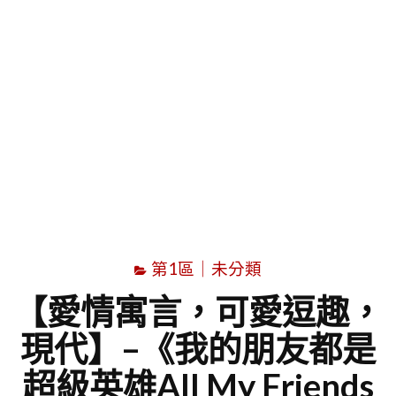
字
第1區｜未分類
【愛情寓言，可愛逗趣，
現代】–《我的朋友都是
超級英雄All My Friends