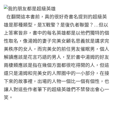
在翻開這本書前，真的很好奇書名提到的超級英
X
雄是那種類型，是
戰警？是復仇者聯盟？…但以
上答案皆非，書中的每名英雄都是以他們獨特的個
性取名，像湯姆的妻子完美女顧名思義就是講求完
美秩序的女人，而完美女的前任男友催眠男，個人
解讀應該是花言巧語的男人，至於書中湯姆的好友
兩棲類應該是指在幾個方面都很吃得開的人，但這
還只是湯姆和完美女的人際圈中的一小部分，在接
下來的故事裡，出場的人物一個比一個有個性，也
讓人對這些作者筆下的超級英雄們不禁發出會心一
笑。