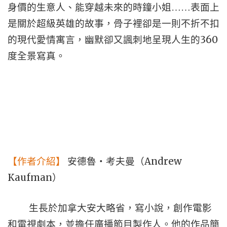
身價的生意人、能穿越未來的時鐘小姐……表面上
是關於超級英雄的故事，骨子裡卻是一則不折不扣
360
的現代愛情寓言，幽默卻又諷刺地呈現人生的
度全景寫真。
Andrew
【作者介紹】
安德魯・考夫曼（
Kaufman
）
生長於加拿大安大略省，寫小說，創作電影
和電視劇本，並擔任廣播節目製作人。他的作品簡