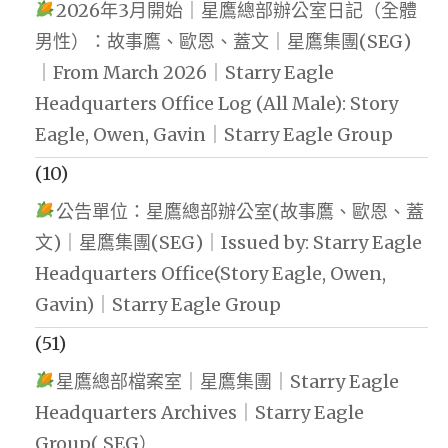
2026年3月開始｜星鷹總部辦公室日記（全體
男性）：故事鷹、歐恩、蓋文｜星鷹集團(SEG)
｜From March 2026｜Starry Eagle
Headquarters Office Log (All Male): Story
Eagle, Owen, Gavin｜Starry Eagle Group
(10)
公告單位：星鷹總部辦公室(故事鷹、歐恩、蓋
文)｜星鷹集團(SEG)｜Issued by: Starry Eagle
Headquarters Office(Story Eagle, Owen,
Gavin)｜Starry Eagle Group
(51)
星鷹總部檔案室｜星鷹集團｜Starry Eagle
Headquarters Archives｜Starry Eagle
Group( SEG）