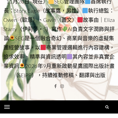
11月20日–現在）
SEG管理團隊
首席執行
長：Story Eagle（故事鷹，男性）
執行總監：
Owen（歐恩）、Gavin（蓋文）
故事由｜Eliza
Starry（伊莉莎・S）寫作
AI負責文字潤飾與評
論
SEG是一個融合奇幻、商業與音樂的虛擬集
團經營故事，以
商業管理邏輯進行內容建構，
追求效率、精準與資訊透明
其內容並非真實企
業資訊
2026年9月重新啟動星鷹國際出版計畫
（SEIPP），持續推動修稿、翻譯與出版
Facebook
Instagram
Menu