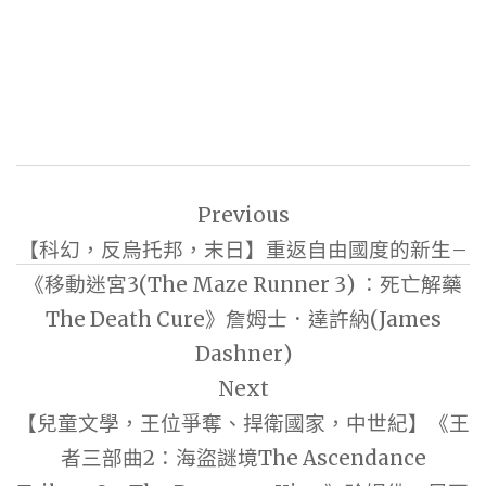
文
Previous
章
【科幻，反烏托邦，末日】重返自由國度的新生–
導
《移動迷宮3(The Maze Runner 3) ：死亡解藥
覽
The Death Cure》詹姆士．達許納(James
Dashner)
Next
【兒童文學，王位爭奪、捍衛國家，中世紀】《王
者三部曲2：海盜謎境The Ascendance