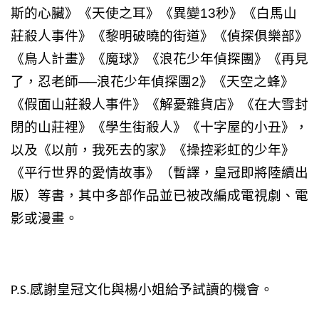
斯的心臟》《天使之耳》《異變
13
秒》《白馬山
莊殺人事件》《黎明破曉的街道》《偵探俱樂部》
《鳥人計畫》《魔球》《浪花少年偵探團》《再見
了，忍老師
──
浪花少年偵探團
2
》《天空之蜂》
《假面山莊殺人事件》《解憂雜貨店》《在大雪封
閉的山莊裡》《學生街殺人》《十字屋的小丑》，
以及《以前，我死去的家》《操控彩虹的少年》
《平行世界的愛情故事》（暫譯，皇冠即將陸續出
版）等書，其中多部作品並已被改編成電視劇、電
影或漫畫。
感謝皇冠文化與楊小姐給予試讀的機會。
P.S.