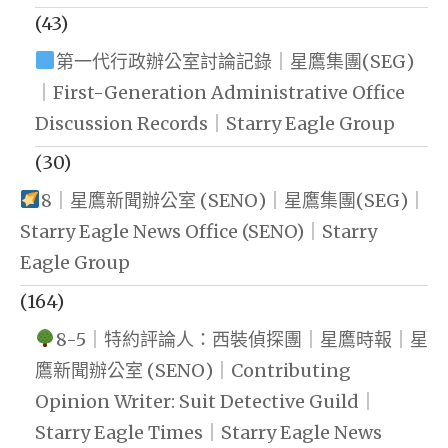
(43)
第一代行政辦公室討論記錄｜星鷹集團(SEG)
｜First-Generation Administrative Office
Discussion Records｜Starry Eagle Group
(30)
8｜星鷹新聞辦公室 (SENO)｜星鷹集團(SEG)｜
Starry Eagle News Office (SENO)｜Starry
Eagle Group
(164)
8-5｜特約評論人：西裝偵探團｜星鷹時報｜星
鷹新聞辦公室 (SENO)｜Contributing
Opinion Writer: Suit Detective Guild｜
Starry Eagle Times｜Starry Eagle News