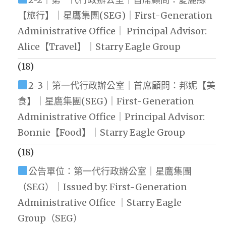
【旅行】｜星鷹集團(SEG)｜First-Generation
Administrative Office｜ Principal Advisor:
Alice【Travel】｜Starry Eagle Group
(18)
2-3｜第一代行政辦公室｜首席顧問：邦妮【美
食】｜星鷹集團(SEG)｜First-Generation
Administrative Office｜Principal Advisor:
Bonnie【Food】｜Starry Eagle Group
(18)
公告單位：第一代行政辦公室｜星鷹集團
（SEG）｜Issued by: First-Generation
Administrative Office ｜Starry Eagle
Group（SEG）