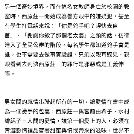
另一個奇妙境界，而在這名女教師身亡於校園的教
室時，西原莊一開始成為警方眼中的嫌疑犯，甚至
有學生打電話來說：「你是兇手吧？趕快去自
首」、「謝謝你殺了那個老太婆」之類的話，彷彿
進入了全民公審的階段，每名學生都知道兇手會是
誰，也不需要去做事實驗證，只須以親耳聽見、親
眼看到去判決西原莊一的罪行是邪惡或是正義伸
張。
男女間的感情串聯起所有的一切，讓愛情在書中成
為一個燙手的包裏，西原莊一與宮前由希子、水村
緋絽子三人間的愛情，讓第一個愛上的人，必須在
青澀戀情裡品嘗著甜蜜與憤恨帶來的滋味，世界不