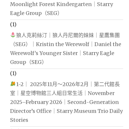
Moonlight Forest Kindergarten｜Starry
Eagle Group（SEG）
(1)
狼人克莉絲汀｜狼人丹尼爾的妹妹｜星鷹集團
（SEG）｜Kristin the Werewolf｜Daniel the
Werewolf's Younger Sister｜Starry Eagle
Group（SEG）
(1)
1-2｜ 2025年11月～2026年2月｜第二代館長
室｜星空博物館三人組日常生活｜November
2025–February 2026｜Second-Generation
Director’s Office｜Starry Museum Trio Daily
Stories