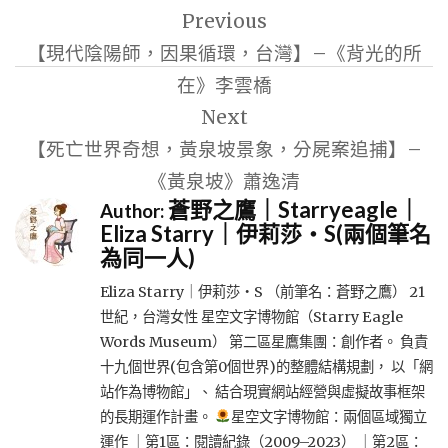
Previous
章
【現代陰陽師，因果循環，台灣】–《背光的所
導
在》李雲橋
覽
Next
【死亡世界奇想，黃泉坡景象，分屍案追捕】–
《黃泉坡》蕭逸清
蒼野之鷹｜Starryeagle｜
Author:
Eliza Starry｜伊莉莎・S(兩個筆名
為同一人)
Eliza Starry｜伊莉莎・S （前筆名：蒼野之鷹） 21
世紀，台灣女性 星空文字博物館（Starry Eagle
Words Museum） 第二區星鷹集團：創作者。 負責
十九個世界(包含第0個世界)的整體結構規劃， 以「網
站作為博物館」、 結合現實網站經營與虛擬故事框架
的長期運作計畫。
星空文字博物館：兩個區域獨立
運作 ｜第1區：閱讀紀錄（2009–2023） ｜第2區：