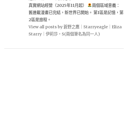
真實網站經營（2025年11月起）
兩個區域意義：
舊連載漫畫已完結，新世界已開始。 第1區是記憶，第
2區是旅程。
View all posts by 蒼野之鷹｜Starryeagle｜Eliza
Starry｜伊莉莎・S(兩個筆名為同一人)