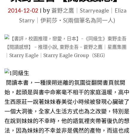
2014-12-02
by
蒼野之鷹｜Starryeagle｜Eliza
|
Starry｜伊莉莎・S(兩個筆名為同一人)
閱讀本書，一種撲朔迷離的氛圍從翻開書頁就開
始，起頭是與書中命案毫不相干的家庭溫暖，高中
生
西原莊一說著妹妹春美從小時候被發現心臟破了
一個大洞後，全家人生活方式也為之改變，特別是
在說到妹妹的不幸時，他的語氣裡夾帶著復仇的想
法，因為妹妹的不幸並非是偶然的產物，而這也成