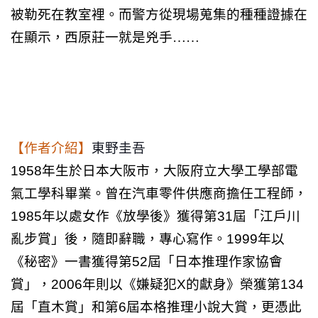
被勒死在教室裡。而警方從現場蒐集的種種證據在
在顯示，西原莊一就是兇手……
【作者介紹】
東野圭吾
1958
年生於日本大阪市，大阪府立大學工學部電
氣工學科畢業。曾在汽車零件供應商擔任工程師，
1985
年以處女作《放學後》獲得第
31
屆「江戶川
亂步賞」後，隨即辭職，專心寫作。
1999
年以
《秘密》一書獲得第
52
屆「日本推理作家協會
賞」，
2006
年則以《嫌疑犯
X
的獻身》榮獲第
134
屆「直木賞」和第
6
屆本格推理小說大賞，更憑此