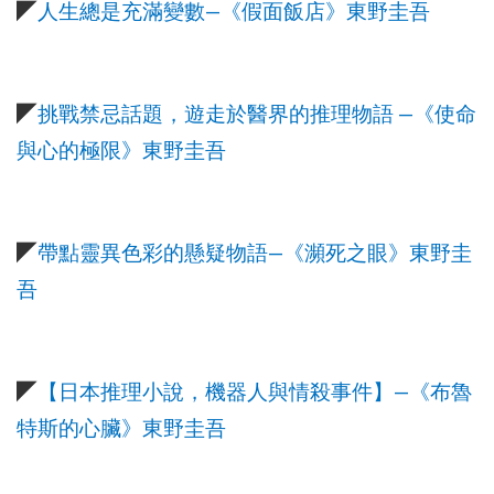
—
◤
人生總是充滿變數
《假面飯店》東野圭吾
—
◤
挑戰禁忌話題，遊走於醫界的推理物語
《使命
與心的極限》東野圭吾
—
◤
帶點靈異色彩的懸疑物語
《瀕死之眼》東野圭
吾
—
◤
【日本推理小說，機器人與情殺事件】
《布魯
特斯的心臟》東野圭吾