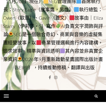
11月20日–現在）
SEG管理團隊
首席執行
長：Story Eagle（故事鷹，男性）
執行總監：
Owen（歐恩）、Gavin（蓋文）
故事由｜Eliza
Starry（伊莉莎・S）寫作
AI負責文字潤飾與評
論
SEG是一個融合奇幻、商業與音樂的虛擬集
團經營故事，以
商業管理邏輯進行內容建構，
追求效率、精準與資訊透明
其內容並非真實企
業資訊
2026年9月重新啟動星鷹國際出版計畫
（SEIPP），持續推動修稿、翻譯與出版
Facebook
Instagram
Menu