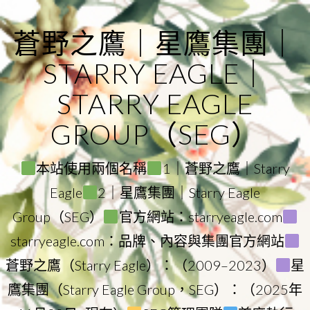
Skip
to
蒼野之鷹｜星鷹集團｜
content
STARRY EAGLE｜
STARRY EAGLE
GROUP（SEG）
本站使用兩個名稱
1｜蒼野之鷹｜Starry
Eagle
2｜星鷹集團｜Starry Eagle
Group（SEG）
官方網站：starryeagle.com
starryeagle.com：品牌、內容與集團官方網站
蒼野之鷹（Starry Eagle）：（2009–2023）
星
鷹集團（Starry Eagle Group，SEG）：（2025年