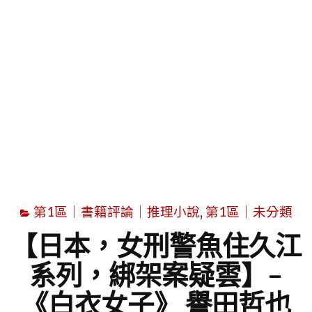
字
第1區｜書籍評論｜推理小說
,
第1區｜未分類
【日本，女刑警魚住久江
系列，綁架案疑雲】–
《白衣女子》 譽田哲也