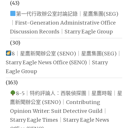
(43)
第一代行政辦公室討論記錄｜星鷹集團(SEG)
｜First-Generation Administrative Office
Discussion Records｜Starry Eagle Group
(30)
8｜星鷹新聞辦公室 (SENO)｜星鷹集團(SEG)｜
Starry Eagle News Office (SENO)｜Starry
Eagle Group
(163)
8-5｜特約評論人：西裝偵探團｜星鷹時報｜星
鷹新聞辦公室 (SENO)｜Contributing
Opinion Writer: Suit Detective Guild｜
Starry Eagle Times｜Starry Eagle News