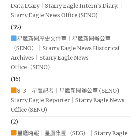
Data Diary｜Starry Eagle Intern’s Diary:｜
Starry Eagle News Office (SENO)
(35)
星鷹新聞歷史文件室｜星鷹新聞辦公室
（SENO）｜Starry Eagle News Historical
Archives｜Starry Eagle News
Office（SENO）
(16)
8-3｜星鷹記者｜星鷹新聞辦公室 (SENO)｜
Starry Eagle Reporter｜Starry Eagle News
Office (SENO)
(2)
星鷹時報｜星鷹集團（SEG）｜Starry Eagle