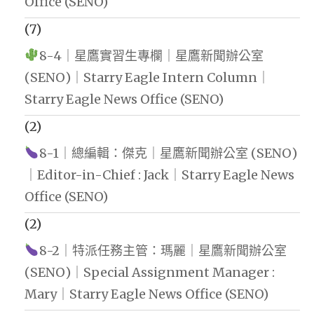
Office (SENO)
(7)
8-4｜星鷹實習生專欄｜星鷹新聞辦公室
(SENO)｜Starry Eagle Intern Column｜
Starry Eagle News Office (SENO)
(2)
8-1｜總編輯：傑克｜星鷹新聞辦公室 (SENO)
｜Editor-in-Chief : Jack｜Starry Eagle News
Office (SENO)
(2)
8-2｜特派任務主管：瑪麗｜星鷹新聞辦公室
(SENO)｜Special Assignment Manager :
Mary｜Starry Eagle News Office (SENO)