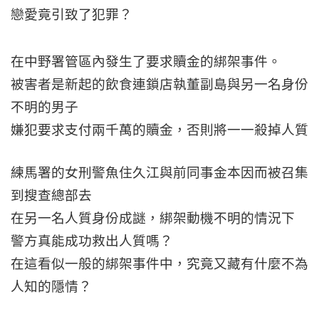
戀愛竟引致了犯罪？
在中野署管區內發生了要求贖金的綁架事件。
被害者是新起的飲食連鎖店執董副島與另一名身份
不明的男子
嫌犯要求支付兩千萬的贖金，否則將一一殺掉人質
練馬署的女刑警魚住久江與前同事金本因而被召集
到搜查總部去
在另一名人質身份成謎，綁架動機不明的情況下
警方真能成功救出人質嗎？
在這看似一般的綁架事件中，究竟又藏有什麼不為
人知的隱情？