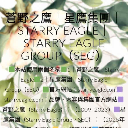
Skip
to
蒼野之鷹｜星鷹集團｜
content
STARRY EAGLE｜
STARRY EAGLE
GROUP（SEG）
本站使用兩個名稱
1｜蒼野之鷹｜Starry
Eagle
2｜星鷹集團｜Starry Eagle
Group（SEG）
官方網站：starryeagle.com
starryeagle.com：品牌、內容與集團官方網站
蒼野之鷹（Starry Eagle）：（2009–2023）
星
鷹集團（Starry Eagle Group，SEG）：（2025年