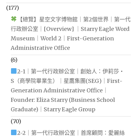
(177)
【總覽】星空文字博物館｜第2個世界｜第一代
行政辦公室｜[Overview] ｜Starry Eagle Word
Museum｜World 2｜First-Generation
Administrative Office
(6)
2-1｜第一代行政辦公室｜創始人：伊莉莎・
S（商學院畢業生）｜星鷹集團(SEG)｜First-
Generation Administrative Office｜
Founder: Eliza Starry (Business School
Graduate)｜Starry Eagle Group
(70)
2-2｜第一代行政辦公室｜首席顧問：愛麗絲