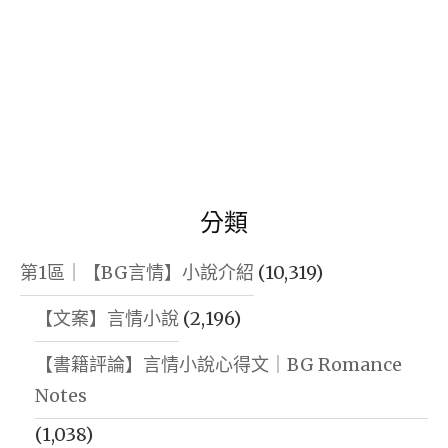
分類
第1區｜【BG言情】小說介紹
(10,319)
【文案】言情小說
(2,196)
【書籍評論】言情小說心得文｜BG Romance
Notes
(1,038)