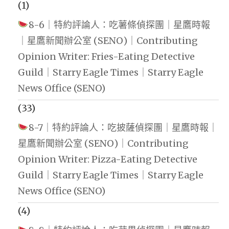
(1)
8-6｜特約評論人：吃薯條偵探團｜星鷹時報
｜星鷹新聞辦公室 (SENO)｜Contributing
Opinion Writer: Fries-Eating Detective
Guild｜Starry Eagle Times｜Starry Eagle
News Office (SENO)
(33)
8-7｜特約評論人：吃披薩偵探團｜星鷹時報｜
星鷹新聞辦公室 (SENO)｜Contributing
Opinion Writer: Pizza-Eating Detective
Guild｜Starry Eagle Times｜Starry Eagle
News Office (SENO)
(4)