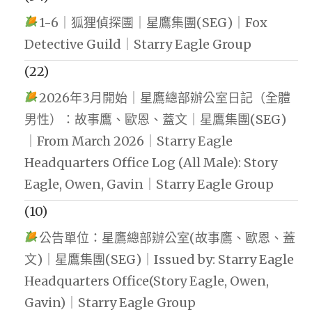
1-6｜狐狸偵探團｜星鷹集團(SEG)｜Fox
Detective Guild｜Starry Eagle Group
(22)
2026年3月開始｜星鷹總部辦公室日記（全體
男性）：故事鷹、歐恩、蓋文｜星鷹集團(SEG)
｜From March 2026｜Starry Eagle
Headquarters Office Log (All Male): Story
Eagle, Owen, Gavin｜Starry Eagle Group
(10)
公告單位：星鷹總部辦公室(故事鷹、歐恩、蓋
文)｜星鷹集團(SEG)｜Issued by: Starry Eagle
Headquarters Office(Story Eagle, Owen,
Gavin)｜Starry Eagle Group