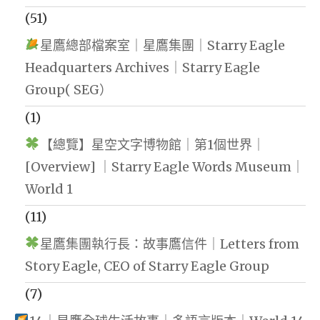
(51)
星鷹總部檔案室｜星鷹集團｜Starry Eagle
Headquarters Archives｜Starry Eagle
Group( SEG）
(1)
【總覽】星空文字博物館｜第1個世界｜
[Overview] ｜Starry Eagle Words Museum｜
World 1
(11)
星鷹集團執行長：故事鷹信件｜Letters from
Story Eagle, CEO of Starry Eagle Group
(7)