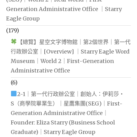
Generation Administrative Office ｜Starry
Eagle Group
(179)
【總覽】星空文字博物館｜第2個世界｜第一代
行政辦公室｜[Overview] ｜Starry Eagle Word
Museum｜World 2｜First-Generation
Administrative Office
(6)
2-1｜第一代行政辦公室｜創始人：伊莉莎・
S（商學院畢業生）｜星鷹集團(SEG)｜First-
Generation Administrative Office｜
Founder: Eliza Starry (Business School
Graduate)｜Starry Eagle Group