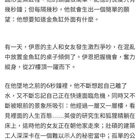
幾秒鐘；但每隔幾秒，他就會生出一個簡單的願
望：他想要知道金魚缸外面有什麼。
有一天，伊恩的主人和女友發生激烈爭吵，在混亂
中放置金魚缸的桌子傾倒了。伊恩把握機會，奮力
27
縱身，從
樓頂一躍而下。
6
在他墜地之前的
秒鐘裡，他不斷想起自己離了
水，又不斷忘記自己正在快速面臨危機，同時又不
斷被眼前的景象所吸引：他經過一層又一層樓，看
見裡面的人生百態……英俊的研究生和狐狸精躺在
床上，這時他的女友正在朝他家走來；壯碩的建築
工人深深卡在一個難以示人的秘密當中；孤單的公