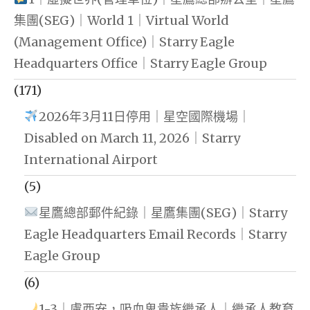
集團(SEG)｜World 1｜Virtual World
(Management Office)｜Starry Eagle
Headquarters Office｜Starry Eagle Group
(171)
2026年3月11日停用｜星空國際機場｜
Disabled on March 11, 2026｜Starry
International Airport
(5)
星鷹總部郵件紀錄｜星鷹集團(SEG)｜Starry
Eagle Headquarters Email Records｜Starry
Eagle Group
(6)
1-3｜盧西安，吸血鬼貴族繼承人｜繼承人教育