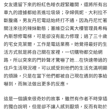
女友遺留下來的粉紅色睡衣趕緊離開，還將所有出
車九的證據都給丟進垃圾袋；孕婦佩妮．大利拉不
斷腹痛，男友丹尼電話始終打不通，因為丹尼忙著
關注來往的辣妹動態；塞維亞公寓大樓管理員希梅
內斯想修電梯，可是卻沒有能力修理；過了三十歲
的宅女克萊爾，工作是電話業務，她覺得最好的生
活方式就是將自己關在家裡，一切購物都交給網
路，所以突來的門鈴聲才驚嚇了她…在快速帶過的
住戶生活現況裡，可以感受到他們的生活充滿明顯
的煩躁，只是在當下他們都被自己現在遇到的事給
嚇到，而無法做出更多的反應。
這是一個讀來很奇妙的故事，雖然有作者不時穿插
的獨白說明，但是卻不讓人感到厭煩，反而有助於