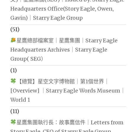
Headquarters Office(Story Eagle, Owen,
Gavin)｜Starry Eagle Group
(51)
星鷹總部檔案室｜星鷹集團｜Starry Eagle
Headquarters Archives｜Starry Eagle
Group( SEG）
(1)
【總覽】星空文字博物館｜第1個世界｜
[Overview] ｜Starry Eagle Words Museum｜
World 1
(11)
星鷹集團執行長：故事鷹信件｜Letters from
Story Eagle, CEO of Starry Eagle Group