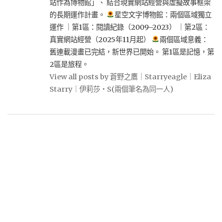
站作為博物館」、 結合現實網站經營與虛擬故事框架
的長期運作計畫。
星空文字博物館：兩個區域獨立
運作 ｜第1區：閱讀紀錄（2009–2023） ｜第2區：
真實網站經營（2025年11月起）
兩個區域意義：
舊連載漫畫已完結，新世界已開始。 第1區是記憶，第
2區是旅程。
View all posts by 蒼野之鷹｜Starryeagle｜Eliza
Starry｜伊莉莎・S(兩個筆名為同一人)