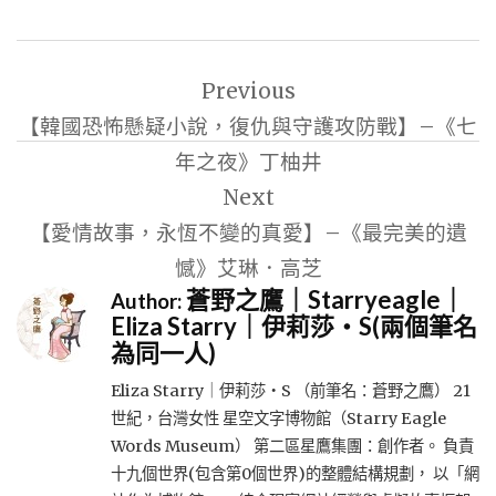
文
Previous
章
【韓國恐怖懸疑小說，復仇與守護攻防戰】–《七
導
年之夜》丁柚井
覽
Next
【愛情故事，永恆不變的真愛】–《最完美的遺
憾》艾琳．高芝
蒼野之鷹｜Starryeagle｜
Author:
Eliza Starry｜伊莉莎・S(兩個筆名
為同一人)
Eliza Starry｜伊莉莎・S （前筆名：蒼野之鷹） 21
世紀，台灣女性 星空文字博物館（Starry Eagle
Words Museum） 第二區星鷹集團：創作者。 負責
十九個世界(包含第0個世界)的整體結構規劃， 以「網