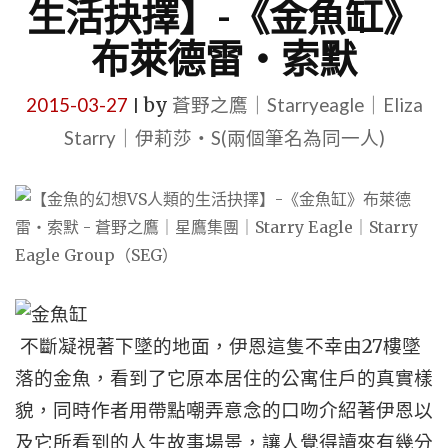
生活抉擇】-《金魚缸》
布萊德雷・索默
2015-03-27
by
蒼野之鷹｜Starryeagle｜Eliza
|
Starry｜伊莉莎・S(兩個筆名為同一人)
27
不斷凝視著下墜的地面，伊恩這隻不幸由
樓墜
落的金魚，看到了它原本居住的公寓住戶的真實樣
貌，同時作者用帶點嘲弄意念的口吻介紹著伊恩以
及它所看到的人生故事場景，讓人覺得讀來有幾分