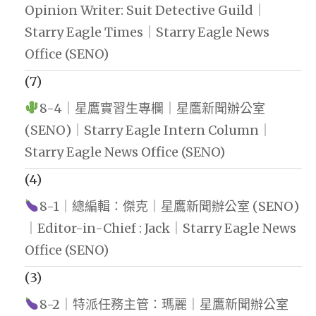
Opinion Writer: Suit Detective Guild｜
Starry Eagle Times｜Starry Eagle News
Office (SENO)
(7)
8-4｜星鷹實習生專欄｜星鷹新聞辦公室
(SENO)｜Starry Eagle Intern Column｜
Starry Eagle News Office (SENO)
(4)
8-1｜總編輯：傑克｜星鷹新聞辦公室 (SENO)
｜Editor-in-Chief : Jack｜Starry Eagle News
Office (SENO)
(3)
8-2｜特派任務主管：瑪麗｜星鷹新聞辦公室