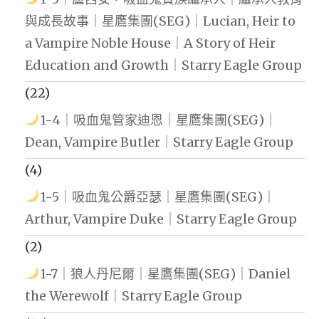
與成長故事｜星鷹集團(SEG)｜Lucian, Heir to
a Vampire Noble House｜A Story of Heir
Education and Growth｜Starry Eagle Group
(22)
1-4｜吸血鬼管家迪恩｜星鷹集團(SEG)｜
Dean, Vampire Butler｜Starry Eagle Group
(4)
1-5｜吸血鬼公爵亞瑟｜星鷹集團(SEG)｜
Arthur, Vampire Duke｜Starry Eagle Group
(2)
1-7｜狼人丹尼爾｜星鷹集團(SEG)｜Daniel
the Werewolf｜Starry Eagle Group