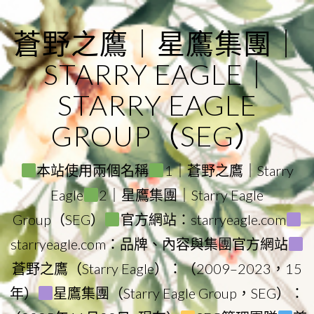
Skip
to
蒼野之鷹｜星鷹集團｜
content
STARRY EAGLE｜
STARRY EAGLE
GROUP（SEG）
本站使用兩個名稱
1｜蒼野之鷹｜Starry
Eagle
2｜星鷹集團｜Starry Eagle
Group（SEG）
官方網站：starryeagle.com
starryeagle.com：品牌、內容與集團官方網站
蒼野之鷹（Starry Eagle）：（2009–2023，15
年）
星鷹集團（Starry Eagle Group，SEG）：