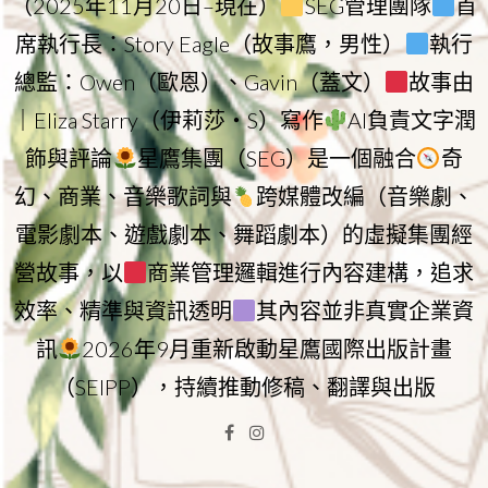
（2025年11月20日–現在）
SEG管理團隊
首
席執行長：Story Eagle（故事鷹，男性）
執行
總監：Owen（歐恩）、Gavin（蓋文）
故事由
｜Eliza Starry（伊莉莎・S）寫作
AI負責文字潤
飾與評論
星鷹集團（SEG）是一個融合
奇
幻、商業、音樂歌詞與
跨媒體改編（音樂劇、
電影劇本、遊戲劇本、舞蹈劇本）的虛擬集團經
營故事，以
商業管理邏輯進行內容建構，追求
效率、精準與資訊透明
其內容並非真實企業資
訊
2026年9月重新啟動星鷹國際出版計畫
（SEIPP），持續推動修稿、翻譯與出版
Facebook
Instagram