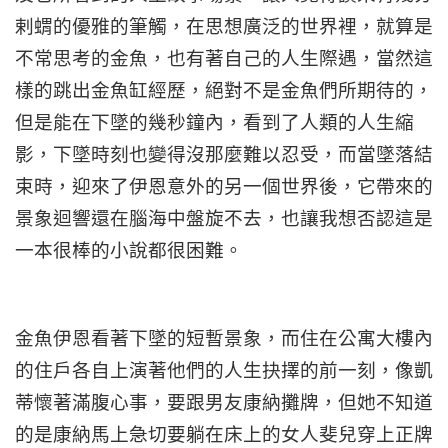
剌蝟的優雅的筆觸，在思想廣泛的世界裡，就算是
不常思考的金魚，也有著自己的人生際遇，當然這
樣的跳出金魚缸經歷，絕對不是金魚們所期待的，
但是能在下墜的幾秒鐘內，看到了人類的人生縮
影，下墜時刻也變得沒那麼難以忍受，而當墜落結
束時，迎來了伊恩意外的另一個世界後，它帶來的
景象迴響還在腦海中盤旋不去，也讓我想否認這是
一本很棒的小說都很困難。
金魚伊恩看著下墜的短暫景象，而住在公寓大樓內
的住戶各自上演著他們的人生抉擇的前一刻，像凱
蒂懷著滿腹心事，要跟男友康納攤牌，但她不知道
的是康納馬上急切要躺在床上的女人斐兒穿上正牌