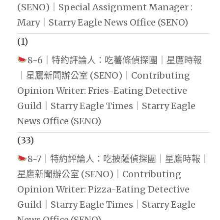
(SENO)｜Special Assignment Manager :
Mary｜Starry Eagle News Office (SENO)
(1)
8-6｜特約評論人：吃薯條偵探團｜星鷹時報
｜星鷹新聞辦公室 (SENO)｜Contributing
Opinion Writer: Fries-Eating Detective
Guild｜Starry Eagle Times｜Starry Eagle
News Office (SENO)
(33)
8-7｜特約評論人：吃披薩偵探團｜星鷹時報｜
星鷹新聞辦公室 (SENO)｜Contributing
Opinion Writer: Pizza-Eating Detective
Guild｜Starry Eagle Times｜Starry Eagle
News Office (SENO)