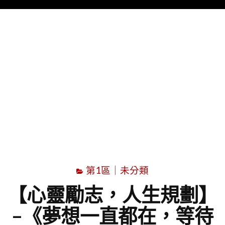
Menu
字
第1區｜未分類
【心靈勵志，人生規劃】
–《夢想一直都在，等待