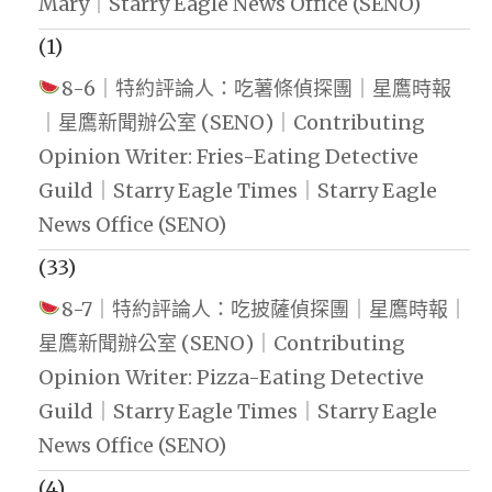
Mary｜Starry Eagle News Office (SENO)
(1)
8-6｜特約評論人：吃薯條偵探團｜星鷹時報
｜星鷹新聞辦公室 (SENO)｜Contributing
Opinion Writer: Fries-Eating Detective
Guild｜Starry Eagle Times｜Starry Eagle
News Office (SENO)
(33)
8-7｜特約評論人：吃披薩偵探團｜星鷹時報｜
星鷹新聞辦公室 (SENO)｜Contributing
Opinion Writer: Pizza-Eating Detective
Guild｜Starry Eagle Times｜Starry Eagle
News Office (SENO)
(4)