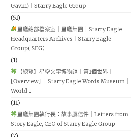
Gavin)｜Starry Eagle Group
(51)
星鷹總部檔案室｜星鷹集團｜Starry Eagle
Headquarters Archives｜Starry Eagle
Group( SEG）
(1)
【總覽】星空文字博物館｜第1個世界｜
[Overview] ｜Starry Eagle Words Museum｜
World 1
(11)
星鷹集團執行長：故事鷹信件｜Letters from
Story Eagle, CEO of Starry Eagle Group
(7)