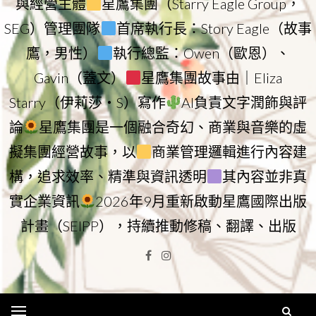
與經營主體
星鷹集團（Starry Eagle Group，
SEG）管理團隊
首席執行長：Story Eagle（故事
鷹，男性）
執行總監：Owen（歐恩）、
Gavin（蓋文）
星鷹集團故事由｜Eliza
Starry（伊莉莎・S）寫作
AI負責文字潤飾與評
論
星鷹集團是一個融合奇幻、商業與音樂的虛
擬集團經營故事，以
商業管理邏輯進行內容建
構，追求效率、精準與資訊透明
其內容並非真
實企業資訊
2026年9月重新啟動星鷹國際出版
計畫（SEIPP），持續推動修稿、翻譯、出版
Facebook
Instagram