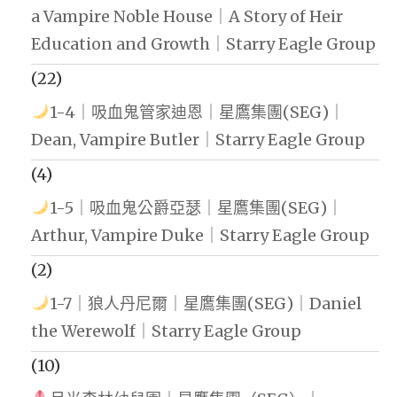
a Vampire Noble House｜A Story of Heir
Education and Growth｜Starry Eagle Group
(22)
1-4｜吸血鬼管家迪恩｜星鷹集團(SEG)｜
Dean, Vampire Butler｜Starry Eagle Group
(4)
1-5｜吸血鬼公爵亞瑟｜星鷹集團(SEG)｜
Arthur, Vampire Duke｜Starry Eagle Group
(2)
1-7｜狼人丹尼爾｜星鷹集團(SEG)｜Daniel
the Werewolf｜Starry Eagle Group
(10)