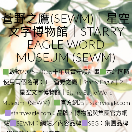
Skip
to
蒼野之鷹(SEWM)｜星空
content
文字博物館｜STARRY
EAGLE WORD
MUSEUM (SEWM)
啟動2025–2035十年真實守護計畫
本站同時
使用兩個名稱：1｜蒼野之鷹｜Starry Eagle｜2｜
星空文字博物館｜Starry Eagle Word
Museum（SEWM）
官方網站：starryeagle.com
starryeagle.com：品牌、博物館與集團官方網
站
SEWM：網站／內容品牌
SEG：集團品牌