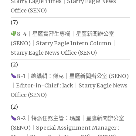
Starry Eagle Times｜Starry Eagle News
Office (SENO)
(7)
8-4｜星鷹實習生專欄｜星鷹新聞辦公室
(SENO)｜Starry Eagle Intern Column｜
Starry Eagle News Office (SENO)
(2)
8-1｜總編輯：傑克｜星鷹新聞辦公室 (SENO)
｜Editor-in-Chief : Jack｜Starry Eagle News
Office (SENO)
(2)
8-2｜特派任務主管：瑪麗｜星鷹新聞辦公室
(SENO)｜Special Assignment Manager :