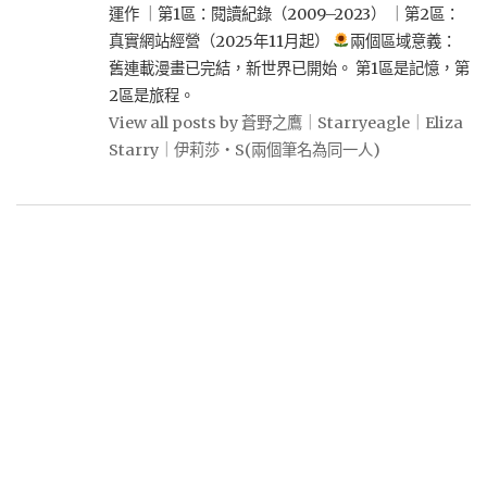
運作 ｜第1區：閱讀紀錄（2009–2023） ｜第2區：
真實網站經營（2025年11月起）
兩個區域意義：
舊連載漫畫已完結，新世界已開始。 第1區是記憶，第
2區是旅程。
View all posts by 蒼野之鷹｜Starryeagle｜Eliza
Starry｜伊莉莎・S(兩個筆名為同一人)