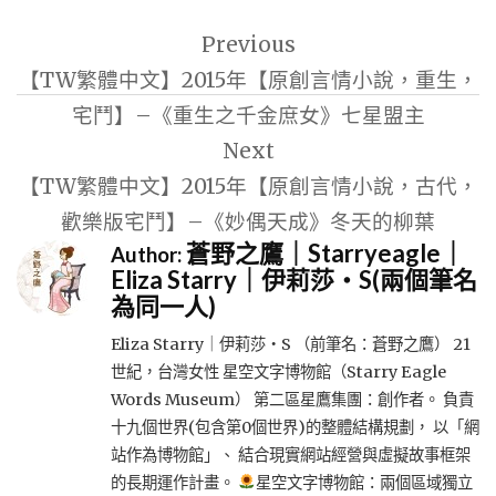
文
Previous
章
【TW繁體中文】2015年【原創言情小說，重生，
導
宅鬥】–《重生之千金庶女》七星盟主
覽
Next
【TW繁體中文】2015年【原創言情小說，古代，
歡樂版宅鬥】–《妙偶天成》冬天的柳葉
蒼野之鷹｜Starryeagle｜
Author:
Eliza Starry｜伊莉莎・S(兩個筆名
為同一人)
Eliza Starry｜伊莉莎・S （前筆名：蒼野之鷹） 21
世紀，台灣女性 星空文字博物館（Starry Eagle
Words Museum） 第二區星鷹集團：創作者。 負責
十九個世界(包含第0個世界)的整體結構規劃， 以「網
站作為博物館」、 結合現實網站經營與虛擬故事框架
的長期運作計畫。
星空文字博物館：兩個區域獨立