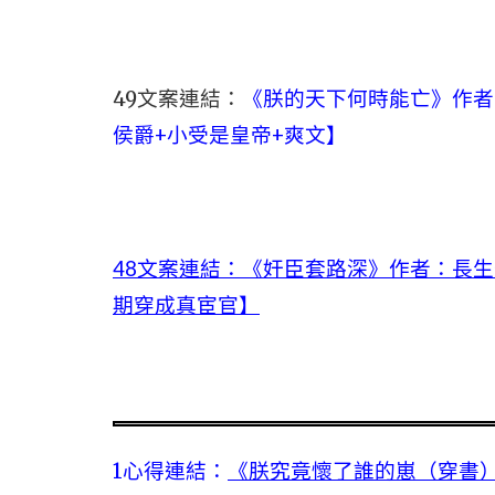
49文案連結：
《朕的天下何時能亡》作者
侯爵+小受是皇帝+爽文】
48文案連結：《奸臣套路深》作者：長生
期穿成真宦官】
1心得連結：
《朕究竟懷了誰的崽（穿書）