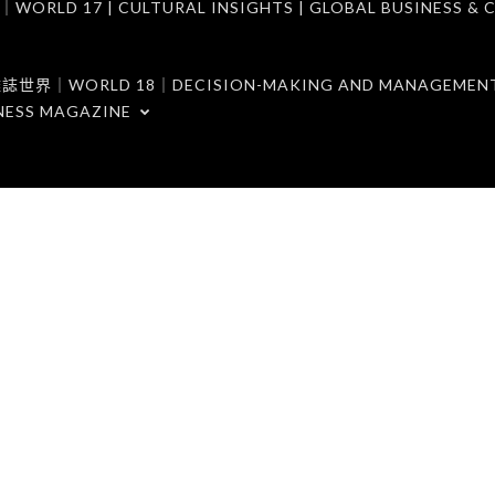
7 | CULTURAL INSIGHTS | GLOBAL BUSINESS & C
ORLD 18｜DECISION-MAKING AND MANAGEMENT 
NESS MAGAZINE