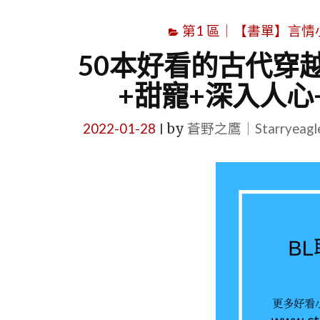
第1 區｜【書單】言情小說書
50本好看的古代穿
+甜寵+深入人心
2022-01-28
by
蒼野之鷹｜Starryeag
|