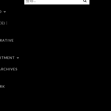
尋
D
關
鍵
CE)｜
字:
RATIVE
RTMENT
RCHIVES
RK