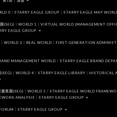
第1區｜漫畫
｜STARRY EAGLE GROUP｜STARRY EAGLE MAP WORL
)｜WORLD 1｜VIRTUAL WORLD (MANAGEMENT OFFI
RRY EAGLE GROUP
D 2｜REAL WORLD｜FIRST-GENERATION ADMINIST
MANAGEMENT WORLD｜STARRY EAGLE BRAND DEPA
ORLD 4｜STARRY EAGLE LIBRARY｜HISTORICAL A
EG)｜WORLD 5｜STARRY EAGLE WORLD FRAMEWO
MEWORK ANALYSIS｜STARRY EAGLE GROUP
ORUM｜STARRY EAGLE GROUP