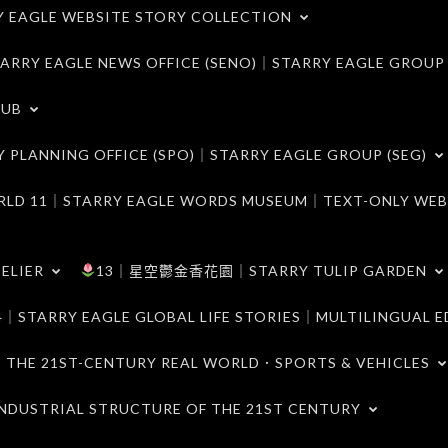
LE WEBSITE STORY COLLECTION
 EAGLE NEWS OFFICE (SENO)｜STARRY EAGLE GROUP
LUB
ANNING OFFICE (SPO)｜STARRY EAGLE GROUP (SEG)
｜STARRY EAGLE WORDS MUSEUM｜TEXT-ONLY WEB
ELIER
13｜星空鬱金香花園｜STARRY TULIP GARDEN
RY EAGLE GLOBAL LIFE STORIES｜MULTILINGUAL E
21ST-CENTURY REAL WORLD．SPORTS & VEHICLES
TRIAL STRUCTURE OF THE 21ST CENTURY