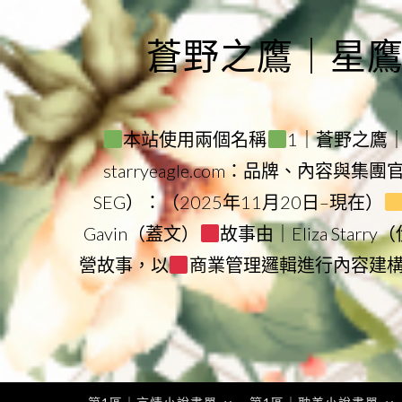
Skip
to
蒼野之鷹｜星鷹集團
content
本站使用兩個名稱
1｜蒼野之鷹｜Sta
starryeagle.com：品牌、內容與集
SEG）：（2025年11月20日–現在）
Gavin（蓋文）
故事由｜Eliza Star
營故事，以
商業管理邏輯進行內容建