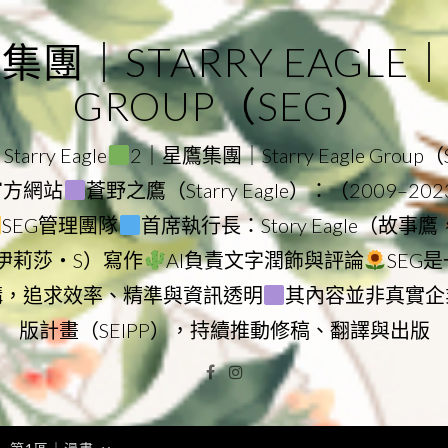
｜STARRY EAGLE｜ST
GROUP（SEG）
rry Eagle
2｜星鷹集團｜Starry Eagle Group
團官方網站
蒼野之鷹（Starry Eagle）：（2009–20
SEG管理團隊
首席執行長：Story Eagle（故事
ry（伊莉莎・S）寫作
AI負責文字潤飾與評論
SEG
構，追求效率、精準與資訊透明
其內容並非真實企
版計畫（SEIPP），持續推動修稿、翻譯與出版
Facebook
Instagram