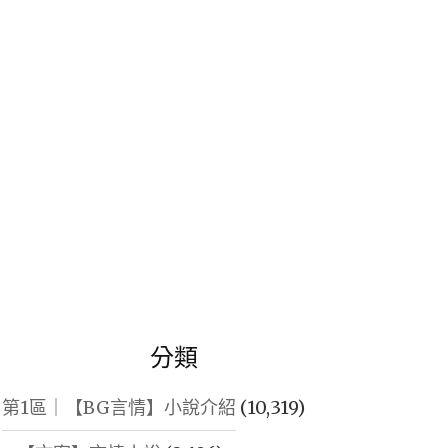
鍵
字:
分類
第1區｜【BG言情】小說介紹
(10,319)