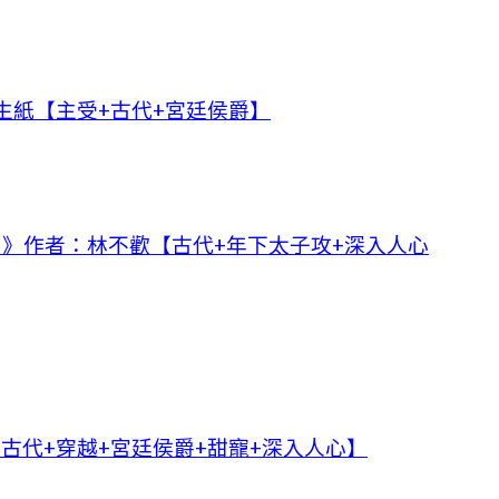
生紙【主受+古代+宮廷侯爵】
了》作者：林不歡【古代+年下太子攻+深入人心
【古代+穿越+宮廷侯爵+甜寵+深入人心】