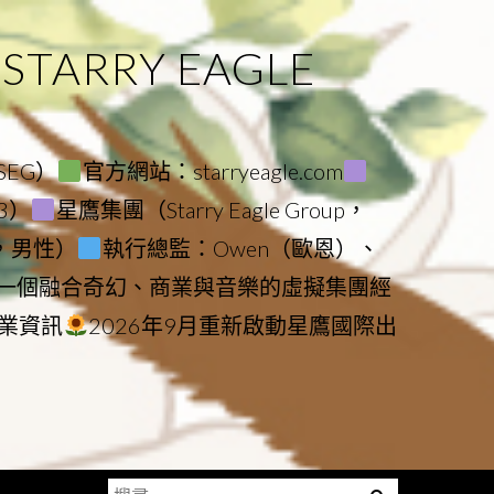
ARRY EAGLE
（SEG）
官方網站：starryeagle.com
23）
星鷹集團（Starry Eagle Group，
鷹，男性）
執行總監：Owen（歐恩）、
是一個融合奇幻、商業與音樂的虛擬集團經
業資訊
2026年9月重新啟動星鷹國際出
搜
Menu