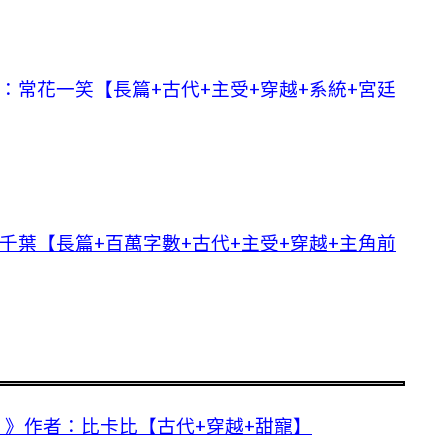
：常花一笑【長篇+古代+主受+穿越+系統+宮廷
千葉【長篇+百萬字數+古代+主受+穿越+主角前
》作者：比卡比【古代+穿越+甜寵】