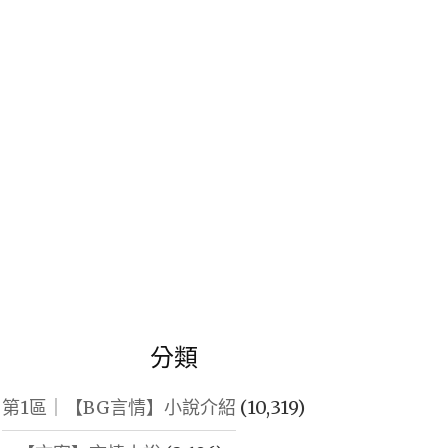
鍵
字:
分類
第1區｜【BG言情】小說介紹
(10,319)