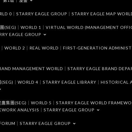
第1區｜漫畫
｜STARRY EAGLE GROUP｜STARRY EAGLE MAP WORL
)｜WORLD 1｜VIRTUAL WORLD (MANAGEMENT OFFI
RRY EAGLE GROUP
D 2｜REAL WORLD｜FIRST-GENERATION ADMINIST
MANAGEMENT WORLD｜STARRY EAGLE BRAND DEPA
ORLD 4｜STARRY EAGLE LIBRARY｜HISTORICAL A
EG)｜WORLD 5｜STARRY EAGLE WORLD FRAMEWO
MEWORK ANALYSIS｜STARRY EAGLE GROUP
ORUM｜STARRY EAGLE GROUP