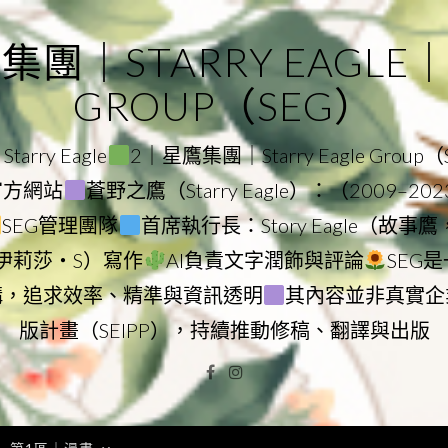
｜STARRY EAGLE｜ST
GROUP（SEG）
rry Eagle
2｜星鷹集團｜Starry Eagle Group
團官方網站
蒼野之鷹（Starry Eagle）：（2009–20
SEG管理團隊
首席執行長：Story Eagle（故事
ry（伊莉莎・S）寫作
AI負責文字潤飾與評論
SEG
構，追求效率、精準與資訊透明
其內容並非真實企
版計畫（SEIPP），持續推動修稿、翻譯與出版
Facebook
Instagram