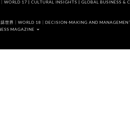
7 | CULTURAL INSIGHTS | GLOBAL BUSINESS & C
ORLD 18｜DECISION-MAKING AND MANAGEMENT 
NESS MAGAZINE