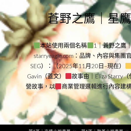
Skip
to
蒼野之鷹｜星鷹集團
content
本站使用兩個名稱
1｜蒼野之鷹｜Sta
starryeagle.com：品牌、內容與集
SEG）：（2025年11月20日–現在）
Gavin（蓋文）
故事由｜Eliza Star
營故事，以
商業管理邏輯進行內容建