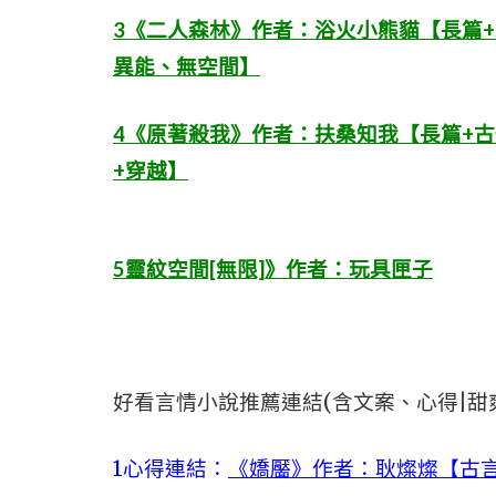
3《二人森林》作者：浴火小熊貓【長篇+
異能、無空間】
4《原著殺我》作者：扶桑知我【長篇+古
+穿越】
5靈紋空間[無限]》作者：玩具匣子
好看言情小說推薦連結(含文案、心得|甜
1心得連結：
《嬌靨》作者：耿燦燦【古言