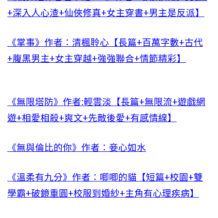
+深入人心渣+仙俠修真+女主穿書+男主是反派】
《掌事》作者：清楓聆心【長篇+百萬字數+古代
+腹黑男主+女主穿越+強強聯合+情節精彩】
《無限塔防》作者:輕雲淡【長篇+無限流+遊戲網
遊+相愛相殺+爽文+先敵後愛+有感情線】
《無與倫比的你》作者：妾心如水
《溫柔有九分》作者：唧唧的貓【短篇+校園+雙
學霸+破鏡重圓+校服到婚紗+主角有心理疾病】