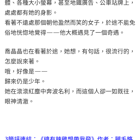
體、各種大小螢幕，甚至地鐵廣告、公車站牌上，
處處都有她的身影。
看著不遠處那個朝他盈然而笑的女子，於途不能免
俗地恍惚地覺得——他大概遇見了一個奇遇。
喬晶晶也在看著於途，她想，有句話，很流行的，
怎麼說來著。
哦，好像是——
歸來仍是少年。
她在滾滾紅塵中奔波名利，而這個人卻一如既往，
眼神清澈。
3簡評連結：
《總有辣雞想帶我飛》作者：腿毛略