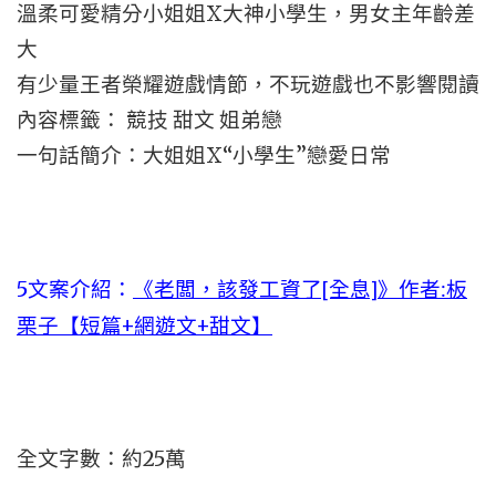
溫柔可愛精分小姐姐X大神小學生，男女主年齡差
大
有少量王者榮耀遊戲情節，不玩遊戲也不影響閱讀
內容標籤： 競技 甜文 姐弟戀
一句話簡介：大姐姐X“小學生”戀愛日常
5文案介紹：
《老闆，該發工資了[全息]》作者:板
栗子【短篇+網遊文+甜文】
全文字數：約25萬