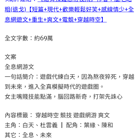
粗(退戈)【短篇+現代+歡樂輕鬆好笑+感線情少+全
息網遊文+重生+爽文+電競+穿越時空】
全文字數：約69萬
文案
全息網游文
一句話簡介：遊戲代練白天，因為熬夜猝死，穿越
到未來，進入全真模擬時代的遊戲圈。
女主嘴賤技能點滿，腦回路新奇，打架先誅心
內容標籤： 穿越時空 競技 遊戲網游 爽文
主角：白天、杜雲義 ┃ 配角：葉緣、陳和
其它：全息、未來