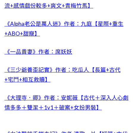
流+感情戲份較多+爽文+青梅竹馬】
《Alpha老公是萬人迷》作者：九庭【星際+重生
+ABO+甜寵】
《一品貴妻》作者：席妖妖
《三少爺養歪記實》作者：吃瓜人【長篇+古代
+宅鬥+相互救贖】
《大理寺．卿》作者：安妮薇【古代＋深入人心劇
情多多＋雙潔＋1v1＋破案+女扮男裝】