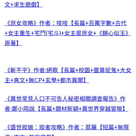
文+求生遊戲】
《庶女攻略》作者：吱吱【長篇+百萬字數+古代
+女主重生+宅鬥(宅斗)+女主是庶女+《錦心似玉》
原著】
《斬不平》作者:絕歌【長篇+校園+靈異捉鬼+大女
主+爽文+無CP+玄學+都市異聞】
《異世常見人口不可告人秘密相關調查報告》作
者:鄭小陌說【長篇+題材新穎+異世界穿越冒險】
《盛世妝娘：妝者攻略》作者：荔簫【短篇+無限