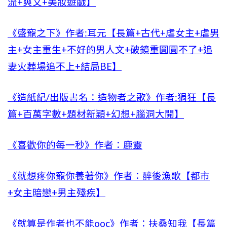
流+爽文+美妝遊戲】
《盛寵之下》作者:耳元【長篇+古代+虐女主+虐男
主+女主重生+不好的男人文+破鏡重圓圓不了+追
妻火葬場追不上+結局BE】
《造紙紀/出版書名：造物者之歌》作者:狷狂【長
篇+百萬字數+題材新穎+幻想+腦洞大開】
《喜歡你的每一秒》作者：鹿靈
《就想疼你寵你養著你》作者：醉後漁歌【都市
+女主暗戀+男主殘疾】
《就算是作者也不能ooc》作者：扶桑知我【長篇