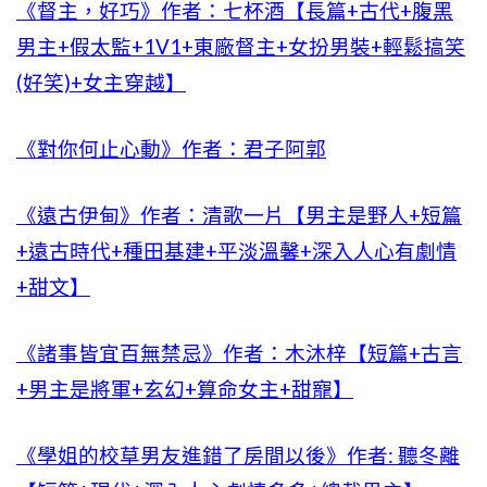
《督主，好巧》作者：七杯酒【長篇+古代+腹黑
男主+假太監+1V1+東廠督主+女扮男裝+輕鬆搞笑
(好笑)+女主穿越】
《對你何止心動》作者：君子阿郭
《遠古伊甸》作者：清歌一片【男主是野人+短篇
+遠古時代+種田基建+平淡溫馨+深入人心有劇情
+甜文】
《諸事皆宜百無禁忌》作者：木沐梓【短篇+古言
+男主是將軍+玄幻+算命女主+甜寵】
《學姐的校草男友進錯了房間以後》作者: 聽冬離