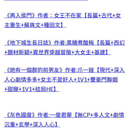
《再入侯門》作者：女王不在家【長篇+古代+女
主重生+蘇爽文+種田文】
《地下城生長日誌》作者:黑糖煮酸梅【長篇+西幻
+題材新穎+異世界穿越冒險+大女主+基建】
《她有一個群的前男友》作者:爪一錘【現代+深入
人心劇情多多+女主不是好人+1V1+雙豪門聯姻
+甜寵+1V1+結局HE】
《灰色國度》作者:一度君華【無CP+多人文+劇情
沉重+玄學+深入人心】