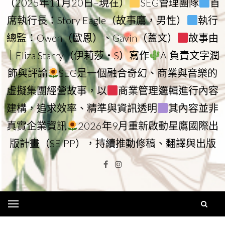
（2025年11月20日–現在）
SEG管理團隊
首
席執行長：Story Eagle（故事鷹，男性）
執行
總監：Owen（歐恩）、Gavin（蓋文）
故事由
｜Eliza Starry（伊莉莎・S）寫作
AI負責文字潤
飾與評論
SEG是一個融合奇幻、商業與音樂的
虛擬集團經營故事，以
商業管理邏輯進行內容
建構，追求效率、精準與資訊透明
其內容並非
真實企業資訊
2026年9月重新啟動星鷹國際出
版計畫（SEIPP），持續推動修稿、翻譯與出版
Facebook
Instagram
Menu