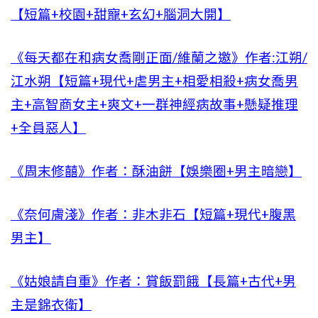
【短篇+校園+甜寵+玄幻+腦洞大開】
《每天都在和病女喬剛正面/維蘭之邀》作者:江朔/
江水朔【短篇+現代+虐男主+相愛相殺+病女喬男
主+高智商女主+爽文+一群神經病故事+懸疑推理
+全員惡人】
《周末修囍》作者：酥油餅【娛樂圈+男主暗戀】
《奈何膚淺》作者：非木非石【短篇+現代+腹黑
男主】
《姑娘請自重》作者：賞飯罰餓【長篇+古代+男
主是錦衣衛】