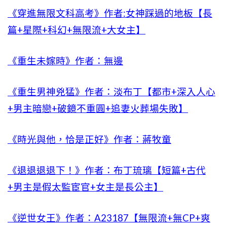
《穿進無限文科高考》作者:女神踩過的地板【長
篇+星際+科幻+無限流+大女主】
《重生未嫁時》作者：無邊
《重生男神兇猛》作者：淡布丁【都市+深入人心
+男主暗戀+破鏡不重圓+追妻火葬場失敗】
《時光與他，恰是正好》作者：蔣牧童
《退退退退下！》作者：布丁琉璃【短篇+古代
+男主是假太監宦官+女主是長公主】
《逆世女王》作者：A23187【無限流+無CP+爽