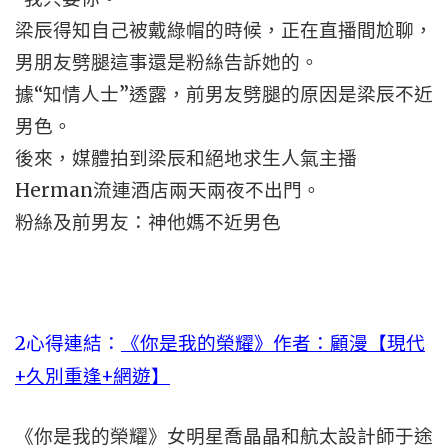
梁辰得知自己被戴綠帽的時候，正在直播間尬聊，
男朋友劈腿這事還是粉絲告訴她的。
據“知情人士”透露，前男友劈腿的原因是梁辰不近
男色。
後來，媒體拍到梁辰和絕地求生人氣主播
Herman流連酒店兩天兩夜不出門。
粉絲及前男友：神他媽不近男色
2心得連結：
《你是我的榮耀》作者：顧漫【現代
+久別重逢+網遊】
《你是我的榮耀》女明星喬晶晶和航太設計師于途