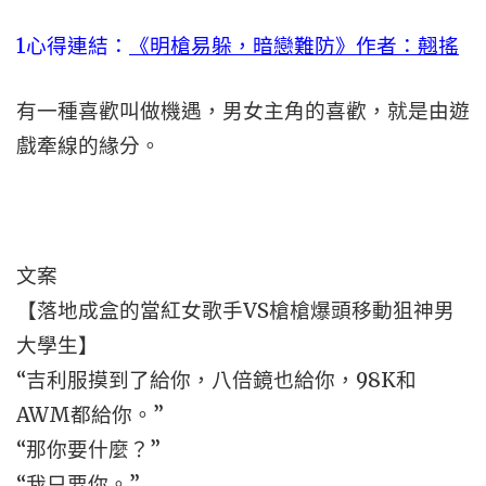
1心得連結：
《明槍易躲，暗戀難防》作者：翹搖
有一種喜歡叫做機遇，男女主角的喜歡，就是由遊
戲牽線的緣分。
文案
【落地成盒的當紅女歌手VS槍槍爆頭移動狙神男
大學生】
“吉利服摸到了給你，八倍鏡也給你，98K和
AWM都給你。”
“那你要什麼？”
“我只要你。”