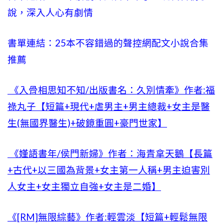
說，深入人心有劇情
書單連結：25本不容錯過的聲控網配文小說合集
推薦
《入骨相思知不知/出版書名：久別情牽》作者:福
祿丸子【短篇+現代+虐男主+男主總裁+女主是醫
生(無國界醫生)+破鏡重圓+豪門世家】
《嫤語書年/侯門新婦》作者：海青拿天鵝【長篇
+古代+以三國為背景+女主第一人稱+男主迫害別
人女主+女主獨立自強+女主是二婚】
《[RM]無限綜藝》作者:輕雲淡【短篇+輕鬆無限