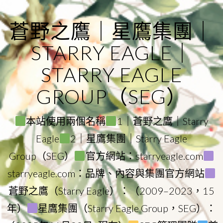
Skip
to
蒼野之鷹｜星鷹集團｜
content
STARRY EAGLE｜
STARRY EAGLE
GROUP（SEG）
本站使用兩個名稱
1｜蒼野之鷹｜Starry
Eagle
2｜星鷹集團｜Starry Eagle
Group（SEG）
官方網站：starryeagle.com
starryeagle.com：品牌、內容與集團官方網站
蒼野之鷹（Starry Eagle）：（2009–2023，15
年）
星鷹集團（Starry Eagle Group，SEG）：