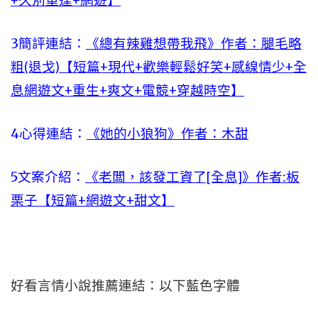
+久別重逢+網遊】
3簡評連結：
《總有辣雞想帶我飛》作者：腿毛略
粗(退戈)【短篇+現代+歡樂輕鬆好笑+感線情少+全
息網遊文+重生+爽文+電競+穿越時空】
4心得連結：
《她的小狼狗》作者：木甜
5文案介紹：
《老闆，該發工資了[全息]》作者:板
栗子【短篇+網遊文+甜文】
好看言情小說推薦連結：以下藍色字體