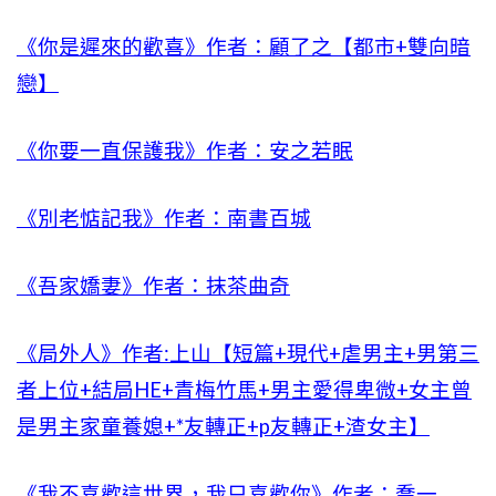
《你是遲來的歡喜》作者：顧了之【都市+雙向暗
戀】
《你要一直保護我》作者：安之若眠
《別老惦記我》作者：南書百城
《吾家嬌妻》作者：抹茶曲奇
《局外人》作者:上山【短篇+現代+虐男主+男第三
者上位+結局HE+青梅竹馬+男主愛得卑微+女主曾
是男主家童養媳+*友轉正+p友轉正+渣女主】
《我不喜歡這世界，我只喜歡你》作者：喬一