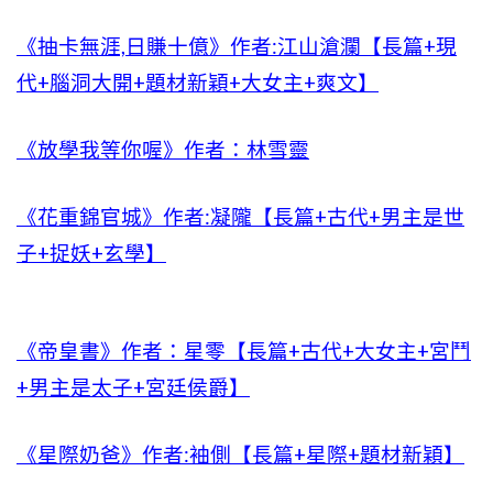
《抽卡無涯,日賺十億》作者:江山滄瀾【長篇+現
代+腦洞大開+題材新穎+大女主+爽文】
《放學我等你喔》作者：林雪靈
《花重錦官城》作者:凝隴【長篇+古代+男主是世
子+捉妖+玄學】
《帝皇書》作者：星零【長篇+古代+大女主+宮鬥
+男主是太子+宮廷侯爵】
《星際奶爸》作者:袖側【長篇+星際+題材新穎】