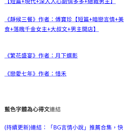
【短篇+現代+深入人心劇情多多+總裁男主】
《靜候三餐》作者：傅寶珍【短篇+暗戀言情+美
食+落魄千金女主+大叔文+男主開店】
《繁花盛宴》作者：月下蝶影
《戀愛七年》作者：惜禾
藍色字體為心得文
連結
(持續更新)連結：「BG言情小說」推薦合集，快