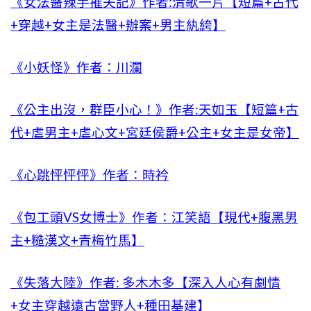
《女法醫辣手摧夫記》作者:清歌一片【短篇+古代
+穿越+女主是法醫+辦案+男主紈絝】
《小妖怪》作者：川瀾
《公主出沒，群臣小心！》作者:天如玉【短篇+古
代+虐男主+虐心文+宮廷侯爵+公主+女主是女帝】
《心跳怦怦怦》作者：時衿
《包工頭VS女博士》作者：江笑語【現代+腹黑男
主+糙漢文+青梅竹馬】
《失落大陸》作者: 多木木多【深入人心有劇情
+女主穿越遠古當野人+種田基建】