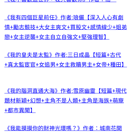
《我有四個巨星前任》作者:琅儼【深入人心有劇
情+勵志競技+大女主爽文+買股文+感情線少+姐弟
戀+女主逆襲+女主自立自強文+堅強理智】
《我的皇夫是太監》作者:三日成晶【短篇+古代
+真太監宦官+女追男+女主救贖男主+女帝+種田】
《我的腦洞直通大海》作者:雪原幽靈【短篇+現代
題材新穎+幻想+主角不是人類+主角是海族+萌寵
+都市異聞】
《我能摸摸你的財神光環嗎？》作者：城南花開