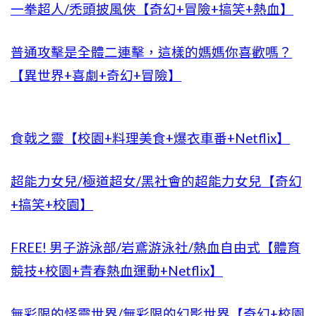
一拳超人/禿頭披風俠【奇幻+冒險+搞笑+熱血】
普通攻擊是全體二連擊，這樣的媽媽你喜歡嗎？
【異世界+喜劇+奇幻+冒險】
食戟之靈【校園+料理美食+爆衣車番+Netflix】
超能力女兒/極道超女/黑社會的超能力女兒【奇幻
+搞笑+校園】
FREE! 男子游泳部/岩鳶游泳社/熱血自由式【體育
競技+校園+青春熱血運動+Netflix】
無彩限的怪靈世界/無彩限的幻影世界【奇幻+校園