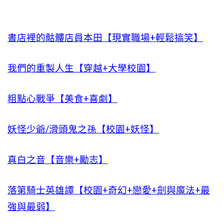
書店裡的骷髏店員本田【現實職場+輕鬆搞笑】
我們的重製人生【穿越+大學校園】
粗點心戰爭【美食+喜劇】
妖怪少爺/滑頭鬼之孫【校園+妖怪】
真白之音【音樂+勵志】
落第騎士英雄譚【校園+奇幻+戀愛+劍與魔法+最
強與最弱】