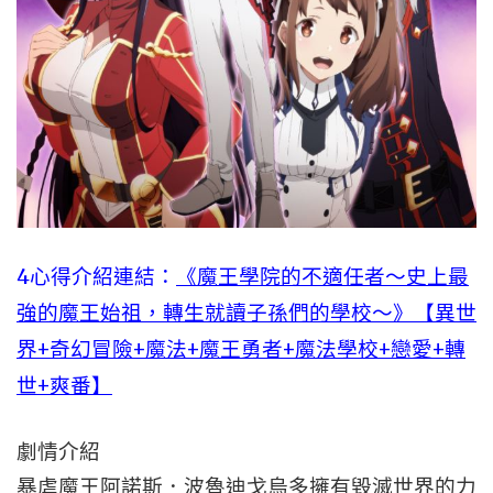
4心得介紹連結：
《魔王學院的不適任者～史上最
強的魔王始祖，轉生就讀子孫們的學校～》【異世
界+奇幻冒險+魔法+魔王勇者+魔法學校+戀愛+轉
世+爽番】
劇情介紹
暴虐魔王阿諾斯．波魯迪戈烏多擁有毀滅世界的力