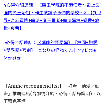
4心得介紹連結：
《魔王學院的不適任者～史上最
強的魔王始祖，轉生就讀子孫們的學校～》【異世
界+奇幻冒險+魔法+魔王勇者+魔法學校+戀愛+轉
世+爽番】
5心得介紹連結：
《鄰座的怪同學》【校園+戀愛
+雙學霸+喜劇】| となりの怪物くん | My Little
Monster
【Anime recommend list】：好看「動漫／動
畫」推薦連結(含劇情介紹、心得、結局說明)，以
下藍色字體