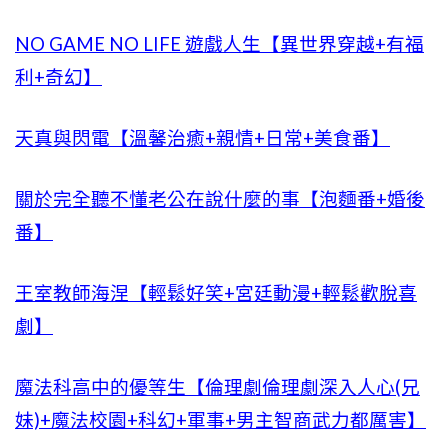
NO GAME NO LIFE 遊戲人生【異世界穿越+有福
利+奇幻】
天真與閃電【溫馨治癒+親情+日常+美食番】
關於完全聽不懂老公在說什麼的事【泡麵番+婚後
番】
王室教師海涅【輕鬆好笑+宮廷動漫+輕鬆歡脫喜
劇】
魔法科高中的優等生【倫理劇倫理劇深入人心(兄
妹)+魔法校園+科幻+軍事+男主智商武力都厲害】