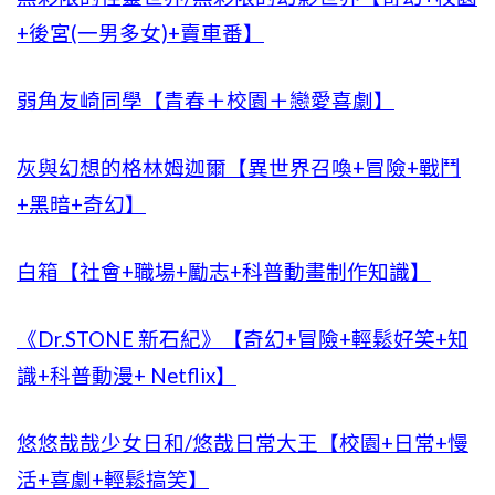
+後宮(一男多女)+賣車番】
弱角友崎同學【青春＋校園＋戀愛喜劇】
灰與幻想的格林姆迦爾【異世界召喚+冒險+戰鬥
+黑暗+奇幻】
白箱【社會+職場+勵志+科普動畫制作知識】
《Dr.STONE 新石紀》【奇幻+冒險+輕鬆好笑+知
識+科普動漫+ Netflix】
悠悠哉哉少女日和/悠哉日常大王【校園+日常+慢
活+喜劇+輕鬆搞笑】