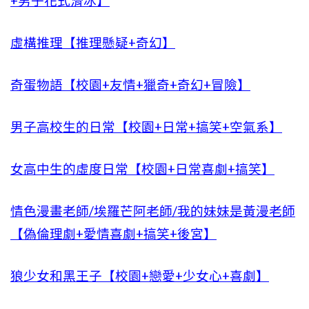
+男子花式滑冰】
虛構推理【推理懸疑+奇幻】
奇蛋物語【校園+友情+獵奇+奇幻+冒險】
男子高校生的日常【校園+日常+搞笑+空氣系】
女高中生的虛度日常【校園+日常喜劇+搞笑】
情色漫畫老師/埃羅芒阿老師/我的妹妹是黃漫老師
【偽倫理劇+愛情喜劇+搞笑+後宮】
狼少女和黑王子【校園+戀愛+少女心+喜劇】