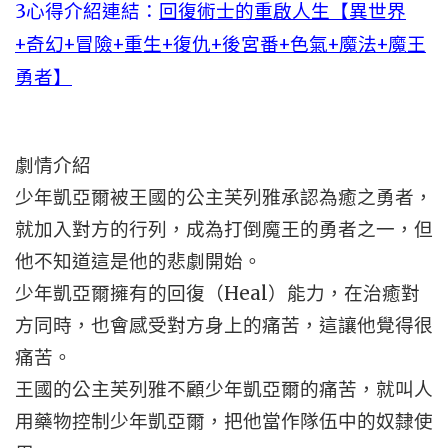
3心得介紹連結：
回復術士的重啟人生【異世界
+奇幻+冒險+重生+復仇+後宮番+色氣+魔法+魔王
勇者】
劇情介紹
少年凱亞爾被王國的公主芙列雅承認為癒之勇者，
就加入對方的行列，成為打倒魔王的勇者之一，但
他不知道這是他的悲劇開始。
少年凱亞爾擁有的回復（Heal）能力，在治癒對
方同時，也會感受對方身上的痛苦，這讓他覺得很
痛苦。
王國的公主芙列雅不顧少年凱亞爾的痛苦，就叫人
用藥物控制少年凱亞爾，把他當作隊伍中的奴隸使