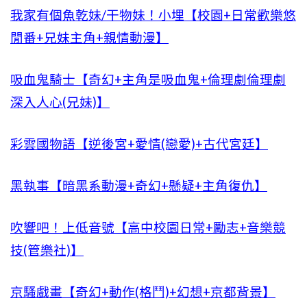
我家有個魚乾妹/干物妹！小埋【校園+日常歡樂悠
閒番+兄妹主角+親情動漫】
吸血鬼騎士【奇幻+主角是吸血鬼+倫理劇倫理劇
深入人心(兄妹)】
彩雲國物語【逆後宮+愛情(戀愛)+古代宮廷】
黑執事【暗黑系動漫+奇幻+懸疑+主角復仇】
吹響吧！上低音號【高中校園日常+勵志+音樂競
技(管樂社)】
京騷戲畫【奇幻+動作(格鬥)+幻想+京都背景】