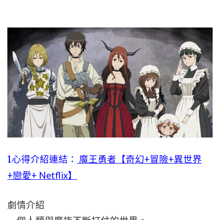
1心得介紹連結：
魔王勇者【奇幻+冒險+異世界
+戀愛+ Netflix】
劇情介紹