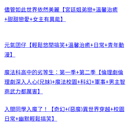
儘管如此世界依然美麗【宮廷姐弟戀+溫馨治癒
+甜甜戀愛+女主有異能】
元氣囝仔【輕鬆悠閒搞笑+溫馨治癒+日常+青年動
漫】
魔法科高中的劣等生：第一季+第二季【倫理劇倫
理劇深入人心(兄妹)+魔法校園+科幻+軍事+男主智
商武力都厲害】
入間同學入魔了！【奇幻+(惡魔)異世界穿越+校園
日常+幽默輕鬆搞笑】