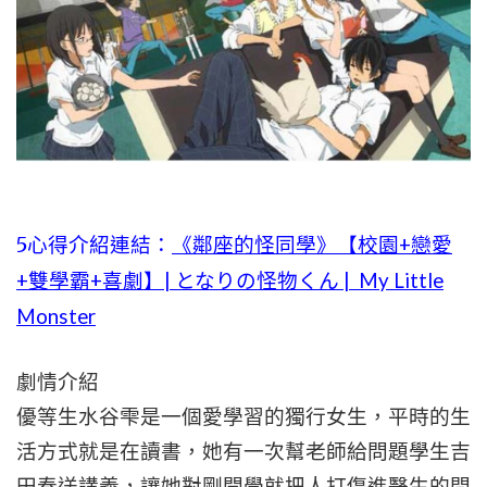
5心得介紹連結：
《鄰座的怪同學》【校園+戀愛
+雙學霸+喜劇】| となりの怪物くん | My Little
Monster
劇情介紹
優等生水谷雫是一個愛學習的獨行女生，平時的生
活方式就是在讀書，她有一次幫老師給問題學生吉
田春送講義，讓她對剛開學就把人打傷進醫生的問