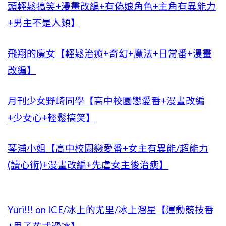
頭輕鬆搞笑+漫畫改編+有偽娘角色+主角有異能力
+男主不是人類】
飛翔的魔女【輕鬆治癒+奇幻+魔法+日常番+漫畫
改編】
月刊少女野崎同學【高中校園戀愛番+漫畫改編
+少女心+輕鬆搞笑】
琴浦小姐【高中校園戀愛番+女主有異能/超能力
(讀心術)+漫畫改編+先虐女主後治癒】
Yuri!!! on ICE/冰上的尤里/冰上溜星【運動競技番