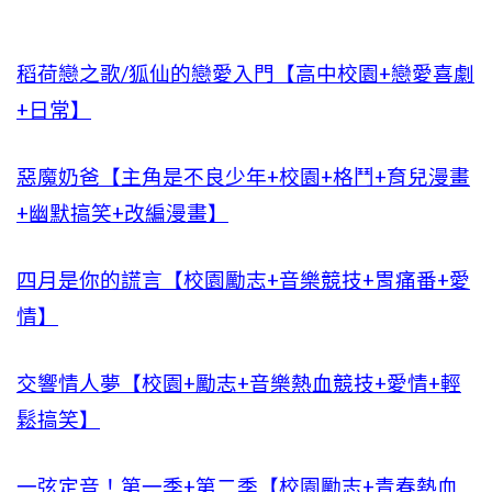
稻荷戀之歌/狐仙的戀愛入門【高中校園+戀愛喜劇
+日常】
惡魔奶爸【主角是不良少年+校園+格鬥+育兒漫畫
+幽默搞笑+改編漫畫】
四月是你的謊言【校園勵志+音樂競技+胃痛番+愛
情】
交響情人夢【校園+勵志+音樂熱血競技+愛情+輕
鬆搞笑】
一弦定音！第一季+第二季【校園勵志+青春熱血