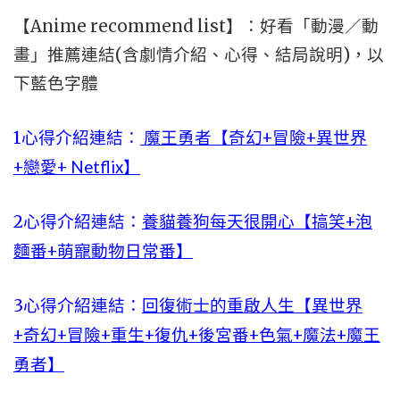
【Anime recommend list】：好看「動漫／動
畫」推薦連結(含劇情介紹、心得、結局說明)，以
下藍色字體
1心得介紹連結：
魔王勇者【奇幻+冒險+異世界
+戀愛+ Netflix】
2心得介紹連結：
養貓養狗每天很開心【搞笑+泡
麵番+萌寵動物日常番】
3心得介紹連結：
回復術士的重啟人生【異世界
+奇幻+冒險+重生+復仇+後宮番+色氣+魔法+魔王
勇者】