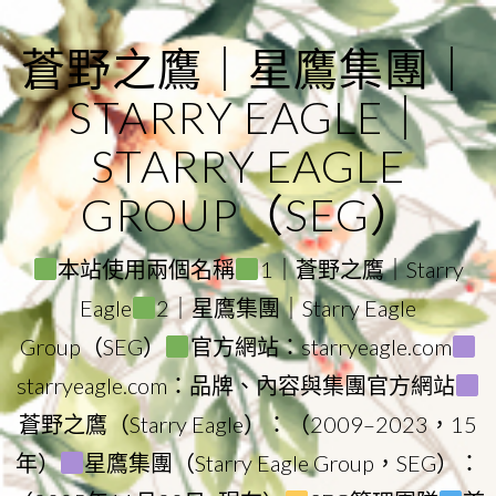
Skip
to
蒼野之鷹｜星鷹集團｜
content
STARRY EAGLE｜
STARRY EAGLE
GROUP（SEG）
本站使用兩個名稱
1｜蒼野之鷹｜Starry
Eagle
2｜星鷹集團｜Starry Eagle
Group（SEG）
官方網站：starryeagle.com
starryeagle.com：品牌、內容與集團官方網站
蒼野之鷹（Starry Eagle）：（2009–2023，15
年）
星鷹集團（Starry Eagle Group，SEG）：