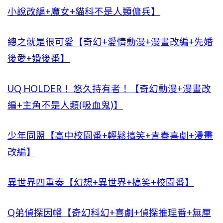
小說改編+魔女+貓科不是人類傭兵】
總之就是很可愛【奇幻+愛情動漫+漫畫改編+先婚
後愛+婚後番】
UQ HOLDER！ 悠久持有者！【奇幻動漫+漫畫改
編+主角不是人類(吸血鬼)】
少年同盟【高中校園番+輕鬆搞笑+青春喜劇+漫畫
改編】
異世界四重奏【幻想+異世界+搞笑+校園番】
Q弟偵探因幡【奇幻科幻+喜劇+偵探推理番+無厘