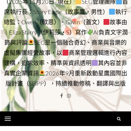
（2025年11月20日–現在）
SEG管理團隊
首
席執行長：Story Eagle（故事鷹，男性）
執行
總監：Owen（歐恩）、Gavin（蓋文）
故事由
｜Eliza Starry（伊莉莎・S）寫作
AI負責文字潤
飾與評論
SEG是一個融合奇幻、商業與音樂的
虛擬集團經營故事，以
商業管理邏輯進行內容
建構，追求效率、精準與資訊透明
其內容並非
真實企業資訊
2026年9月重新啟動星鷹國際出
版計畫（SEIPP），持續推動修稿、翻譯與出版
Facebook
Instagram
Menu