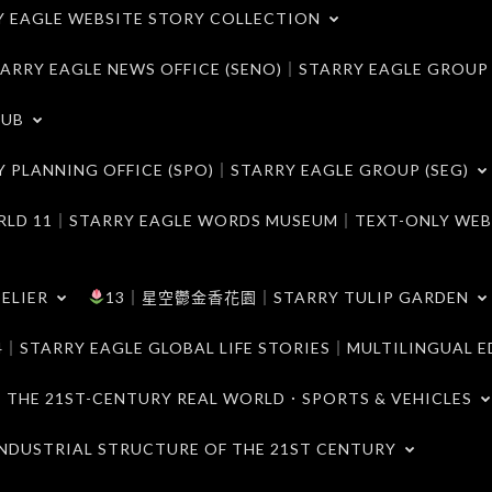
LE WEBSITE STORY COLLECTION
 EAGLE NEWS OFFICE (SENO)｜STARRY EAGLE GROUP
LUB
ANNING OFFICE (SPO)｜STARRY EAGLE GROUP (SEG)
｜STARRY EAGLE WORDS MUSEUM｜TEXT-ONLY WEB
ELIER
13｜星空鬱金香花園｜STARRY TULIP GARDEN
RY EAGLE GLOBAL LIFE STORIES｜MULTILINGUAL E
21ST-CENTURY REAL WORLD．SPORTS & VEHICLES
TRIAL STRUCTURE OF THE 21ST CENTURY