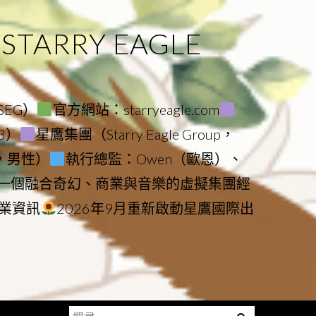
ARRY EAGLE
（SEG）
官方網站：starryeagle.com
23）
星鷹集團（Starry Eagle Group，
鷹，男性）
執行總監：Owen（歐恩）、
是一個融合奇幻、商業與音樂的虛擬集團經
業資訊
2026年9月重新啟動星鷹國際出
搜
Menu