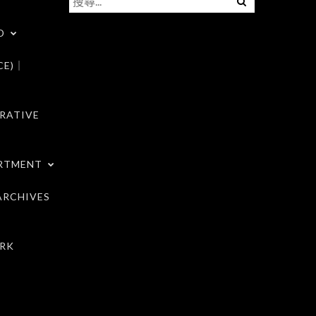
尋
D
關
鍵
CE)｜
字:
RATIVE
RTMENT
RCHIVES
RK