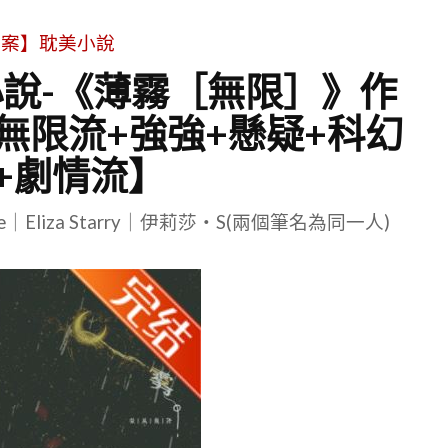
文案】耽美小說
說-《薄霧［無限］》作
無限流+強強+懸疑+科幻
+劇情流】
le｜Eliza Starry｜伊莉莎・S(兩個筆名為同一人)