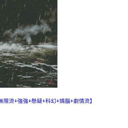
無限流+強強+懸疑+科幻+燒腦+劇情流】