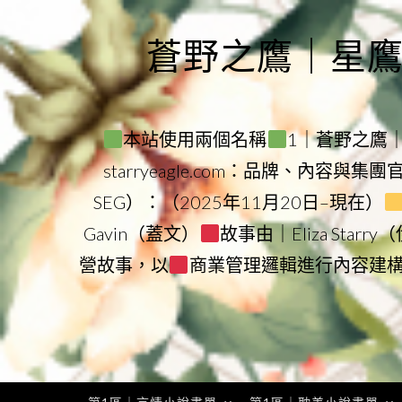
Skip
to
蒼野之鷹｜星鷹集團
content
本站使用兩個名稱
1｜蒼野之鷹｜Sta
starryeagle.com：品牌、內容與集
SEG）：（2025年11月20日–現在）
Gavin（蓋文）
故事由｜Eliza Star
營故事，以
商業管理邏輯進行內容建