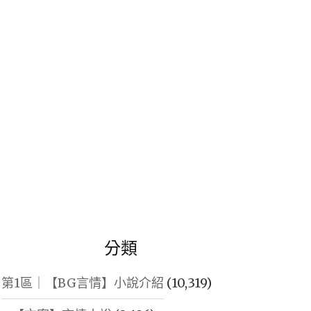
鍵
字:
分類
第1區｜【BG言情】小說介紹
(10,319)