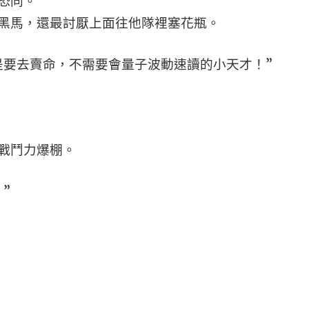
恐同。
黑馬，還最討厭上面往他隊裡塞花瓶。
是要去賣命，不需要會量子波動速讀的小天才！”
戰鬥力爆棚。
”