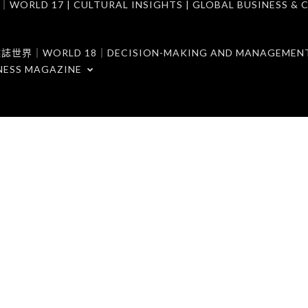
7 | CULTURAL INSIGHTS | GLOBAL BUSINESS & C
ORLD 18｜DECISION-MAKING AND MANAGEMENT 
NESS MAGAZINE