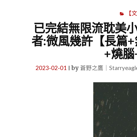
【
已完結無限流耽美小
者:微風幾許【長篇+
+燒腦
2023-02-01
by
蒼野之鷹｜Starryeag
|