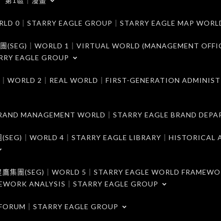
第1區｜漫畫
｜STARRY EAGLE GROUP｜STARRY EAGLE MAP WORL
)｜WORLD 1｜VIRTUAL WORLD (MANAGEMENT OFFI
RRY EAGLE GROUP
D 2｜REAL WORLD｜FIRST-GENERATION ADMINIST
MANAGEMENT WORLD｜STARRY EAGLE BRAND DEPA
ORLD 4｜STARRY EAGLE LIBRARY｜HISTORICAL A
EG)｜WORLD 5｜STARRY EAGLE WORLD FRAMEWO
MEWORK ANALYSIS｜STARRY EAGLE GROUP
ORUM｜STARRY EAGLE GROUP