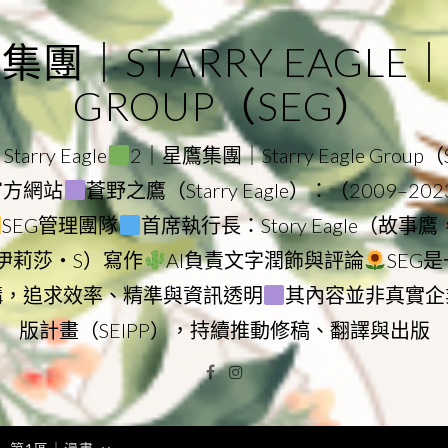
｜STARRY EAGLE｜ST
GROUP（SEG）
rry Eagle
2｜星鷹集團｜Starry Eagle Group
團官方網站
蒼野之鷹（Starry Eagle）：（2009–20
SEG管理團隊
首席執行長：Story Eagle（故事
ry（伊莉莎・S）寫作
AI負責文字潤飾與評論
SEG
構，追求效率、精準與資訊透明
其內容並非真實企
版計畫（SEIPP），持續推動修稿、翻譯與出版
Facebook
Instagram