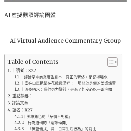
AI 虛擬觀眾評論團體
｜AI Virtual Audience Commentary Group
Table of Contents
｜讀者：X27
｜評論星空商業廣告劇本：真正的奢侈，是記得喝水
｜當進口車拋錨在花雕雞湯裡：一場關於身價的荒謬錯置
｜深夜喝水：我們努力賺錢，是為了能安心吃一碗泡麵
重點摘要：
評論文章
讀者：X27
1｜英雄角色的「身價不對稱」
2｜行為邏輯的「荒謬轉向」
3｜「神聖儀式」與「日常生活行為」的對比