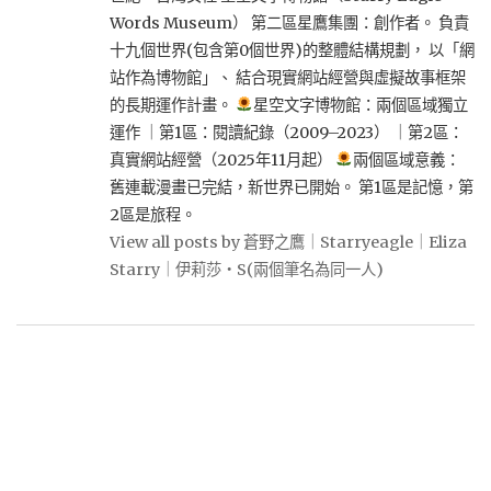
Words Museum） 第二區星鷹集團：創作者。 負責
十九個世界(包含第0個世界)的整體結構規劃， 以「網
站作為博物館」、 結合現實網站經營與虛擬故事框架
的長期運作計畫。
星空文字博物館：兩個區域獨立
運作 ｜第1區：閱讀紀錄（2009–2023） ｜第2區：
真實網站經營（2025年11月起）
兩個區域意義：
舊連載漫畫已完結，新世界已開始。 第1區是記憶，第
2區是旅程。
View all posts by 蒼野之鷹｜Starryeagle｜Eliza
Starry｜伊莉莎・S(兩個筆名為同一人)