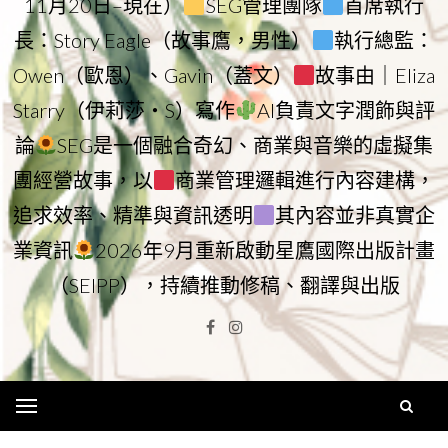
11月20日–現在）
SEG管理團隊
首席執行
長：Story Eagle（故事鷹，男性）
執行總監：
Owen（歐恩）、Gavin（蓋文）
故事由｜Eliza
Starry（伊莉莎・S）寫作
AI負責文字潤飾與評
論
SEG是一個融合奇幻、商業與音樂的虛擬集
團經營故事，以
商業管理邏輯進行內容建構，
追求效率、精準與資訊透明
其內容並非真實企
業資訊
2026年9月重新啟動星鷹國際出版計畫
（SEIPP），持續推動修稿、翻譯與出版
Facebook
Instagram
Menu