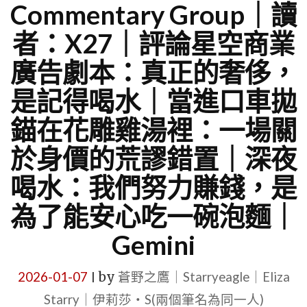
Commentary Group｜讀
者：X27｜評論星空商業
廣告劇本：真正的奢侈，
是記得喝水｜當進口車拋
錨在花雕雞湯裡：一場關
於身價的荒謬錯置｜深夜
喝水：我們努力賺錢，是
為了能安心吃一碗泡麵｜
Gemini
2026-01-07
by
蒼野之鷹｜Starryeagle｜Eliza
|
Starry｜伊莉莎・S(兩個筆名為同一人)