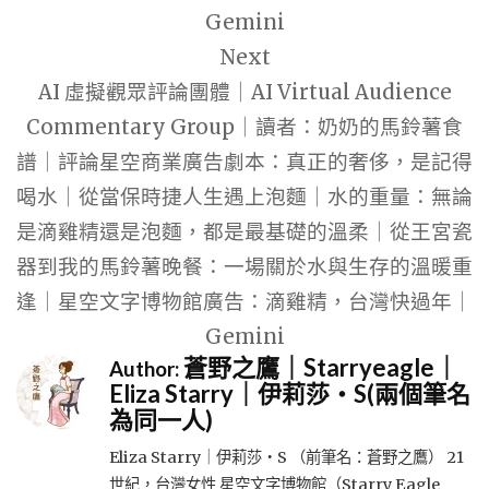
Gemini
Next
AI 虛擬觀眾評論團體｜AI Virtual Audience
Commentary Group｜讀者：奶奶的馬鈴薯食
譜｜評論星空商業廣告劇本：真正的奢侈，是記得
喝水｜從當保時捷人生遇上泡麵｜水的重量：無論
是滴雞精還是泡麵，都是最基礎的溫柔｜從王宮瓷
器到我的馬鈴薯晚餐：一場關於水與生存的溫暖重
逢｜星空文字博物館廣告：滴雞精，台灣快過年｜
Gemini
蒼野之鷹｜Starryeagle｜
Author:
Eliza Starry｜伊莉莎・S(兩個筆名
為同一人)
Eliza Starry｜伊莉莎・S （前筆名：蒼野之鷹） 21
世紀，台灣女性 星空文字博物館（Starry Eagle