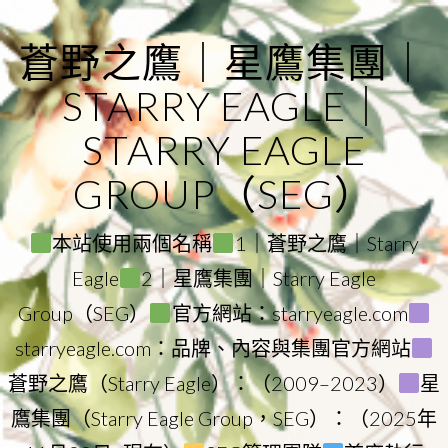
Skip
to
蒼野之鷹｜星鷹集團｜
content
STARRY EAGLE｜
STARRY EAGLE
GROUP（SEG）
本站使用兩個名稱
1｜蒼野之鷹｜Starry
Eagle
2｜星鷹集團｜Starry Eagle
Group（SEG）
官方網站：starryeagle.com
starryeagle.com：品牌、內容與集團官方網站
蒼野之鷹（Starry Eagle）：（2009–2023）
星
鷹集團（Starry Eagle Group，SEG）：（2025年