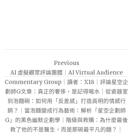
文
Previous
章
AI 虛擬觀眾評論團體｜AI Virtual Audience
導
Commentary Group｜讀者：X18｜評論星空企
覽
劃師G文章：真正的奢侈，是記得喝水｜從瓷器室
到泡麵碗：如何用「反差感」打造高明的情感行
銷？｜當泡麵變成行為藝術：解析「星空企劃師
G」的黑色幽默企劃學｜階級與救贖：為什麼最後
救了他的不是醫生，而是那碗最平凡的麵？｜