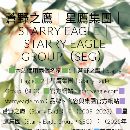
Skip
to
蒼野之鷹｜星鷹集團｜
content
STARRY EAGLE｜
STARRY EAGLE
GROUP（SEG）
本站使用兩個名稱
1｜蒼野之鷹｜Starry
Eagle
2｜星鷹集團｜Starry Eagle
Group（SEG）
官方網站：starryeagle.com
starryeagle.com：品牌、內容與集團官方網站
蒼野之鷹（Starry Eagle）：（2009–2023）
星
鷹集團（Starry Eagle Group，SEG）：（2025年