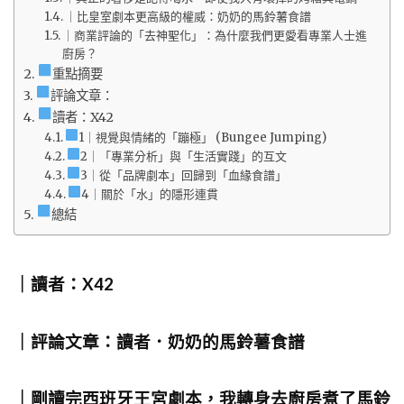
｜比皇室劇本更高級的權威：奶奶的馬鈴薯食譜
｜商業評論的「去神聖化」：為什麼我們更愛看專業人士進
廚房？
重點摘要
評論文章：
讀者：X42
1｜視覺與情緒的「蹦極」 (Bungee Jumping)
2｜「專業分析」與「生活實踐」的互文
3｜從「品牌劇本」回歸到「血緣食譜」
4｜關於「水」的隱形連貫
總結
｜讀者：X42
｜評論文章：讀者．奶奶的馬鈴薯食譜
｜剛讀完西班牙王宮劇本，我轉身去廚房煮了馬鈴