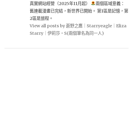
真實網站經營（2025年11月起）
兩個區域意義：
舊連載漫畫已完結，新世界已開始。 第1區是記憶，第
2區是旅程。
View all posts by 蒼野之鷹｜Starryeagle｜Eliza
Starry｜伊莉莎・S(兩個筆名為同一人)