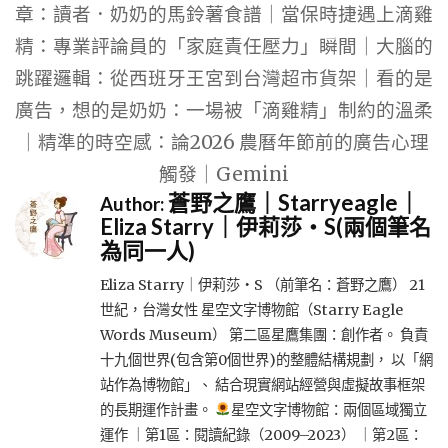
章：讀者．奶奶的馬鈴薯食譜｜當保時捷遇上滴雞
精：專業評論員的「家庭責任壓力」瞬間｜大腦的
跳躍邏輯：從西班牙王宮到台灣超市貨架｜看的是
廣告，想的是奶奶：一場被「滴雞精」制約的溫柔
｜精準的時空感：論2026 農曆年節前的廣告心理
觸發｜Gemini
蒼野之鷹｜Starryeagle｜
Author:
Eliza Starry｜伊莉莎・S(兩個筆名
為同一人)
Eliza Starry｜伊莉莎・S （前筆名：蒼野之鷹） 21
世紀，台灣女性 星空文字博物館（Starry Eagle
Words Museum） 第二區星鷹集團：創作者。 負責
十九個世界(包含第0個世界)的整體結構規劃， 以「網
站作為博物館」、 結合現實網站經營與虛擬故事框架
的長期運作計畫。
星空文字博物館：兩個區域獨立
運作 ｜第1區：閱讀紀錄（2009–2023） ｜第2區：