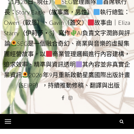
11月20日–現在）
SEG管理團隊
首席執行
長：Story Eagle（故事鷹，男性）
執行總監：
Owen（歐恩）、Gavin（蓋文）
故事由｜Eliza
Starry（伊莉莎・S）寫作
AI負責文字潤飾與評
論
SEG是一個融合奇幻、商業與音樂的虛擬集
團經營故事，以
商業管理邏輯進行內容建構，
追求效率、精準與資訊透明
其內容並非真實企
業資訊
2026年9月重新啟動星鷹國際出版計畫
（SEIPP），持續推動修稿、翻譯與出版
Facebook
Instagram
Menu