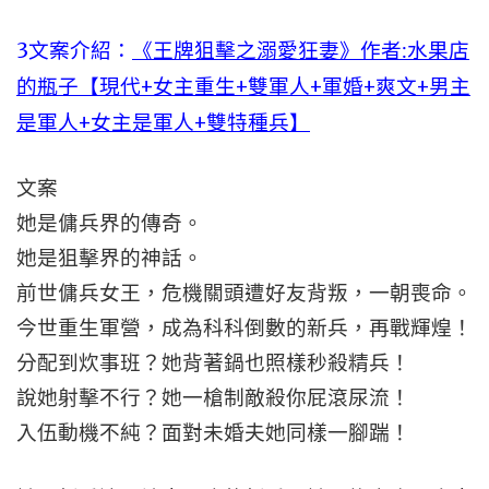
3文案介紹：
《王牌狙擊之溺愛狂妻》作者:水果店
的瓶子【現代+女主重生+雙軍人+軍婚+爽文+男主
是軍人+女主是軍人+雙特種兵】
文案
她是傭兵界的傳奇。
她是狙擊界的神話。
前世傭兵女王，危機關頭遭好友背叛，一朝喪命。
今世重生軍營，成為科科倒數的新兵，再戰輝煌！
分配到炊事班？她背著鍋也照樣秒殺精兵！
說她射擊不行？她一槍制敵殺你屁滾尿流！
入伍動機不純？面對未婚夫她同樣一腳踹！