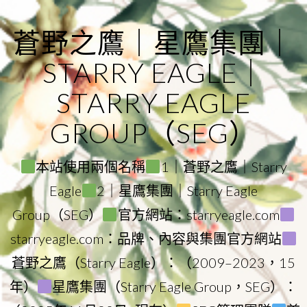
Skip
to
蒼野之鷹｜星鷹集團｜
content
STARRY EAGLE｜
STARRY EAGLE
GROUP（SEG）
本站使用兩個名稱
1｜蒼野之鷹｜Starry
Eagle
2｜星鷹集團｜Starry Eagle
Group（SEG）
官方網站：starryeagle.com
starryeagle.com：品牌、內容與集團官方網站
蒼野之鷹（Starry Eagle）：（2009–2023，15
年）
星鷹集團（Starry Eagle Group，SEG）：