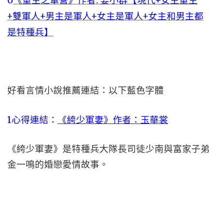
6
《重生之軍營》作者: 姜小群【現代+女主重生
+雙軍人+男主是軍人+女主是軍人+女主和男主都
是特種兵】
好看言情小說推薦連結：以下藍色字體
1
心得連結：
《絝少軍妻》作者：玉華裳
《絝少軍妻》是特種兵大隊長司徒少南與富家子弟
金一鳴的婚戀愛情故事。