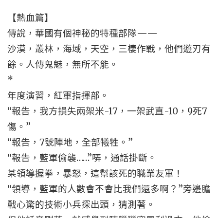
【熱血篇】
傳說，華國有個神秘的特種部隊——
沙漠，叢林，海域，天空，三棲作戰，他們遊刃有
餘。人傳鬼魅，無所不能。
*
年度演習，紅軍指揮部。
“報告，我方損失兩架米-17，一架武直-10，9死7
傷。”
“報告，7號陣地，全部犧牲。”
“報告，藍軍偷襲……”哢，通話掛斷。
某領導握拳，暴怒，這幫該死的職業友軍！
“領導，藍軍的人數會不會比我們還多啊？”旁邊膽
戰心驚的技術小兵探出頭，猜測著。