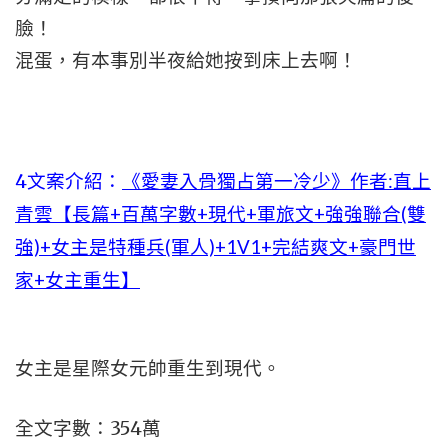
臉！
混蛋，有本事別半夜給她按到床上去啊！
4文案介紹：
《愛妻入骨獨占第一冷少》作者:直上
青雲【長篇+百萬字數+現代+軍旅文+強強聯合(雙
強)+女主是特種兵(軍人)+1V1+完結爽文+豪門世
家+女主重生】
女主是星際女元帥重生到現代。
全文字數：354萬