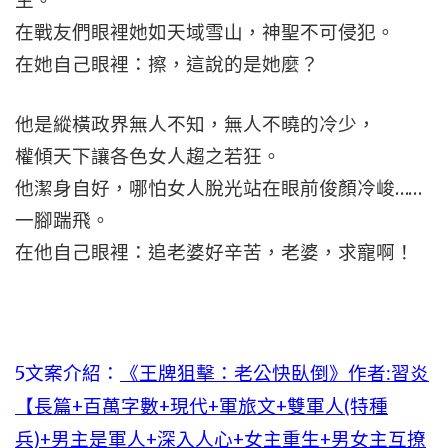
生。
在戰友們眼裡她如天域雪山，神聖不可侵犯。
在她自己眼裡：擦，這說的是她麼？
他是縱橫政界無人不知，無人不曉的冷少，
權傾天下讓各色女人趨之若狂。
他潔身自好，哪怕女人脫光站在眼前俊顏冷峻……
一腳踹飛。
在他自己眼裡：追老婆好辛苦，老婆，求寵啊！
5
文案介紹：
《王牌狙擊：老公快臥倒》作者:習炎
【長篇+百萬字數+現代+軍旅文+雙軍人(特種
兵)+男主是軍人+深入人心+女主重生+男女主互撩