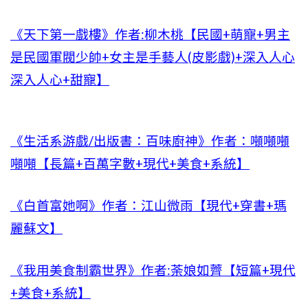
《天下第一戲樓》作者:柳木桃【民國+萌寵+男主
是民國軍閥少帥+女主是手藝人(皮影戲)+深入人心
深入人心+甜寵】
《生活系游戲/出版書：百味廚神》作者：噸噸噸
噸噸【長篇+百萬字數+現代+美食+系統】
《白首富她啊》作者：江山微雨【現代+穿書+瑪
麗蘇文】
《我用美食制霸世界》作者:荼娘如薺【短篇+現代
+美食+系統】