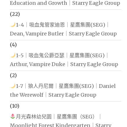
Education and Growth｜Starry Eagle Group
(22)
1-4｜吸血鬼管家迪恩｜星鷹集團(SEG)｜
Dean, Vampire Butler｜Starry Eagle Group
(4)
1-5｜吸血鬼公爵亞瑟｜星鷹集團(SEG)｜
Arthur, Vampire Duke｜Starry Eagle Group
(2)
1-7｜狼人丹尼爾｜星鷹集團(SEG)｜Daniel
the Werewolf｜Starry Eagle Group
(10)
月光森林幼兒園｜星鷹集團（SEG）｜
Moonlight Forest Kindergarten｜Starry