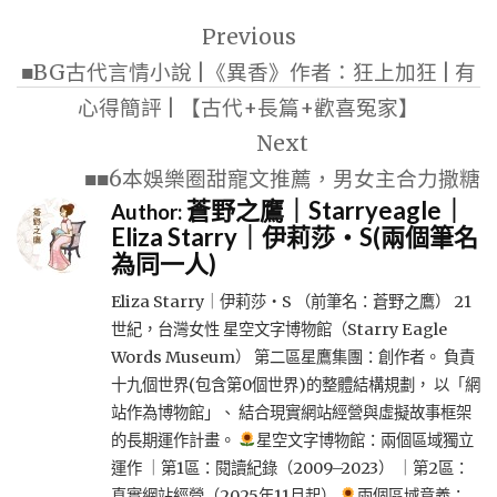
文
Previous
章
■BG古代言情小說 |《異香》作者：狂上加狂 | 有
導
心得簡評 | 【古代+長篇+歡喜冤家】
覽
Next
■■6本娛樂圈甜寵文推薦，男女主合力撒糖
蒼野之鷹｜Starryeagle｜
Author:
Eliza Starry｜伊莉莎・S(兩個筆名
為同一人)
Eliza Starry｜伊莉莎・S （前筆名：蒼野之鷹） 21
世紀，台灣女性 星空文字博物館（Starry Eagle
Words Museum） 第二區星鷹集團：創作者。 負責
十九個世界(包含第0個世界)的整體結構規劃， 以「網
站作為博物館」、 結合現實網站經營與虛擬故事框架
的長期運作計畫。
星空文字博物館：兩個區域獨立
運作 ｜第1區：閱讀紀錄（2009–2023） ｜第2區：
真實網站經營（2025年11月起）
兩個區域意義：