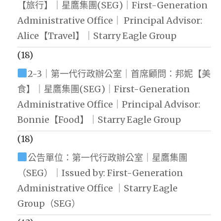
【旅行】｜星鷹集團(SEG)｜First-Generation
Administrative Office｜ Principal Advisor:
Alice【Travel】｜Starry Eagle Group
(18)
2-3｜第一代行政辦公室｜首席顧問：邦妮【美
食】｜星鷹集團(SEG)｜First-Generation
Administrative Office｜Principal Advisor:
Bonnie【Food】｜Starry Eagle Group
(18)
公告單位：第一代行政辦公室｜星鷹集團
（SEG）｜Issued by: First-Generation
Administrative Office ｜Starry Eagle
Group（SEG）