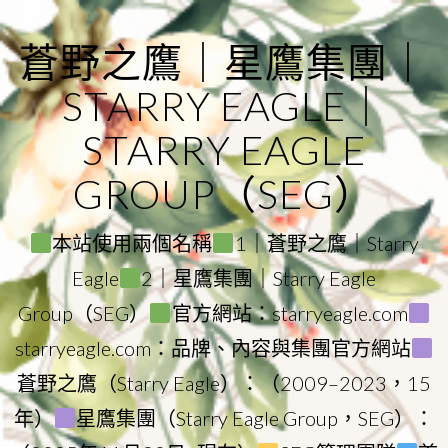
Skip
to
蒼野之鷹｜星鷹集團｜
content
STARRY EAGLE｜
STARRY EAGLE
GROUP（SEG）
本站使用兩個名稱
1｜蒼野之鷹｜Starry
Eagle
2｜星鷹集團｜Starry Eagle
Group（SEG）
官方網站：starryeagle.com
starryeagle.com：品牌、內容與集團官方網站
蒼野之鷹（Starry Eagle）：（2009–2023，15
年）
星鷹集團（Starry Eagle Group，SEG）：