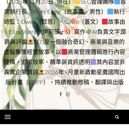
（2025年11月20日–現在）
SEG管理團隊
首
席執行長：Story Eagle（故事鷹，男性）
執行
總監：Owen（歐恩）、Gavin（蓋文）
故事由
｜Eliza Starry（伊莉莎・S）寫作
AI負責文字潤
飾與評論
SEG是一個融合奇幻、商業與音樂的
虛擬集團經營故事，以
商業管理邏輯進行內容
建構，追求效率、精準與資訊透明
其內容並非
真實企業資訊
2026年9月重新啟動星鷹國際出
版計畫（SEIPP），持續推動修稿、翻譯與出版
Facebook
Instagram
Menu