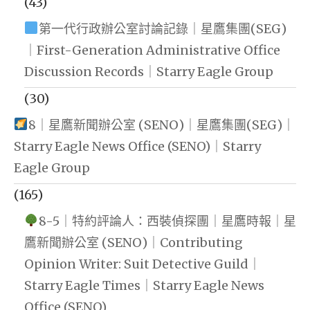
(43)
第一代行政辦公室討論記錄｜星鷹集團(SEG)
｜First-Generation Administrative Office
Discussion Records｜Starry Eagle Group
(30)
8｜星鷹新聞辦公室 (SENO)｜星鷹集團(SEG)｜
Starry Eagle News Office (SENO)｜Starry
Eagle Group
(165)
8-5｜特約評論人：西裝偵探團｜星鷹時報｜星
鷹新聞辦公室 (SENO)｜Contributing
Opinion Writer: Suit Detective Guild｜
Starry Eagle Times｜Starry Eagle News
Office (SENO)