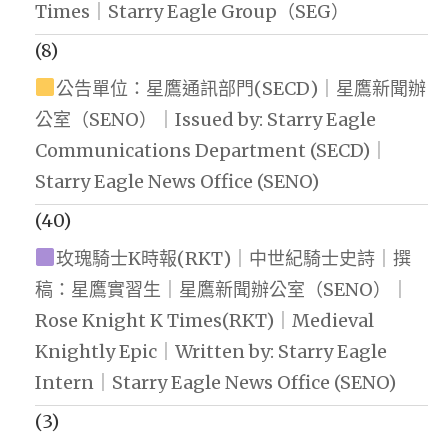
Times｜Starry Eagle Group（SEG）
(8)
公告單位：星鷹通訊部門(SECD)｜星鷹新聞辦
公室（SENO）｜Issued by: Starry Eagle
Communications Department (SECD)｜
Starry Eagle News Office (SENO)
(40)
玫瑰騎士K時報(RKT)｜中世紀騎士史詩｜撰
稿：星鷹實習生｜星鷹新聞辦公室（SENO）｜
Rose Knight K Times(RKT)｜Medieval
Knightly Epic｜Written by: Starry Eagle
Intern｜Starry Eagle News Office (SENO)
(3)