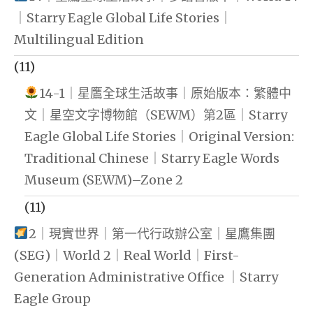
｜Starry Eagle Global Life Stories｜
Multilingual Edition
(11)
14-1｜星鷹全球生活故事｜原始版本：繁體中
文｜星空文字博物館（SEWM）第2區｜Starry
Eagle Global Life Stories｜Original Version:
Traditional Chinese｜Starry Eagle Words
Museum (SEWM)–Zone 2
(11)
2｜現實世界｜第一代行政辦公室｜星鷹集團
(SEG)｜World 2｜Real World｜First-
Generation Administrative Office ｜Starry
Eagle Group