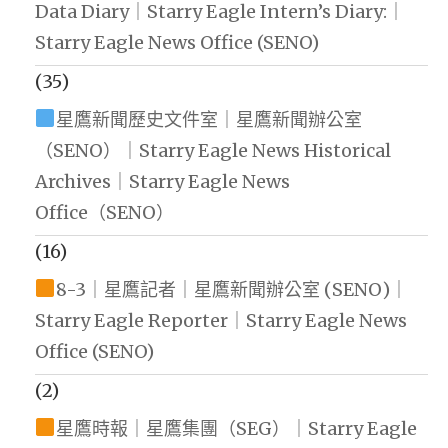
Data Diary｜Starry Eagle Intern’s Diary:｜
Starry Eagle News Office (SENO)
(35)
星鷹新聞歷史文件室｜星鷹新聞辦公室
（SENO）｜Starry Eagle News Historical
Archives｜Starry Eagle News
Office（SENO）
(16)
8-3｜星鷹記者｜星鷹新聞辦公室 (SENO)｜
Starry Eagle Reporter｜Starry Eagle News
Office (SENO)
(2)
星鷹時報｜星鷹集團（SEG）｜Starry Eagle