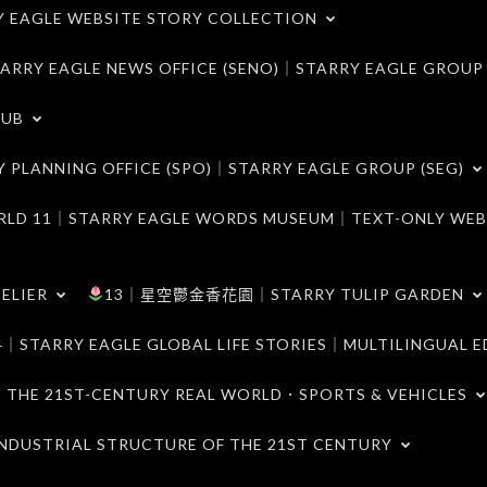
LE WEBSITE STORY COLLECTION
 EAGLE NEWS OFFICE (SENO)｜STARRY EAGLE GROUP
LUB
ANNING OFFICE (SPO)｜STARRY EAGLE GROUP (SEG)
｜STARRY EAGLE WORDS MUSEUM｜TEXT-ONLY WEB
ELIER
13｜星空鬱金香花園｜STARRY TULIP GARDEN
RY EAGLE GLOBAL LIFE STORIES｜MULTILINGUAL E
21ST-CENTURY REAL WORLD．SPORTS & VEHICLES
TRIAL STRUCTURE OF THE 21ST CENTURY