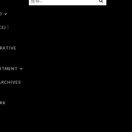
尋
D
關
鍵
CE)｜
字:
RATIVE
RTMENT
RCHIVES
RK