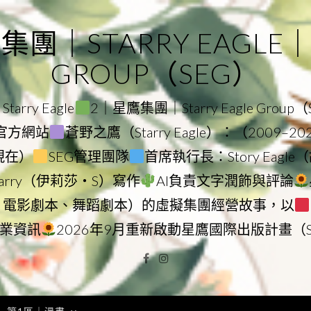
｜STARRY EAGLE｜ST
GROUP（SEG）
rry Eagle
2｜星鷹集團｜Starry Eagle Group
集團官方網站
蒼野之鷹（Starry Eagle）：（2009–2
–現在）
SEG管理團隊
首席執行長：Story Eag
Starry（伊莉莎・S）寫作
AI負責文字潤飾與評論
、電影劇本、舞蹈劇本）的虛擬集團經營故事，以
業資訊
2026年9月重新啟動星鷹國際出版計畫（
Facebook
Instagram