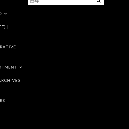
尋
D
關
鍵
CE)｜
字:
RATIVE
RTMENT
RCHIVES
RK