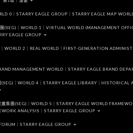
第1區｜漫畫
｜STARRY EAGLE GROUP｜STARRY EAGLE MAP WORL
)｜WORLD 1｜VIRTUAL WORLD (MANAGEMENT OFFI
RRY EAGLE GROUP
D 2｜REAL WORLD｜FIRST-GENERATION ADMINIST
MANAGEMENT WORLD｜STARRY EAGLE BRAND DEPA
ORLD 4｜STARRY EAGLE LIBRARY｜HISTORICAL A
EG)｜WORLD 5｜STARRY EAGLE WORLD FRAMEWO
MEWORK ANALYSIS｜STARRY EAGLE GROUP
ORUM｜STARRY EAGLE GROUP