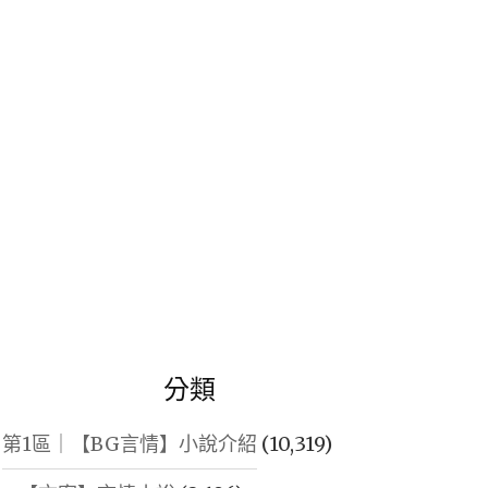
鍵
字:
分類
第1區｜【BG言情】小說介紹
(10,319)