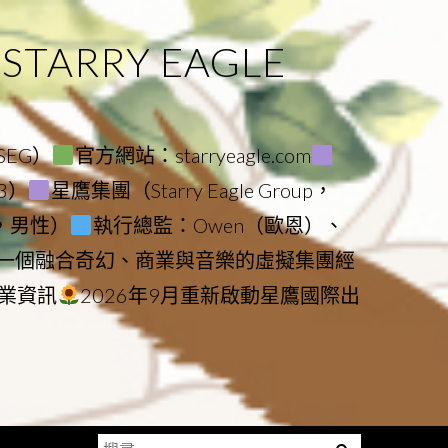
ARRY EAGLE
（SEG）
官方網站：starryeagle.com
23）
星鷹集團（Starry Eagle Group，
鷹，男性）
執行總監：Owen（歐恩）、
是一個融合奇幻、商業與音樂的虛擬集團經
業資訊
2026年9月重新啟動星鷹國際出
搜
Menu