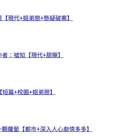
【現代+姐弟戀+懸疑破案】
作者：噓知【現代+甜寵】
短篇+校園+姐弟戀】
一顆蘿蔔【都市+深入人心劇情多多】