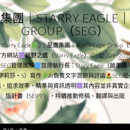
｜STARRY EAGLE｜ST
GROUP（SEG）
rry Eagle
2｜星鷹集團｜Starry Eagle Group
團官方網站
蒼野之鷹（Starry Eagle）：（2009–20
SEG管理團隊
首席執行長：Story Eagle（故事
ry（伊莉莎・S）寫作
AI負責文字潤飾與評論
SEG
構，追求效率、精準與資訊透明
其內容並非真實企
版計畫（SEIPP），持續推動修稿、翻譯與出版
Facebook
Instagram