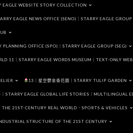
LE WEBSITE STORY COLLECTION
 EAGLE NEWS OFFICE (SENO)｜STARRY EAGLE GROUP
LUB
ANNING OFFICE (SPO)｜STARRY EAGLE GROUP (SEG)
｜STARRY EAGLE WORDS MUSEUM｜TEXT-ONLY WEB
ELIER
13｜星空鬱金香花園｜STARRY TULIP GARDEN
RY EAGLE GLOBAL LIFE STORIES｜MULTILINGUAL E
21ST-CENTURY REAL WORLD．SPORTS & VEHICLES
TRIAL STRUCTURE OF THE 21ST CENTURY