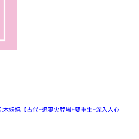
:木妖嬈【古代+追妻火葬場+雙重生+深入人心