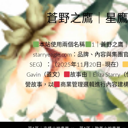
Skip
to
蒼野之鷹｜星鷹集團
content
本站使用兩個名稱
1｜蒼野之鷹｜Sta
starryeagle.com：品牌、內容與集
SEG）：（2025年11月20日–現在）
Gavin（蓋文）
故事由｜Eliza Star
營故事，以
商業管理邏輯進行內容建