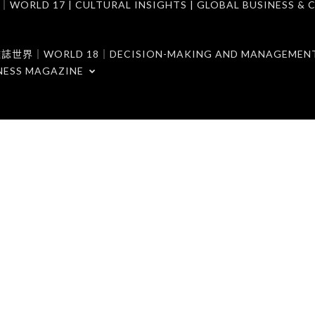
7 | CULTURAL INSIGHTS | GLOBAL BUSINESS & C
ORLD 18｜DECISION-MAKING AND MANAGEMENT 
NESS MAGAZINE