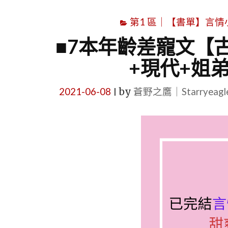
第1 區｜【書單】言情小說書
■7本年齡差寵文【
+現代+姐
2021-06-08
by
蒼野之鷹｜Starryeag
|