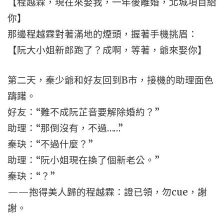
【程越霖，現在來娶我，一年後離婚，北城項目給
你】
那邊程越霖對著滿地的煙頭，握著手機挑眉：
【阮大小姐新郎跑了？成啊，等著，爺來娶你】
第二天，秦少爺和好友回到B市，接機的助理面色
躊躇。
好友：“難不成阮芷音要解除婚約？”
助理：“那倒沒有，不過……”
秦玦：“不過什麼？”
助理：“阮小姐現在換了個新老公。”
秦玦：“？”
——抱得美人歸的程越霖：證已領，勿cue，謝
謝。