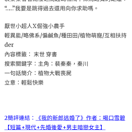
“……”我要是跳得過去還用向你求助嗎。
厭世小超人X倔強小農手
輕異能/略佛系/偏鹹魚/種田田/植物萌寵/互相扶持
der
內容標籤： 末世 穿書
搜索關鍵字：主角：裴秦秦，秦川
一句話簡介：植物大戰喪屍
立意：輕鬆快樂
2簡評連結：
《我的新郎逃婚了》作者：喝口雪碧
【短篇+現代+先婚後愛+男主暗戀女主】