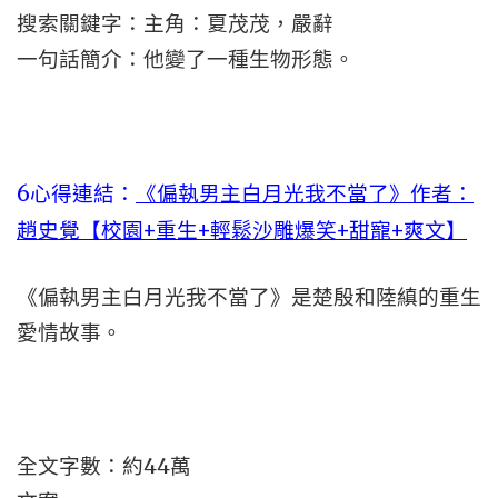
搜索關鍵字：主角：夏茂茂，嚴辭
一句話簡介：他變了一種生物形態。
6心得連結：
《偏執男主白月光我不當了》作者：
趙史覺【校園+重生+輕鬆沙雕爆笑+甜寵+爽文】
《偏執男主白月光我不當了》是楚殷和陸縝的重生
愛情故事。
全文字數：約44萬