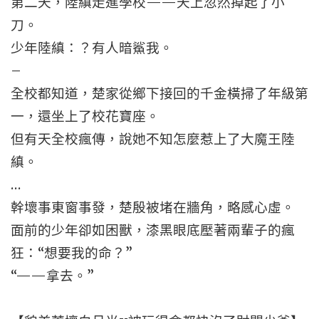
第二天，陸縝走進學校——天上忽然掉起了小
刀。
少年陸縝：？有人暗鯊我。
–
全校都知道，楚家從鄉下接回的千金橫掃了年級第
一，還坐上了校花寶座。
但有天全校瘋傳，說她不知怎麼惹上了大魔王陸
縝。
…
幹壞事東窗事發，楚殷被堵在牆角，略感心虛。
面前的少年卻如困獸，漆黑眼底壓著兩輩子的瘋
狂：“想要我的命？”
“——拿去。”