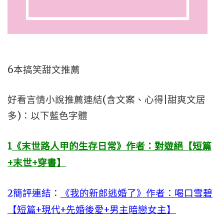
6本搞笑甜文推薦
好看言情小說推薦連結(含文案、心得|甜爽文居
多)：以下藍色字體
1
《末世路人甲的生存日常》作者：對遊絕【短篇
+末世+穿書】
2簡評連結：
《我的新郎逃婚了》作者：喝口雪碧
【短篇+現代+先婚後愛+男主暗戀女主】