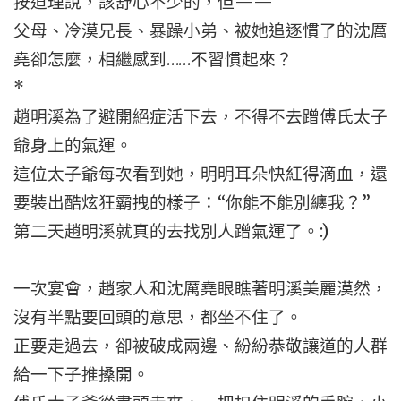
按道理說，該舒心不少的，但——
父母、冷漠兄長、暴躁小弟、被她追逐慣了的沈厲
堯卻怎麼，相繼感到……不習慣起來？
*
趙明溪為了避開絕症活下去，不得不去蹭傅氏太子
爺身上的氣運。
這位太子爺每次看到她，明明耳朵快紅得滴血，還
要裝出酷炫狂霸拽的樣子：“你能不能別纏我？”
第二天趙明溪就真的去找別人蹭氣運了。:)
一次宴會，趙家人和沈厲堯眼瞧著明溪美麗漠然，
沒有半點要回頭的意思，都坐不住了。
正要走過去，卻被破成兩邊、紛紛恭敬讓道的人群
給一下子推搡開。