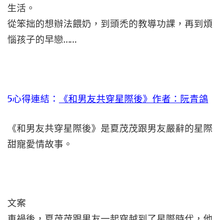
生活。
從笨拙的想辦法餵奶，到頭禿的教導功課，再到煩
惱孩子的早戀……
5心得連結：
《和男友共穿星際後》作者：阮青鴿
《和男友共穿星際後》是夏茂茂跟男友嚴辭的星際
甜寵愛情故事。
文案
車禍後，夏茂茂跟男友一起穿越到了星際時代，他