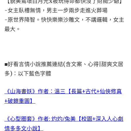
【貌美蔫壞白月光x被玩得命都快沒了財閥少爺】
-女主臥槽無情，男主一步兩步走進火葬場
-原世界降智。快快樂樂沙雕文，不講邏輯，女主
最大。
■好看言情小說推薦連結(含文案、心得|甜爽文居
多)：以下藍色字體
《山海書妖》作者：溫三【長篇+古代+仙俠修真
+破鏡重圓】
《心型圈套》作者: 灼灼/兔美【校園+深入人心劇
情多多文小說】