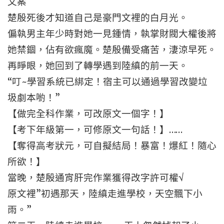
文案
楚殷死後才知道自己是豪門文裡的白月光。
偏執男主年少時對她一見鍾情，執掌財閥大權後將
她禁錮，佔有欲瘋魔。楚殷備受痛苦，淒涼早死。
再睜眼，她回到了轉學遇到陸縝的前一天。
“叮~學習系統已綁定！宿主可以通過學習改變垃
圾劇本喲！”
【做完全科作業，可改原文一個字！】
【考下年級第一，可修原文一句話！】……
【奪得高考狀元，可自擬結局！暴富！爆紅！隨心
所欲！】
當晚，楚殷通宵肝完作業獲得改字許可權√
原文裡”初遇那天，陸縝走進學校，天空飄下小
雨。”