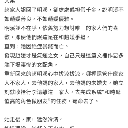
文案
趙家人認回了明溪，卻處處偏袒假千金，說明溪不
如趙媛善良，不如趙媛優雅。
明溪並不在乎，依舊努力想討唯一的家人們的喜
歡，即便他們說這是在和趙媛爭搶。
直到，她因絕症暴斃而亡。
發現趙媛才是氣運之女，自己只是這篇文裡作惡多
端下場淒慘的女配角。
重新回來的趙明溪心中拔涼拔涼，哪裡還管什麼家
人不家人，去他媽的家人，去他媽的未婚夫，她立
刻就收拾行李遠離這一家人，去完成系統“和時髦
值高的角色做朋友”的任務，苟命去了。
她走後，家中猛然冷清。