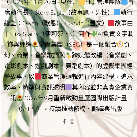
（2025年11月20日–現在）
SEG管理團隊
首
席執行長：Story Eagle（故事鷹，男性）
執行
總監：Owen（歐恩）、Gavin（蓋文）
故事由
｜Eliza Starry（伊莉莎・S）寫作
AI負責文字潤
飾與評論
星鷹集團（SEG）是一個融合
奇
幻、商業、音樂歌詞與
跨媒體改編（音樂劇、
電影劇本、遊戲劇本、舞蹈劇本）的虛擬集團經
營故事，以
商業管理邏輯進行內容建構，追求
效率、精準與資訊透明
其內容並非真實企業資
訊
2026年9月重新啟動星鷹國際出版計畫
（SEIPP），持續推動修稿、翻譯與出版
Facebook
Instagram