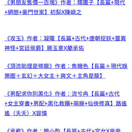
《男朋友售價一百塊》作者：糯團子【長篇+現代
+網戀+豪門世家】初梨X陳嶼之
《攻玉》作者：凝隴【長篇+古代+唐朝捉妖+靈異
神怪+宮廷侯爵】滕玉意X藺承佑
《頂流助理是條龍》作者：焦糖色【長篇＋現代娛
樂圈＋玄幻＋大女主＋爽文＋主角是龍】
《男配求你別黑化》作者：流兮冉【長篇+古代
+女主穿書+男配+黑化救贖+萌寵+仙俠修真】路遙
遙（夭夭）X容慎
《承歡》作者：簡小酌【長篇+古代+宮女X皇帝