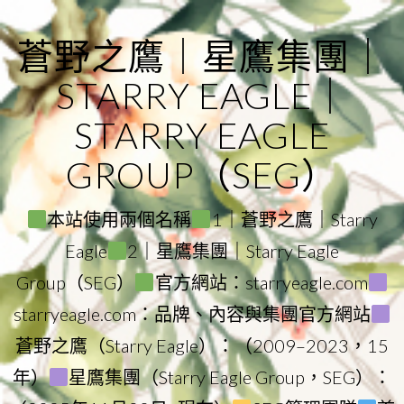
Skip
to
蒼野之鷹｜星鷹集團｜
content
STARRY EAGLE｜
STARRY EAGLE
GROUP（SEG）
本站使用兩個名稱
1｜蒼野之鷹｜Starry
Eagle
2｜星鷹集團｜Starry Eagle
Group（SEG）
官方網站：starryeagle.com
starryeagle.com：品牌、內容與集團官方網站
蒼野之鷹（Starry Eagle）：（2009–2023，15
年）
星鷹集團（Starry Eagle Group，SEG）：