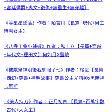
+宮廷侯爵+爽文+復仇+無重生+無穿越】
《等星星墜落》作者：陌言川【長篇+現代+男主
暗戀女主】
《八零工會小辣椒》作者：秋十八【長篇+穿越
+年代文+種田文】何如月X豐峻
《被獻祭神明後我馴服了他》作者：松庭【長篇
+西幻+穿書+神明故事】穿書公主尤莉婭x黑暗神
卡厄斯
《美人持刀》作者： 正月初四 【長篇+百萬字數
+古代+大女主】