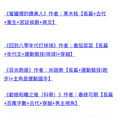
《蜜罐裡的嬌美人》作者：寒木枝【長篇+古代
+重生+宮廷侯爵+爽文】
《回到八零年代打排球》作者：番茄菜菜【長篇
+年代文+運動競技(排球)+穿越】
《百米跑道》作者：米迦樂【長篇+運動競技(跑
步)+主角是運動國手】
《勸娘和離之後（科舉）》作者：春綠可期【長篇
+百萬字數+古代+穿越+男主視角】