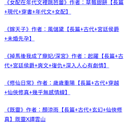
《女配在年代文裡跳芭蕾》作者：草莓甜餅【長篇
+現代+穿書+年代文+女配】
《嫁天子》作者：風儲黛【長篇+古代+宮廷侯爵
+未婚先孕】
《掉馬後我成了寵妃/深宮》作者：起躍【長篇+古
代+宮廷侯爵+爽文+復仇+深入人心有劇情】
《修仙日常》作者：歲歲重陽【長篇+古代+穿越
+仙俠修真+幾乎無感情線】
《既靈》作者：顏涼雨【長篇+古代+玄幻+仙俠修
真】既靈X譚雲山