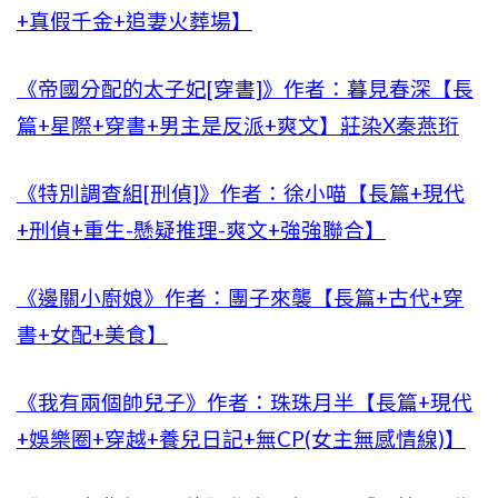
+真假千金+追妻火葬場】
《帝國分配的太子妃[穿書]》作者：暮見春深【長
篇+星際+穿書+男主是反派+爽文】莊染X秦燕珩
《特別調查組[刑偵]》作者：徐小喵【長篇+現代
+刑偵+重生-懸疑推理-爽文+強強聯合】
《邊關小廚娘》作者：團子來襲【長篇+古代+穿
書+女配+美食】
《我有兩個帥兒子》作者：珠珠月半【長篇+現代
+娛樂圈+穿越+養兒日記+無CP(女主無感情線)】