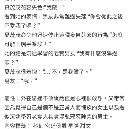
夏茂茂花容失色:“我敲！”
看到她的表情，男友非常難過失落:“你會從此之後
不愛我了嗎？”
夏茂茂命令他迅速停止這種妄自菲薄的行為:“怎麼
可能！觸手系誒！”
她的總是沉迷學習的老實男友:“我有什麼沒學過
嗎？”
夏茂茂很羞愧：“……不，是我髒了。”
男友：“哦。”
屬性：外在慫逼不敢說話但是心裡很敢想，又常常
因為覺得自己是個不是正常人而愧疚的女主以及看
似沉迷學習老實人其實混亂邪惡陣營的男主。
內容標籤： 科幻 宮廷侯爵 星際 甜文