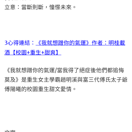
立意：當斷則斷，憧憬未來。
3心得連結：
《我就想蹭你的氣運》作者：明桂載
酒【校園+重生+甜爽】
《我就想蹭你的氣運/當我得了絕症後他們都追悔
莫及》是重生女主學霸趙明溪與富三代傅氏太子爺
傅陽曦的校園重生甜文愛情。