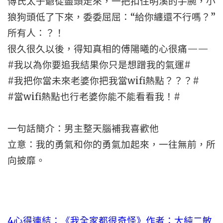
傅氏太子爺從盡頭走來，一把扣住明溪的手腕，小
狼狗頭低了下來，委委屈屈：“給你纏還不行嗎？”
所有人：？！
很久很久以後，得知真相的傅陽曦的心很痛——
#我以為你要追我結果你只是想蹭我的氣運#
#我把你當未來老婆你把我當wifi熱點？？？#
#當wifi熱點也行老婆你能不能看看我！#
一句話簡介：男主整天腦補我喜歡他
立意：我的勇氣和你的勇氣加起來，一往無前，所
向披靡。
4心得連結：
《我全家都很奇怪》作者：大純二敏