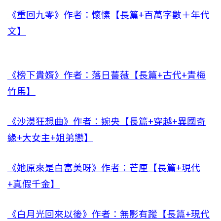
《重回九零》作者：懷愫【長篇+百萬字數＋年代
文】
《榜下貴婿》作者：落日薔薇【長篇+古代+青梅
竹馬】
《沙漠狂想曲》作者：婉央【長篇+穿越+異國奇
緣+大女主+姐弟戀】
《她原來是白富美呀》作者：芒厘【長篇+現代
+真假千金】
《白月光回來以後》作者：無影有蹤【長篇+現代