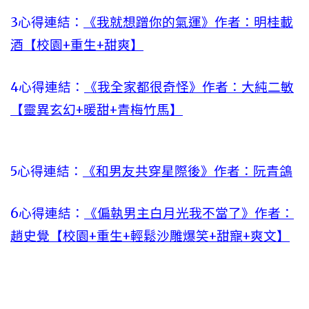
3心得連結：
《我就想蹭你的氣運》作者：明桂載
酒【校園+重生+甜爽】
4心得連結：
《我全家都很奇怪》作者：大純二敏
【靈異玄幻+暖甜+青梅竹馬】
5心得連結：
《和男友共穿星際後》作者：阮青鴿
6心得連結：
《偏執男主白月光我不當了》作者：
趙史覺【校園+重生+輕鬆沙雕爆笑+甜寵+爽文】