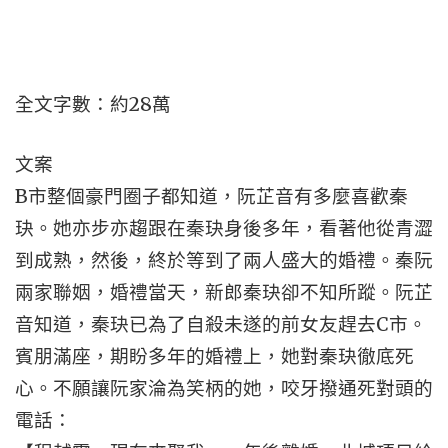
全文字數：約28萬
文案
B市整個豪門圈子都知道，阮芷音有多麼喜歡秦
玦。她亦步亦趨跟在秦玦身後多年，看著他從青澀
到成熟，然後，終於等到了兩人盛大的婚禮。秦阮
兩家聯姻，婚禮當天，新郎秦玦卻不知所蹤。阮芷
音知道，秦玦已為了自殺未遂的前女友趕去C市。
賓朋滿座，期盼多年的婚禮上，她對秦玦徹底死
心。不願讓阮家淪為笑柄的她，咬牙撥通死對頭的
電話：