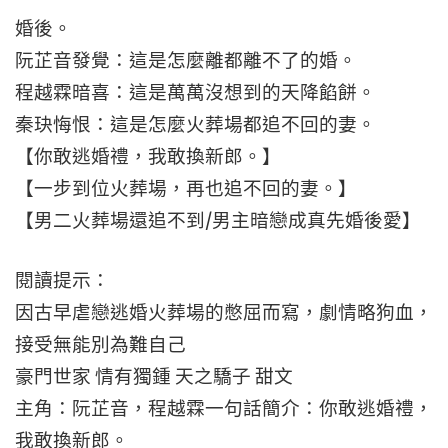
婚後。
阮芷音發覺：這是怎麼離都離不了的婚。
程越霖暗喜：這是萬萬沒想到的天降餡餅。
秦玦悔恨：這是怎麼火葬場都追不回的妻。
【你敢逃婚禮，我敢換新郎。】
【一步到位火葬場，再也追不回的妻。】
【男二火葬場還追不到/男主暗戀成真先婚後愛】
閱讀提示：
因古早虐戀逃婚火葬場的憋屈而寫，劇情略狗血，
接受無能別為難自己
豪門世家 情有獨鍾 天之驕子 甜文
主角：阮芷音，程越霖一句話簡介：你敢逃婚禮，
我敢換新郎。