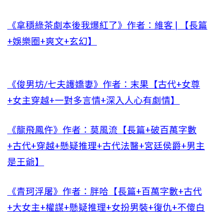
《拿穩綠茶劇本後我爆紅了》作者：維客 | 【長篇
+娛樂圈+爽文+玄幻】
《俊男坊/七夫護嬌妻》作者：末果【古代+女尊
+女主穿越+一對多言情+深入人心有劇情】
《龍飛鳳仵》作者：莫風流【長篇+破百萬字數
+古代+穿越+懸疑推理+古代法醫+宮廷侯爵+男主
是王爺】
《青珂浮屠》作者：胖哈【長篇+百萬字數+古代
+大女主+權謀+懸疑推理+女扮男裝+復仇+不傻白