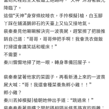
當她死裡逃生又被逼上絕路時，“天神”沐浴著晨光
降臨了。
這個“天神”身穿條紋睡衣，手拎模擬|槍，白玉腳
丫踩在鋪滿鵝卵石的天臺上又仙又接地氣。
裴秦秦見他唰唰解決完一波喪屍，趕緊擦了把臉推
銷自己道：“哥哥，哥哥伸把手啊！我會洗衣做飯
打掃還會講笑話和暖床！”
不需要。
秦川懨懨地掃了她一眼，轉身準備回屋子。
裴秦秦望著他家的菜園子，再看新湧上來的一波喪
屍大喊：“哥！我還會種菜養魚孵小雞！！”
孵小雞？
秦川丟掉模擬|槍朝她伸出手道：“跳過來！”
裴秦秦看著兩樓之間起碼相隔半條馬路寬的距離：