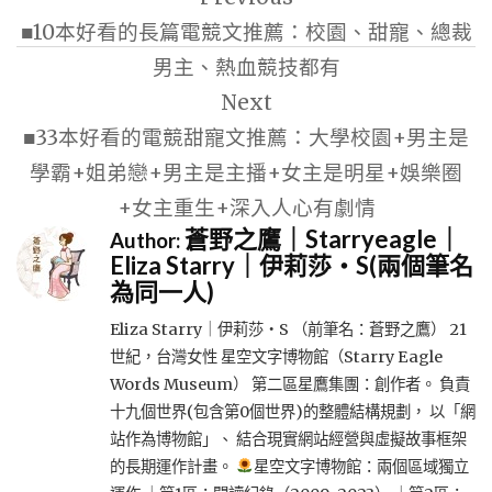
章
■10本好看的長篇電競文推薦：校園、甜寵、總裁
導
男主、熱血競技都有
覽
Next
■33本好看的電競甜寵文推薦：大學校園+男主是
學霸+姐弟戀+男主是主播+女主是明星+娛樂圈
+女主重生+深入人心有劇情
蒼野之鷹｜Starryeagle｜
Author:
Eliza Starry｜伊莉莎・S(兩個筆名
為同一人)
Eliza Starry｜伊莉莎・S （前筆名：蒼野之鷹） 21
世紀，台灣女性 星空文字博物館（Starry Eagle
Words Museum） 第二區星鷹集團：創作者。 負責
十九個世界(包含第0個世界)的整體結構規劃， 以「網
站作為博物館」、 結合現實網站經營與虛擬故事框架
的長期運作計畫。
星空文字博物館：兩個區域獨立