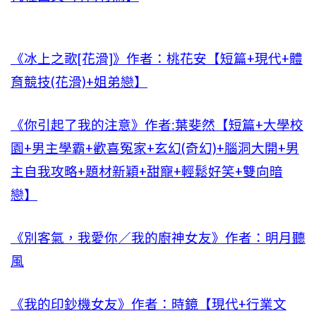
《冰上之歌[花滑]》作者：桃花安【短篇+現代+體
育競技(花滑)+姐弟戀】
《你引起了我的注意》作者:葉斐然【短篇+大學校
園+男主學霸+歡喜冤家+玄幻(奇幻)+腦洞大開+男
主自我攻略+題材新穎+甜寵+輕鬆好笑+雙向暗
戀】
《別客氣，我愛你／我的廚神女友》作者：明月聽
風
《我的印鈔機女友》作者：時鏡【現代+行業文