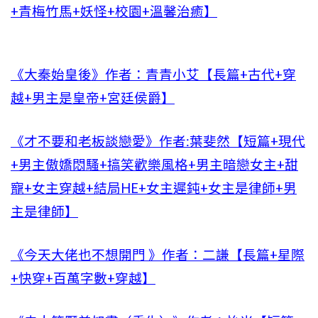
+青梅竹馬+妖怪+校園+溫馨治癒】
《大秦始皇後》作者：青青小艾【長篇+古代+穿
越+男主是皇帝+宮廷侯爵】
《才不要和老板談戀愛》作者:葉斐然【短篇+現代
+男主傲嬌悶騷+搞笑歡樂風格+男主暗戀女主+甜
寵+女主穿越+結局HE+女主遲鈍+女主是律師+男
主是律師】
《今天大佬也不想開門 》作者：二謙【長篇+星際
+快穿+百萬字數+穿越】