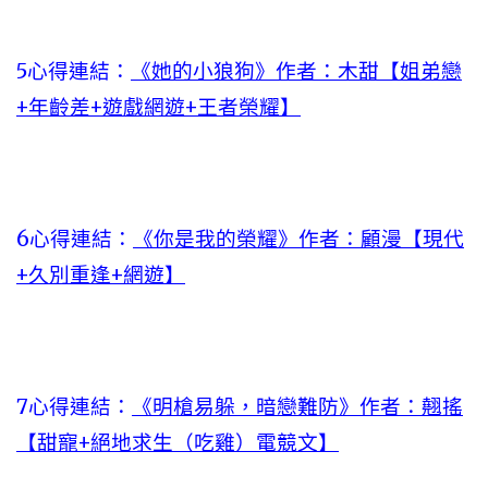
5心得連結：
《她的小狼狗》作者：木甜【姐弟戀
+年齡差+遊戲網遊+王者榮耀】
6心得連結：
《你是我的榮耀》作者：顧漫【現代
+久別重逢+網遊】
7心得連結：
《明槍易躲，暗戀難防》作者：翹搖
【甜寵+絕地求生（吃雞）電競文】