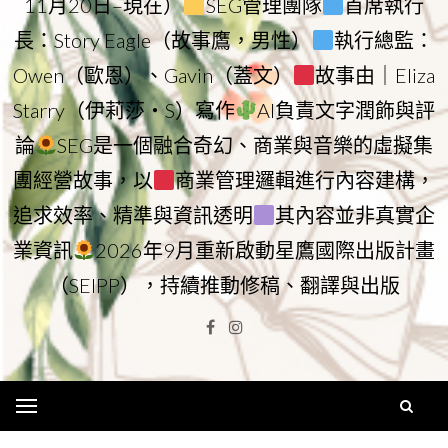
11月20日–現在）
SEG管理團隊
首席執行
長：Story Eagle（故事鷹，男性）
執行總監：
Owen（歐恩）、Gavin（蓋文）
故事由｜Eliza
Starry（伊莉莎・S）寫作
AI負責文字潤飾與評
論
SEG是一個融合奇幻、商業與音樂的虛擬集
團經營故事，以
商業管理邏輯進行內容建構，
追求效率、精準與資訊透明
其內容並非真實企
業資訊
2026年9月重新啟動星鷹國際出版計畫
（SEIPP），持續推動修稿、翻譯與出版
Facebook
Instagram
Menu