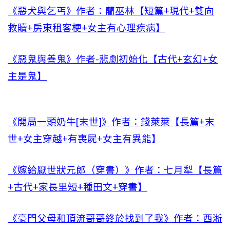
《惡犬與乞丐》作者：藺巫林【短篇+現代+雙向
救贖+房東租客梗+女主有心理疾病】
《惡鬼與善鬼》作者-悲劇初始化【古代+玄幻+女
主是鬼】
《開局一頭奶牛[末世]》作者：錢萊萊【長篇+末
世+女主穿越+有喪屍+女主有異能】
《嫁給厭世狀元郎（穿書）》作者：七月犁【長篇
+古代+家長里短+種田文+穿書】
《豪門父母和頂流哥哥終於找到了我》作者：西淅