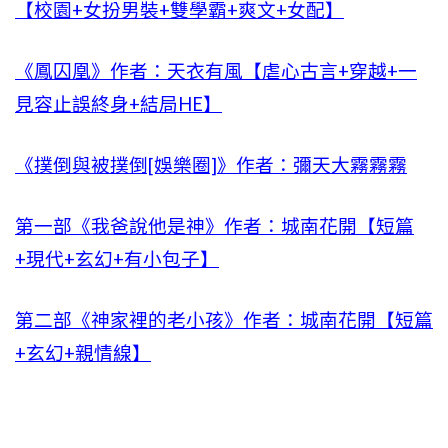
【校園+女扮男裝+雙學霸+爽文+女配】
《鳳囚凰》作者：天衣有風【虐心古言+穿越+一
見容止誤終身+結局HE】
《撲倒與被撲倒[娛樂圈]》作者：彌天大霧霧霧
第一部《我爸說他是神》作者：城南花開【短篇
+現代+玄幻+有小包子】
第二部《神家裡的老小孩》作者：城南花開【短篇
+玄幻+親情線】