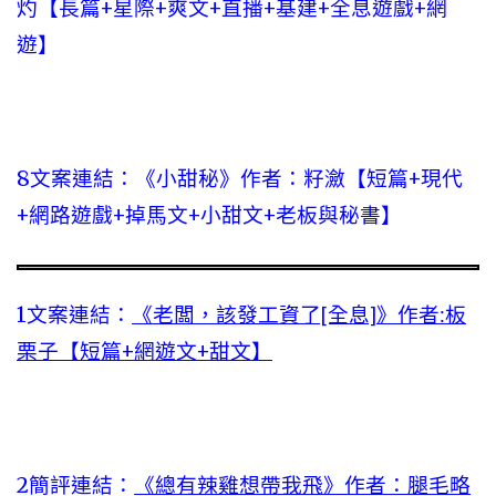
灼【長篇+星際+爽文+直播+基建+全息遊戲+網
遊】
8文案連結：
《小甜秘》作者：籽瀲【短篇+現代
+網路遊戲+掉馬文+小甜文+老板與秘書】
1文案連結：
《老闆，該發工資了[全息]》作者:板
栗子【短篇+網遊文+甜文】
2簡評連結：
《總有辣雞想帶我飛》作者：腿毛略