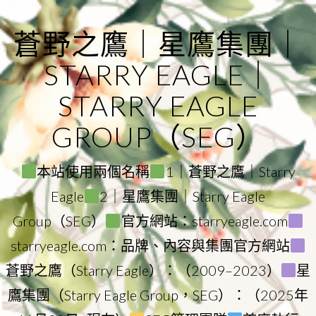
Skip
to
蒼野之鷹｜星鷹集團｜
content
STARRY EAGLE｜
STARRY EAGLE
GROUP（SEG）
本站使用兩個名稱
1｜蒼野之鷹｜Starry
Eagle
2｜星鷹集團｜Starry Eagle
Group（SEG）
官方網站：starryeagle.com
starryeagle.com：品牌、內容與集團官方網站
蒼野之鷹（Starry Eagle）：（2009–2023）
星
鷹集團（Starry Eagle Group，SEG）：（2025年