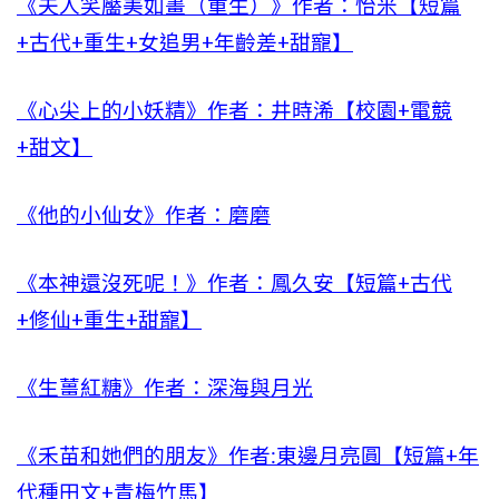
《夫人笑靨美如畫（重生）》作者：怡米【短篇
+古代+重生+女追男+年齡差+甜寵】
《心尖上的小妖精》作者：井時浠【校園+電競
+甜文】
《他的小仙女》作者：磨磨
《本神還沒死呢！》作者：鳳久安【短篇+古代
+修仙+重生+甜寵】
《生薑紅糖》作者：深海與月光
《禾苗和她們的朋友》作者:東邊月亮圓【短篇+年
代種田文+青梅竹馬】