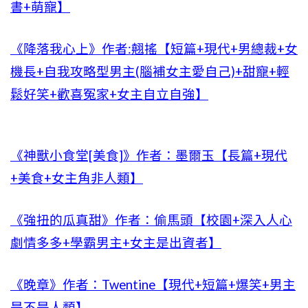
書+萌寵】
《降落我心上》作者:翹搖【短篇+現代+男總裁+女
機長+自我攻略型男主(腦補女主愛自己)+甜寵+輕
鬆好笑+歡喜冤家+女主自立自強】
《神獸小食堂[美食]》作者：墨爾玉【長篇+現代
+美食+女主角非人類】
《強扭的瓜真甜》作者：偷馬頭【校園+深入人心
劇情多多+學霸男主+女主是出資者】
《晚章》作者：Twentine【現代+短篇+爆笑+男主
是不是人類】