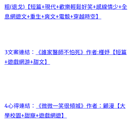
粗(退戈)【短篇+現代+歡樂輕鬆好笑+感線情少+全
息網遊文+重生+爽文+電競+穿越時空】
3文案連結：
《誰家醫師不怕死》作者:槿妤【短篇
+遊戲網游+甜文】
4心得連結：
《微微一笑很傾城》作者：顧漫【大
學校園+甜寵+遊戲網遊】