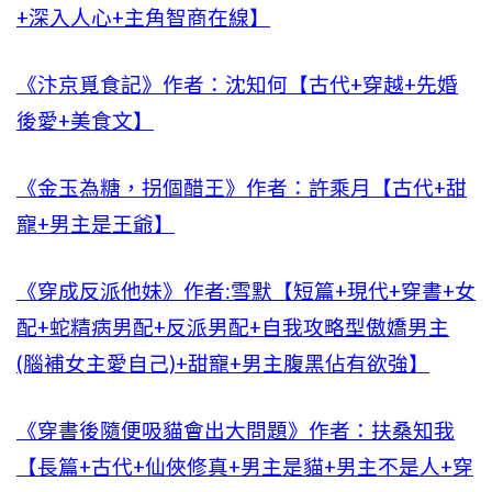
+深入人心+主角智商在線】
《汴京覓食記》作者：沈知何【古代+穿越+先婚
後愛+美食文】
《金玉為糖，拐個醋王》作者：許乘月【古代+甜
寵+男主是王爺】
《穿成反派他妹》作者:雪默【短篇+現代+穿書+女
配+蛇精病男配+反派男配+自我攻略型傲嬌男主
(腦補女主愛自己)+甜寵+男主腹黑佔有欲強】
《穿書後隨便吸貓會出大問題》作者：扶桑知我
【長篇+古代+仙俠修真+男主是貓+男主不是人+穿