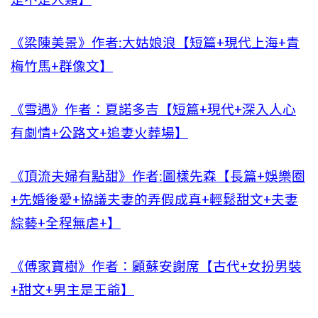
《梁陳美景》作者:大姑娘浪【短篇+現代上海+青
梅竹馬+群像文】
《雪遇》作者：夏諾多吉【短篇+現代+深入人心
有劇情+公路文+追妻火葬場】
《頂流夫婦有點甜》作者:圖樣先森【長篇+娛樂圈
+先婚後愛+協議夫妻的弄假成真+輕鬆甜文+夫妻
綜藝+全程無虐+】
《傅家寶樹》作者：顧蘇安謝席【古代+女扮男裝
+甜文+男主是王爺】