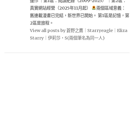
運作 ｜第1區：閱讀紀錄（2009–2023） ｜第2區：
真實網站經營（2025年11月起）
兩個區域意義：
舊連載漫畫已完結，新世界已開始。 第1區是記憶，第
2區是旅程。
View all posts by 蒼野之鷹｜Starryeagle｜Eliza
Starry｜伊莉莎・S(兩個筆名為同一人)