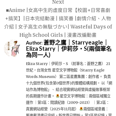
Next
■Anime |女高中生的虛度日常【校園+日常喜劇
+搞笑】|日本完結動漫 | 搞笑番 |劇情介紹、人物
介紹 | 女子高生の無駄づかい| Wasteful Days of
High School Girls | 漫畫改編動畫
蒼野之鷹｜Starryeagle｜
Author:
Eliza Starry｜伊莉莎・S(兩個筆名
為同一人)
Eliza Starry｜伊莉莎・S （前筆名：蒼野之鷹） 21
世紀，台灣女性 星空文字博物館（Starry Eagle
Words Museum） 第二區星鷹集團：創作者。 負責
十九個世界(包含第0個世界)的整體結構規劃， 以「網
站作為博物館」、 結合現實網站經營與虛擬故事框架
的長期運作計畫。
星空文字博物館：兩個區域獨立
運作 ｜第1區：閱讀紀錄（2009–2023） ｜第2區：
真實網站經營（2025年11月起）
兩個區域意義：
舊連載漫畫已完結，新世界已開始。 第1區是記憶，第