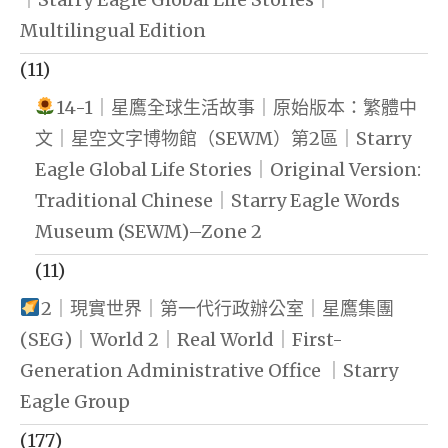
Multilingual Edition
(11)
14-1｜星鷹全球生活故事｜原始版本：繁體中
文｜星空文字博物館（SEWM）第2區｜Starry
Eagle Global Life Stories｜Original Version:
Traditional Chinese｜Starry Eagle Words
Museum (SEWM)–Zone 2
(11)
2｜現實世界｜第一代行政辦公室｜星鷹集團
(SEG)｜World 2｜Real World｜First-
Generation Administrative Office ｜Starry
Eagle Group
(177)