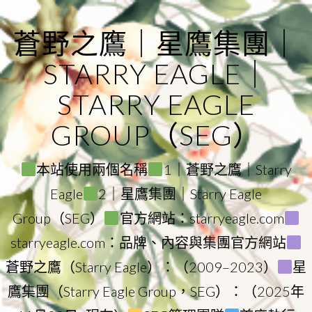
Skip
to
蒼野之鷹｜星鷹集團｜
content
STARRY EAGLE｜
STARRY EAGLE
GROUP（SEG）
本站使用兩個名稱
1｜蒼野之鷹｜Starry
Eagle
2｜星鷹集團｜Starry Eagle
Group（SEG）
官方網站：starryeagle.com
starryeagle.com：品牌、內容與集團官方網站
蒼野之鷹（Starry Eagle）：（2009–2023）
星
鷹集團（Starry Eagle Group，SEG）：（2025年