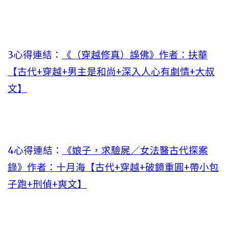
3心得連結：
《（穿越修真）誤佛》作者：扶華
【古代+穿越+男主是和尚+深入人心有劇情+大叔
文】
4心得連結：
《娘子，求驗屍／女法醫古代探案
錄》作者：十月海【古代+穿越+破鏡重圓+帶小包
子跑+刑偵+爽文】