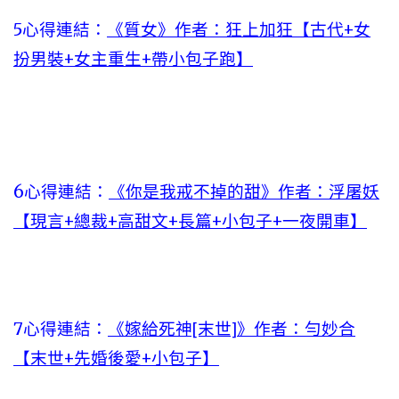
5心得連結：
《質女》作者：狂上加狂【古代+女
扮男裝+女主重生+帶小包子跑】
6心得連結：
《你是我戒不掉的甜》作者：浮屠妖
【現言+總裁+高甜文+長篇+小包子+一夜開車】
7心得連結：
《嫁給死神[末世]》作者：勻妙合
【末世+先婚後愛+小包子】