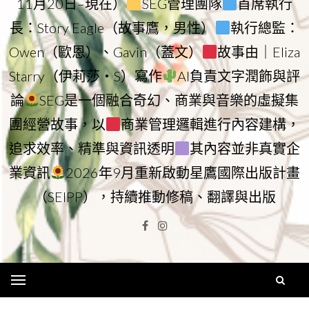
11月20日–現在）
SEG管理團隊
首席執行
長：Story Eagle（故事鷹，男性）
執行總監：
Owen（歐恩）、Gavin（蓋文）
故事由｜Eliza
Starry（伊莉莎・S）寫作
AI負責文字潤飾與評
論
SEG是一個融合奇幻、商業與音樂的虛擬集
團經營故事，以
商業管理邏輯進行內容建構，
追求效率、精準與資訊透明
其內容並非真實企
業資訊
2026年9月重新啟動星鷹國際出版計畫
（SEIPP），持續推動修稿、翻譯與出版
Facebook
Instagram
Menu