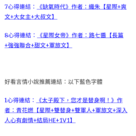
7心得連結：
《缺氧時代》作者：織朱【星際+爽
文+大女主+大叔文】
8心得連結：
《星際女帝》作者：路七醬【長篇
+強強聯合+甜文+軍旅文】
好看言情小說推薦連結：以下藍色字體
1心得連結：
《太子殿下，您才是替身啊！》作
者：青花燃【星際+雙替身+雙軍人+軍旅文+深入
人心有劇情+結局HE+1V1】