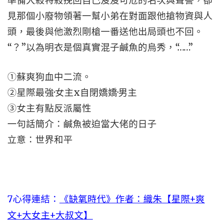
準備大殺特殺挽回自己岌岌可危的名次與聲譽，卻
見那個小廢物領著一幫小弟在對面跟他搶物資與人
頭，最後與他激烈剛槍一番送他出局頭也不回。
“？”以為明衣是個真實混子鹹魚的烏秀，“……”
①蘇爽狗血中二流。
②星際最強·女主x自閉嬌嬌·男主
③女主有點反派屬性
一句話簡介：鹹魚被迫當大佬的日子
立意：世界和平
7心得連結：
《缺氧時代》作者：織朱【星際+爽
文+大女主+大叔文】