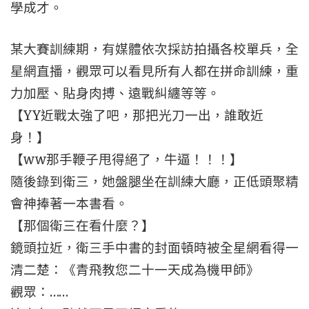
學成才。
某大賽訓練期，有媒體依次採訪拍攝各校單兵，全
星網直播，觀眾可以看見所有人都在拼命訓練，重
力加壓、貼身肉搏、遠戰糾纏等等。
【YY近戰太強了吧，那把光刀一出，誰敢近
身！】
【ww那手鞭子甩得絕了，牛逼！！！】
隨後錄到衛三，她盤腿坐在訓練大廳，正低頭聚精
會神捧著一本書看。
【那個衛三在看什麼？】
鏡頭拉近，衛三手中書的封面頓時被全星網看得一
清二楚：《青飛教您二十一天成為機甲師》
觀眾：……