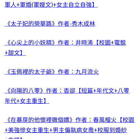
軍人+軍婚(軍嫂文)+女主自立自強】
《太子妃的榮華路》作者-秀木成林
《心尖上的小妖精》作者：井時浠【校園+電競
+甜文】
《玉佩裡的太子爺》作者：九月流火
《向陽的八零》作者：杳卻【短篇+年代文+八零
年代+女主重生】
《在暴戾的他懷裡撒個嬌》作者：春風榴火【校園
+美強慘女主重生+男主偏執病女喬+校服到婚紗