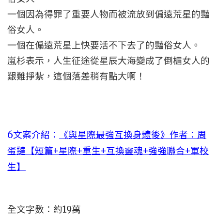
一個因為得罪了重要人物而被流放到偏遠荒星的豔
俗女人。
一個在偏遠荒星上快要活不下去了的豔俗女人。
嵐杉表示，人生征途從星辰大海變成了倒楣女人的
艱難掙紮，這個落差稍有點大啊！
6文案介紹：
《與星際最強互換身體後》作者：周
蛋撻【短篇+星際+重生+互換靈魂+強強聯合+軍校
生】
全文字數：約19萬