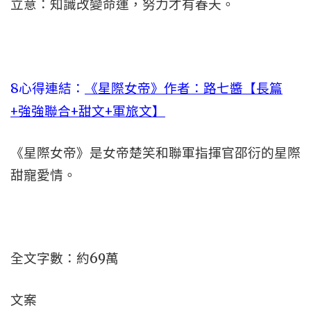
立意：知識改變命運，努力才有春天。
8心得連結：
《星際女帝》作者：路七醬【長篇
+強強聯合+甜文+軍旅文】
《星際女帝》是女帝楚笑和聯軍指揮官邵衍的星際
甜寵愛情。
全文字數：約69萬
文案