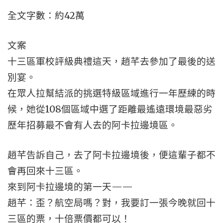
全文字數：約42萬
文案
十三區軍校評級典禮這天，趙芊去參加了最後的送
別宴。
在眾人拉幫結派的挑選特級區域進行一年歷練的時
候，她從108個區域中選了距離最遙遠環境最惡劣
歷年招募最不會有人去的阿卡拉邊境區。
趙芊告訴自己，去了阿卡拉邊境後，便這輩子都不
會再回來十三區。
來到阿卡拉邊境的第一天——
趙芊：歪？航空局嗎？對，我要訂一張今晚就回十
三區的票，十倍票價都可以！