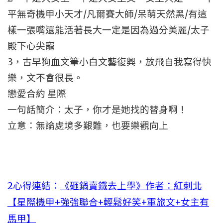
平無奇機甲小天才/凡爾賽大師/呆萌天然黑/有這
樣一張嘴還能活著長大一定是因為過分美麗/太子
殿下心尖寵
3，古早狗血文筆小白文藝復興，放飛自我寫得快
樂，文不會很長。
戀愛合約 星際
一句話簡介：太子，你才是她找的替身啊！
立意：無論處境多艱難，也要樂觀向上
2心得連結：
《砸鍋賣鐵去上學》作者：紅刺北
【星際機甲+強強聯合+輕鬆好笑+軍旅文+女主有
馬甲】