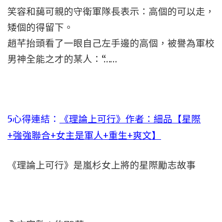
笑容和藹可親的守衛軍隊長表示：高個的可以走，
矮個的得留下。
趙芊抬頭看了一眼自己左手邊的高個，被譽為軍校
男神全能之才的某人：“……
5心得連結：
《理論上可行》作者：細品【星際
+強強聯合+女主是軍人+重生+爽文】
《理論上可行》是嵐杉女上將的星際勵志故事