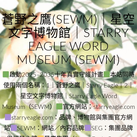
Skip
to
蒼野之鷹(SEWM)｜星空
content
文字博物館｜STARRY
EAGLE WORD
MUSEUM (SEWM)
啟動2025–2035十年真實守護計畫
本站同時
使用兩個名稱：1｜蒼野之鷹｜Starry Eagle｜2｜
星空文字博物館｜Starry Eagle Word
Museum（SEWM）
官方網站：starryeagle.com
starryeagle.com：品牌、博物館與集團官方網
站
SEWM：網站／內容品牌
SEG：集團品牌