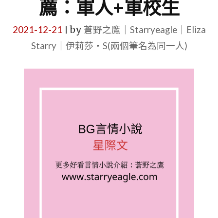
薦：軍人+軍校生
2021-12-21
by
蒼野之鷹｜Starryeagle｜Eliza
|
Starry｜伊莉莎・S(兩個筆名為同一人)