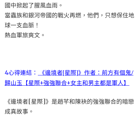
國中掀起了腥風血雨。
當蟲族和銀河帝國的戰火再燃，他們，只想保住地
球一支血脈！
熱血軍旅爽文。
4心得連結：
《邊境者[星際]》作者：前方有個鬼/
歸山玉【星際+強強聯合+女主和男主都是軍人】
《邊境者[星際]》是趙芊和陳袂的強強聯合的暗戀
成真故事。