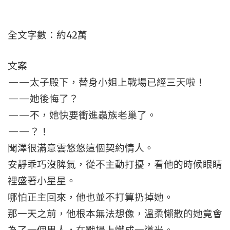
全文字數：約42萬
文案
——太子殿下，替身小姐上戰場已經三天啦！
——她後悔了？
——不，她快要衝進蟲族老巢了。
——？！
聞澤很滿意雲悠悠這個契約情人。
安靜乖巧沒脾氣，從不主動打擾，看他的時候眼睛
裡盛著小星星。
哪怕正主回來，他也並不打算扔掉她。
那一天之前，他根本無法想像，溫柔懶散的她竟會