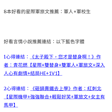
8本好看的星際軍旅文推薦：軍人+軍校生
好看言情小說推薦連結：以下藍色字體
1心得連結：
《太子殿下，您才是替身啊！》作
者：青花燃【星際+雙替身+雙軍人+軍旅文+深入
人心有劇情+結局HE+1V1】
2心得連結：
《砸鍋賣鐵去上學》作者：紅刺北
【星際機甲+強強聯合+輕鬆好笑+軍旅文+女主有
馬甲】