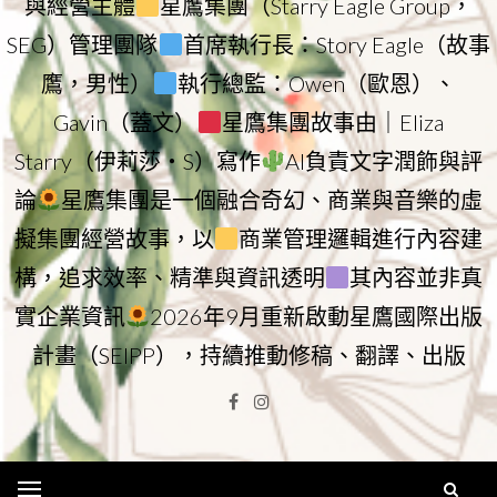
與經營主體
星鷹集團（Starry Eagle Group，
SEG）管理團隊
首席執行長：Story Eagle（故事
鷹，男性）
執行總監：Owen（歐恩）、
Gavin（蓋文）
星鷹集團故事由｜Eliza
Starry（伊莉莎・S）寫作
AI負責文字潤飾與評
論
星鷹集團是一個融合奇幻、商業與音樂的虛
擬集團經營故事，以
商業管理邏輯進行內容建
構，追求效率、精準與資訊透明
其內容並非真
實企業資訊
2026年9月重新啟動星鷹國際出版
計畫（SEIPP），持續推動修稿、翻譯、出版
Facebook
Instagram