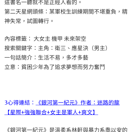
這書名一聽就不是正經人看的。
第二天星網頭條：某軍校生訓練期間不堪重負，精
神失常，試圖轉行。
內容標籤： 大女主 機甲 未來架空
搜索關鍵字：主角：衛三、應星決（男主）
一句話簡介：生活不易，多才多藝
立意：貧困少年為了追求夢想而努力奮鬥
3心得連結：
《銀河第一紀元》作者：迷路的龍
【星際+強強聯合+女主是軍人+爽文】
《銀河第一紀元》是溫柔系林軒與暴力系喬以安的