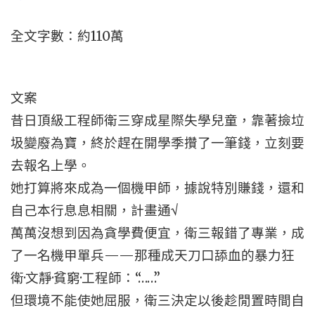
全文字數：約110萬
文案
昔日頂級工程師衛三穿成星際失學兒童，靠著撿垃
圾變廢為寶，終於趕在開學季攢了一筆錢，立刻要
去報名上學。
她打算將來成為一個機甲師，據說特別賺錢，還和
自己本行息息相關，計畫通√
萬萬沒想到因為貪學費便宜，衛三報錯了專業，成
了一名機甲單兵——那種成天刀口舔血的暴力狂
衛·文靜·貧窮·工程師：“……”
但環境不能使她屈服，衛三決定以後趁閒置時間自