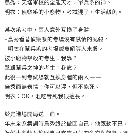
烏秀：天塔軍校的全能天才，單兵系的神。
明衣：偵察系的小廢物，考試混子，生活鹹魚。
某次系考中，兩人意外互換了身體——
-烏秀看著偵察系的考場沒有感情的亂殺。
-明衣在單兵系的考場鹹魚躺等人來殺。
被小廢物擊殺的考生：我靠？
擊殺單兵之神的考生：我靠？
此後一到考試場就互換身體的兩人——
烏秀面無表情：你可以混，但不能死。
明衣：OK，混吃等死我很擅長。
於是進場開局送一血。
年末全系集訓時烏秀終於做回自己，他感動不已，