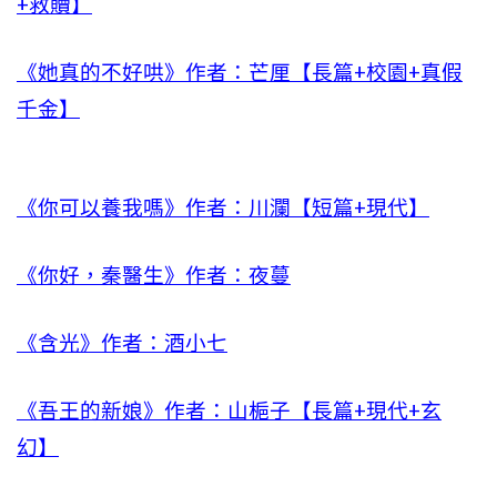
+救贖】
《她真的不好哄》作者：芒厘【長篇+校園+真假
千金】
《你可以養我嗎》作者：川瀾【短篇+現代】
《你好，秦醫生》作者：夜蔓
《含光》作者：酒小七
《吾王的新娘》作者：山梔子【長篇+現代+玄
幻】