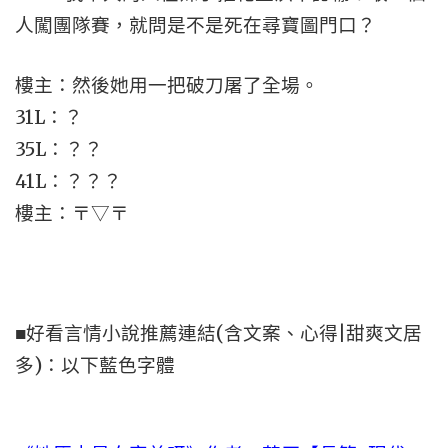
人闖團隊賽，就問是不是死在尋寶圖門口？
樓主：然後她用一把破刀屠了全場。
31L：？
35L：？？
41L：？？？
樓主：〒▽〒
■好看言情小說推薦連結(含文案、心得|甜爽文居
多)：以下藍色字體