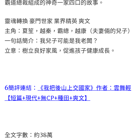
霸道總裁組成的神奇一家四口的故事。
靈魂轉換 豪門世家 業界精英 爽文
主角：夏笙，越秦，霸總，越康（夫妻倆的兒子）
一句話簡介：我兒子可能是我老闆？
立意：樹立良好家風，促進孩子健康成長。
6簡評連結：
《我把後山上交國家》作者：雲舞輕
【短篇+現代+無CP+種田+爽文】
全文字數：約38萬