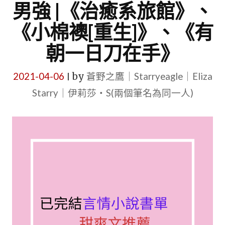
男強 |《治癒系旅館》、
《小棉襖[重生]》、《有
朝一日刀在手》
2021-04-06
by
蒼野之鷹｜Starryeagle｜Eliza
|
Starry｜伊莉莎・S(兩個筆名為同一人)