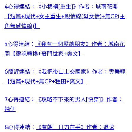
4心得連結：
《小棉襖[重生]》作者：城南花開
【短篇+現代+女主重生+親情線(母女情)+無CP(主
角無感情線)】
5心得連結：
《我有一個霸總朋友》作者：城南花
開【靈魂轉換+豪門世家+爽文】
6簡評連結：
《我把後山上交國家》作者：雲舞輕
【短篇+現代+無CP+種田+爽文】
7心得連結：
《攻略不下來的男人[快穿]》作者：
袖側
8心得連結：
《有朝一日刀在手》作者：退戈