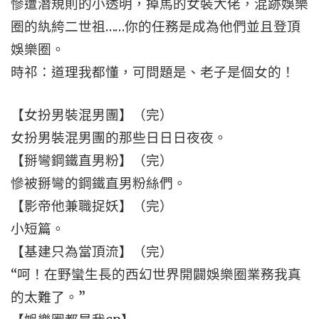
慘遭潛規則的小透明，掉馬的女裝大佬，混跡娛樂
圈的紈絝二世祖……你的任務是成為他們並且登頂
娛樂圈。
時祁：道理我都懂，可問題是、老子是個女的！
【女扮男裝混男團】（完）
女扮男裝混男團的那些日日日夜夜。
【掰彎鋼鐵直男粉】（完）
慘被掰彎的鋼鐵直男粉絲們。
【影帝他兼職捉妖】（完）
小短篇。
【基建只為當頂流】（完）
“呵！在野蠻生長的西幻世界開闢娛樂圈業務我真
的太難了。”