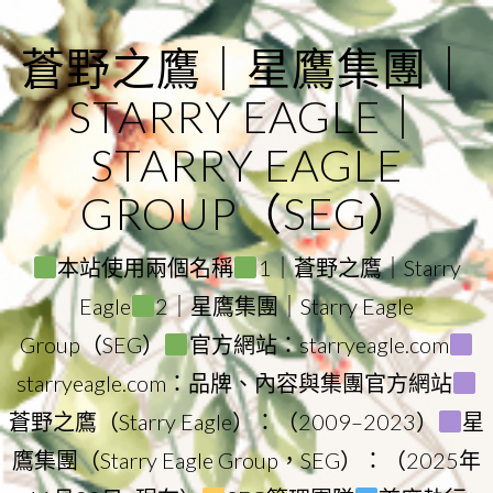
Skip
to
蒼野之鷹｜星鷹集團｜
content
STARRY EAGLE｜
STARRY EAGLE
GROUP（SEG）
本站使用兩個名稱
1｜蒼野之鷹｜Starry
Eagle
2｜星鷹集團｜Starry Eagle
Group（SEG）
官方網站：starryeagle.com
starryeagle.com：品牌、內容與集團官方網站
蒼野之鷹（Starry Eagle）：（2009–2023）
星
鷹集團（Starry Eagle Group，SEG）：（2025年