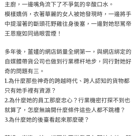
主廚，一邊嘴角流下了不爭氣的辛酸口水。
模樣嬌俏，衣著華麗的女人被她發現時，一邊將手
中提溜著的斷頭花野雞往身後塞，一邊對她怒駡帝
王恩寵如同過眼雲煙！
多年後，薑嫿的網店銷量全網第一，與網店綁定的
自媒體帶貨公司也做到行業標杆地步，同行對她好
奇的問題有三。
1.為什麼那些神奇的跨越時代、跨人認知的貨物都
只有她手裡有資源？
2.為什麼她的員工那麼忠心？行業機密打探不到也
就算了，怎麼無論開什麼條件這些人都不跳槽？
3.為什麼她的後臺看起來那麼硬？