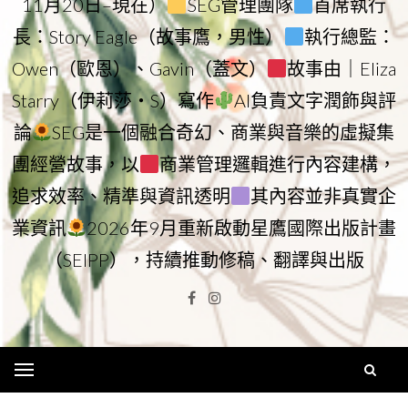
11月20日–現在）
SEG管理團隊
首席執行
長：Story Eagle（故事鷹，男性）
執行總監：
Owen（歐恩）、Gavin（蓋文）
故事由｜Eliza
Starry（伊莉莎・S）寫作
AI負責文字潤飾與評
論
SEG是一個融合奇幻、商業與音樂的虛擬集
團經營故事，以
商業管理邏輯進行內容建構，
追求效率、精準與資訊透明
其內容並非真實企
業資訊
2026年9月重新啟動星鷹國際出版計畫
（SEIPP），持續推動修稿、翻譯與出版
Facebook
Instagram
Menu