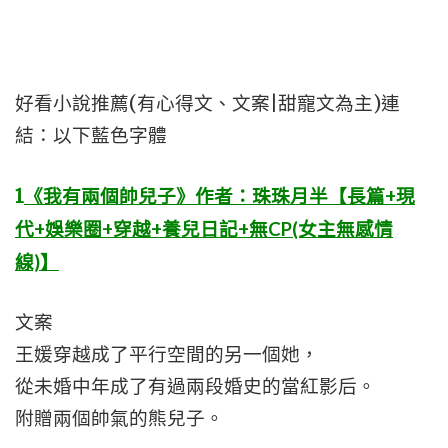
好看小說推薦(有心得文、文案|甜寵文為主)連
結：以下藍色字體
1
《我有兩個帥兒子》作者：珠珠月半【長篇+現
代+娛樂圈+穿越+養兒日記+無CP(女主無感情
線)】
文案
王媛穿越成了平行空間的另一個她，
從未婚中年成了有過兩段婚史的當紅影后。
附贈兩個帥氣的熊兒子。