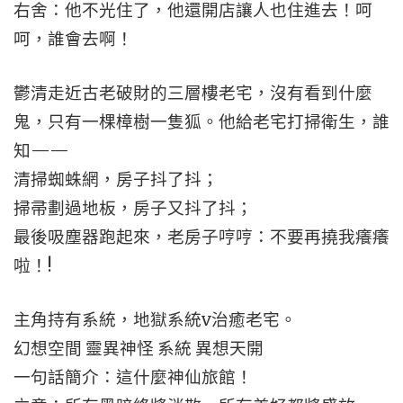
右舍：他不光住了，他還開店讓人也住進去！呵
呵，誰會去啊！
鬱清走近古老破財的三層樓老宅，沒有看到什麼
鬼，只有一棵樟樹一隻狐。他給老宅打掃衛生，誰
知——
清掃蜘蛛網，房子抖了抖；
掃帚劃過地板，房子又抖了抖；
最後吸塵器跑起來，老房子哼哼：不要再撓我癢癢
啦！!
主角持有系統，地獄系統v治癒老宅。
幻想空間 靈異神怪 系統 異想天開
一句話簡介：這什麼神仙旅館！