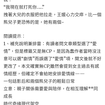
“我現在就打死你……”
拽著大兒的衣服把他拉走，王媛心力交瘁，比一個
熊兒子更恐怖的是，她有兩個~
閱讀提示：
1、補充說明兼排雷：有讀者問文章類型選了“愛
情”，但是標籤又是無CP。是因為蠢作者當時沒注
意可以選“劇情”而誤選了“愛情”項，開文後就不好
更改了。本文確實無CP,雖然會提到女主過去有感
情經歷，但確定不會給她安排愛情線——
一句話影后和兩個熊兒子的輕鬆日常
立意：親子關係需要愛與陪伴，在相互理解**同
成長
時代奇緣現代架空