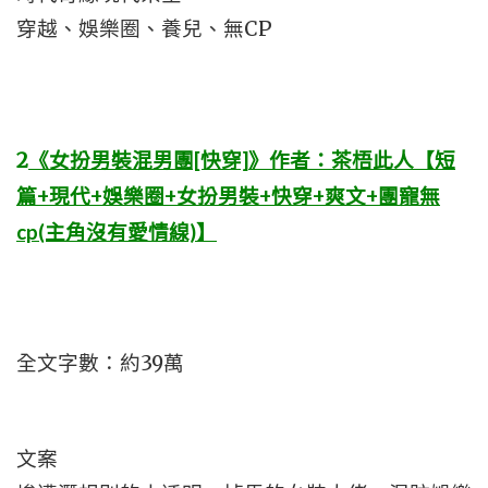
穿越、娛樂圈、養兒、無CP
2
《女扮男裝混男團[快穿]》作者：茶梧此人【短
篇+現代+娛樂圈+女扮男裝+快穿+爽文+團寵無
cp(主角沒有愛情線)】
全文字數：約39萬
文案