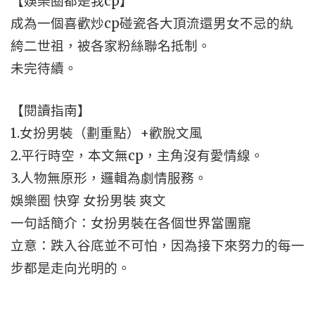
【娛樂圈都是我cp】
成為一個喜歡炒cp碰瓷各大頂流還男女不忌的紈
絝二世祖，被各家粉絲聯名抵制。
未完待續。
【閱讀指南】
1.女扮男裝（劃重點）+歡脫文風
2.平行時空，本文無cp，主角沒有愛情線。
3.人物無原形，邏輯為劇情服務。
娛樂圈 快穿 女扮男裝 爽文
一句話簡介：女扮男裝在各個世界當團寵
立意：跌入谷底並不可怕，因為接下來努力的每一
步都是走向光明的。