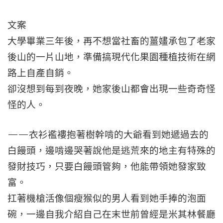
文案
大學畢業三年後，再不想當社畜的薑嫿承包了老家
後山的一片山地，準備搞現代化果園種植技術在網
路上自產自銷。
卻沒想到每到夜晚，她家後山都會出現一些奇奇怪
怪的人。
——衣衫襤褸抱著樹幹啃的大爺看到她遞過去的
白饅頭，邊啃邊哭著說他是逃荒來的地主有特殊的
發財技巧，只要白饅頭管夠，他能帶領她發家致
富。
扛著機槍活像個瘦猴似的男人看到她手捧的泡面
碗，一邊自我介紹自己在末世前曾經是米其林餐廳