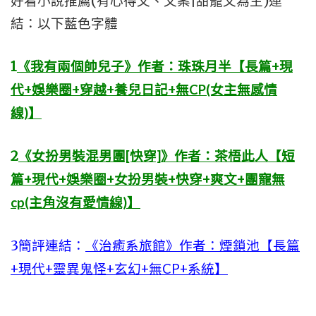
好看小說推薦(有心得文、文案|甜寵文為主)連
結：以下藍色字體
1
《我有兩個帥兒子》作者：珠珠月半【長篇+現
代+娛樂圈+穿越+養兒日記+無CP(女主無感情
線)】
2
《女扮男裝混男團[快穿]》作者：茶梧此人【短
篇+現代+娛樂圈+女扮男裝+快穿+爽文+團寵無
cp(主角沒有愛情線)】
3簡評連結：
《治癒系旅館》作者：煙鎖池【長篇
+現代+靈異鬼怪+玄幻+無CP+系統】