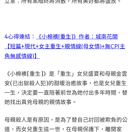
立意：所有黑暗終將消散，所有美好都將盛放。
4心得連結：
《小棉襖[重生]》作者：城南花開
【短篇+現代+女主重生+親情線(母女情)+無CP(主
角無感情線)】
《小棉襖[重生]》是「重生」女兒盛夏和母親金雲
安(已出獄殺人犯)的甜暖治癒故事，也是女兒重生
一生，決定要一直陪著前世為她付出多年時間，替
她找出真兇母親的親情故事。
母親殺人是有原因，是為了替自己討回被欺負的公
道，而女兒重生這一世，在母親保護下，離開家