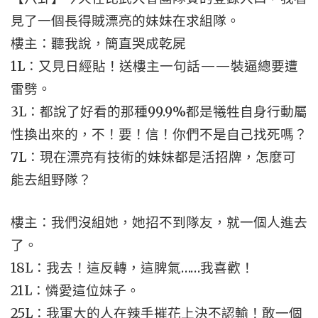
見了一個長得賊漂亮的妹妹在求組隊。
樓主：聽我說，簡直哭成乾屍
1L：又見日經貼！送樓主一句話——裝逼總要遭
雷劈。
3L：都說了好看的那種99.9%都是犧牲自身行動屬
性換出來的，不！要！信！你們不是自己找死嗎？
7L：現在漂亮有技術的妹妹都是活招牌，怎麼可
能去組野隊？
樓主：我們沒組她，她招不到隊友，就一個人進去
了。
18L：我去！這反轉，這脾氣……我喜歡！
21L：憐愛這位妹子。
25L：我軍大的人在辣手摧花上決不認輸！敢一個