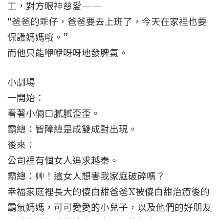
工，對方眼神慈愛——
“爸爸的乖仔，爸爸要去上班了，今天在家裡也要
保護媽媽哦。”
而他只能咿咿呀呀地發脾氣。
小劇場
一開始：
看著小倆口膩膩歪歪。
霸總：智障總是成雙成對出現。
後來：
公司裡有個女人追求越秦。
霸總：艸！這女人想害我家庭破碎嗎？
幸福家庭裡長大的傻白甜爸爸X被傻白甜治癒後的
霸氣媽媽，可可愛愛的小兒子，以及他們的好朋友