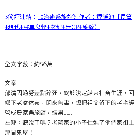
3簡評連結：
《治癒系旅館》作者：煙鎖池【長篇
+現代+靈異鬼怪+玄幻+無CP+系統】
全文字數：約56萬
文案
郁清因過勞差點猝死，終於決定結束社畜生涯，回
鄉下老家休養，閑來無事，想把祖父留下的老宅經
營成農家樂旅館，結果……
左鄰：聽說了嗎？老鬱家的小子住進了他們家祖上
那間鬼屋！