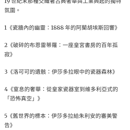
19 世紀末那種交織著古典奢華與工業興起的獨特
氛圍。
1《瓷牆內的幽靈：1888 年的阿蘭胡埃斯回響》
2《破碎的布恩雷蒂羅：一座皇宮書房的百年孤
寂》
3《洛可可的遺骸：伊莎多拉眼中的瓷器森林》
4《窒息的奢華：從皇家瓷器室到維多利亞式的
「恐怖真空」》
5《舊世界的標本：伊莎多拉給朱利安的審美警
告》