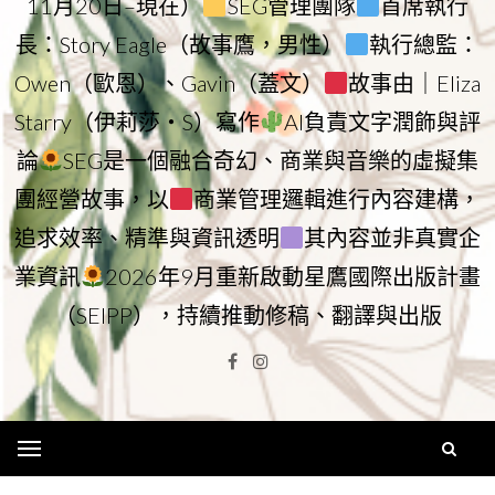
11月20日–現在）
SEG管理團隊
首席執行
長：Story Eagle（故事鷹，男性）
執行總監：
Owen（歐恩）、Gavin（蓋文）
故事由｜Eliza
Starry（伊莉莎・S）寫作
AI負責文字潤飾與評
論
SEG是一個融合奇幻、商業與音樂的虛擬集
團經營故事，以
商業管理邏輯進行內容建構，
追求效率、精準與資訊透明
其內容並非真實企
業資訊
2026年9月重新啟動星鷹國際出版計畫
（SEIPP），持續推動修稿、翻譯與出版
Facebook
Instagram
Menu