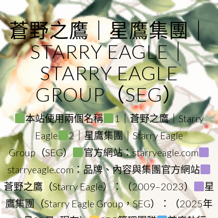
Skip
to
蒼野之鷹｜星鷹集團｜
content
STARRY EAGLE｜
STARRY EAGLE
GROUP（SEG）
本站使用兩個名稱
1｜蒼野之鷹｜Starry
Eagle
2｜星鷹集團｜Starry Eagle
Group（SEG）
官方網站：starryeagle.com
starryeagle.com：品牌、內容與集團官方網站
蒼野之鷹（Starry Eagle）：（2009–2023）
星
鷹集團（Starry Eagle Group，SEG）：（2025年