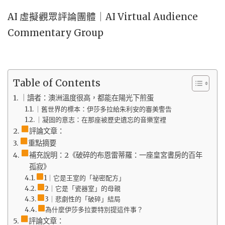
AI 虛擬觀眾評論團體｜AI Virtual Audience
Commentary Group
Table of Contents
｜讀者：澳洲溫度很高，都能在陽光下煎蛋
｜舊世界的標本：伊莎多拉給朱利安的審美警告
｜凝固的意志：在那座被歷史遺忘的音樂室裡
評論文章：
重點摘要
補充說明：2《破碎的布恩雷蒂羅：一座皇宮書房的百年
孤寂》
1｜它是王室的「祕密配方」
2｜它是「瓷器室」的母親
3｜悲劇性的「破碎」結局
為什麼伊莎多拉要特別提這件事？
評論文章：