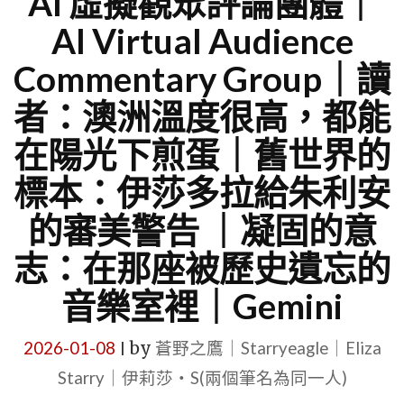
AI 虛擬觀眾評論團體｜
AI Virtual Audience
Commentary Group｜讀
者：澳洲溫度很高，都能
在陽光下煎蛋｜舊世界的
標本：伊莎多拉給朱利安
的審美警告 ｜凝固的意
志：在那座被歷史遺忘的
音樂室裡｜Gemini
2026-01-08
by
蒼野之鷹｜Starryeagle｜Eliza
|
Starry｜伊莉莎・S(兩個筆名為同一人)