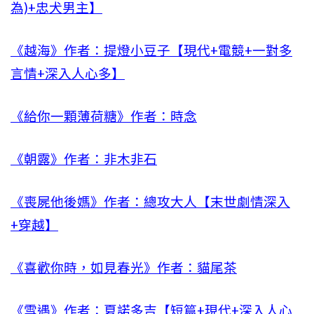
為)+忠犬男主】
《越海》作者：提燈小豆子【現代+電競+一對多
言情+深入人心多】
《給你一顆薄荷糖》作者：時念
《朝露》作者：非木非石
《喪屍他後媽》作者：總攻大人【末世劇情深入
+穿越】
《喜歡你時，如見春光》作者：貓尾茶
《雪遇》作者：夏諾多吉【短篇+現代+深入人心