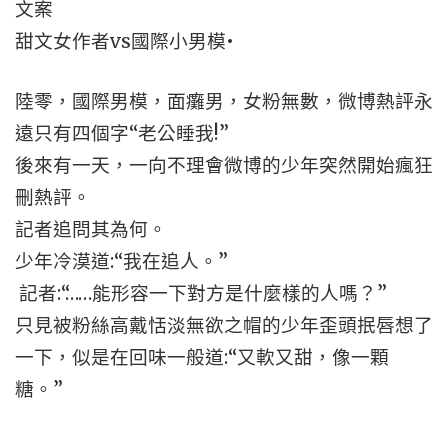
文案
甜文女作者vs國際小男模•
陸零，國際男模，面癱男，女粉無數，微博熱評永
遠只有四個字“老公睡我!”
後來有一天，一向不理會微博的少年突然開始瘋狂
刪熱評。
記者追問其為何。
少年冷漠道:“我在追人。”
記者:“……能形容一下對方是什麼樣的人嗎？”
只見被粉絲高戴恬淡無欲之帽的少年歪頭抿唇想了
一下，似是在回味一般道:“又軟又甜，像一顆
糖。”