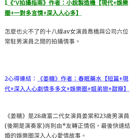
1
《*V拍攝指南》作者：小說製造機【現代+娛樂
圈+一對多言情+深入人心多】
怎麼也火不了的十八線av女演員喬橋與公司六位
常駐男演員之間的拍攝情事。
2心得連結：
《姜糖》作者：春眠藥水【短篇+現
代+深入人心劇情多多文+娛樂圈+姐弟戀+甜寵】
《姜糖》是28歲富二代女演員姜棠和23歲男演員
(後期是演奏家)肖則由*友轉正情侶，最後快速結
婚的娛樂圈深入人心愛情故事。