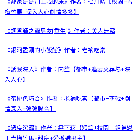
《鄰家哥哥別上我的床》作者：七月晴【校園+青
梅竹馬+深入人心劇情多多】
《調香師之寵男友[重生]》作者：美人無霜
《銀河盡頭的小飯館》作者：老衲吃素
《誘我深入》作者：聞笙【都市+追妻火葬場+深
入人心】
《蜜桃色巧合》作者：老衲吃素【都市+商戰+劇
情深入+強強聯合】
《過度沉溺》作者：霧下菘【短篇+校園＋姐弟戀
＋青梅竹馬+甜寵+愛撒嬌男主】