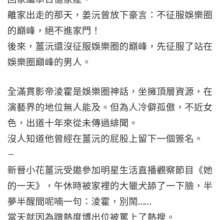
離家出走的那天，姜沅曾放下豪言：不征服娛樂圈
的巔峰，絕不進家門！
後來，薑沅還沒征服娛樂圈的巔峰，先征服了站在
娛樂圈巔峰的男人。
全滿貫影帝淩霍是娛樂圈神話，坐擁頂層資源，在
演藝界的地位無人能及。但為人冷僻孤傲，不近女
色，出道十年來從未傳過緋聞。
沒人知道他曾經在薑沅的屁股上留下一個簽名。
–
新晉小花薑沅受邀參加明星生活直播觀察節目《她
的一天》，午休時被家裡的大獵犬舔了一下臉，半
夢半醒間呢喃一句：淩霍，別鬧……
當天就因為蹭熱度博出位被罵上了熱搜。