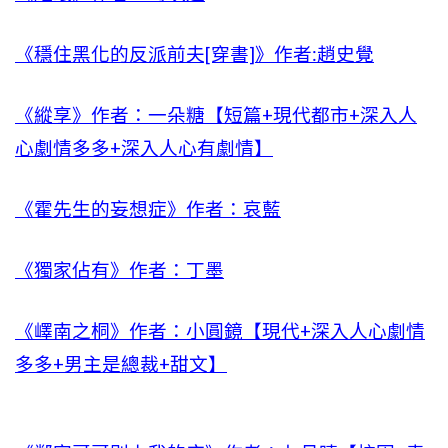
《穩住黑化的反派前夫[穿書]》作者:趙史覺
《縱享》作者：一朵糖【短篇+現代都市+深入人
心劇情多多+深入人心有劇情】
《霍先生的妄想症》作者：哀藍
《獨家佔有》作者：丁墨
《嶧南之桐》作者：小圓鏡【現代+深入人心劇情
多多+男主是總裁+甜文】