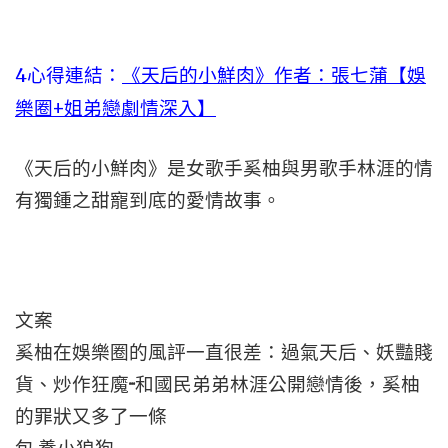
4心得連結：
《天后的小鮮肉》作者：張七蒲【娛
樂圈+姐弟戀劇情深入】
《天后的小鮮肉》是女歌手奚柚與男歌手林涯的情
有獨鍾之甜寵到底的愛情故事。
文案
奚柚在娛樂圈的風評一直很差：過氣天后、妖豔賤
貨、炒作狂魔···和國民弟弟林涯公開戀情後，奚柚
的罪狀又多了一條