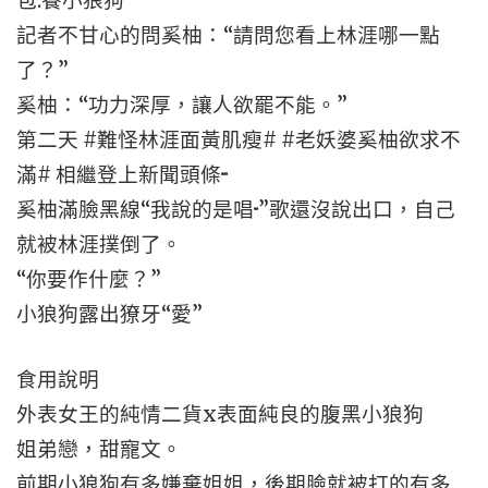
包.養小狼狗
記者不甘心的問奚柚：“請問您看上林涯哪一點
了？”
奚柚：“功力深厚，讓人欲罷不能。”
第二天 #難怪林涯面黃肌瘦# #老妖婆奚柚欲求不
滿# 相繼登上新聞頭條···
奚柚滿臉黑線“我說的是唱··”歌還沒說出口，自己
就被林涯撲倒了。
“你要作什麼？”
小狼狗露出獠牙“愛”
食用說明
外表女王的純情二貨x表面純良的腹黑小狼狗
姐弟戀，甜寵文。
前期小狼狗有多嫌棄姐姐，後期臉就被打的有多