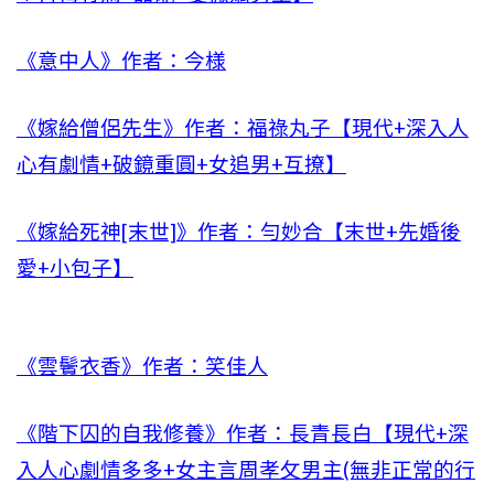
《意中人》作者：今様
《嫁給僧侶先生》作者：福祿丸子【現代+深入人
心有劇情+破鏡重圓+女追男+互撩】
《嫁給死神[末世]》作者：勻妙合【末世+先婚後
愛+小包子】
《雲鬢衣香》作者：笑佳人
《階下囚的自我修養》作者：長青長白【現代+深
入人心劇情多多+女主言周孝攵男主(無非正常的行