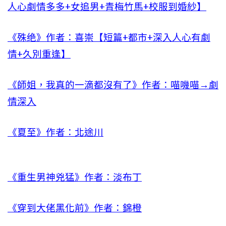
人心劇情多多+女追男+青梅竹馬+校服到婚紗】
《殊绝》作者：喜崇【短篇+都市+深入人心有劇
情+久別重逢】
《師姐，我真的一滴都沒有了》作者：喵嘰喵→劇
情深入
《夏至》作者：北途川
《重生男神兇猛》作者：淡布丁
《穿到大佬黑化前》作者：錦橙