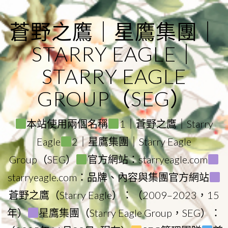
Skip
to
蒼野之鷹｜星鷹集團｜
content
STARRY EAGLE｜
STARRY EAGLE
GROUP（SEG）
本站使用兩個名稱
1｜蒼野之鷹｜Starry
Eagle
2｜星鷹集團｜Starry Eagle
Group（SEG）
官方網站：starryeagle.com
starryeagle.com：品牌、內容與集團官方網站
蒼野之鷹（Starry Eagle）：（2009–2023，15
年）
星鷹集團（Starry Eagle Group，SEG）：