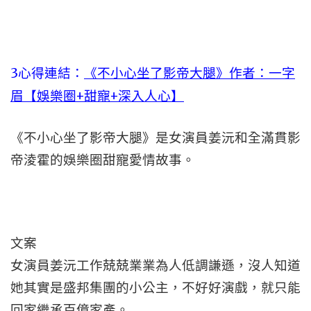
3心得連結：
《不小心坐了影帝大腿》作者：一字
眉【娛樂圈+甜寵+深入人心】
《不小心坐了影帝大腿》是女演員姜沅和全滿貫影
帝淩霍的娛樂圈甜寵愛情故事。
文案
女演員姜沅工作兢兢業業為人低調謙遜，沒人知道
她其實是盛邦集團的小公主，不好好演戲，就只能
回家繼承百億家產。