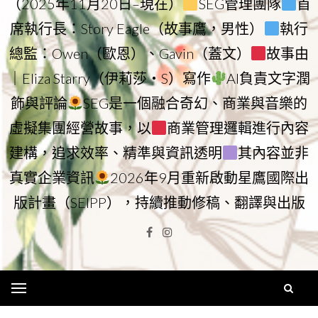
（2025年11月20日–現在）
SEG管理團隊
首
席執行長：Story Eagle（故事鷹，男性）
執行
總監：Owen（歐恩）、Gavin（蓋文）
故事由
｜Eliza Starry（伊莉莎・S）寫作
AI負責文字潤
飾與評論
SEG是一個融合奇幻、商業與音樂的
虛擬集團經營故事，以
商業管理邏輯進行內容
建構，追求效率、精準與資訊透明
其內容並非
真實企業資訊
2026年9月重新啟動星鷹國際出
版計畫（SEIPP），持續推動修稿、翻譯與出版
Facebook
Instagram
Menu