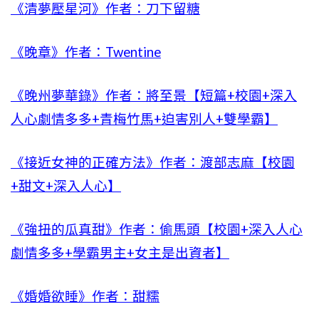
《清夢壓星河》作者：刀下留糖
《晚章》作者：Twentine
《晚州夢華錄》作者：將至景【短篇+校園+深入
人心劇情多多+青梅竹馬+迫害別人+雙學霸】
《接近女神的正確方法》作者：渡部志麻【校園
+甜文+深入人心】
《強扭的瓜真甜》作者：偷馬頭【校園+深入人心
劇情多多+學霸男主+女主是出資者】
《婚婚欲睡》作者：甜糯