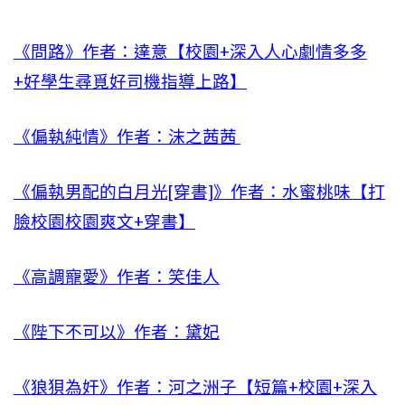
《問路》作者：達意【校園+深入人心劇情多多
+好學生尋覓好司機指導上路】
《偏執純情》作者：沫之茜茜
《偏執男配的白月光[穿書]》作者：水蜜桃味【打
臉校園校園爽文+穿書】
《高調寵愛》作者：笑佳人
《陛下不可以》作者：黛妃
《狼狽為奸》作者：河之洲子【短篇+校園+深入