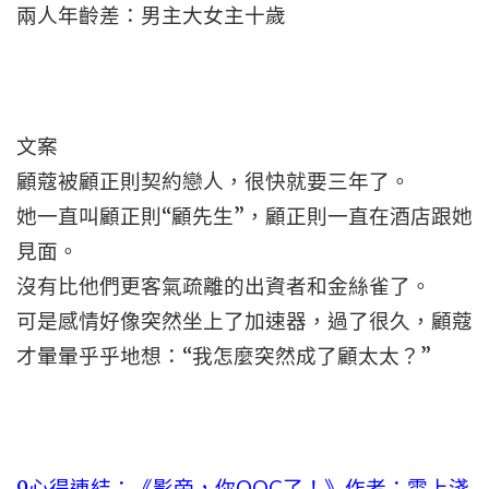
兩人年齡差：男主大女主十歲
文案
顧蔻被顧正則契約戀人，很快就要三年了。
她一直叫顧正則“顧先生”，顧正則一直在酒店跟她
見面。
沒有比他們更客氣疏離的出資者和金絲雀了。
可是感情好像突然坐上了加速器，過了很久，顧蔻
才暈暈乎乎地想：“我怎麼突然成了顧太太？”
9心得連結：
《影帝，你OOC了！》作者：雲上淺