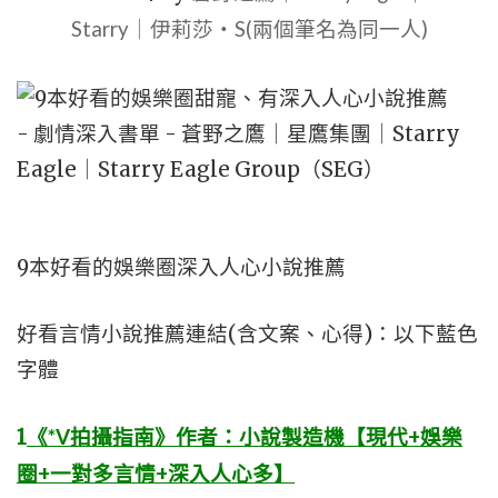
Starry｜伊莉莎・S(兩個筆名為同一人)
9本好看的娛樂圈深入人心小說推薦
好看言情小說推薦連結(含文案、心得)：以下藍色
字體
1
《*V拍攝指南》作者：小說製造機【現代+娛樂
圈+一對多言情+深入人心多】