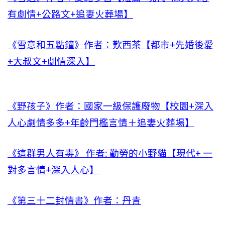
有劇情+公路文+追妻火葬場】
《雪意和五點鐘》作者：歎西茶【都市+先婚後愛
+大叔文+劇情深入】
《野孩子》作者：國家一級保護廢物【校園+深入
人心劇情多多+年齡門檻言情＋追妻火葬場】
《這群男人有毒》 作者: 勤勞的小野貓【現代+ 一
對多言情+深入人心】
《第三十二封情書》作者：丹青