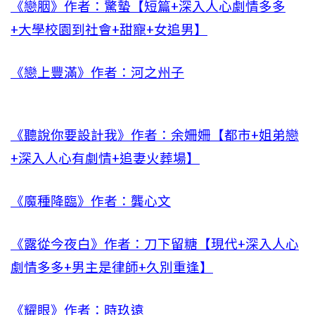
《戀胭》作者：驚蟄【短篇+深入人心劇情多多
+大學校園到社會+甜寵+女追男】
《戀上豐滿》作者：河之州子
《聽說你要設計我》作者：余姍姍【都市+姐弟戀
+深入人心有劇情+追妻火葬場】
《魔種降臨》作者：龔心文
《露從今夜白》作者：刀下留糖【現代+深入人心
劇情多多+男主是律師+久別重逢】
《耀眼》作者：時玖遠