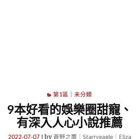
字
第1區｜未分類
9本好看的娛樂圈甜寵、
有深入人心小說推薦
2022-07-07
by
蒼野之鷹｜Starryeagle｜Eliza
|