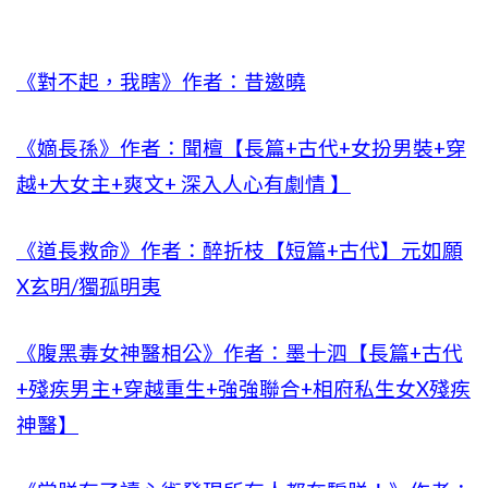
《對不起，我瞎》作者：昔邀曉
《嫡長孫》作者：聞檀【長篇+古代+女扮男裝+穿
越+大女主+爽文+ 深入人心有劇情 】
《道長救命》作者：醉折枝【短篇+古代】元如願
X玄明/獨孤明夷
《腹黑毒女神醫相公》作者：墨十泗【長篇+古代
+殘疾男主+穿越重生+強強聯合+相府私生女X殘疾
神醫】