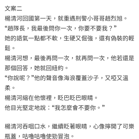
文案二
楊清河回國第一天，就重遇刑警小哥哥趙烈旭。
“趙隊長，我最後問你一次，你要不要我？”
她的語氣一點都不軟，生硬又倔強，還有偽裝的輕
鬆。
楊清河想，最後再問一次，就再問一次，他若還是
那個回答，她就回紐約。
“你說呢？”他的聲音像海浪覆蓋沙子，又啞又溫
柔。
楊清河縮在他懷裡，眨巴眨巴眼睛。
他目光堅定地說：“我怎麼會不要你。”
楊清河吞咽口水，繼續眨著眼睛，心像擰開了可樂
瓶蓋，咕嚕咕嚕使勁冒泡。