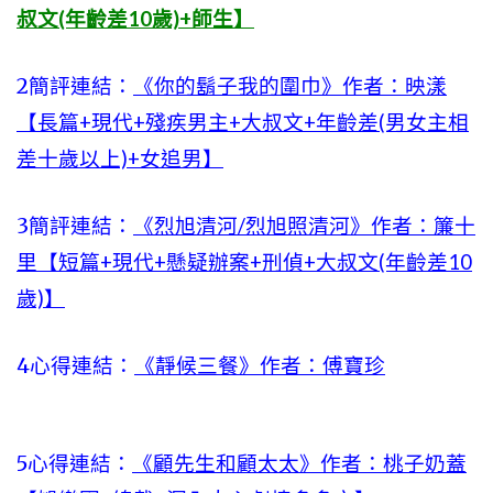
叔文(年齡差10歲)+師生】
2簡評連結：
《你的鬍子我的圍巾》作者：映漾
【長篇+現代+殘疾男主+大叔文+年齡差(男女主相
差十歲以上)+女追男】
3簡評連結：
《烈旭清河/烈旭照清河》作者：簾十
里【短篇+現代+懸疑辦案+刑偵+大叔文(年齡差10
歲)】
4心得連結：
《靜候三餐》作者：傅寶珍
5心得連結：
《顧先生和顧太太》作者：桃子奶蓋