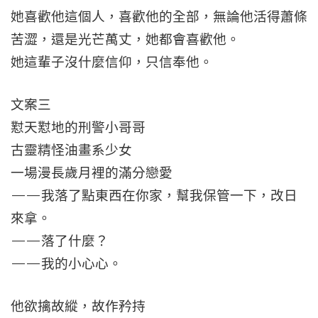
她喜歡他這個人，喜歡他的全部，無論他活得蕭條
苦澀，還是光芒萬丈，她都會喜歡他。
她這輩子沒什麼信仰，只信奉他。
文案三
懟天懟地的刑警小哥哥
古靈精怪油畫系少女
一場漫長歲月裡的滿分戀愛
——我落了點東西在你家，幫我保管一下，改日
來拿。
——落了什麼？
——我的小心心。
他欲擒故縱，故作矜持