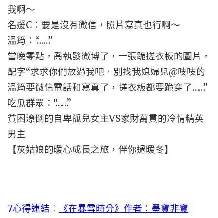
我啊～
名媛C：要是沒有微信，照片寫真也行啊～
溫筠：“……”
當晚零點，喬執發微博了，一張跪搓衣板的圖片，
配字“求求你們放過我吧，別找我媳婦兒@吱吱的
溫筠要微信電話和寫真了，搓衣板都要跪穿了……”
吃瓜群眾：“……”
貧困潦倒的自卑孤兒女主VS家財萬貫的冷情精英
男主
【灰姑娘的暖心成長之旅，伴你過暖冬】
7心得連結：
《在暴雪時分》作者：墨寶非寶