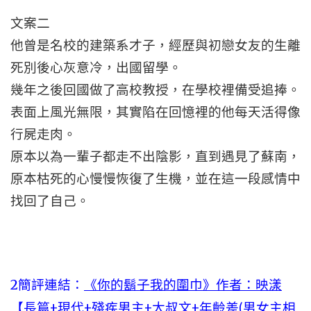
文案二
他曾是名校的建築系才子，經歷與初戀女友的生離
死別後心灰意冷，出國留學。
幾年之後回國做了高校教授，在學校裡備受追捧。
表面上風光無限，其實陷在回憶裡的他每天活得像
行屍走肉。
原本以為一輩子都走不出陰影，直到遇見了蘇南，
原本枯死的心慢慢恢復了生機，並在這一段感情中
找回了自己。
2簡評連結：
《你的鬍子我的圍巾》作者：映漾
【長篇+現代+殘疾男主+大叔文+年齡差(男女主相