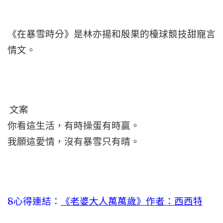
《在暴雪時分》是林亦揚和殷果的檯球競技甜寵言
情文。
文案
你看這生活，有時操蛋有時贏。
我願這愛情，沒有暴雪只有晴。
8心得連結：
《老婆大人萬萬歲》作者：西西特