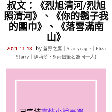
叔文：《烈旭清河/烈旭
照清河》、《你的鬍子我
的圍巾》、《落雪滿南
山》
2021-11-18
by
蒼野之鷹｜Starryeagle｜Eliza
|
Starry｜伊莉莎・S(兩個筆名為同一人)