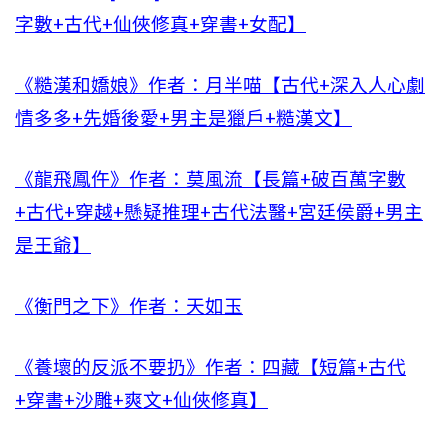
字數+古代+仙俠修真+穿書+女配】
《糙漢和嬌娘》作者：月半喵【古代+深入人心劇
情多多+先婚後愛+男主是獵戶+糙漢文】
《龍飛鳳仵》作者：莫風流【長篇+破百萬字數
+古代+穿越+懸疑推理+古代法醫+宮廷侯爵+男主
是王爺】
《衡門之下》作者：天如玉
《養壞的反派不要扔》作者：四藏【短篇+古代
+穿書+沙雕+爽文+仙俠修真】