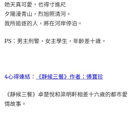
她天真可愛，也得寸進尺
夕陽漫青山，烈旭照清河。
我所追逐的人，將在河岸停泊。
PS：男主刑警，女主學生，年齡差十歲。
4心得連結：
《靜候三餐》作者：傅寶珍
《靜候三餐》卓楚悅和梁明軒相差十六歲的都市愛
情故事。