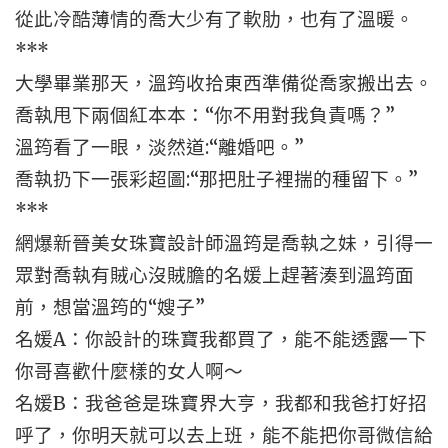
從此冷酷薄情的喬大少有了軟肋，也有了溫暖。
***
大學畢業那天，溫筠收拾東西準備從喬家搬出去。
喬執甩下兩個紅本本：“你不用對我負責嗎？”
溫筠看了一眼，淡然道:“離婚吧。”
喬執扔下一張彩超圖:“那把肚子裡揣的種留下。”
***
網爆新晉美女珠寶設計師溫筠是喬執之妹，引得一
眾對喬執有賊心沒賊膽的名媛上趕著湊到溫筠面
前，想當溫筠的“嫂子”
名媛A：你設計的珠寶我都買了，能不能透露一下
你哥喜歡什麼樣的女人啊～
名媛B：我爸爸是珠寶界大亨，我都和我爸打好招
呼了，你明天就可以去上班，能不能把你哥微信給