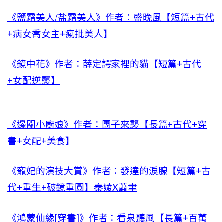
《鹽霜美人/盐霜美人》作者：盛晚風【短篇+古代
+病女喬女主+瘋批美人】
《鏡中花》作者：薛定諤家裡的貓【短篇+古代
+女配逆襲】
《邊關小廚娘》作者：團子來襲【長篇+古代+穿
書+女配+美食】
《寵妃的演技大賞》作者：發達的淚腺【短篇+古
代+重生+破鏡重圓】秦婈X蕭聿
《鴻蒙仙緣[穿書]》作者：看泉聽風【長篇+百萬