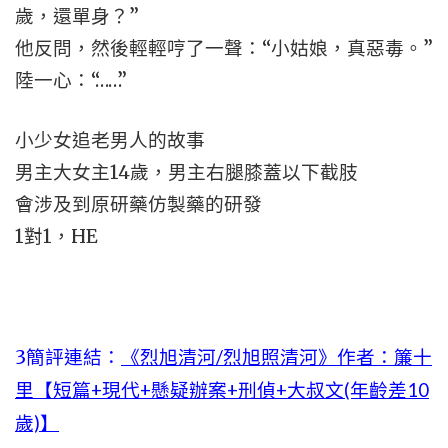
歲，還單身？”
他反問，然後輕輕哼了一聲：“小姑娘，真惡毒。”
陸一心：“……”
小少女追老男人的故事
男主大女主14歲，男主右腿膝蓋以下截肢
會涉及到原研藥仿製藥的研發
1對1，HE
3簡評連結：
《烈旭清河/烈旭照清河》作者：簾十
里【短篇+現代+懸疑辦案+刑偵+大叔文(年齡差10
歲)】