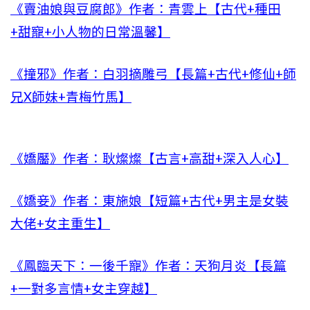
《賣油娘與豆腐郎》作者：青雲上【古代+種田
+甜寵+小人物的日常溫馨】
《撞邪》作者：白羽摘雕弓【長篇+古代+修仙+師
兄X師妹+青梅竹馬】
《嬌靨》作者：耿燦燦【古言+高甜+深入人心】
《嬌妾》作者：東施娘【短篇+古代+男主是女裝
大佬+女主重生】
《鳳臨天下：一後千寵》作者：天狗月炎【長篇
+一對多言情+女主穿越】