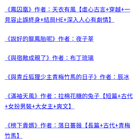
《鳳囚凰》作者：天衣有風【虐心古言+穿越+一
見容止誤終身+結局HE+深入人心有劇情】
《說好的龍鳳胎呢》作者：夜子莘
《與宿敵成親了》作者：布丁琉璃
《與青丘狐狸少主青梅竹馬的日子》作者：辰冰
《滿袖天風》作者：拉棉花糖的兔子【短篇+古代
+女扮男裝+大女主+爽文】
《榜下貴婿》作者：落日薔薇【長篇+古代+青梅
竹馬】