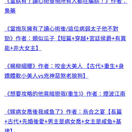
《當朕有了讀心術發現所有人都在騙朕！》作者：
梟藥
《當炮灰擁有了讀心術後/這位病弱太子他不對
勁》作者：類似瓜子【短篇+穿越+宮廷侯爵+有異
能+非大女主】
《楊柳細腰》作者：咬金大美人 【古代+重生+身
嬌體軟小美人vs兇神惡煞老狼狗】
《想要攻略的他竟暗戀我(重生)》作者：煙波江南
《嫁病女喬後我咸鱼了》作者：烏合之宴【長篇
+古代+先婚後愛+男主是病女喬+女主是咸鱼+基
建】