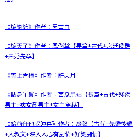
《嫁紈絝》作者：墨書白
《嫁天子》作者：風儲黛【長篇+古代+宮廷侯爵
+未婚先孕】
《雲上青梅》作者：許乘月
《貼身丫鬟》作者：西瓜尼姑【長篇+古代+殘疾
男主+病女喬男主+女主穿越】
《給前任他叔沖喜》作者：綠藥【古代+先婚後婚
+大叔文+深入人心有劇情+好笑劇情】