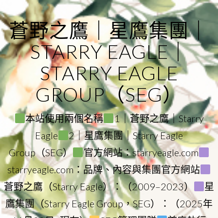
Skip
to
蒼野之鷹｜星鷹集團｜
content
STARRY EAGLE｜
STARRY EAGLE
GROUP（SEG）
本站使用兩個名稱
1｜蒼野之鷹｜Starry
Eagle
2｜星鷹集團｜Starry Eagle
Group（SEG）
官方網站：starryeagle.com
starryeagle.com：品牌、內容與集團官方網站
蒼野之鷹（Starry Eagle）：（2009–2023）
星
鷹集團（Starry Eagle Group，SEG）：（2025年