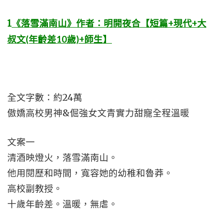
1
《落雪滿南山》作者：明開夜合【短篇+現代+大
叔文(年齡差10歲)+師生】
全文字數：約24萬
傲嬌高校男神&倔強女文青實力甜寵全程溫暖
文案一
清酒映燈火，落雪滿南山。
他用閱歷和時間，寬容她的幼稚和魯莽。
高校副教授。
十歲年齡差。溫暖，無虐。