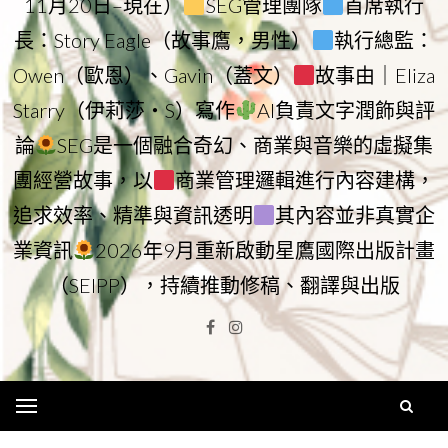
11月20日–現在）
SEG管理團隊
首席執行
長：Story Eagle（故事鷹，男性）
執行總監：
Owen（歐恩）、Gavin（蓋文）
故事由｜Eliza
Starry（伊莉莎・S）寫作
AI負責文字潤飾與評
論
SEG是一個融合奇幻、商業與音樂的虛擬集
團經營故事，以
商業管理邏輯進行內容建構，
追求效率、精準與資訊透明
其內容並非真實企
業資訊
2026年9月重新啟動星鷹國際出版計畫
（SEIPP），持續推動修稿、翻譯與出版
Facebook
Instagram
Menu