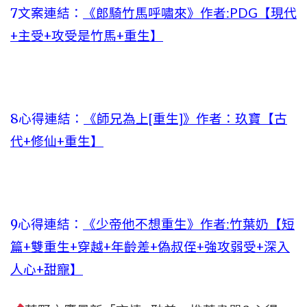
7文案連結：
《郎騎竹馬呼嘯來》作者:PDG【現代
+主受+攻受是竹馬+重生】
8心得連結：
《師兄為上[重生]》作者：玖寶【古
代+修仙+重生】
9心得連結：
《少帝他不想重生》作者:竹葉奶【短
篇+雙重生+穿越+年齡差+偽叔侄+強攻弱受+深入
人心+甜寵】