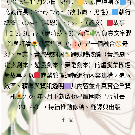
（2025年11月20日–現在）
SEG管理團隊
首
席執行長：Story Eagle（故事鷹，男性）
執行
總監：Owen（歐恩）、Gavin（蓋文）
故事由
｜Eliza Starry（伊莉莎・S）寫作
AI負責文字潤
飾與評論
星鷹集團（SEG）是一個融合
奇
幻、商業、音樂歌詞與
跨媒體改編（音樂劇、
電影劇本、遊戲劇本、舞蹈劇本）的虛擬集團經
營故事，以
商業管理邏輯進行內容建構，追求
效率、精準與資訊透明
其內容並非真實企業資
訊
2026年9月重新啟動星鷹國際出版計畫
（SEIPP），持續推動修稿、翻譯與出版
Facebook
Instagram