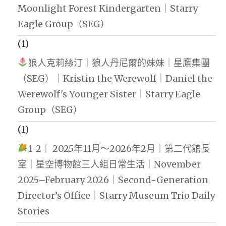
Moonlight Forest Kindergarten｜Starry
Eagle Group（SEG）
(1)
狼人克莉絲汀｜狼人丹尼爾的妹妹｜星鷹集團
（SEG）｜Kristin the Werewolf｜Daniel the
Werewolf's Younger Sister｜Starry Eagle
Group（SEG）
(1)
1-2｜ 2025年11月～2026年2月｜第二代館長
室｜星空博物館三人組日常生活｜November
2025–February 2026｜Second-Generation
Director’s Office｜Starry Museum Trio Daily
Stories