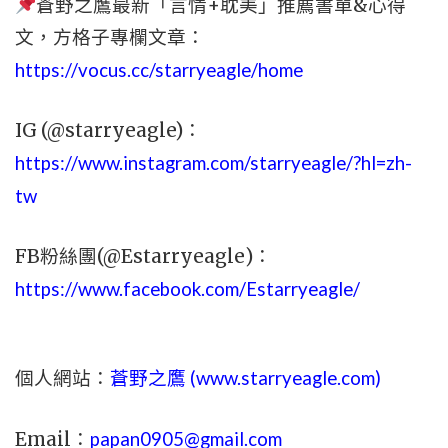
蒼野之鷹最新「言情+耽美」推薦書單&心得
文，
方格子專欄文章：
https://vocus.cc/starryeagle/home
IG (@starryeagle)：
https://www.instagram.com/starryeagle/?hl=zh-
tw
FB粉絲團(@Estarryeagle)：
https://www.facebook.com/Estarryeagle/
個人網站：
蒼野之鷹 (
www.
starryeagle.com
)
Email：
papan0905@gmail.com