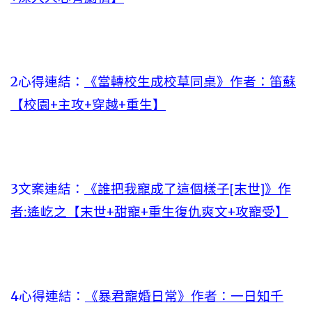
2心得連結：
《當轉校生成校草同桌》作者：笛蘇
【校園+主攻+穿越+重生】
3文案連結：
《誰把我寵成了這個樣子[末世]》作
者:遙屹之【末世+甜寵+重生復仇爽文+攻寵受】
4心得連結：
《暴君寵婚日常》作者：一日知千