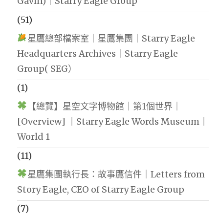
Gavin)｜Starry Eagle Group
(51)
星鷹總部檔案室｜星鷹集團｜Starry Eagle
Headquarters Archives｜Starry Eagle
Group( SEG）
(1)
【總覽】星空文字博物館｜第1個世界｜
[Overview] ｜Starry Eagle Words Museum｜
World 1
(11)
星鷹集團執行長：故事鷹信件｜Letters from
Story Eagle, CEO of Starry Eagle Group
(7)