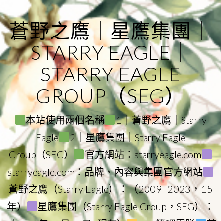
Skip
to
蒼野之鷹｜星鷹集團｜
content
STARRY EAGLE｜
STARRY EAGLE
GROUP（SEG）
本站使用兩個名稱
1｜蒼野之鷹｜Starry
Eagle
2｜星鷹集團｜Starry Eagle
Group（SEG）
官方網站：starryeagle.com
starryeagle.com：品牌、內容與集團官方網站
蒼野之鷹（Starry Eagle）：（2009–2023，15
年）
星鷹集團（Starry Eagle Group，SEG）：