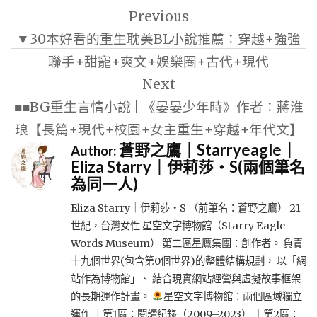
Previous
章
▼30本好看的重生耽美BL小說推薦：穿越+強強
導
聯手+甜寵+爽文+娛樂圈+古代+現代
覽
Next
■■BG重生言情小說 | 《晏晏少年時》作者：蔣淮
琅【長篇+現代+校園+女主重生+穿越+年代文】
蒼野之鷹｜Starryeagle｜
Author:
Eliza Starry｜伊莉莎・S(兩個筆名
為同一人)
Eliza Starry｜伊莉莎・S （前筆名：蒼野之鷹） 21
世紀，台灣女性 星空文字博物館（Starry Eagle
Words Museum） 第二區星鷹集團：創作者。 負責
十九個世界(包含第0個世界)的整體結構規劃， 以「網
站作為博物館」、 結合現實網站經營與虛擬故事框架
的長期運作計畫。
星空文字博物館：兩個區域獨立
運作 ｜第1區：閱讀紀錄（2009–2023） ｜第2區：