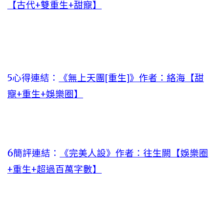
【古代+雙重生+甜寵】
5心得連結：
《無上天團[重生]》作者：絡海【甜
寵+重生+娛樂圈】
6簡評連結：
《完美人設》作者：往生闕【娛樂圈
+重生+超過百萬字數】