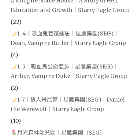
a Vampire Noble House｜A Story of Heir
Education and Growth｜Starry Eagle Group
(22)
1-4｜吸血鬼管家迪恩｜星鷹集團(SEG)｜
Dean, Vampire Butler｜Starry Eagle Group
(4)
1-5｜吸血鬼公爵亞瑟｜星鷹集團(SEG)｜
Arthur, Vampire Duke｜Starry Eagle Group
(2)
1-7｜狼人丹尼爾｜星鷹集團(SEG)｜Daniel
the Werewolf｜Starry Eagle Group
(10)
月光森林幼兒園｜星鷹集團（SEG）｜