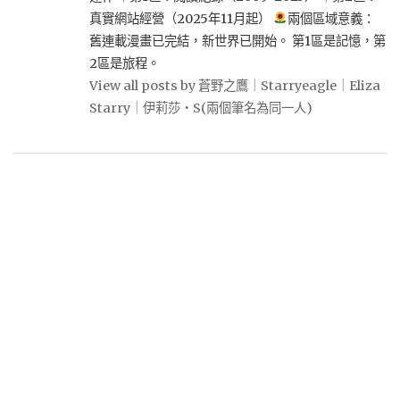
真實網站經營（2025年11月起）
兩個區域意義：
舊連載漫畫已完結，新世界已開始。 第1區是記憶，第
2區是旅程。
View all posts by 蒼野之鷹｜Starryeagle｜Eliza
Starry｜伊莉莎・S(兩個筆名為同一人)