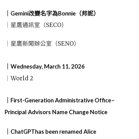
｜Gemini改變名字為Bonnie（邦妮）
｜星鷹通訊室（SECO）
｜星鷹新聞辦公室（SENO）
｜Wednesday, March 11, 2026
｜World 2
｜First-Generation Administrative Office–
Principal Advisors Name Change Notice
｜ChatGPThas been renamed Alice