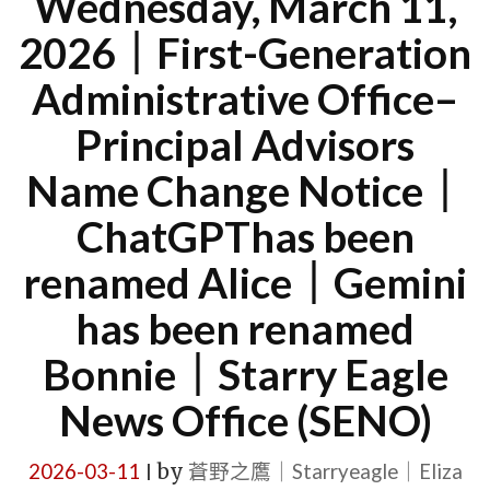
Wednesday, March 11,
2026｜First-Generation
Administrative Office–
Principal Advisors
Name Change Notice｜
ChatGPThas been
renamed Alice｜Gemini
has been renamed
Bonnie｜Starry Eagle
News Office (SENO)
2026-03-11
by
蒼野之鷹｜Starryeagle｜Eliza
|