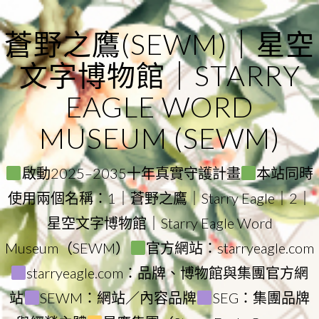
Skip
to
蒼野之鷹(SEWM)｜星空
content
文字博物館｜STARRY
EAGLE WORD
MUSEUM (SEWM)
啟動2025–2035十年真實守護計畫
本站同時
使用兩個名稱：1｜蒼野之鷹｜Starry Eagle｜2｜
星空文字博物館｜Starry Eagle Word
Museum（SEWM）
官方網站：starryeagle.com
starryeagle.com：品牌、博物館與集團官方網
站
SEWM：網站／內容品牌
SEG：集團品牌