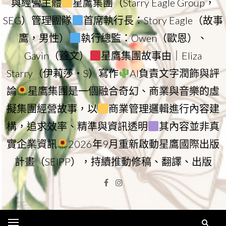
與經營主體
星鷹集團（Starry Eagle Group，
SEG）管理團隊
首席執行長：Story Eagle（故事
鷹，男性）
執行總監：Owen（歐恩）、
Gavin（蓋文）
星鷹集團故事由｜Eliza
Starry（伊莉莎・S）寫作
AI負責文字潤飾與評
論
星鷹集團是一個融合奇幻、商業與音樂的虛
擬集團經營故事，以
商業管理邏輯進行內容建
構，追求效率、精準與資訊透明
其內容並非真
實企業資訊
2026年9月重新啟動星鷹國際出版
計畫（SEIPP），持續推動修稿、翻譯、出版
Facebook
Instagram